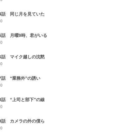
4話 同じ月を見ていた
10
5話 月曜9時、君がいる
10
6話 マイク越しの沈黙
10
7話 “業務外”の誘い
10
8話 “上司と部下”の線
10
9話 カメラの外の僕ら
10