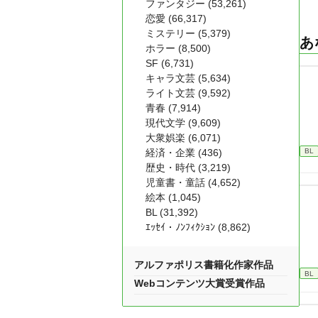
ファンタジー (53,261)
恋愛 (66,317)
ミステリー (5,379)
あ
ホラー (8,500)
SF (6,731)
キャラ文芸 (5,634)
ライト文芸 (9,592)
青春 (7,914)
現代文学 (9,609)
大衆娯楽 (6,071)
経済・企業 (436)
BL
歴史・時代 (3,219)
児童書・童話 (4,652)
絵本 (1,045)
BL (31,392)
ｴｯｾｲ・ﾉﾝﾌｨｸｼｮﾝ (8,862)
アルファポリス書籍化作家作品
BL
Webコンテンツ大賞受賞作品