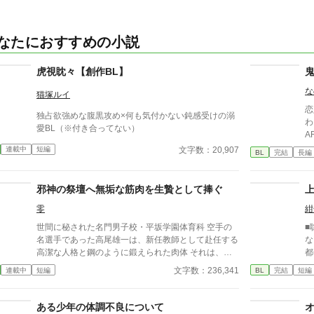
なたにおすすめの小説
虎視眈々【創作BL】
な
猫塚ルイ
恋
独占欲強めな腹黒攻め×何も気付かない鈍感受けの溺
わ
愛BL（※付き合ってない）
ARへ… その
ば
文字数：20,907
連載中
短編
BL
完結
長編
にいた… 
「
ス
邪神の祭壇へ無垢な筋肉を生贄として捧ぐ
せ
零
紺
お
世間に秘された名門男子校・平坂学園体育科 空手の
■
名選手であった高尾雄一は、新任教師として赴任する
な
高潔な人格と鋼のように鍛えられた肉体 それは、学
都
園にとって最高の生贄の候補に他ならなかった 至高
い
文字数：236,341
連載中
短編
BL
完結
短編
の筋肉を持つ、精神を削られ意志をなくした青年を太
本
古の神に捧げるため、“水”、“風”、“土”の信奉者達が暗
躍する 意志をなくし筋肉の操り人形と化した“デク”
ある少年の体調不良について