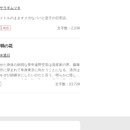
サラギムツキ
イトルのままオメガなパパと息子の日常話。
文字数：2,236
R15
病弱の花
水透日
せた身体の病弱な青年遠野空音は資産家の男、藤篠
月に望まれて単身東京に向かうことになる。清月は
をぜひ跡継ぎにしたいのだと言う。明らかに怪しい
に乗ったのは空音が引き取られた遠縁の家に住んで
文字数：23,728
たからだった。できそこないとも言えるほど、寝込
でばかりいる空音を彼らは厄介払いしたのだ。そし
空音は清月の家で同居生活を始めることになる。そ
な空音の願いは一つ、誰よりも痩せていることだっ
。誰もが眉をひそめるようなそんな願いを、清月は
故か肯定する……。