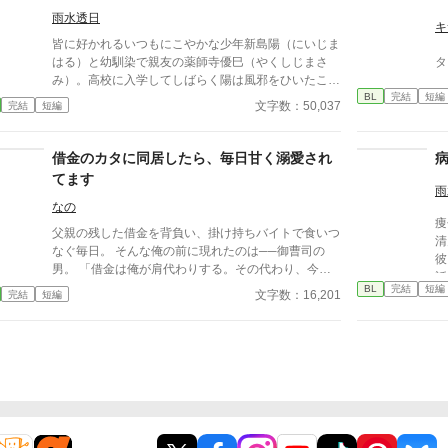
消える教師 山奥の男子校で繰り広げられるダークフ
雨水透日
ァンタジー
キ
皆に好かれるいつもにこやかな少年新島陽（にいじま
はる）と幼馴染で親友の薬師寺優巳（やくしじまさ
タ
み）。高校に入学してしばらく陽は風邪をひいたこと
BL
完結
短編
をきっかけにひどく体調を崩して行く……。 BLもし
文字数：50,037
完結
短編
くはブロマンス小説。 体調不良描写があります。
借金のカタに同居したら、毎日甘く溺愛され
てます
雨
なの
痩
父親の残した借金を背負い、掛け持ちバイトで食いつ
清
なぐ毎日。 そんな俺の前に現れたのは──御曹司の
彼
男。 「借金は俺が肩代わりする。その代わり、今日
話
からお前は俺のものだ」 脅すように言ってきたくせ
BL
完結
短編
い
文字数：16,201
完結
短編
に、実際はやたらと優しいし、甘すぎる……！ 高級
ん
スイーツを買ってきたり、風邪をひけば看病してくれ
て
たり、これって本当に借金返済のはずだったよな!? 借
ん
金から始まる強制同居は、いつしか恋へと変わってい
た
く──。 冷酷な御曹司 × 借金持ち庶民の同居生活は、
何
溺愛だらけで逃げ場なし!? 短編小説です。サクッと読
んでいただけると嬉しいです。