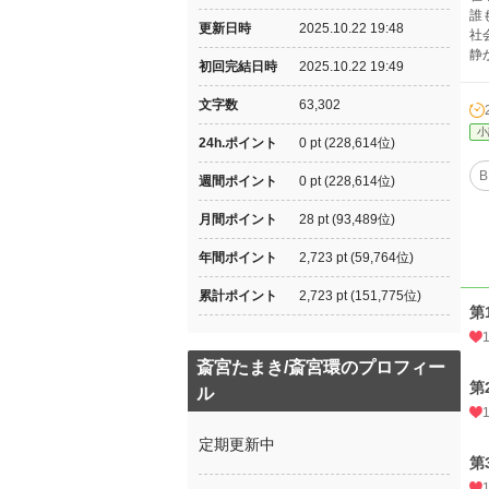
誰
更新日時
2025.10.22 19:48
社
静
初回完結日時
2025.10.22 19:49
文字数
63,302
小
24h.ポイント
0 pt (228,614位)
B
週間ポイント
0 pt (228,614位)
月間ポイント
28 pt (93,489位)
年間ポイント
2,723 pt (59,764位)
累計ポイント
2,723 pt (151,775位)
第
斎宮たまき/斎宮環のプロフィー
第
ル
定期更新中
第