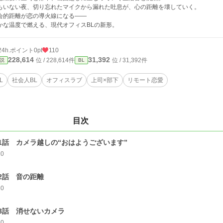
もいない夜、切り忘れたマイクから漏れた吐息が、心の距離を壊していく。
会的距離が恋の導火線になる――
かな温度で燃える、現代オフィスBLの新形。
24h.ポイント
0pt
110
228,614
31,392
位 / 228,614件
位 / 31,392件
説
BL
L
社会人BL
オフィスラブ
上司×部下
リモート恋愛
目次
1話 カメラ越しの“おはようございます”
10
2話 音の距離
10
3話 消せないカメラ
10