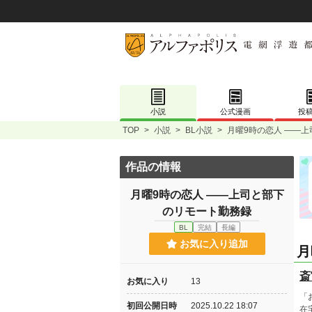
小説
公式漫画
投
TOP
>
小説
>
BL小説
>
月曜9時の恋人 ――
作品の情報
月曜9時の恋人 ――上司と部下
のリモート勤務録
BL
完結
長編
お気に入り追加
月
斎
お気に入り
13
「
初回公開日時
2025.10.22 18:07
在