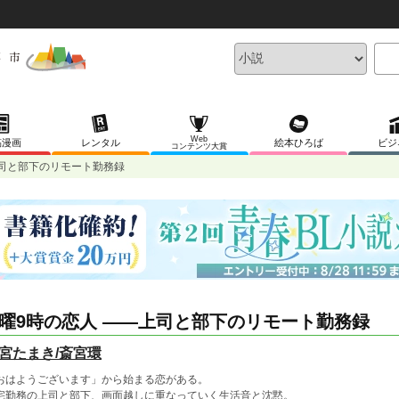
Web
稿漫画
レンタル
絵本ひろば
ビジ
コンテンツ大賞
上司と部下のリモート勤務録
曜9時の恋人 ――上司と部下のリモート勤務録
宮たまき/斎宮環
おはようございます」から始まる恋がある。
宅勤務の上司と部下、画面越しに重なっていく生活音と沈黙。