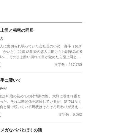
鬼上司と秘密の同居
の
人に裏切られ弱っていた会社員の小沢 海斗（おざ
 かいと）25歳 幼馴染の悠人に助けられ馴染みのB
まま酔い潰れて目が覚めたら鬼上司と呼
れている浅井 透（あさい とおる）32歳の部屋
文字数：217,730
いったい？…どうして？…こうなった？
お前は俺のそばに居ろ。黙って愛されてればいい」
パダリ、イケメン鬼上司×裏切られた傷心海斗は幸
上手に啼いて
を掴むことができるのか… 性描写には※を付けて
色橙
ります。
聡は10歳の初めての発情期の際、大輝に噛まれ番と
った。それ以来関係を継続しているが、愛ではなく
合と情で続いている現状はそろそろ終わりが見えて
た。 ■注意*独自オメガバース設定。■『それは愛か
文字数：9,082
能か』と同じ世界設定です。関係は一切なし。
オメガなパパとぼくの話