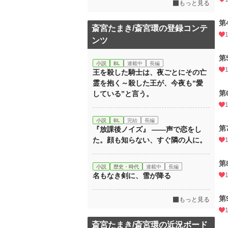
もっと見る
第
斎宮たまき/斎宮環の登録コンテ
ンツ
第
小説
BL
連載中
長編
王を殺した騎士は、夜ごとにその亡
霊を抱く～殺した王が、今夜も“愛
第
している”と言う。
小説
BL
完結
長編
第
『放課後ノイズ』 ――声で恋をし
た。顔も知らない、すぐ隣の人に。
第
小説
歴史・時代
連載中
長編
名もなき剣に、雪が降る
第
もっと見る
斎宮たまき/斎宮環の近況ボード