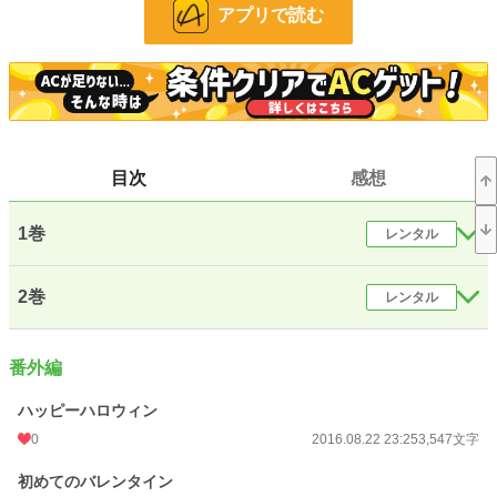
アプリで読む
24h.ポイント
28 pt
文字数(レンタル含む)
368,735
更新日時
2020.07.02 13:58
初回公開日時
2016.08.22 23:25
目次
感想
初回完結日時
2016.08.24 23:27
週間ポイント
35 pt (53,125 位)
1巻
レンタル
月間ポイント
273 pt (45,514 位)
2巻
レンタル
年間ポイント
3,192 pt (56,123 位)
累計ポイント
256,959 pt (16,976 位)
番外編
ハッピーハロウィン
0
2016.08.22 23:25
3,547文字
初めてのバレンタイン