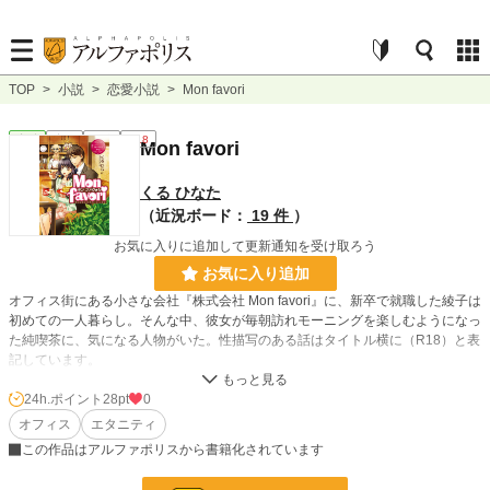
TOP
>
小説
>
恋愛小説
>
Mon favori
恋愛
完結
長編
R18
Mon favori
くる ひなた
（近況ボード：
19 件
）
お気に入りに追加して更新通知を受け取ろう
お気に入り追加
オフィス街にある小さな会社『株式会社 Mon favori』に、新卒で就職した綾子は
初めての一人暮らし。そんな中、彼女が毎朝訪れモーニングを楽しむようになっ
た純喫茶に、気になる人物がいた。性描写のある話はタイトル横に（R18）と表
記しています。
24h.ポイント
28pt
0
小説
22,573 位 / 228,850 件
オフィス
エタニティ
恋愛
9,798 位 / 66,374 件
この作品はアルファポリスから書籍化されています
お気に入り
341