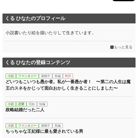
くる ひなたのプロフィール
小説書いたり絵を描いたりして生きています。
もっと見る
くる ひなたの登録コンテンツ
小説
ファンタジー
連載中
長編
R15
どいつもこいつも愚か者。私が一番愚か者！ 〜第二の人生は魔
王のスネをかじって面白おかしく生きることにしました〜
小説
恋愛
完結
短編
政略結婚だった二人
小説
ファンタジー
連載中
長編
ちっちゃな王妃様に最も愛されている男