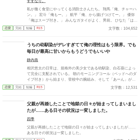
すずなり。
私が働く食堂にやってくる消防士さんたち。 翔馬「俺、チャーハ
ン。」 宏斗「俺もー。」 航平「俺、から揚げつけてー。」 優弥
「俺はスープ付き。」 みんなガタイがよく、男前。 ひなた「はー
いっ。ちょっと待ってくださいねーっ。」 慌ただしい昼時を過ぎ
文字数：104,652
恋愛
完結
短編
R15
ると、私の仕事は終わる。 終わった後、私は行かなきゃいけない
ところがある。 ひなた「すみませーん、子供のお迎えにきました
ー。」 保育園に迎えに行かなきゃいけない子、『太陽』。 私は子
うちの幼馴染がデレすぎてて俺の理性はもう限界。でも
供と一緒に・・・暮らしてる。 ーーーーーーーーーーーーーーー
毎日が最高に甘いからもうどうでもいいや
ー 翔馬「おいおい嘘だろ？」 宏斗「子供・・・いたんだ・・。」
航平「いくつん時の子だよ・・・・。」 優弥「マジか・・・。」
静内燕
消防署で開かれたお祭りに連れて行った太陽。 太陽の存在を知っ
相沢悠太の日常は、規格外の美少女である幼馴染、白石葵によっ
た一人の消防士さんが・・・私に言った。 「俺は太陽がいてもい
て完全に支配されている。 朝のモーニングコール（ベッドへのダ
い。・・・太陽の『パパ』になる。」 「俺はひなたが好き
イブ付き）から始まり、登校中の腕組み、そして「あーん」が義
だ。・・・絶対振り向かせるから覚悟しとけよ？」 ※お話に出て
務付けられた手作り弁当。誰もが羨むラブラブっぷりだが、悠太
文字数：12,531
恋愛
完結
短編
R15
くる内容は、全て想像の世界です。現実世界とは何ら関係ありま
はこれを「家族愛」だと頑なに誤解（無視）している。 「ゆーた
せん。 ※感想やコメントは受け付けることができません。 メンタ
は私の運命の相手なんだもん！」と、葵のデレデレは今日も過剰
ルが薄氷なもので・・・すみません。 言葉も足りませんが読んで
の一途。周囲の冷やかしや、葵を狙う男子生徒のプレッシャーが
父親が再婚したことで地獄の日々が始まってしまいまし
いただけたら幸いです。 楽しんでいただけたら嬉しく思います。
高まる中、悠太の**「幼馴染フィルター」**はついに限界を迎え
たが……ある日その状況は一変しました。
る。 この溺愛っぷり、いつまで「家族」で通せるのか？ 甘すぎる
日常が、悠太の鈍感な理性を溶かし尽くす――最初からクライマ
四季
ックスの、超高濃度イチャイチャ・ラブコメ、開幕！
父親が再婚したことで地獄の日々が始まってしまいましたが……
ある日その状況は一変しました。