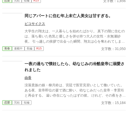
文字数：1,856
恋愛
完結
短編
R15
同じアパートに住む年上未亡人美女は甘すぎる。
ピコサイクス
大学生の翔太は、一人暮らしを始めたばかり。 真下の階に住むの
は、落ち着いた色気と優しさを併せ持つ大人の女性・水無瀬紗
夜。 引っ越しの挨拶で出会った瞬間、翔太は心を奪われてしま
う。 偶然にもアルバイト先のスーパーで再会した彼女は、翔太を
文字数：31,050
青春
連載中
長編
R15
すぐに採用し、温かく仕事を教えてくれる存在だった。 ある日の
仕事帰り、ふたりで過ごす時間が増えていき――そして気づけば
紗夜の部屋でご飯をご馳走になるほど親密に。 優しくて穏やかで
一夜の過ちで懐妊したら、幼なじみの冷酷皇帝に溺愛さ
――その色気に触れるたび、翔太の心は揺れていく。 大人の女性
れました
と大学生、甘くちょっぴり刺激的な同居生活（？）がはじまる。
由香
没落貴族の娘・柳月鈴は、宮廷で医官見習いとして働いていた。
ある夜、皇帝即位の宴で酒に酔い、幼なじみだった皇帝・李景珩
と再会する。 遠い存在になったはずの彼。 けれど、その夜をきっ
かけに月鈴の運命は大きく動き出す。 冷酷と恐れられる皇帝が、
文字数：15,184
恋愛
完結
短編
なぜか彼女だけには甘すぎて――。