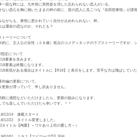
事一筋な梓には、九年前に突然姿を消した忘れられない恋人がいる。
せない恋心を胸に抱いたままの梓の前に、昔の恋人に瓜二つな『谷田部東悟』が課
。
みながらも、東悟に惹かれていく自分が止めれられない、梓。
れは運命の恋なのか、それとも？
ストーリーについて
本的に、主人公の女性（２８歳）視点のコメディタッチのラブストーリーですが、
R指定について
R18要素を含みます。
R18要素は終盤になります。
R18表現がある場合はタイトルに【R18】と表示をします。苦手な方は飛ばしてい
番外編の更新について。
今更新が滞っていて、申し訳ありません。
気軽に感想などいただけましたら、更新の励みになります。
しでも楽しんでいただけたら幸いです。＾＾
18/12/14 連載スタート
018/12/22 タイトル変更しました。
旧タイトル【殉愛】～ワケあり上司の愛し方～）
019/02/01 １９２【エピローグ②】完結