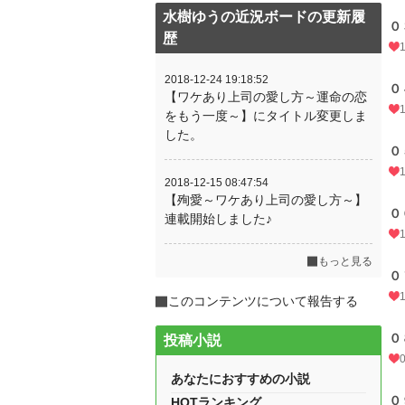
水樹ゆうの近況ボードの更新履
０
歴
2018-12-24 19:18:52
０
【ワケあり上司の愛し方～運命の恋
をもう一度～】にタイトル変更しま
した。
０
2018-12-15 08:47:54
【殉愛～ワケあり上司の愛し方～】
０
連載開始しました♪
もっと見る
０
このコンテンツについて報告する
０
投稿小説
あなたにおすすめの小説
０
HOTランキング