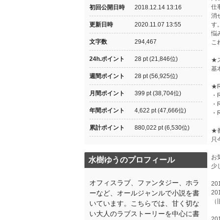
仕
初回公開日時
2018.12.14 13:16
消
更新日時
2020.11.07 13:55
す
悩
文字数
294,467
こ
24h.ポイント
28 pt (21,846位)
★
基
週間ポイント
28 pt (56,925位)
★
月間ポイント
399 pt (38,704位)
・
・
年間ポイント
4,622 pt (47,666位)
・
累計ポイント
880,022 pt (6,530位)
★
只
お
水樹ゆうのプロフィール
少
オフィスラブ、ファンタジー、ホラ
20
ーなど、オールジャンルで小説を書
2
（
いています。こちらでは、甘く切な
い大人のラブストーリーを中心に書
2