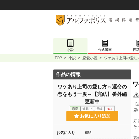
小説
公式漫画
投
TOP
>
小説
>
恋愛小説
>
ワケあり上司の愛し
作品の情報
ワ
ワケあり上司の愛し方～運命の
恋をもう一度～【完結】番外編
水
更新中
【
恋愛
連載中
長編
R18
恋
お気に入り追加
好
そ
お気に入り
955
高