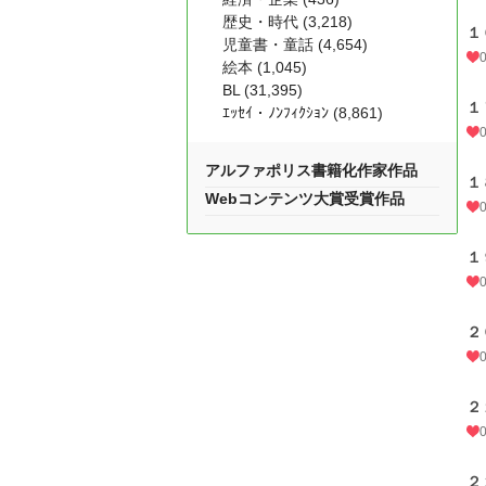
歴史・時代 (3,218)
１
児童書・童話 (4,654)
絵本 (1,045)
BL (31,395)
１
ｴｯｾｲ・ﾉﾝﾌｨｸｼｮﾝ (8,861)
アルファポリス書籍化作家作品
１
Webコンテンツ大賞受賞作品
１
２
２
２