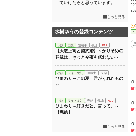
いていけたらと思っています。
2
2
もっと見る
水樹ゆうの登録コンテンツ
小
小説
恋愛
連載中
長編
R18
【天敵上司と契約婚】～かりそめの
花嫁は、きっと今夜も眠れない～
小説
ライト文芸
連載中
長編
ひまわり～この夏、君がくれたもの
０
～
小説
ライト文芸
完結
長編
R15
０
ひまわり～好きだと、言って。～
【完結】
０
もっと見る