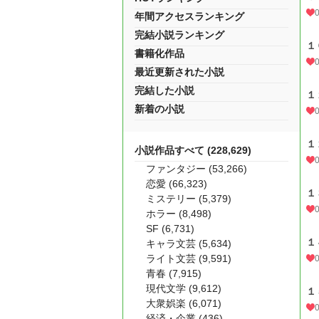
年間アクセスランキング
完結小説ランキング
１
書籍化作品
最近更新された小説
完結した小説
１
新着の小説
１
小説作品すべて (228,629)
ファンタジー (53,266)
恋愛 (66,323)
１
ミステリー (5,379)
ホラー (8,498)
SF (6,731)
１
キャラ文芸 (5,634)
ライト文芸 (9,591)
青春 (7,915)
現代文学 (9,612)
１
大衆娯楽 (6,071)
経済・企業 (436)