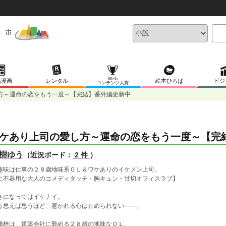
Web
稿漫画
レンタル
絵本ひろば
ビジ
コンテンツ大賞
方～運命の恋をもう一度～【完結】番外編更新中
ケあり上司の愛し方～運命の恋をもう一度～【完
樹ゆう
（近況ボード：
2 件
）
趣味は仕事の２８歳地味系ＯＬ＆ワケありのイケメン上司。
に不器用な大人のコメディタッチ・胸キュン・甘切オフィスラブ】
きになってはイケナイ。
う思えば思うほど、惹かれる心は止められない――。
橋梓は、建築会社に勤める２８歳の地味なＯＬ。