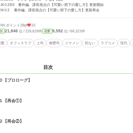
019/０2/03 番外編、課長視点の【可愛い部下の愛し方】更新開始
024/０2 番外編、課長視点の【可愛い部下の愛し方】更新再会
24h.ポイント
28pt
10
21,846
9,592
位 / 228,629件
位 / 66,323件
説
恋愛
恋愛
オフィスラブ
上司
御曹司
イケメン
切ない
ラブコメ
現代
目次
０【プロローグ】
1
１【再会①】
1
２【再会②】
1