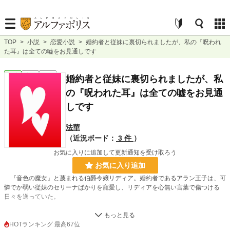
TOP
>
小説
>
恋愛小説
>
婚約者と従妹に裏切られましたが、私の『呪われ
た耳』は全ての嘘をお見通しです
恋愛
完結
短編
婚約者と従妹に裏切られましたが、私
の『呪われた耳』は全ての嘘をお見通
しです
法華
（近況ボード：
3 件
）
お気に入りに追加して更新通知を受け取ろう
お気に入り追加
『音色の魔女』と蔑まれる伯爵令嬢リディア。婚約者であるアラン王子は、可
憐でか弱い従妹のセリーナばかりを寵愛し、リディアを心無い言葉で傷つける
日々を送っていた。
そんなある夜、リディアは信じていた婚約者と従妹が、自分を貶めるために共
謀している事実を知ってしまう。彼らにとって自分は、家の利益のための道具で
HOTランキング 最高67位