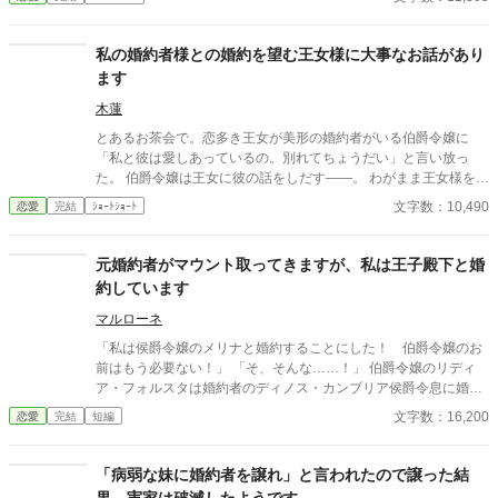
づいても不幸になるだけだから。 ＊こじらせ父子がひたすら言い
訳して、自分たちのやらかしに気づいて後悔するお話。暗いで
す。
私の婚約者様との婚約を望む王女様に大事なお話があり
ます
木蓮
とあるお茶会で。恋多き王女が美形の婚約者がいる伯爵令嬢に
「私と彼は愛しあっているの。別れてちょうだい」と言い放っ
た。 伯爵令嬢は王女に彼の話をしだす――。 わがまま王女様を天
然な令嬢が追い返すお話。
文字数：10,490
恋愛
完結
ｼｮｰﾄｼｮｰﾄ
元婚約者がマウント取ってきますが、私は王子殿下と婚
約しています
マルローネ
「私は侯爵令嬢のメリナと婚約することにした！ 伯爵令嬢のお
前はもう必要ない！」 「そ、そんな……！」 伯爵令嬢のリディ
ア・フォルスタは婚約者のディノス・カンブリア侯爵令息に婚約
破棄されてしまった。 リディアは突然の婚約破棄に悲しむが、そ
文字数：16,200
恋愛
完結
短編
れを救ったのは幼馴染の王子殿下であった。 その後、ディノスと
メリナの二人は、惨めに悲しんでいるリディアにマウントを取る
為に接触してくるが……。
「病弱な妹に婚約者を譲れ」と言われたので譲った結