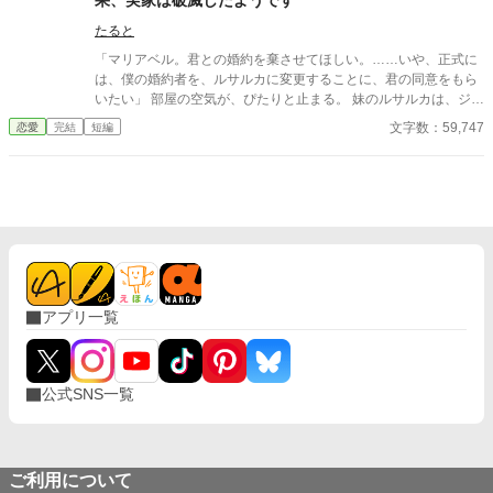
果、実家は破滅したようです
たると
「マリアベル。君との婚約を棄させてほしい。……いや、正式に
は、僕の婚約者を、ルサルカに変更することに、君の同意をもら
いたい」 部屋の空気が、ぴたりと止まる。 妹のルサルカは、ジュ
リアンの肩に顔を寄せ、可憐に震えてみせた。 「お姉様、ごめん
文字数：59,747
恋愛
完結
短編
なさい……。でも、私、ジュリアン様なしでは生きていけない
の。ジュリアン様も、私を愛してくださって……。お姉様には、
ハルデン侯爵夫人の座は重すぎると、ジュリアン様もおっしゃっ
て……」 「お前には、長女としての義務がある。ルサルカの幸せ
を第一に考えるのが、お前の役目だ。ジュリアン殿は、我が家に
とっても最高の婿殿となる。あの子の身体のことも考慮し、ハル
デン家が全面的にサポートしてくれると約束してくださったの
だ。お前は一歩引き、妹の門出を祝うのが筋というものだ」 （祝
う……？） 私の婚約者を奪い、私の名誉を泥に塗れさせ、その上
アプリ一覧
で、笑顔で祝福しろと言うのか。 この瞬間、マリアベルの心は決
まった。
公式SNS一覧
ご利用について