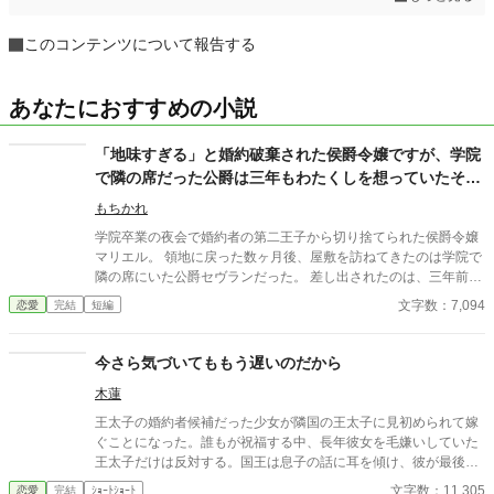
このコンテンツについて報告する
あなたにおすすめの小説
「地味すぎる」と婚約破棄された侯爵令嬢ですが、学院
で隣の席だった公爵は三年もわたくしを想っていたそう
です
もちかれ
学院卒業の夜会で婚約者の第二王子から切り捨てられた侯爵令嬢
マリエル。 領地に戻った数ヶ月後、屋敷を訪ねてきたのは学院で
隣の席にいた公爵セヴランだった。 差し出されたのは、三年前に
マリエルが学院で落とした一冊の手帳。 「ずっと、見ていまし
文字数：7,094
恋愛
完結
短編
た」 誰にも気付かれないと思っていた。 そんな私を見守ってくれ
ていた人。 即座に頷くことはせず、わたくしは本音と条件を口に
した──
今さら気づいてももう遅いのだから
木蓮
王太子の婚約者候補だった少女が隣国の王太子に見初められて嫁
ぐことになった。誰もが祝福する中、長年彼女を毛嫌いしていた
王太子だけは反対する。国王は息子の話に耳を傾け、彼が最後ま
で気づくことができなかった本心を心の奥底に沈めた。今さら気
文字数：11,305
恋愛
完結
ｼｮｰﾄｼｮｰﾄ