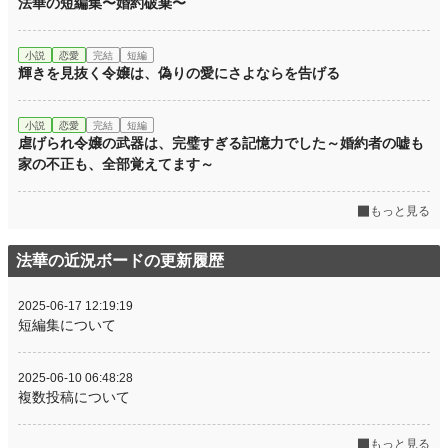
法華の短編集〜婚約破棄〜
小説
恋愛
完結
短編
輝きを見抜く令嬢は、偽りの愛にさよならを告げる
小説
恋愛
完結
短編
虐げられ令嬢の武器は、完璧すぎる記憶力でした～婚約者の嘘も
家の不正も、全部覚えてます～
もっと見る
法華の近況ボードの更新履歴
2025-06-17 12:19:19
短編集について
2025-06-10 06:48:28
複数投稿について
もっと見る