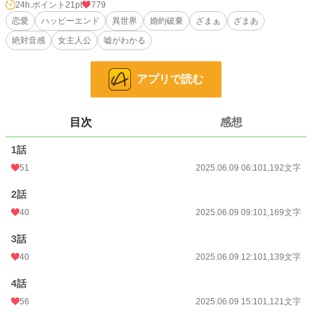
しかなかったのだ。
24h.ポイント
21pt
779
恋愛
ハッピーエンド
異世界
婚約破棄
ざまぁ
ざまあ
全てを失い絶望の淵に立たされた彼女だったが、その裏切りこそが、彼女を新
絶対音感
女主人公
嘘がわかる
たな出会いと覚醒へと導く序曲となる。
忌み嫌われた呪いの力で、嘘で塗り固められた偽りの旋律に終止符を打つ時、
自分を裏切った者たちが耳にするのは、破滅へのレクイエム。
アプリで読む
これは、不遇の令嬢が真実の音色を見つけ、本当の幸せを掴むまでの逆転の物
語。
目次
感想
小説
26,106 位 / 228,851 件
1話
恋愛
11,307 位 / 66,374 件
51
2025.06.09 06:10
1,192文字
お気に入り
130
2話
24h.ポイント
21 pt
40
2025.06.09 09:10
1,169文字
文字数
14,624
3話
更新日時
40
2025.06.11 18:10
2025.06.09 12:10
1,139文字
初回公開日時
2025.06.09 06:10
4話
56
2025.06.09 15:10
1,121文字
初回完結日時
2025.06.11 18:17