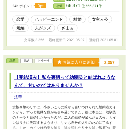
66,371
0pt
24h.ポイント
位 / 66,371件
恋愛
恋愛
ハッピーエンド
離婚
女主人公
短編
夫がクズ
ざまぁ
文字数 3,356
最終更新日 2021.05.07
登録日 2021.05.01
恋愛
完結
ｼｮｰﾄｼｮｰﾄ
お気に入りに追加
2,357
【完結済み】私を裏切って幼馴染と結ばれような
んて、甘いのではありませんか？
法華
貴族令嬢のリナは、小さいころに親から言いつけられた婚約者カイ
ンから、ずっと執拗な嫌がらせを受けてきた。彼は本当は、幼馴染
のナーラと結婚したかったのだ。二人の結婚が済んだ日の夜、カイ
ンはリナに失踪するよう迫り、リナも自分の人生のために了承す
る。しかしカインは約束を破り、姿を消したリナを嘘で徹底的に貶