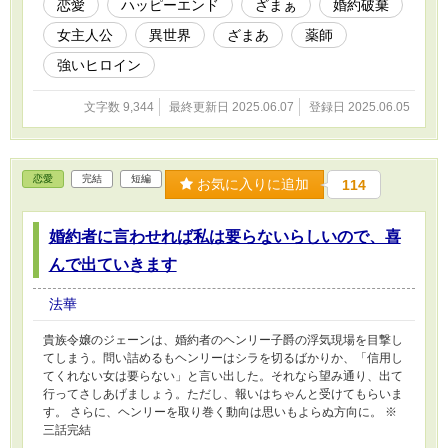
恋愛
ハッピーエンド
ざまぁ
婚約破棄
女主人公
異世界
ざまあ
薬師
強いヒロイン
文字数 9,344
最終更新日 2025.06.07
登録日 2025.06.05
恋愛
完結
短編
お気に入りに追加
114
婚約者に言わせれば私は要らないらしいので、喜
んで出ていきます
法華
貴族令嬢のジェーンは、婚約者のヘンリー子爵の浮気現場を目撃し
てしまう。問い詰めるもヘンリーはシラを切るばかりか、「信用し
てくれない女は要らない」と言い出した。それなら望み通り、出て
行ってさしあげましょう。ただし、報いはちゃんと受けてもらいま
す。 さらに、ヘンリーを取り巻く動向は思いもよらぬ方向に。 ※
三話完結