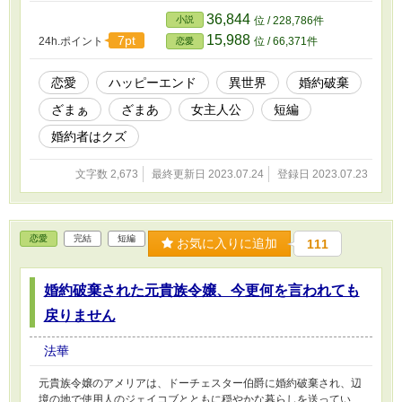
36,844
小説
位 / 228,786件
15,988
7pt
24h.ポイント
位 / 66,371件
恋愛
恋愛
ハッピーエンド
異世界
婚約破棄
ざまぁ
ざまあ
女主人公
短編
婚約者はクズ
文字数 2,673
最終更新日 2023.07.24
登録日 2023.07.23
恋愛
完結
短編
お気に入りに追加
111
婚約破棄された元貴族令嬢、今更何を言われても
戻りません
法華
元貴族令嬢のアメリアは、ドーチェスター伯爵に婚約破棄され、辺
境の地で使用人のジェイコブとともに穏やかな暮らしを送ってい