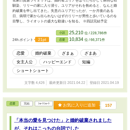
名家の貴族ライオットは、婚約者ユリアをほったらかして病弱な幼
馴染、リリーの家に入り浸り。ユリアがそれを咎めると、なんと婚
約破棄を申し出てきた。失意のユリアだったが、一か月後のある
日、病弱で家から出られないはずのリリーが男性と歩いているのを
目撃し、ライオットの盛大な勘違いを知る。 ※四話完結予定
25,210
小説
位 / 228,786件
10,834
21pt
24h.ポイント
位 / 66,371件
恋愛
恋愛
婚約破棄
ざまぁ
ざまあ
女主人公
ハッピーエンド
短編
ショートショート
文字数 4,426
最終更新日 2021.04.22
登録日 2021.04.19
恋愛
完結
ｼｮｰﾄｼｮｰﾄ
お気に入りに追加
157
「本当の愛を見つけた」と婚約破棄されました
が、それはこっちの台詞でした