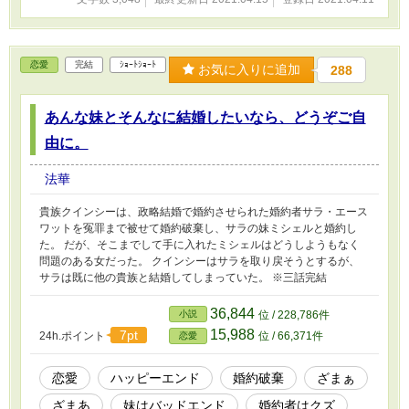
恋愛
完結
ｼｮｰﾄｼｮｰﾄ
お気に入りに追加
288
あんな妹とそんなに結婚したいなら、どうぞご自
由に。
法華
貴族クインシーは、政略結婚で婚約させられた婚約者サラ・エース
ワットを冤罪まで被せて婚約破棄し、サラの妹ミシェルと婚約し
た。 だが、そこまでして手に入れたミシェルはどうしようもなく
問題のある女だった。 クインシーはサラを取り戻そうとするが、
サラは既に他の貴族と結婚してしまっていた。 ※三話完結
36,844
小説
位 / 228,786件
15,988
7pt
24h.ポイント
位 / 66,371件
恋愛
恋愛
ハッピーエンド
婚約破棄
ざまぁ
ざまあ
妹はバッドエンド
婚約者はクズ