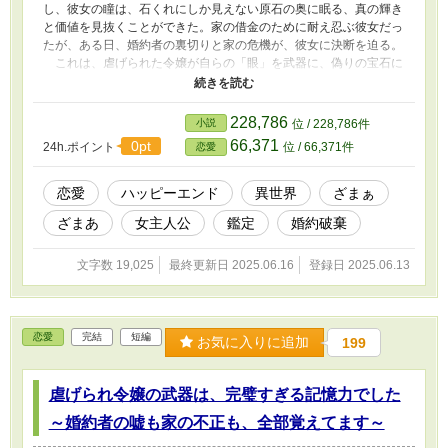
し、彼女の瞳は、石くれにしか見えない原石の奥に眠る、真の輝き
と価値を見抜くことができた。家の借金のために耐え忍ぶ彼女だっ
たが、ある日、婚約者の裏切りと家の危機が、彼女に決断を迫る。
これは、虐げられた令嬢が自らの「眼」を武器に、偽りの宝石に
飾られた者たちの嘘を暴き、国の未来さえも動かす真の輝きを手に
入れるまでの逆転物語。
228,786
小説
位 / 228,786件
66,371
0pt
24h.ポイント
位 / 66,371件
恋愛
恋愛
ハッピーエンド
異世界
ざまぁ
ざまあ
女主人公
鑑定
婚約破棄
文字数 19,025
最終更新日 2025.06.16
登録日 2025.06.13
恋愛
完結
短編
お気に入りに追加
199
虐げられ令嬢の武器は、完璧すぎる記憶力でした
～婚約者の嘘も家の不正も、全部覚えてます～