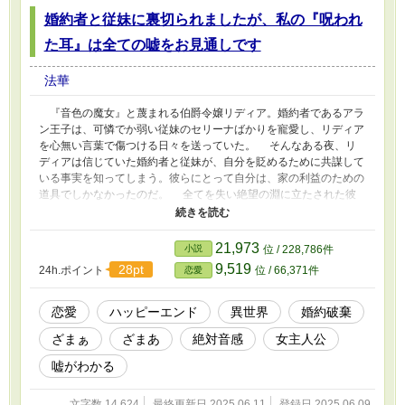
婚約者と従妹に裏切られましたが、私の『呪われ
た耳』は全ての嘘をお見通しです
法華
『音色の魔女』と蔑まれる伯爵令嬢リディア。婚約者であるアラ
ン王子は、可憐でか弱い従妹のセリーナばかりを寵愛し、リディア
を心無い言葉で傷つける日々を送っていた。 そんなある夜、リ
ディアは信じていた婚約者と従妹が、自分を貶めるために共謀して
いる事実を知ってしまう。彼らにとって自分は、家の利益のための
道具でしかなかったのだ。 全てを失い絶望の淵に立たされた彼
女だったが、その裏切りこそが、彼女を新たな出会いと覚醒へと導
く序曲となる。 忌み嫌われた呪いの力で、嘘で塗り固められた
偽りの旋律に終止符を打つ時、自分を裏切った者たちが耳にするの
21,973
小説
位 / 228,786件
は、破滅へのレクイエム。 これは、不遇の令嬢が真実の音色を
9,519
28pt
24h.ポイント
位 / 66,371件
恋愛
見つけ、本当の幸せを掴むまでの逆転の物語。
恋愛
ハッピーエンド
異世界
婚約破棄
ざまぁ
ざまあ
絶対音感
女主人公
嘘がわかる
文字数 14,624
最終更新日 2025.06.11
登録日 2025.06.09