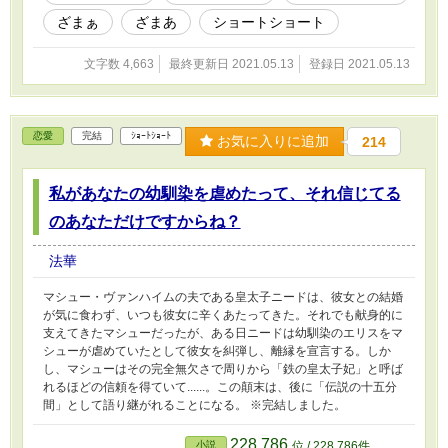
ざまぁ
ざまあ
ショートショート
文字数 4,663
最終更新日 2021.05.13
登録日 2021.05.13
恋愛
完結
ｼｮｰﾄｼｮｰﾄ
お気に入りに追加
214
私があなたの幼馴染を虐めたって、それ信じてる
のあなただけですからね？
法華
マシュー・ヴァンハイムの夫である皇太子ニードは、彼女との結婚
が気に食わず、いつも彼女に辛くあたってきた。それでも献身的に
支えてきたマシューだったが、ある日ニードは幼馴染のエリスをマ
シューが虐めていたとして彼女を糾弾し、離縁を宣言する。しか
し、マシューはその完全無欠さで周りから「鉄の皇太子妃」と呼ば
れるほどの信頼を得ていて......。この顛末は、後に「伝説の十五分
間」として語り継がれることになる。 ※完結しました。
228,786
小説
位 / 228,786件