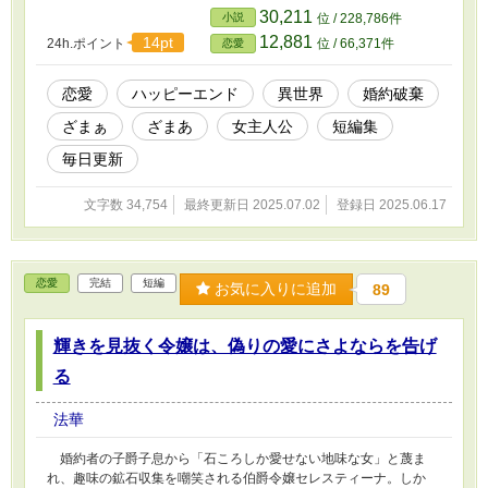
30,211
小説
位 / 228,786件
12,881
14pt
24h.ポイント
位 / 66,371件
恋愛
恋愛
ハッピーエンド
異世界
婚約破棄
ざまぁ
ざまあ
女主人公
短編集
毎日更新
文字数 34,754
最終更新日 2025.07.02
登録日 2025.06.17
恋愛
完結
短編
お気に入りに追加
89
輝きを見抜く令嬢は、偽りの愛にさよならを告げ
る
法華
婚約者の子爵子息から「石ころしか愛せない地味な女」と蔑ま
れ、趣味の鉱石収集を嘲笑される伯爵令嬢セレスティーナ。しか