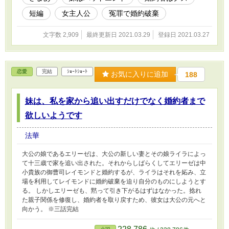
短編
女主人公
冤罪で婚約破棄
文字数 2,909
最終更新日 2021.03.29
登録日 2021.03.27
恋愛
完結
ｼｮｰﾄｼｮｰﾄ
お気に入りに追加
188
妹は、私を家から追い出すだけでなく婚約者まで
欲しいようです
法華
大公の娘であるエリーゼは、大公の新しい妻とその娘ライラによっ
て十三歳で家を追い出された。それからしばらくしてエリーゼは中
小貴族の御曹司レイモンドと婚約するが、ライラはそれを妬み、立
場を利用してレイモンドに婚約破棄を迫り自分のものにしようとす
る。 しかしエリーゼも、黙って引き下がるはずはなかった。捻れ
た親子関係を修復し、婚約者を取り戻すため、彼女は大公の元へと
向かう。 ※三話完結