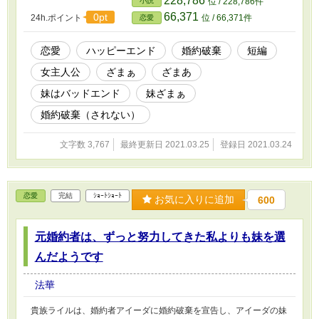
228,786
小説
位 / 228,786件
66,371
0pt
24h.ポイント
位 / 66,371件
恋愛
恋愛
ハッピーエンド
婚約破棄
短編
女主人公
ざまぁ
ざまあ
妹はバッドエンド
妹ざまぁ
婚約破棄（されない）
文字数 3,767
最終更新日 2021.03.25
登録日 2021.03.24
恋愛
完結
ｼｮｰﾄｼｮｰﾄ
お気に入りに追加
600
元婚約者は、ずっと努力してきた私よりも妹を選
んだようです
法華
貴族ライルは、婚約者アイーダに婚約破棄を宣告し、アイーダの妹