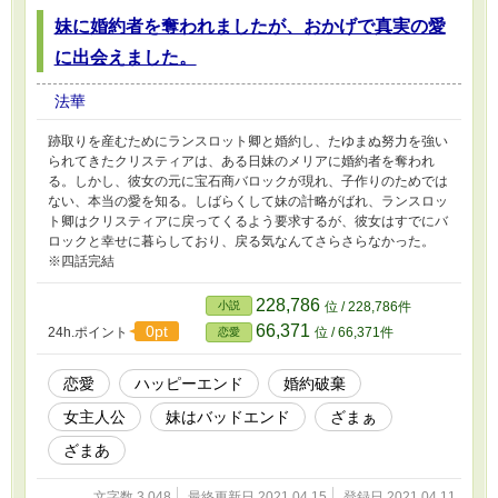
妹に婚約者を奪われましたが、おかげで真実の愛
に出会えました。
法華
跡取りを産むためにランスロット卿と婚約し、たゆまぬ努力を強い
られてきたクリスティアは、ある日妹のメリアに婚約者を奪われ
る。しかし、彼女の元に宝石商バロックが現れ、子作りのためでは
ない、本当の愛を知る。しばらくして妹の計略がばれ、ランスロッ
ト卿はクリスティアに戻ってくるよう要求するが、彼女はすでにバ
ロックと幸せに暮らしており、戻る気なんてさらさらなかった。
※四話完結
228,786
小説
位 / 228,786件
66,371
0pt
24h.ポイント
位 / 66,371件
恋愛
恋愛
ハッピーエンド
婚約破棄
女主人公
妹はバッドエンド
ざまぁ
ざまあ
文字数 3,048
最終更新日 2021.04.15
登録日 2021.04.11