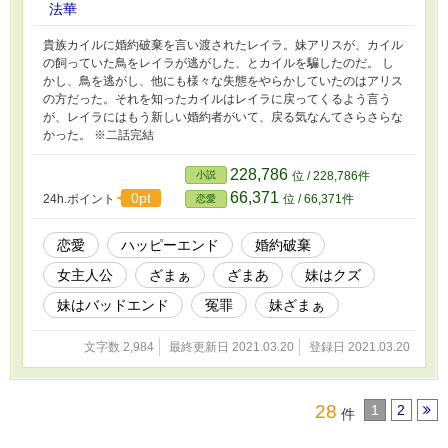
法華
貴族カイルに婚約破棄を言い渡されたレイラ。妹アリスが、カイル
の飼っていた鳥をレイラが逃がした、とカイルを騙したのだ。 し
かし、鳥を逃がし、他にも様々な失態をやらかしていたのはアリス
の方だった。それを知ったカイルはレイラに戻ってくるよう言う
が、レイラにはもう新しい婚約者がいて、戻る気なんてさらさらな
かった。 ※二話完結
228,786
小説
位 / 228,786件
66,371
0pt
24h.ポイント
位 / 66,371件
恋愛
恋愛
ハッピーエンド
婚約破棄
女主人公
ざまぁ
ざまあ
妹はクズ
妹はバッドエンド
冤罪
妹ざまぁ
文字数 2,984
最終更新日 2021.03.20
登録日 2021.03.20
28
1
2
件