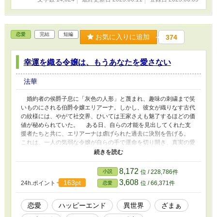
恋愛
完結
短編
お気に入りに追加
374
幸運を織る令嬢は、もうあなたを愛さない
法華
婚約者の侯爵子息に「灰色の人形」と蔑まれ、趣味の刺繍まで笑
いものにされる伯爵令嬢エリアーナ。しかし、彼女が織りなす古代
の紋様には、やがて社交界、ひいては王家さえも魅了するほどの価
値が秘められていた。 ある日、自らの才能を見出してくれた支
援者たちと共に、エリアーナは虐げられた過去に決別を告げる。
これは、一人の気弱な令嬢が自らの手で運命を切り開き、真実の愛
と幸せを掴むまでの逆転の物語。彼女が「幸運を織る令嬢」として
輝く時、彼女を見下した者たちは、自らの愚かさに打ちひしがれる
ことになる。
8,172
小説
位 / 228,786件
3,608
163pt
24h.ポイント
位 / 66,371件
恋愛
恋愛
ハッピーエンド
異世界
ざまぁ