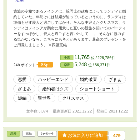
法華
貴族の令嬢であるメイシアは、親同士の政略によってランディと婚
約していた。年明けには結婚が迫っているというのに、ランディは
準備もせず愛人と過ごしてばかり。そんな中迎えたクリスマス、ラ
ンディはメイシアが懸命に用意した互いの親族を招いてのパーティ
ーをすっぽかし、愛人と過ごすと言い出して......。 そんなに協力す
る気がないなら、こちらにも考えがあります。最高のプレゼントを
ご用意しましょう。 ※四話完結
11,765
小説
位 / 228,786件
5,248
85pt
24h.ポイント
位 / 66,371件
恋愛
恋愛
ハッピーエンド
婚約破棄
ざまぁ
ざまあ
婚約者はクズ
ショートショート
短編
異世界
クリスマス
文字数 3,074
最終更新日 2021.12.22
登録日 2021.12.22
恋愛
完結
ｼｮｰﾄｼｮｰﾄ
お気に入りに追加
479