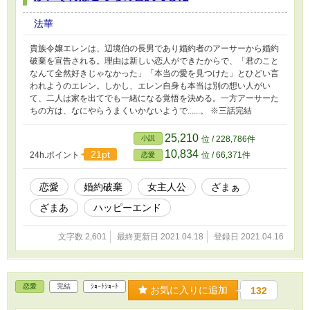
法華
貴族令嬢エレンは、辺境伯の長男であり婚約者のアーサーから婚約
破棄を宣告される。理由は新しい恋人ができたからで、「君のこと
なんて全然好きじゃなかった」「本当の愛を見つけた」とひどい言
われようのエレン。しかし、エレン自身も本当は別の想い人がい
て、二人は家を出てでも一緒になる覚悟を決める。一方アーサーた
ちの方は、なにやらうまくいかないようで......。 ※三話完結
25,210
小説
位 / 228,786件
10,834
21pt
24h.ポイント
位 / 66,371件
恋愛
恋愛
婚約破棄
女主人公
ざまぁ
ざまあ
ハッピーエンド
文字数 2,601
最終更新日 2021.04.18
登録日 2021.04.16
恋愛
完結
ｼｮｰﾄｼｮｰﾄ
お気に入りに追加
132