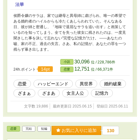
法華
侯爵令嬢のサラは、家では継母と異母姉に虐げられ、唯一の希望で
ある婚約者のハイルからも冷たくあしらわれていた。そんなある
日、彼が姉と密通し、「地味で退屈なサラを追い出す」と画策して
いるのを知ってしまう。全てを失った彼女に残されたのは、一度見
聞きした事を決して忘れない"完璧な記憶力"だけ。 ――あなたの
嘘、家の不正、過去の失言。さあ、私の記憶が、あなたの罪を一つ
残らず暴き出します。
30,096
小説
位 / 228,786件
12,751
14pt
24h.ポイント
位 / 66,371件
恋愛
恋愛
ハッピーエンド
異世界
婚約破棄
ざまぁ
ざまあ
女主人公
記憶力
文字数 19,886
最終更新日 2025.06.15
登録日 2025.06.11
恋愛
完結
短編
お気に入りに追加
130