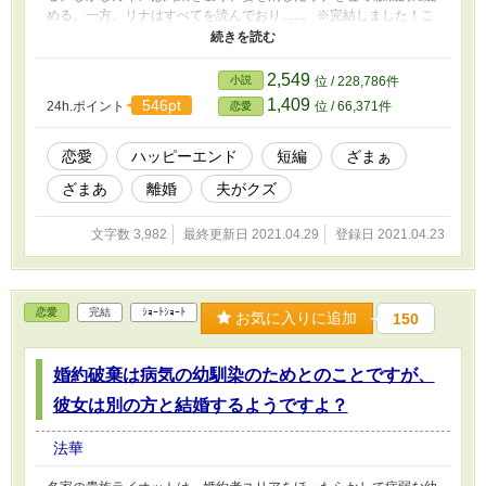
める。一方、リナはすべてを読んでおり......。 ※完結しました！こ
んなに多くの方に読んでいただけるとは思っておらず、とてもうれ
しく思っています。また新作を準備していますので、そちらもどう
ぞよろしくお願いします！ 【お詫び】 未完結にもかかわらず、４/
2,549
小説
位 / 228,786件
２３ １２：１０ ～ １５：４０の間完結済み扱いになっていま
1,409
546pt
24h.ポイント
位 / 66,371件
恋愛
した。誠に申し訳ありません。
恋愛
ハッピーエンド
短編
ざまぁ
ざまあ
離婚
夫がクズ
文字数 3,982
最終更新日 2021.04.29
登録日 2021.04.23
恋愛
完結
ｼｮｰﾄｼｮｰﾄ
お気に入りに追加
150
婚約破棄は病気の幼馴染のためとのことですが、
彼女は別の方と結婚するようですよ？
法華