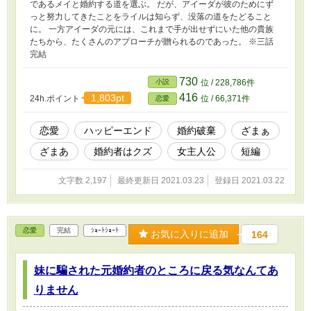
であるメイと婚約する道を選ぶ。 だが、アイーダが彼のためにず
っと努力してきたことをライルは知らず、没落の道をたどること
に。 一方アイーダの元には、これまで手が出せずにいた他の貴族
たちから、たくさんのアプローチが贈られるのであった。 ※三話
完結
730
小説
位 / 228,786件
416
1,803pt
24h.ポイント
位 / 66,371件
恋愛
恋愛
ハッピーエンド
婚約破棄
ざまぁ
ざまあ
婚約者はクズ
女主人公
短編
文字数 2,197
最終更新日 2021.03.23
登録日 2021.03.22
恋愛
完結
ｼｮｰﾄｼｮｰﾄ
お気に入りに追加
164
妹に騙された元婚約者のところに戻る気なんてあ
りません