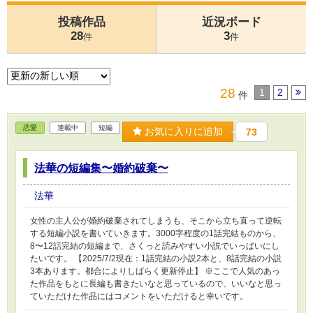
投稿作品
近況ボード
28
3
件
件
28
1
2
件
恋愛
連載中
短編
お気に入りに追加
73
法華の短編集〜婚約破棄〜
法華
女性の主人公が婚約破棄されてしまうも、そこから立ち直って逆転
する短編小説を書いていきます。3000字程度の1話完結ものから、
8〜12話完結の短編まで、さくっと読みやすい小説でいっぱいにし
たいです。 【2025/7/2現在：1話完結の小説2本と、8話完結の小説
3本あります。都合によりしばらく更新停止】 ※ここで人気のあっ
た作品をもとに長編も書きたいなと思っているので、いいなと思っ
ていただけた作品にはコメントをいただけると幸いです。