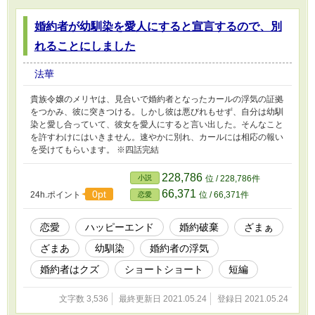
婚約者が幼馴染を愛人にすると宣言するので、別
れることにしました
法華
貴族令嬢のメリヤは、見合いで婚約者となったカールの浮気の証拠
をつかみ、彼に突きつける。しかし彼は悪びれもせず、自分は幼馴
染と愛し合っていて、彼女を愛人にすると言い出した。そんなこと
を許すわけにはいきません。速やかに別れ、カールには相応の報い
を受けてもらいます。 ※四話完結
228,786
小説
位 / 228,786件
66,371
0pt
24h.ポイント
位 / 66,371件
恋愛
恋愛
ハッピーエンド
婚約破棄
ざまぁ
ざまあ
幼馴染
婚約者の浮気
婚約者はクズ
ショートショート
短編
文字数 3,536
最終更新日 2021.05.24
登録日 2021.05.24