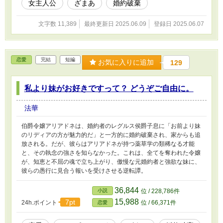
女主人公
ざまあ
婚約破棄
文字数 11,389
最終更新日 2025.06.09
登録日 2025.06.07
恋愛
完結
短編
お気に入りに追加
129
私より妹がお好きですって？ どうぞご自由に。
法華
伯爵令嬢アリアドネは、婚約者のレグルス侯爵子息に「お前より妹
のリディアの方が魅力的だ」と一方的に婚約破棄され、家からも追
放される。だが、彼らはアリアドネが持つ薬草学の類稀なる才能
と、その執念の強さを知らなかった。これは、全てを奪われた令嬢
が、知恵と不屈の魂で立ち上がり、傲慢な元婚約者と強欲な妹に、
彼らの愚行に見合う報いを受けさせる逆転譚。
36,844
小説
位 / 228,786件
15,988
7pt
24h.ポイント
位 / 66,371件
恋愛