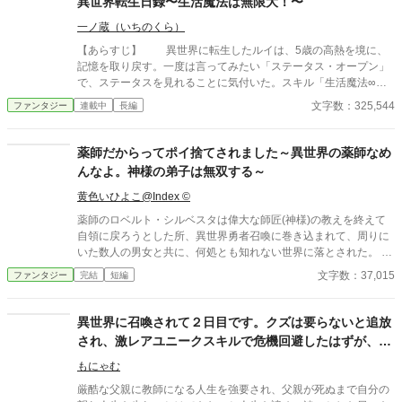
異世界転生日録〜生活魔法は無限大！〜
迎される。 彼は【スキル：水】を使う最強で理想的な異世界転生
一ノ蔵（いちのくら）
者に思えたのだが―――！？ ※小説家になろう様にも掲載してい
ます。
【あらすじ】 異世界に転生したルイは、5歳の高熱を境に、
記憶を取り戻す。一度は言ってみたい「ステータス・オープン」
で、ステータスを見れることに気付いた。スキル「生活魔法∞
（無限大）」を発見。その意味を知るルイは、仄かに期待を抱い
文字数：325,544
ファンタジー
連載中
長編
た。 それと同時に、今世の出自である農家の四男は、長男大事
な両親の態度に、未来はないと確信。 家族に隠れて、ステータ
スにあったスキルの一つ「鑑定」を使い、村のお婆（薬師）相手
薬師だからってポイ捨てされました～異世界の薬師なめ
に、金策を開始。 十歳の時に行われたスキル鑑定の結果を父に
んなよ。神様の弟子は無双する～
伝えたが、農家向きのスキルではなかったルイは「家の役には立
たない」と判断され、早々に家を追い出される。 だが、追放
黄色いひよこ@Index ©
ありがとう！とばかりに、生活魔法を知るべく、図書館がある街
薬師のロベルト・シルベスタは偉大な師匠(神様)の教えを終えて
を目指すことにしたルイ。 最初に訪れた街・ゼントで、冒険者
自領に戻ろうとした所、異世界勇者召喚に巻き込まれて、周りに
登録を済ませる。だがそのギルドの資料室で、前世の文字である
いた数人の男女と共に、何処とも知れない世界に落とされた。
漢字が、この世界の魔法文字だという事実を知ることになる。
─── からの～数年後 ──── 俺が此処に来て幾日が過ぎただろ
文字数：37,015
ファンタジー
完結
短編
この世界の魔法文字を試したルイは、魔法文字の奥深さに気づい
う。 ここは俺が生まれ育った場所とは全く違う、環境が全然違
てしまった。バレないように慎重に……と行動しているつもりの
った世界だった。 「ロブ、申し訳無いがお前、明日から来なくて
ルイだが、そんな彼に奇妙な称号が増えて行く。 そして、冒険
いいから。急な事で済まねえが、俺もちっせえパーティーの長
異世界に召喚されて２日目です。クズは要らないと追放
者ギルドのギルドマスターや、魔法具師のバレンと共に過ごすう
だ。より良きパーティーの運営の為、泣く泣くお前を切らなきゃ
され、激レアユニークスキルで危機回避したはずが、ト
ちに、バレンのお師匠様の危機を知る。 そして彼に会いにいく
ならなくなった。ただ、俺も薄情な奴じゃねぇつもりだ。今日ま
ことになったが、その目的地が、図書館がある魔法都市アルティ
ラブル続きで泣きそうです。
での給料に、迷惑料としてちと上乗せして払っておくから、穏便
もにゃむ
メットだった。 旅の道中もさることながら、魔法都市について
に頼む。断れば上乗せは無しでクビにする」 そう言われて俺に
も、色々な人に巻き込まれる運命にあるルイだったが……それを
厳酷な父親に教師になる人生を強要され、父親が死ぬまで自分の
何が言えよう、これで何回目か？ まぁ、薬師の扱いなどこんなも