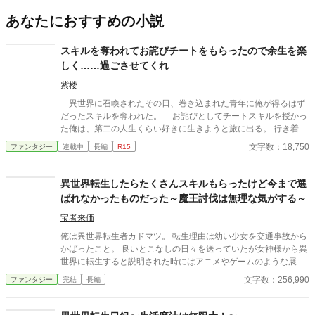
あなたにおすすめの小説
スキルを奪われてお詫びチートをもらったので余生を楽
しく……過ごさせてくれ
紫楼
異世界に召喚されたその日、巻き込まれた青年に俺が得るはず
だったスキルを奪われた。 お詫びとしてチートスキルを授かっ
た俺は、第二の人生くらい好きに生きようと旅に出る。 行き着い
た先は、寂れた町の場末の酒場だ。 なぜか客は男ばかりだが、
文字数：18,750
ファンタジー
連載中
長編
R15
日雇い冒険者や恐妻家の肉屋たちとの気楽な毎日は悪くない。
……ただ一人、どう見ても貴族のような美青年がこの地味な酒場
へ通ってくる理由だけは、さっぱりわからない。 「お前らツケは
異世界転生したらたくさんスキルもらったけど今まで選
やめろ」 そんな穏やかな日々を送っていたはずなのに、ある
ばれなかったものだった～魔王討伐は無理な気がする～
日、酒場へ厄介な依頼が舞い込んできた――。 他サイトでも掲
載しています。 不定期更新です。
宝者来価
俺は異世界転生者カドマツ。 転生理由は幼い少女を交通事故から
かばったこと。 良いとこなしの日々を送っていたが女神様から異
世界に転生すると説明された時にはアニメやゲームのような展開
を期待したりもした。 例えばモンスターを倒して国を救いヒロイ
文字数：256,990
ファンタジー
完結
長編
ンと結ばれるなど。 けれど与えられた【今まで選ばれなかったス
キルが使える】 戦闘はおろか日常の役にも立つ気がしない余りも
のばかり。 同じ転生者でイケメン王子のレイニーに出迎えられ歓