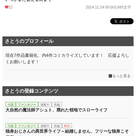
22
2024.11.24 00:00
3,665文字
さとうのプロフィール
現在7作品書籍化、内4作コミカライズしています！ 応援よろし
くお願いします！
もっと見る
さとうの登録コンテンツ
小説
ファンタジー
連載中
長編
大自然の魔法師アシュト、廃れた領地でスローライフ
小説
ファンタジー
連載中
長編
R15
独身おじさんの異世界ライフ～結婚しません、フリーな独身こそ