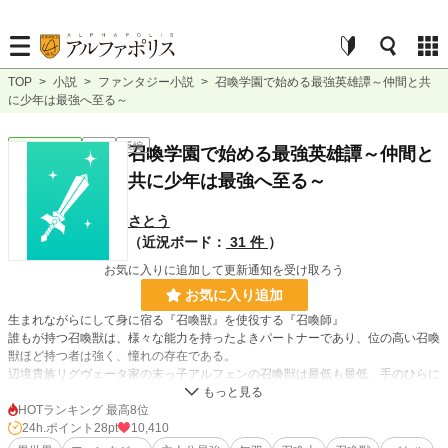
TOP
>
小説
>
ファンタジー小説
>
召喚学園で始める最強英雄譚～仲間と共
に少年は最強へ至る～
ファンタジー
完結
長編
召喚学園で始める最強英雄譚～仲間と
共に少年は最強へ至る～
さとう
（近況ボード：
31 件
）
お気に入りに追加して更新通知を受け取ろう
お気に入り追加
生まれながらにして身に宿る『召喚獣』を使役する『召喚師』
誰もが持つ召喚獣は、様々な能力を持ったよきパートナーであり、位の高い召喚
獣ほど持つ者は強く、憧れの存在である。
辺境貴族リグヴェータ家の末っ子アルフェンの召喚獣は最低も最低、手のひらに
乗る小さな『モグラ』だった。アルフェンは、兄や姉からは蔑まれ、両親からは
冷遇される生活を送っていた。
HOTランキング 最高8位
だが十五歳になり、高位な召喚獣を宿す幼馴染のフェニアと共に召喚学園の『ア
24h.ポイント
28pt
10,410
ースガルズ召喚学園』に通うことになる。