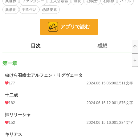
異世界
ファンタジー
主人公最強
無双
召喚士
召喚獣
バトル
学園でも蔑まれるアルフェン。秀な兄や姉、強くなっていく幼馴染、そしてアル
異形化
学園生活
恋愛要素
フェンと同じ最底辺の仲間たち。同じレベルの仲間と共に絆を深め、一時の平穏
を手に入れる
アプリで読む
これは、全てを失う少年が最強の力を手に入れ、学園生活を送る物語。
小説
21,925 位 / 228,688 件
目次
感想
ファンタジー
3,519 位 / 53,284 件
お気に入り
278
第一章
24h.ポイント
28 pt
虫けら召喚士アルフェン・リグヴェータ
177
2024.06.15 06:00
2,511文字
文字数
571,876
更新日時
2024.11.24 00:00
十二歳
182
2024.06.15 12:00
1,876文字
初回公開日時
2024.06.15 06:00
姉リリーシャ
初回完結日時
2025.02.25 22:04
152
2024.06.15 16:00
1,284文字
週間ポイント
63 pt (41,753 位)
キリアス
月間ポイント
455 pt (36,433 位)