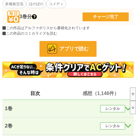
多種族交流
ほのぼの
コメディ
きず、十八歳で未開の大地オーベルシュタインの領主になる。
一人、森で暮らそうとするアシュトの元に、希少な種族たちが次々と集まり、や
がて大きな村となり……ハズレ属性と思われた『植物』魔法は、未開の地での生
3巻分
チャージ完了
活には欠かせない魔法だった！
これは、植物魔法師アシュトが、未開の地オーベルシュタインで仲間たちと共に
この作品はアルファポリスから書籍化されています
過ごすスローライフ物語。
この作品のコミカライズを読む
小説
2,780 位 / 228,971 件
アプリで読む
ファンタジー
431 位 / 53,350 件
お気に入り
24,386
24h.ポイント
525 pt
文字数(レンタル含む)
2,273,656
目次
感想（1,146件）
更新日時
2026.01.08 10:22
1巻
レンタル
初回公開日時
2019.03.09 00:01
週間ポイント
6,387 pt (1,548 位)
2巻
レンタル
月間ポイント
18,790 pt (2,474 位)