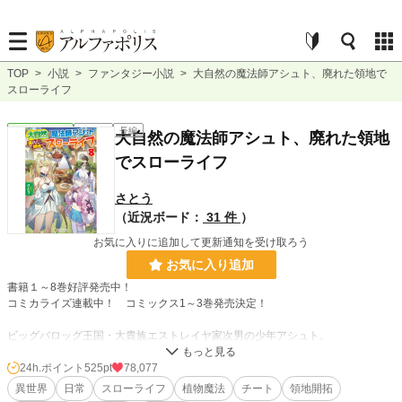
TOP
>
小説
>
ファンタジー小説
>
大自然の魔法師アシュト、廃れた領地で
スローライフ
ファンタジー
連載中
長編
大自然の魔法師アシュト、廃れた領地
でスローライフ
さとう
（近況ボード：
31 件
）
お気に入りに追加して更新通知を受け取ろう
お気に入り追加
書籍１～8巻好評発売中！
コミカライズ連載中！ コミックス1～3巻発売決定！
ビッグバロッグ王国・大貴族エストレイヤ家次男の少年アシュト。
魔法適正『植物』という微妙でハズレな魔法属性で将軍一家に相応しくないとさ
れ、両親から見放されてしまう。
24h.ポイント
525pt
78,077
そして、優秀な将軍の兄、将来を期待された魔法師の妹と比較され、将来を誓い
異世界
日常
スローライフ
植物魔法
チート
領地開拓
合った幼馴染は兄の婚約者になってしまい……アシュトはもう家にいることがで