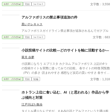
ポリスで執筆を開始しました。 あくまで、僕の場合ですが、実デ
文字数：3,558
ｴｯｾｲ・ﾉﾝﾌｨｸｼｮﾝ
完結
ｼｮｰﾄｼｮｰﾄ
ータを元に・・・。
アルファポリスの禁止事項追加の件
黒いテレキャス
アルファポリスガイドライン禁止事項が追加されるんでガクブル
文字数：683
ｴｯｾｲ・ﾉﾝﾌｨｸｼｮﾝ
完結
ｼｮｰﾄｼｮｰﾄ
小説投稿サイトの比較―どのサイトを軸に活動するか―
翠月 歩夢
小説家になろう エブリスタ カクヨム アルファポリス 上記の4つ
の投稿サイトを実際に使ってみての比較。 各サイトの特徴 閲覧数
（PV）の多さ･読まれやすさ 感想など反応の貰いやすさ 各サイト
のジャンル傾向 以上を基準に比較する。 ☆どのサイトを使おうか
文字数：1,318
ｴｯｾｲ・ﾉﾝﾌｨｸｼｮﾝ
完結
短編
と色々試している時に軽く整理したメモがあり、せっかくなので
投稿してみました。少しでも参考になれば幸いです。 ☆自分用に
まとめたものなので短く簡単にしかまとめてないので、もっと詳
ホトラン上位に食い込む、AI（と思われる）作品から学
しく知りたい場合は他の人のを参考にすることを推奨します。
ぶ傾向と対策
江戸川ばた散歩
タイトル通りなんですが、まあAI小説とアルファという土壌は相