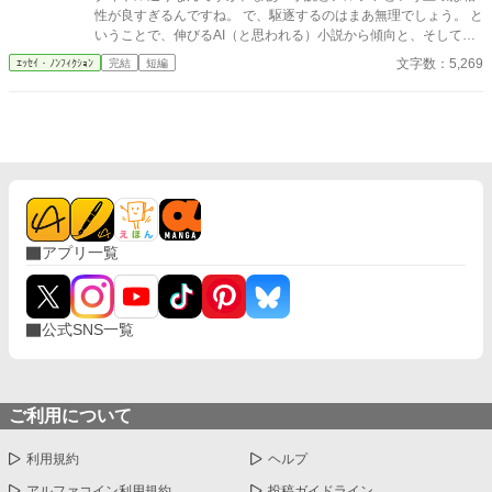
性が良すぎるんですね。 で、駆逐するのはまあ無理でしょう。 と
いうことで、伸びるAI（と思われる）小説から傾向と、そして自
筆系にも生かせること、そしてAIには無理なことに関して。
文字数：5,269
ｴｯｾｲ・ﾉﾝﾌｨｸｼｮﾝ
完結
短編
アプリ一覧
公式SNS一覧
ご利用について
利用規約
ヘルプ
アルファコイン利用規約
投稿ガイドライン