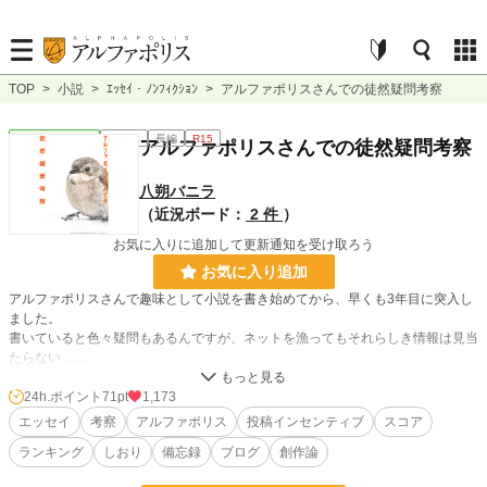
TOP
>
小説
>
ｴｯｾｲ・ﾉﾝﾌｨｸｼｮﾝ
>
アルファポリスさんでの徒然疑問考察
ｴｯｾｲ・ﾉﾝﾌｨｸｼｮﾝ
連載中
長編
R15
アルファポリスさんでの徒然疑問考察
八朔バニラ
（近況ボード：
2 件
）
お気に入りに追加して更新通知を受け取ろう
お気に入り追加
アルファポリスさんで趣味として小説を書き始めてから、早くも3年目に突入し
ました。
書いていると色々疑問もあるんですが、ネットを漁ってもそれらしき情報は見当
たらない……
それなら、私が勝手に考察しちゃおうみたいなブログです(・∀・)
※内容の真偽は不明です。BLの話も少しあります。
24h.ポイント
71pt
1,173
エッセイ
考察
アルファポリス
投稿インセンティブ
スコア
小説
13,394 位 / 228,809 件
ランキング
しおり
備忘録
ブログ
創作論
ｴｯｾｲ・ﾉﾝﾌｨｸｼｮﾝ
231 位 / 8,864 件