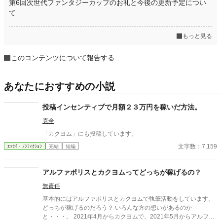
第6回次世代ファンタジーカップのお礼と今後の更新予定につい
て
もっと見る
このコンテンツについて報告する
あなたにおすすめの小説
投稿インセンティブで月額２３万円を稼いだ方法。
克全
「カクヨム」にも投稿しています。
文字数：7,159
ｴｯｾｲ・ﾉﾝﾌｨｸｼｮﾝ
完結
短編
アルファポリスとカクヨムってどっちが稼げるの？
無責任
基本的にはアルファポリスとカクヨムで執筆活動をしています。
どっちが稼げるのだろう？ いろんな方の想いがあるのか
と・・・。 2021年4月からカクヨムで、2021年5月からアルファ