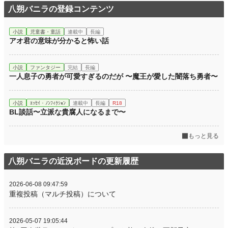
八朔バニラの登録コンテンツ
小説
児童書・童話
連載中
長編
アオ君の意味が分かると怖い話
小説
ファンタジー
完結
長編
一人息子の勇者が可愛すぎるのだが 〜魔王が愛した闇落ち勇者〜
小説
ｴｯｾｲ・ﾉﾝﾌｨｸｼｮﾝ
連載中
長編
R18
BL談話〜立派な貴腐人になるまで〜
もっと見る
八朔バニラの近況ボードの更新履歴
2026-06-08 09:47:59
重複投稿（マルチ投稿）について
2026-05-07 19:05:44