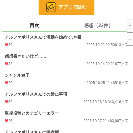
アプリで読む
お気に入り
15
24h.ポイント
71 pt
目次
感想（22件）
文字数
55,993
アルファポリスさんで活動を始めて3年目
更新日時
2026.08.01 15:10
30
2025.10.22 22:50
613文字
初回公開日時
2025.10.22 22:50
感想書きたいけど……
週間ポイント
1,440 pt (6,691 位)
38
2025.10.24 22:21
677文字
月間ポイント
8,062 pt (5,435 位)
ジャンル迷子
年間ポイント
62,023 pt (8,872 位)
20
2025.10.25 11:46
518文字
累計ポイント
63,050 pt (39,382 位)
アルファポリスさんでの禁止事項
30
2025.10.26 16:34
3,416文字
重複投稿とカテゴリーエラー
25
2025.10.27 21:46
3,007文字
アルファポリスさんの読者層