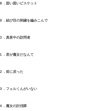
８．固い固いビスケット
6
９．結び目の刺繍を編みこんで
4
０．真夜中の訪問者
4
１．君が魔女だなんて
4
２．前に戻った
4
３．フェルくんがいない
4
４．魔女の討伐隊