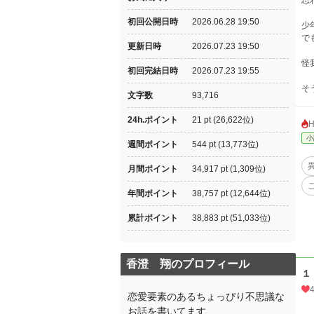
思
初回公開日時
2026.06.28 19:50
少
で
更新日時
2026.07.23 19:50
怪
初回完結日時
2026.07.23 19:55
そ
文字数
93,716
24h.ポイント
21 pt (26,622位)
小
週間ポイント
544 pt (13,773位)
月間ポイント
34,917 pt (1,309位)
年間ポイント
38,757 pt (12,644位)
累計ポイント
38,883 pt (51,033位)
香澄 翔のプロフィール
１
恋愛要素のあるちょっぴり不思議な
お話を書いてます