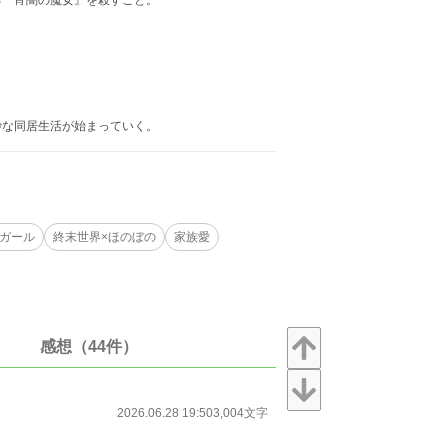
る『宵闇の魔女』を殺すこと。
妙な同居生活が始まっていく。
ガール
終末世界×ほのぼの
家族愛
感想（44件）
2026.06.28 19:50
3,004文字