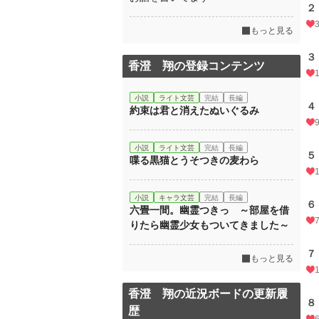
２
もっと見る
３
香澄 翔の登録コンテンツ
小説
ライト文芸
完結
長編
４
約束は君と消えたぬいぐるみ
小説
ライト文芸
完結
長編
５
喋る黒猫とうそつきの麦わら
小説
キャラ文芸
完結
長編
６
六畳一間。幽霊つきっ ～部屋を借
りたら幽霊少女もついてきました～
７
もっと見る
香澄 翔の近況ボードの更新履
８
歴