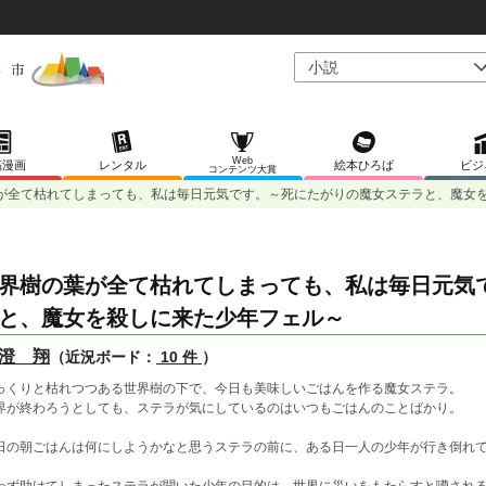
Web
稿漫画
レンタル
絵本ひろば
ビジ
コンテンツ大賞
が全て枯れてしまっても、私は毎日元気です。～死にたがりの魔女ステラと、魔女
界樹の葉が全て枯れてしまっても、私は毎日元気
と、魔女を殺しに来た少年フェル～
澄 翔
（近況ボード：
10 件
）
っくりと枯れつつある世界樹の下で、今日も美味しいごはんを作る魔女ステラ。
界が終わろうとしても、ステラが気にしているのはいつもごはんのことばかり。
日の朝ごはんは何にしようかなと思うステラの前に、ある日一人の少年が行き倒れ