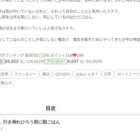
わず助けてしまったステラが聞いた少年の目的は、世界に災いをもたらすと噂され
年は気が付いていないけれど、それって自分のことだと気付いたステラ。
も彼女は何も気にしない。気にしているのはただごはん。
我が治るまで家にいていいよと告げるステラ。
うしてごはんのことしか気にしない魔女と、魔女を殺すためにやってきた少年の奇
HOTランキング 最高3位
24h.ポイント
21pt
299
26,622
4,037
位 / 228,912件
位 / 53,352件
説
ファンタジー
異世界
ファンタジー
魔法
ほのぼの
おねショタ？
日常
ボーイミーツ
ご飯もの
目次
．行き倒れひろう前に朝ごはん
41