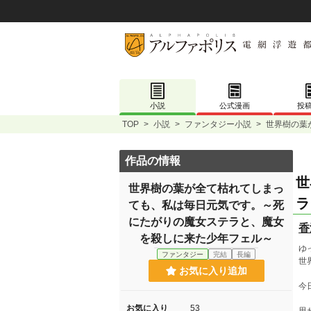
小説
公式漫画
投
TOP
>
小説
>
ファンタジー小説
>
世界樹の葉
作品の情報
世
世界樹の葉が全て枯れてしまっ
ラ
ても、私は毎日元気です。～死
にたがりの魔女ステラと、魔女
香
を殺しに来た少年フェル～
ゆ
ファンタジー
完結
長編
世
お気に入り追加
今
お気に入り
53