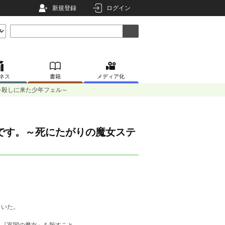
新規登録
ログイン
ネス
書籍
メディア化
を殺しに来た少年フェル～
です。～死にたがりの魔女ステ
ていた。