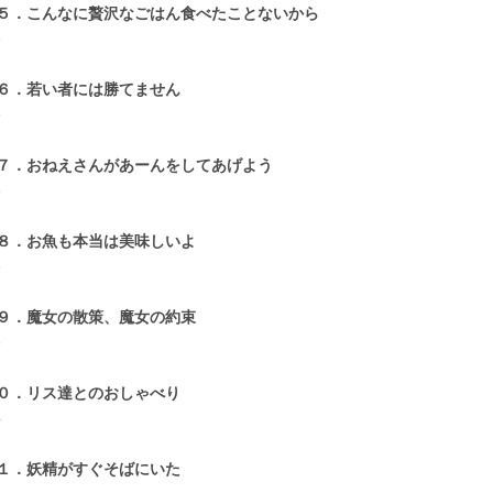
５．こんなに贅沢なごはん食べたことないから
6
６．若い者には勝てません
5
７．おねえさんがあーんをしてあげよう
5
８．お魚も本当は美味しいよ
5
９．魔女の散策、魔女の約束
5
０．リス達とのおしゃべり
4
１．妖精がすぐそばにいた