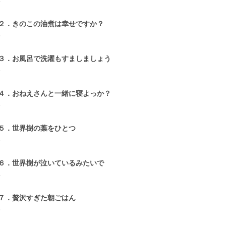
4
２．きのこの油煮は幸せですか？
5
３．お風呂で洗濯もすましましょう
5
４．おねえさんと一緒に寝よっか？
5
５．世界樹の葉をひとつ
5
６．世界樹が泣いているみたいで
4
７．贅沢すぎた朝ごはん
6