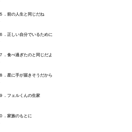
4
５．前の人生と同じだね
4
６．正しい自分でいるために
4
７．食べ過ぎたのと同じだよ
4
８．星に手が届きそうだから
4
９．フェルくんの生家
3
０．家族のもとに
4