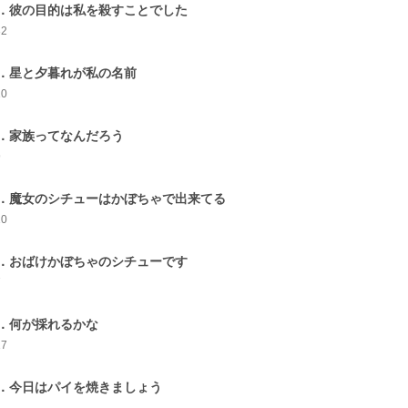
．彼の目的は私を殺すことでした
32
．星と夕暮れが私の名前
10
．家族ってなんだろう
9
．魔女のシチューはかぼちゃで出来てる
10
．おばけかぼちゃのシチューです
7
．何が採れるかな
17
．今日はパイを焼きましょう