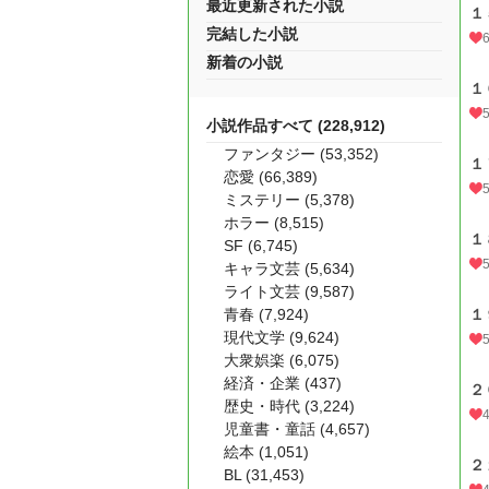
最近更新された小説
１
完結した小説
新着の小説
１
小説作品すべて (228,912)
ファンタジー (53,352)
１
恋愛 (66,389)
ミステリー (5,378)
ホラー (8,515)
１
SF (6,745)
キャラ文芸 (5,634)
ライト文芸 (9,587)
青春 (7,924)
１
現代文学 (9,624)
大衆娯楽 (6,075)
経済・企業 (437)
２
歴史・時代 (3,224)
児童書・童話 (4,657)
絵本 (1,051)
２
BL (31,453)