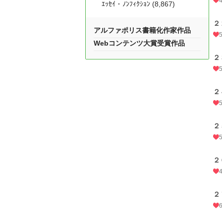
ｴｯｾｲ・ﾉﾝﾌｨｸｼｮﾝ (8,867)
２
アルファポリス書籍化作家作品
Webコンテンツ大賞受賞作品
２
２
２
２
２