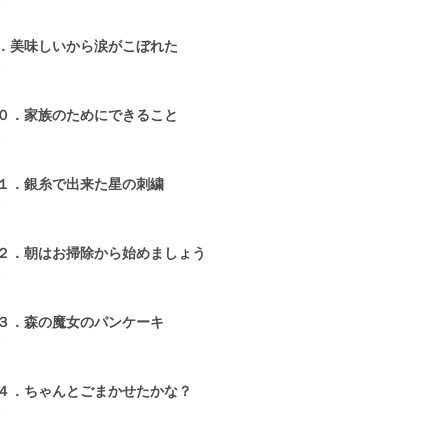
6
．美味しいから涙がこぼれた
6
０．家族のためにできること
6
１．銀糸で出来た星の刺繍
6
２．朝はお掃除から始めましょう
6
３．森の魔女のパンケーキ
7
４．ちゃんとごまかせたかな？
6