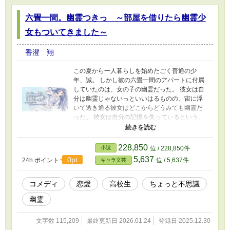
んにいただきました！ テンさん、本当にあり
六畳一間。幽霊つきっ ～部屋を借りたら幽霊少
がとうございます！！ 第６回ライト文芸大賞で
奨励賞をいただきました。 応援してくださった
女もついてきました～
皆様、そして選考してくださった編集部の
方々、本当にありがとうございました。
香澄 翔
2026/3/31 ちまちま改稿しました。大きなストー
リーライン自体には変化はありませんが、描写
この夏から一人暮らしを始めたごく普通の少
を強化したり、逆に削ったりして文章を調整し
年、誠。 しかし彼の六畳一間のアパートに付属
ています。謙人の家族への気持ちを追記した
していたのは、女の子の幽霊だった。 彼女は自
り。全体的に過不足を推敲しました。全体的に
分は幽霊じゃないっといいはるものの、宙に浮
伝わりやすくなって、一本筋が通って読後感は
いて透き通る彼女はどこからどうみても幽霊だ
良くなっているとは思います。 後日譚は一時的
った。 彼女は自分の記憶を失っているという。
に掲載を停止しています。 2026/4/19 すみませ
そんな彼女の記憶と正体を探し歩いている間
んすみません。あやまって3話を削除してしまっ
に、どんどん事態は思わぬ方向に巻き込まれて
て、あわてて再度3話を投稿したのですが、どう
いく。 優羽と名乗った彼女の正体は？ 彼女が
もそれで見に来てくださった方がいらしたみた
228,850
小説
位 / 228,850件
忘れていた記憶とは？ 彼女に隠された秘密と
いですね……！ 新規の方ならありがたいのです
5,637
0pt
24h.ポイント
位 / 5,637件
キャラ文芸
は！？ 幼なじみの美朱と、その叔父のおかしな
が、通知みてきてくださった方には申し訳ない
坊主と共に、謎の術やら変な科学者やらと事件
です。
に巻き込まれながらも、少しずつ彼女の秘密に
コメディ
恋愛
高校生
ちょっと不思議
迫っていく。 そして最後に彼女の正体を知った
幽霊
時に、誠がとった行動は……！？ たまにちょっ
とシリアスな空気を醸したりしながらも、基本
おかしならぶ？コメディです。 イラストは好野
文字数 115,209
最終更新日 2026.01.24
登録日 2025.12.30
カナミさまに書いていただきました！ 好野さ