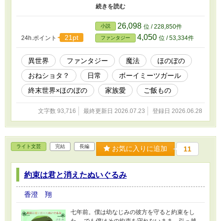
いないけれど、それって自分のことだと気付いたステラ。 でも彼
女は何も気にしない。気にしているのはただごはん。 怪我が治る
まで家にいていいよと告げるステラ。 そうしてごはんのことしか
26,098
小説
位 / 228,850件
気にしない魔女と、魔女を殺すためにやってきた少年の奇妙な同居
4,050
21pt
24h.ポイント
位 / 53,334件
ファンタジー
生活が始まっていく。
異世界
ファンタジー
魔法
ほのぼの
おねショタ？
日常
ボーイミーツガール
終末世界×ほのぼの
家族愛
ご飯もの
文字数 93,716
最終更新日 2026.07.23
登録日 2026.06.28
ライト文芸
完結
長編
お気に入りに追加
11
約束は君と消えたぬいぐるみ
香澄 翔
七年前。僕は幼なじみの彼方を守ると約束をし
た。 でも僕はその約束を守れないまま、引っ越