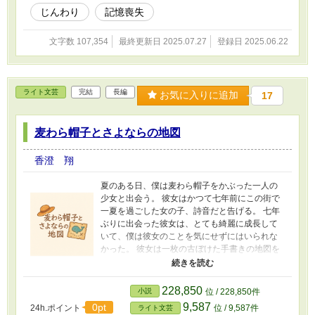
まう。 たけるは好きな人のことを忘れてしまう病気だった。 二人
じんわり
記憶喪失
はどうなっていくのか。たけるはこはるのことを思い出せるのか。
こはるはたけるに記憶を取り戻させることが出来るのか。 二人の
気持ちが重なる時はくるのか。 これは好きな人の記憶を忘れてし
文字数 107,354
最終更新日 2025.07.27
登録日 2025.06.22
まう少年と、その少年を好きな少女の物語です。
ライト文芸
完結
長編
お気に入りに追加
17
麦わら帽子とさよならの地図
香澄 翔
夏のある日、僕は麦わら帽子をかぶった一人の
少女と出会う。 彼女はかつて七年前にこの街で
一夏を過ごした女の子、詩音だと告げる。 七年
ぶりに出会った彼女は、とても綺麗に成長して
いて、僕は彼女のことを気にせずにはいられな
かった。 彼女は一枚の古ぼけた手書きの地図を
差し出す。 僕達が七年前に書いた「宝物」の地
図で、隠した「宝物」を探しに来たのだと言
う。 こどもの頃に隠した「宝物」。 何を隠した
228,850
小説
位 / 228,850件
のか、どこに隠したのかも覚えていない。 こど
9,587
0pt
24h.ポイント
位 / 9,587件
ライト文芸
もの隠した「宝物」なんて、たぶん大したもの