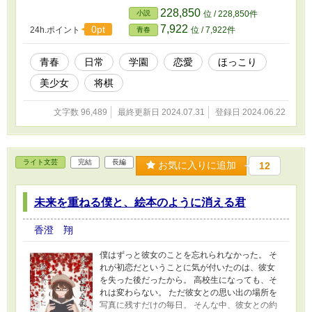
228,850
小説
位 / 228,850件
7,922
0pt
24h.ポイント
位 / 7,922件
青春
青春
日常
学園
恋愛
ほっこり
美少女
将棋
文字数 96,489
最終更新日 2024.07.31
登録日 2024.06.22
ライト文芸
完結
長編
お気に入りに追加
12
未来を重ねる僕と、絵本のように消える君
香澄 翔
僕はずっと彼女のことを忘れられなかった。 そ
れが初恋だということに気が付いたのは、彼女
を失った後だったから。 高校生になっても、そ
れは変わらない。 ただ彼女との思い出の場所を
写真に残すだけの毎日。 そんな中、彼女との約