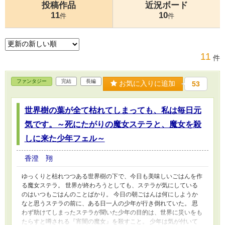
投稿作品
近況ボード
11
10
件
件
11
件
ファンタジー
完結
長編
お気に入りに追加
53
世界樹の葉が全て枯れてしまっても、私は毎日元
気です。～死にたがりの魔女ステラと、魔女を殺
しに来た少年フェル～
香澄 翔
ゆっくりと枯れつつある世界樹の下で、今日も美味しいごはんを作
る魔女ステラ。 世界が終わろうとしても、ステラが気にしている
のはいつもごはんのことばかり。 今日の朝ごはんは何にしようか
なと思うステラの前に、ある日一人の少年が行き倒れていた。 思
わず助けてしまったステラが聞いた少年の目的は、世界に災いをも
たらすと噂される『宵闇の魔女』を殺すこと。 少年は気が付いて