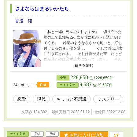
さよならはまるいかたち
香澄 翔
「私と一緒に死んでくれますか」 切り立った
崖の上で見知らぬ少女が僕に死のうと誘いかけ
てくる。 鈴蘭のようなささやく匂いと、打ち
付ける波の音が僕を誘う。 そして僕は現実
に引き戻される。 それは僕が見た夢。だけど
僕が見た夢は必ず現実になってしまう。 そん
な中、クラスの仲間達と伊豆旅行へと向かうこ
とになり、夢で見た未来が現実になろうとして
いる事を感じている。 そこに再び降りてきた
228,850
小説
位 / 228,850件
未来は、双子の妹の麗奈をナイフで刺す自分の
9,587
0pt
24h.ポイント
位 / 9,587件
ライト文芸
姿だった。 あり得ない未来に困惑するもの
の、旅行先では夢でみた見知らぬ少女、桜乃と
出会っていた。 どこか不思議な桜乃に少しず
恋愛
現代
ちょっと不思議
ミステリー
つ惹かれるものを感じながらも、麗奈にくる未
来を恐れ続ける。 そしてそこに僕がみた未来
文字数 124,802
最終更新日 2023.01.12
登録日 2022.12.08
が現実になる。 僕はナイフに刺された麗奈の
姿を、はっきりととらえていた。 麗奈を刺し
た犯人はいったい誰なのか。桜乃はなぜ僕に死
のうと誘いかけるのか。 謎めいた彼女は何を
ライト文芸
完結
長編
お気に入りに追加
17
知っているのか、わからないまま事態は急速に