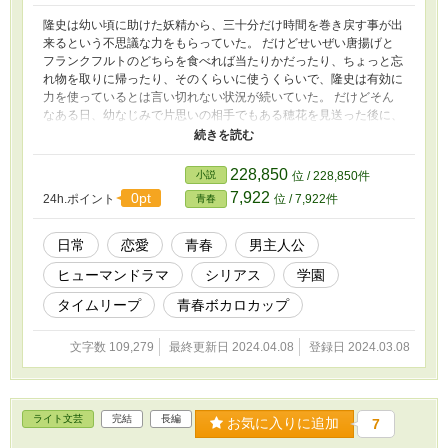
隆史は幼い頃に助けた妖精から、三十分だけ時間を巻き戻す事が出
来るという不思議な力をもらっていた。 だけどせいぜい唐揚げと
フランクフルトのどちらを食べれば当たりかだったり、ちょっと忘
れ物を取りに帰ったり、そのくらいに使うくらいで、隆史は有効に
力を使っているとは言い切れない状況が続いていた。 だけどそん
なある日、幼なじみで片思いの相手でもある穂花を見送った後に、
突然猛スピードで突っ込んできた車によって事故に遭うところを目
撃してしまう。 隆史は時間を戻して穂花を救おうとする。 だけど
何回繰り返しても、穂花は同じ車にひかれてしまう。何回繰り返し
228,850
小説
位 / 228,850件
ても。何度時間を戻しても。 三十分間の中を繰り返しても、どう
7,922
0pt
24h.ポイント
位 / 7,922件
青春
しても救えない。隆史はついにその事を悟る。 そんな中、妖精か
ら三十分以上時間を戻す方法がある事を教えられる。 そしてそれ
には代償を伴う事も……。 隆史は穂花を救う事が出来るのか。そ
日常
恋愛
青春
男主人公
のために何を失ってしまうのか。 そして迎える結末は―― ちょっ
ヒューマンドラマ
シリアス
学園
と不思議な青春ストーリーです。
タイムリープ
青春ボカロカップ
文字数 109,279
最終更新日 2024.04.08
登録日 2024.03.08
ライト文芸
完結
長編
お気に入りに追加
7