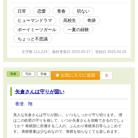
ではないはず。 そう思いながらも。僕達は一緒
に「宝物」を探し始める。 「宝物」の正体が何
日常
恋愛
青春
切ない
かもわからずに。 そしてこの宝探しが「さよな
ヒューマンドラマ
高校生
奇跡
らのはじまり」だということを、僕達は知るよ
しも無かったけれど―― この物語は、ある少年
ボーイミーツガール
一夏の経験
の一夏の不思議で切ない恋の物語です。 第８回
ライト文芸大賞で奨励賞をいただきました。 応
ちょっと不思議
援してくださった皆様、そして選考してくださ
った編集部の方々、本当にありがとうございま
文字数 111,224
最終更新日 2025.05.27
登録日 2025.04.29
した。
青春
完結
長編
お気に入りに追加
9
矢倉さんは守りが固い
香澄 翔
美人な矢倉さんは守りが固い。 いつもしっかり守り切ります。 僕
はこの鉄壁の守りを崩して、いつか矢倉さんを攻略できるのでしょ
うか？ 将棋部に所属する二人の、ふんわり将棋系日常らぶこめで
す。 将棋要素は少なめなので、将棋を知らなくても楽しめます。