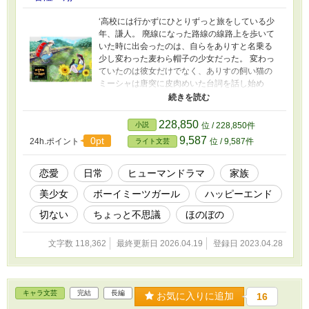
‘高校には行かずにひとりずっと旅をしている少
年、謙人。 廃線になった路線の線路上を歩いて
いた時に出会ったのは、自らをありすと名乗る
少し変わった麦わら帽子の少女だった。 変わっ
ていたのは彼女だけでなく、ありすの飼い猫の
ミーシャは唐突に皮肉めいた台詞を話し始め
る。 猫が喋るというあり得ないはずの事実に謙
人は少し混乱していたが、ありすはそんな謙人
をよそに、ずっと出来ていなかった自分の村の
228,850
小説
位 / 228,850件
お祭り「春渡し」に参加してほしいと願う。 謙
9,587
0pt
24h.ポイント
位 / 9,587件
ライト文芸
人は混乱しつつもそれを受け入れて、数日間だ
け村に滞在する約束をして、訪れた村の中であ
りすの友人の女の子たちも含めて交流を深めて
恋愛
日常
ヒューマンドラマ
家族
いく。 だけどその中で皆はそろって「最後の夏
美少女
ボーイミーツガール
ハッピーエンド
だから」と気になる事を告げていた。 どうして
最後の夏なのかは、誰も答えない中、「春渡
切ない
ちょっと不思議
ほのぼの
し」は始まっていく。 祭りが進むにつれて、謙
人は一つの村の、そしてありすの秘密を知って
文字数 118,362
最終更新日 2026.04.19
登録日 2023.04.28
いく。 うそつきの麦わらのついていた、たった
一つの嘘の秘密を―― 彼女の秘密とは、うそと
は、最後の夏の意味とは何なのか。 謙人は意味
を知ると共に、探していた旅の目的を見つけて
キャラ文芸
完結
長編
いく。 このお話は少しだけ不思議な、切なく
お気に入りに追加
16
て、だけど優しいお話です。 イラストはテンさ