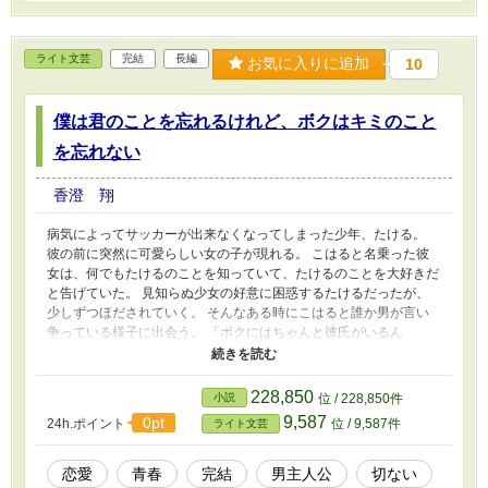
ん、ありがとうございました！！
ライト文芸
完結
長編
お気に入りに追加
10
僕は君のことを忘れるけれど、ボクはキミのこと
を忘れない
香澄 翔
病気によってサッカーが出来なくなってしまった少年、たける。
彼の前に突然に可愛らしい女の子が現れる。 こはると名乗った彼
女は、何でもたけるのことを知っていて、たけるのことを大好きだ
と告げていた。 見知らぬ少女の好意に困惑するたけるだったが、
少しずつほだされていく。 そんなある時にこはると誰か男が言い
争っている様子に出会う。 「ボクにはちゃんと彼氏がいるん
だ！ キミとはつきあえない」 そういう彼女の声に、他に彼氏が
いたのかと混乱するたけるだったが、そこに男が告げた言葉は。
「お前がどれだけあいつの事を好きであろうが、お前の事を全部忘
228,850
小説
位 / 228,850件
れてしまうんだろ」 という台詞だった。 彼氏というのは自分のこ
9,587
0pt
24h.ポイント
位 / 9,587件
ライト文芸
とだったのか。忘れてしまうというのはどういうことなのか。 困
惑したまま、たけるはふらふらとその場を離れていく。 そしてた
けるは。それをきっかけにして、こはるのことを忘れる。忘れてし
恋愛
青春
完結
男主人公
切ない