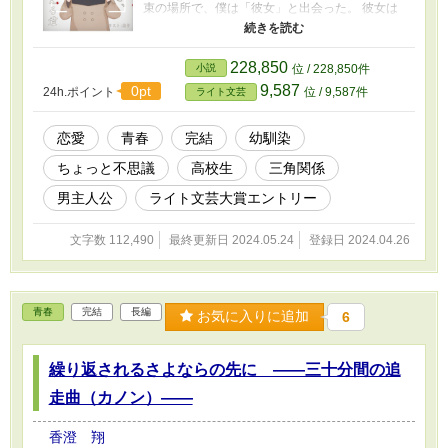
束の場所で、僕は「彼女」と出会った。 彼女は
自分のことを幼なじみの「未来」だと名乗る。
でも彼女が未来の訳は無いんだ。 だって未来
は、七年前に僕をかばって事故で亡くなったの
228,850
小説
位 / 228,850件
だから。 どうして彼女は「みらい」だと名乗っ
9,587
0pt
24h.ポイント
位 / 9,587件
ライト文芸
たのだろう。 彼女は、いったい何者なのだろう
か。 それとも本当に彼女は未来なのだろうか。
そんなことはありえないと思いつつも、少しず
恋愛
青春
完結
幼馴染
つ僕は初恋を取り戻していく。 その結末に何が
ちょっと不思議
高校生
三角関係
待っているかなんて、わからないまま―― この
物語はある少年の切ない恋のお話です。 完結し
男主人公
ライト文芸大賞エントリー
ています。 表紙イラストは花音さんに描いてい
ただきました。 第７回ライト文芸大賞で奨励賞
文字数 112,490
最終更新日 2024.05.24
登録日 2024.04.26
をいただきました。ありがとうございました！
青春
完結
長編
お気に入りに追加
6
繰り返されるさよならの先に ――三十分間の追
走曲（カノン）――
香澄 翔