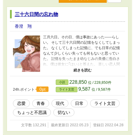
進んでいく。 僕が見た未来には必ず別れを伴
ってしまう。 僕は「さよなら」を言わないよ
三十六日間の忘れ物
うに未来を変えられるのか。 絶対に未来を変
えてみせると誓いながら、僕は犯人を捜す。 ※
香澄 翔
表紙は花月夜れん様よりいただいたファンアー
トを入れさせていただきました。花月夜れん
三月六日。その日、僕は事故にあった――らし
様、本当にありがとうございます！！
い。 そして三十六日間の記憶をなくしてしまっ
た。 なくしてしまった記憶に、でも日常の記憶
なんて少しくらい失っても何もないと思ってい
た。 記憶を失ったまま幼なじみの美優に告白さ
れ、僕は彼女に｢はい｣と答えた。 楽しい恋人関
係が始まったそのとき。 僕は失った記憶の中で
出会った少女のことを思いだす―― そして僕は
その子に恋をしていたと…… 友希が出会った少
228,850
小説
位 / 228,850件
女は今どこにいるのか。どうして友希は事故に
9,587
0pt
24h.ポイント
位 / 9,587件
ライト文芸
あったのか。そもそも起きた事故とは何だった
のか。 この作品は少しだけ不思議な一人の少年
の切ない恋の物語です。 イラストはいもねこ様
恋愛
青春
現代
日常
ライト文芸
よりいただきました。ありがとうございます！
ちょっと不思議
切ない
第５回ライト文芸大賞で奨励賞をいただきまし
た。 応援してくださった皆様、そして選考して
くださった編集部の方々、本当にありがとうご
文字数 132,291
最終更新日 2022.05.23
登録日 2022.04.28
ざいました。