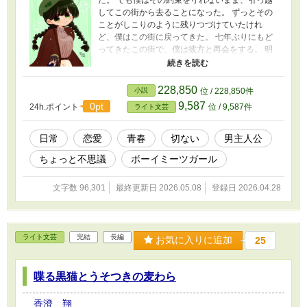
してこの街から去ることになった。 ずっとその
ことがしこりのように残りつづけていたけれ
ど、僕はこの街に戻ってきた。 七年ぶりにもど
ってきたこの街で、僕は彼方と再会をする。 明
るく元気で、ちょっとだけ意地悪な彼女に僕は
惹かれていく。 僕はこんどこそ彼女を守ると誓
う。 でも再会した彼方は、本当は深い傷を背負
228,850
小説
位 / 228,850件
っていた。 僕はそのことを知らないまま、彼女
9,587
0pt
24h.ポイント
位 / 9,587件
ライト文芸
を好きになっていく―― このお話は少しだけ不
思議な、切なくて、だけど優しいお話です。 完
結しました。 表紙イラストは花月夜れんさんに
日常
恋愛
青春
切ない
男主人公
ファンアートとしていただいたものを飾らせて
ちょっと不思議
ボーイミーツガール
いただきました。 花月夜れんさん、ありがとう
ございます！
文字数 96,301
最終更新日 2026.05.08
登録日 2026.04.28
ライト文芸
完結
長編
お気に入りに追加
25
喋る黒猫とうそつきの麦わら
香澄 翔