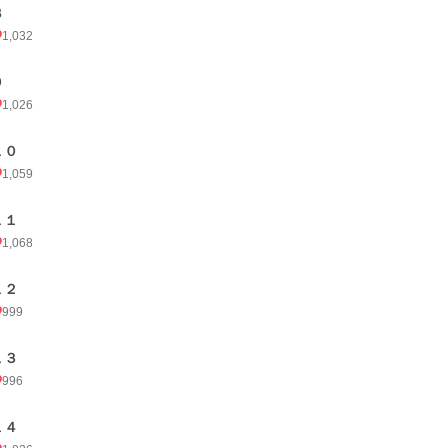
８
1,032
９
1,026
１０
1,059
１１
1,068
１２
999
１３
996
１４