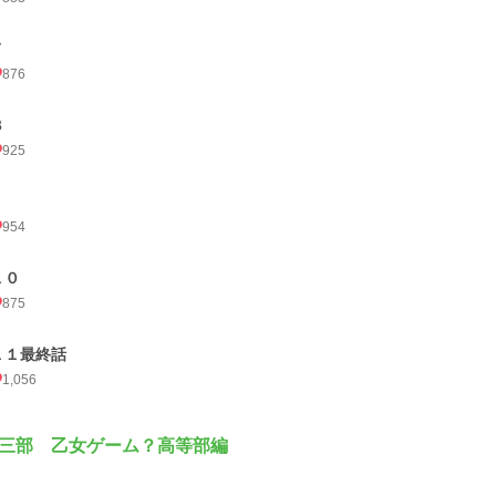
７
876
８
925
954
１０
875
１１最終話
1,056
三部 乙女ゲーム？高等部編