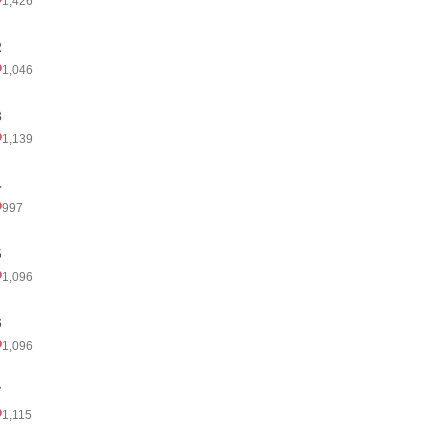
1,426
２
1,046
３
1,139
４
997
５
1,096
６
1,096
７
1,115