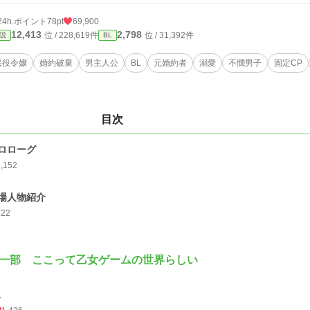
24h.ポイント
78pt
69,900
12,413
2,798
位 / 228,619件
位 / 31,392件
説
BL
悪役令嬢
婚約破棄
男主人公
BL
元婚約者
溺愛
不憫男子
固定CP
目次
ロローグ
1,152
場人物紹介
622
一部 ここって乙女ゲームの世界らしい
１