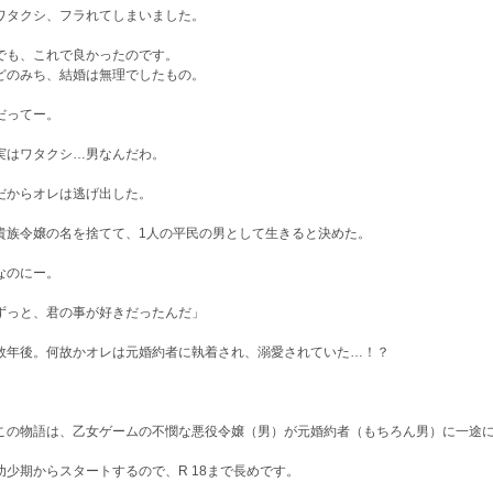
タクシ、フラれてしまいました。
も、これで良かったのです。
のみち、結婚は無理でしたもの。
ってー。
はワタクシ…男なんだわ。
からオレは逃げ出した。
族令嬢の名を捨てて、1人の平民の男として生きると決めた。
のにー。
ずっと、君の事が好きだったんだ」
年後。何故かオレは元婚約者に執着され、溺愛されていた…！？
の物語は、乙女ゲームの不憫な悪役令嬢（男）が元婚約者（もちろん男）に一途に
少期からスタートするので、R 18まで長めです。