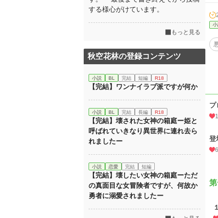
する様心がけています。
小
もっと見る
秋空花林の登録コンテンツ
小説
BL
完結
短編
R18
【完結】ワンナイラブ派ですが何か
プ
小説
BL
完結
長編
R18
【完結】壊された女神の箱庭ー姫と
呼ばれていきなり異世界に連れ去ら
登
れましたー
小説
恋愛
完結
短編
【完結】壊したい女神の箱庭ーただ
第
の真面目な女冒険者ですが、何故か
勇者に溺愛されましたー