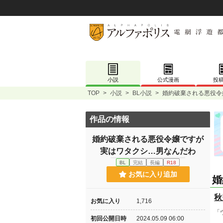
小説
公式漫画
投
TOP
>
小説
>
BL小説
>
婚約破棄される悪役令
作品の情報
婚約破棄される悪役令嬢ですが
実はワタクシ…男なんだわ
BL
完結
長編
R18
お気に入り追加
婚
秋
お気に入り
1,716
「
初回公開日時
2024.05.09 06:00