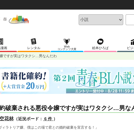
Web
稿漫画
レンタル
絵本ひろば
ビジ
コンテンツ大賞
嬢ですが実はワタクシ…男なんだわ
約破棄される悪役令嬢ですが実はワタクシ…男な
空花林
（近況ボード：
6 件
）
ヴィラトリア嬢、僕はこの場で君との婚約破棄を宣言する！」