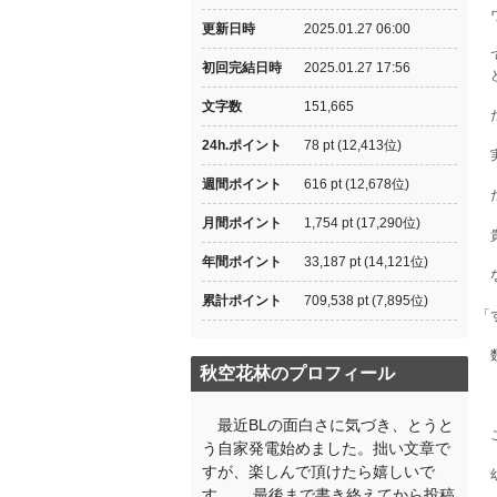
ワ
更新日時
2025.01.27 06:00
で
初回完結日時
2025.01.27 17:56
ど
文字数
151,665
だ
24h.ポイント
78 pt (12,413位)
実
週間ポイント
616 pt (12,678位)
だ
月間ポイント
1,754 pt (17,290位)
貴
年間ポイント
33,187 pt (14,121位)
な
累計ポイント
709,538 pt (7,895位)
「
数
秋空花林のプロフィール
最近BLの面白さに気づき、とうと
こ
う自家発電始めました。拙い文章で
すが、楽しんで頂けたら嬉しいで
幼
す。 最後まで書き終えてから投稿