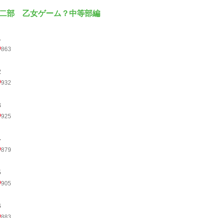
二部 乙女ゲーム？中等部編
１
863
２
932
３
925
４
879
５
905
６
883