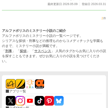
いう違和感として抱え続けている。 アリサ (Alisa) ヒロイン。
最終更新日 2026.05.09
登録日 2026.03.31
世界の最深部に潜む謎の少女。 性格: 感情が欠落した人形の
ような静謐さを持つが、時折、痛いほどの孤独を瞳に宿す。
カイト (Kaito) 相棒。管理局非公認のフリーハッカー。 性格:
2
件
直感的で型破りな「ワトソン」役。レンの論理を裏切る発想
で謎の突破口を開く。 特徴: データの「匂い」を嗅ぎ分ける
特殊な知覚を持つ。皮肉屋だが、レンに対しては強い信頼を
アルファポリスのミステリー小説のご紹介
寄せている。 秋津（あきつ） 物語の鍵を握る伝説的開発者。
アルファポリスのミステリー小説の一覧ページです。
特徴: 古典文学とネットワーク技術の融合を試みた狂気的天
シリアスな探偵・刑事などの推理ものからコメディチックな学園も
才。彼が遺した『秋津歌集』こそが、崩壊する世界を救う唯
のまで、ミステリー小説が満載です。
一の設計図（ソースコード）となっている。
「
刑事
」 「
探偵
」 「
サスペンス
」 人気のタグからお気に入りの小説
を探すこともできます。ぜひお気に入りの小説を見つけてくださ
い。
アプリ一覧
公式SNS一覧