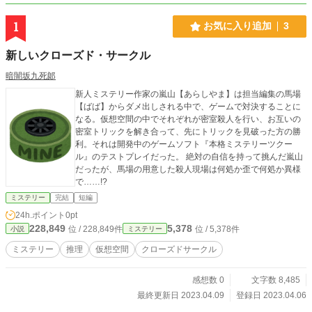
1
お気に入り追加
3
新しいクローズド・サークル
暗闇坂九死郞
新人ミステリー作家の嵐山【あらしやま】は担当編集の馬場
【ばば】からダメ出しされる中で、ゲームで対決することに
なる。仮想空間の中でそれぞれが密室殺人を行い、お互いの
密室トリックを解き合って、先にトリックを見破った方の勝
利。それは開発中のゲームソフト『本格ミステリーツクー
ル』のテストプレイだった。 絶対の自信を持って挑んだ嵐山
だったが、馬場の用意した殺人現場は何処か歪で何処か異様
で……!?
ミステリー
完結
短編
24h.ポイント
0pt
228,849
5,378
位 / 228,849件
位 / 5,378件
小説
ミステリー
ミステリー
推理
仮想空間
クローズドサークル
感想数 0
文字数 8,485
最終更新日 2023.04.09
登録日 2023.04.06