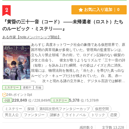
2
お気に入り追加
0
『黄昏の三十一音（コード） ――未帰還者（ロスト）たち
のルービック・ミステリ――』
ある作家【noteメンバーシップ開始】
あらすじ 高度ネットワーク社会の象徴である仮想世界で、原
因不明の異常現象が多発していた。管理局の監査官レンは、
立ち入り禁止領域「氷の街」で、ログイン記録のない銀髪の
少女と出会う。 彼女が歌うようなリズムで「三十一音の詩
（短歌）」を詠み上げた瞬間、その姿はノイズと共に消失。
現場には、物理法則を無視した「冷たさ」を帯びた真っ白な
ルービック・キューブだけが残されていた。 白、黒、赤―
―。 次々と現れる謎の立方体と、デジタル言語では解析不
能なアナログの暗号。 レンは型破りなハッカー・カイトと
ミステリー
連載中
長編
共に、仮想世界と現実が逆転し、ピクセル状に崩壊し始めた
24h.ポイント
0pt
世界の「裏地」へと足を踏み入れる。 すべての箱が揃い、最
228,849
5,378
位 / 228,849件
位 / 5,378件
小説
ミステリー
後の歌が響くとき。 暴かれるのは、冷徹な管理社会が隠蔽
した「魂の行方」と、一人の開発者が遺した美しき罪の記憶
ミステリー
探偵
第6回次世代ファンタジーカップ
仮想空間
だった。 主要登場人物 レン (Ren) 主人公。管理局のデータ監
男主人公
ファンタジー
謎解き
ライトノベル
トリック
恋愛
査官。 性格: 常に冷静沈着で、事象を論理的に分析する「探
偵」役。 特徴: 感情をあまり表に出さないが、未帰還者（ロ
スト）を救えなかった過去を、指先に残る「データの熱」と
感想数 0
文字数 13,228