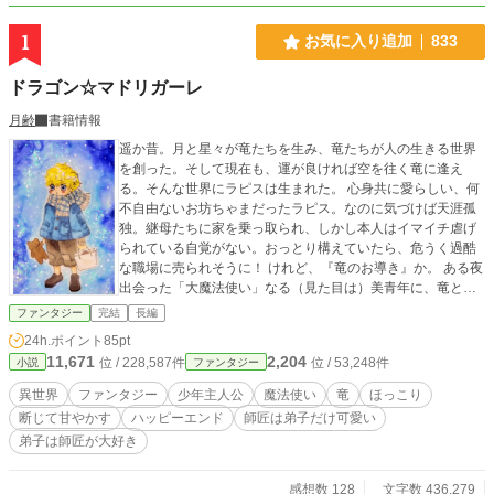
1
お気に入り追加
833
ドラゴン☆マドリガーレ
月齢
書籍情報
遥か昔。月と星々が竜たちを生み、竜たちが人の生きる世界
を創った。そして現在も、運が良ければ空を往く竜に逢え
る。そんな世界にラピスは生まれた。 心身共に愛らしい、何
不自由ないお坊ちゃまだったラピス。なのに気づけば天涯孤
独。継母たちに家を乗っ取られ、しかし本人はイマイチ虐げ
られている自覚がない。おっとり構えていたら、危うく過酷
な職場に売られそうに！ けれど、『竜のお導き』か。 ある夜
出会った「大魔法使い」なる（見た目は）美青年に、竜と交
流する才能を見出されて弟子入りへ。美味しいものを食べた
ファンタジー
完結
長編
り楽しく遊んだりする授業を受けて、幸せ弟子生活を満喫し
24h.ポイント
85pt
ていたら、事態急変。いきなり「世界を救う旅」に出ること
11,671
2,204
位 / 228,587件
位 / 53,248件
小説
ファンタジー
になった。 世界は大変な状況。でもどこまでもおっとりマイ
ペースなラピス少年と、こじらせ師匠が隙あらばイチャつ
異世界
ファンタジー
少年主人公
魔法使い
竜
ほっこり
く、ほっこりドラゴンファンタジー。 ☆感想欄は基本的にネ
断じて甘やかす
ハッピーエンド
師匠は弟子だけ可愛い
タバレチェックを入れておりません。ご留意ください。
弟子は師匠が大好き
感想数 128
文字数 436,279