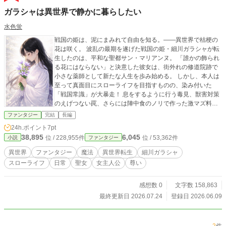
ガラシャは異世界で静かに暮らしたい
水色蛍
戦国の姫は、泥にまみれて自由を知る。――異世界で桔梗の
花は咲く。 波乱の最期を遂げた戦国の姫・細川ガラシャが転
生したのは、平和な聖都サン・マリアンヌ。 「誰かの飾られ
る花にはならない」と決意した彼女は、街外れの修道院跡で
小さな薬師として新たな人生を歩み始める。 しかし、本人は
至って真面目にスローライフを目指すものの、染み付いた
「戦国常識」が大暴走！ 息をするように行う毒見、獣害対策
のえげつない罠、さらには陣中食のノリで作った激マズ料
理。 そこに彼女の真摯な「祈り（恩寵）」が加わることで、
ファンタジー
完結
長編
規格外の超回復ポーションが誕生してしまう。 異世界の女神
24h.ポイント
7pt
すら寛容に受け入れる深い信仰心とズレた常識で、周囲を巻
38,895
6,045
位 / 228,955件
位 / 53,362件
小説
ファンタジー
き込むドタバタで愛おしい日常。 泥にまみれ、人や魔物と笑
い合う自由な日々が、戦の記憶に縛られていた姫の心をゆっ
異世界
ファンタジー
魔法
異世界転生
細川ガラシャ
くりと溶かしていく。 これは、過酷な運命を生きた姫君が異
スローライフ
日常
聖女
女主人公
尊い
世界の光に照らされ、自分らしく咲き誇るまでの温かな再起
の物語。 「ただ、あなたらしく咲きなさい」 ＊本作品は「小
説家になろう」様でも投稿をさせて頂いております。
感想数 0
文字数 158,863
最終更新日 2026.07.24
登録日 2026.06.09
2
件