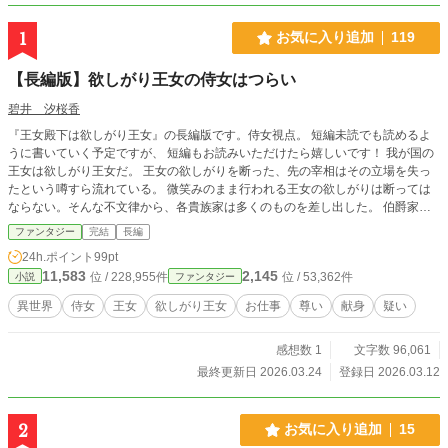
1
お気に入り追加
119
【長編版】欲しがり王女の侍女はつらい
碧井 汐桜香
『王女殿下は欲しがり王女』の長編版です。侍女視点。 短編未読でも読めるよ
うに書いていく予定ですが、 短編もお読みいただけたら嬉しいです！ 我が国の
王女は欲しがり王女だ。 王女の欲しがりを断った、先の宰相はその立場を失っ
たという噂すら流れている。 微笑みのまま行われる王女の欲しがりは断っては
ならない。そんな不文律から、各貴族家は多くのものを差し出した。 伯爵家の
家宝、辺境伯家の家畜まで。 王女は欲しがって欲しがって欲しがって、誰かを
ファンタジー
完結
長編
守ってきた。 しかし、本人も周りも真実を公にはしない。 だからこそ、悪名高
24h.ポイント
99pt
い王女殿下。そんな王女殿下から、子爵令嬢に招待状が届いて？ 関連小説 『王
11,583
2,145
位 / 228,955件
位 / 53,362件
小説
ファンタジー
女殿下は欲しがり王女』 『公爵閣下、社交界の常識を学び直しては？』
異世界
侍女
王女
欲しがり王女
お仕事
尊い
献身
疑い
感想数 1
文字数 96,061
最終更新日 2026.03.24
登録日 2026.03.12
2
お気に入り追加
15