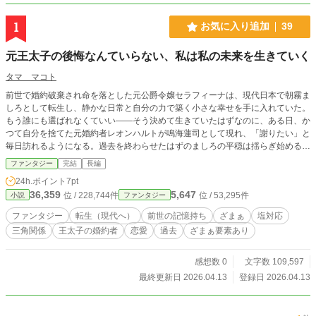
1
お気に入り追加
39
元王太子の後悔なんていらない、私は私の未来を生きていく
タマ マコト
前世で婚約破棄され命を落とした元公爵令嬢セラフィーナは、現代日本で朝霧ま
しろとして転生し、静かな日常と自分の力で築く小さな幸せを手に入れていた。
もう誰にも選ばれなくていい――そう決めて生きていたはずなのに、ある日、か
つて自分を捨てた元婚約者レオンハルトが鳴海蓮司として現れ、「謝りたい」と
毎日訪れるようになる。過去を終わらせたはずのましろの平穏は揺らぎ始める
が、彼女は決して受け入れず、「私はもうあなたに評価されるために生きていな
ファンタジー
完結
長編
い」と突き放す。一方で現代では、彼女の才能が評価され始め、新たな人生が動
24h.ポイント
7pt
き出す中、元婚約者の後悔と執着が静かに絡みついていく。
36,359
5,647
位 / 228,744件
位 / 53,295件
小説
ファンタジー
ファンタジー
転生（現代へ）
前世の記憶持ち
ざまぁ
塩対応
三角関係
王太子の婚約者
恋愛
過去
ざまぁ要素あり
感想数 0
文字数 109,597
最終更新日 2026.04.13
登録日 2026.04.13