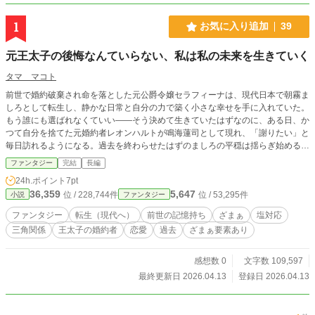
1
お気に入り追加
39
元王太子の後悔なんていらない、私は私の未来を生きていく
タマ マコト
前世で婚約破棄され命を落とした元公爵令嬢セラフィーナは、現代日本で朝霧ま
しろとして転生し、静かな日常と自分の力で築く小さな幸せを手に入れていた。
もう誰にも選ばれなくていい――そう決めて生きていたはずなのに、ある日、か
つて自分を捨てた元婚約者レオンハルトが鳴海蓮司として現れ、「謝りたい」と
毎日訪れるようになる。過去を終わらせたはずのましろの平穏は揺らぎ始める
が、彼女は決して受け入れず、「私はもうあなたに評価されるために生きていな
ファンタジー
完結
長編
い」と突き放す。一方で現代では、彼女の才能が評価され始め、新たな人生が動
24h.ポイント
7pt
き出す中、元婚約者の後悔と執着が静かに絡みついていく。
36,359
5,647
位 / 228,744件
位 / 53,295件
小説
ファンタジー
ファンタジー
転生（現代へ）
前世の記憶持ち
ざまぁ
塩対応
三角関係
王太子の婚約者
恋愛
過去
ざまぁ要素あり
感想数 0
文字数 109,597
最終更新日 2026.04.13
登録日 2026.04.13