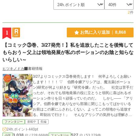
2
件
1
お気に入り追加
8,868
【コミック③巻、3/27発売！】私を追放したことを後悔して
もらおう～父上は領地発展が私のポーションのお陰と知らな
いらしい～
ヒツキノドカ
書籍情報
3/27よりコミックス③巻発売します！ 何卒よろしくお願い
します！！！！ ▽ 伯爵令嬢アリシアは、魔法薬(ポーショ
ン)研究が何より好きな『研究令嬢』だった。 社交は苦手だ
ったが、それでも領地発展の役に立とうと領民に喜ばれるポ
ーション作りを日々頑張っていたのだ。 しかし―― 「アリ
シア。伯爵令嬢でありながら部屋に閉じこもってばかりいる
お前はこの家にふさわしくない。よってこの領地から追放す
る。即刻出て行け！」 そんなアリシアの気持ちは理解され
ず、父親に領地を追い出されてしまう。 アリシアの父親は
ファンタジー
連載中
長編
知らなかったのだ。たった数年で大発展を遂げた彼の領地
24h.ポイント
440pt
は、すべてアリシアが大量生産していた数々のポーションの
3,038
527
位 / 228,668件
位 / 53,279件
小説
ファンタジー