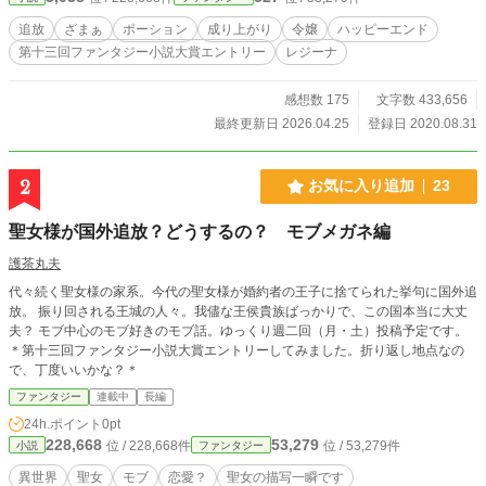
お陰だったことを。 アリシアが【調合ＥＸ】――大陸全体
を見渡しても二人といない超レアスキルの持ち主だったこと
追放
ざまぁ
ポーション
成り上がり
令嬢
ハッピーエンド
を。 追放されたアリシアは隣領に向かい、ポーション作り
第十三回ファンタジー小説大賞エントリー
レジーナ
の腕を活かして大金を稼いだり困っている人を助けたりと認
められていく。 それとは逆に、元いた領地はアリシアがい
なくなった影響で次第に落ちぶれていくのだった。 ーーーー
感想数 175
文字数 433,656
ーー ーーー ※閲覧、お気に入り登録、感想等いつもありがと
最終更新日 2026.04.25
登録日 2020.08.31
うございます。励みになります。 ※2020.8.31 お陰様でHO
Tランキングに載ることができました。ご愛読感謝！ ※2020.
9.8 多忙につき感想返信はランダムとさせていただきます。
2
お気に入り追加
23
ご了承いただければと……！ ※書籍化に伴う改稿により、ア
リシアの口調が連載版と書籍で変わっています。もしかした
聖女様が国外追放？どうするの？ モブメガネ編
ら違和感があるかもしれませんが、「そういう世界線もあっ
たんだなあ」と温かく見てくださると嬉しいです。 ※2023.6.
護茶丸夫
8追記 アリシアの口調を書籍版に合わせました。
代々続く聖女様の家系。今代の聖女様が婚約者の王子に捨てられた挙句に国外追
放。 振り回される王城の人々。我儘な王侯貴族ばっかりで、この国本当に大丈
夫？ モブ中心のモブ好きのモブ話。ゆっくり週二回（月・土）投稿予定です。
＊第十三回ファンタジー小説大賞エントリーしてみました。折り返し地点なの
で、丁度いいかな？＊
ファンタジー
連載中
長編
24h.ポイント
0pt
228,668
53,279
位 / 228,668件
位 / 53,279件
小説
ファンタジー
異世界
聖女
モブ
恋愛？
聖女の描写一瞬です