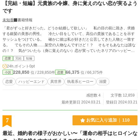
【完結・短編】元貴族の令嬢、身に覚えのない恋が実るよう
です
未知香
書籍情報
「君がずっと好きだった。どうか結婚して欲しい」 私の目の前に跪き、求婚
する銀髪の美形の男性。 冷たい目をしていて、高位の貴族であることを示す
サッシュをつけている。 確かに彼は私が好きだと公言してきた人物と一致す
る。 でもその人物……架空の人物なんですけど！？ そもそもあなたは誰な
の！？ 気がついたら（身に覚えのない）恋が実っていたネリアのハッピーエ
ンドの話です。 ※他のサイトにものせてます
恋愛
完結
短編
24h.ポイント
0pt
228,850
66,375
位 / 228,850件
位 / 66,375件
小説
恋愛
恋愛
ハッピーエンド
異世界
執着系ヒーロー
溺愛
感想数 4
文字数 12,859
最終更新日 2024.03.21
登録日 2024.03.21
7
お気に入り追加
110
最近、婚約者の様子がおかしい〜「運命の相手はヒロインな