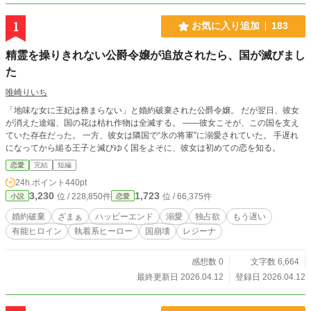
1
お気に入り追加
183
精霊を操りきれない公爵令嬢が追放されたら、国が滅びまし
た
唯崎りいち
「地味な女に王妃は務まらない」と婚約破棄された公爵令嬢。 だが翌日、彼女
が消えた途端、国の花は枯れ作物は全滅する。 ――彼女こそが、この国を支え
ていた存在だった。 一方、彼女は隣国で“氷の将軍”に溺愛されていた。 手遅れ
になってから縋る王子と滅びゆく国をよそに、彼女は初めての恋を知る。
恋愛
完結
短編
24h.ポイント
440pt
3,230
1,723
位 / 228,850件
位 / 66,375件
小説
恋愛
婚約破棄
ざまぁ
ハッピーエンド
溺愛
独占欲
もう遅い
有能ヒロイン
執着系ヒーロー
国崩壊
レジーナ
感想数 0
文字数 6,664
最終更新日 2026.04.12
登録日 2026.04.12