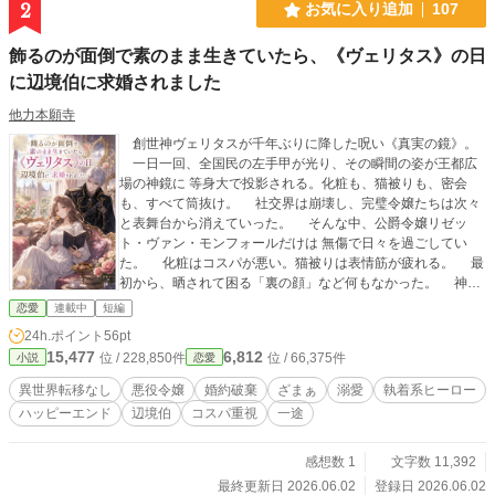
2
お気に入り追加
107
飾るのが面倒で素のまま生きていたら、《ヴェリタス》の日
に辺境伯に求婚されました
他力本願寺
創世神ヴェリタスが千年ぶりに降した呪い《真実の鏡》。
一日一回、全国民の左手甲が光り、その瞬間の姿が王都広
場の神鏡に 等身大で投影される。化粧も、猫被りも、密会
も、すべて筒抜け。 社交界は崩壊し、完璧令嬢たちは次々
と表舞台から消えていった。 そんな中、公爵令嬢リゼッ
ト・ヴァン・モンフォールだけは 無傷で日々を過ごしてい
た。 化粧はコスパが悪い。猫被りは表情筋が疲れる。 最
初から、晒されて困る「裏の顔」など何もなかった。 神鏡
に映る彼女は、いつもクッキーを齧り、ソファに寝転がって
恋愛
連載中
短編
いる。 広場の野次馬は今日も笑う。「平常運転だな」と。
24h.ポイント
56pt
しかし、五年前の婚約破棄以来、虚飾を憎んで王都を捨て
15,477
6,812
位 / 228,850件
位 / 66,375件
小説
恋愛
た 辺境伯アルセン・ド・ノルディアは、神鏡越しに彼女を見
て確信する。 ――この令嬢こそ、自分が五年前に出会いた
異世界転移なし
悪役令嬢
婚約破棄
ざまぁ
溺愛
執着系ヒーロー
かった女性だ、と。 虚飾の世界で、ただ一人「素」を貫い
ハッピーエンド
辺境伯
コスパ重視
一途
た令嬢と、 彼女だけを真実と認めた冷徹な辺境伯の、静か
な求愛物語。 ※婚約破棄ざまぁ／溺愛／ハッピーエンド確
約／短編完結
感想数 1
文字数 11,392
最終更新日 2026.06.02
登録日 2026.06.02