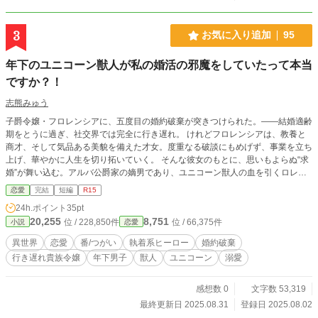
3
お気に入り追加
95
年下のユニコーン獣人が私の婚活の邪魔をしていたって本当
ですか？！
志熊みゅう
子爵令嬢・フロレンシアに、五度目の婚約破棄が突きつけられた。――結婚適齢
期をとうに過ぎ、社交界では完全に行き遅れ。 けれどフロレンシアは、教養と
商才、そして気品ある美貌を備えた才女。度重なる破談にもめげず、事業を立ち
上げ、華やかに人生を切り拓いていく。 そんな彼女のもとに、思いもよらぬ“求
婚”が舞い込む。アルバ公爵家の嫡男であり、ユニコーン獣人の血を引くロレン
シオ。幼なじみで今まで弟のようにかわいがってきた5歳年下の青年が結婚を申
恋愛
完結
短編
R15
し込んできたのだ。少年だった彼は、いつのまにか美しく成長し、知的で大人の
24h.ポイント
35pt
色気に満ち溢れた青年に変貌していた。 そんな彼は、フロレンシアの耳裏に“誓
20,255
8,751
位 / 228,850件
位 / 66,375件
小説
恋愛
印”を刻みつける。獣人にとってそれは、番（つがい）への執着と独占を示す魔
法の証――。 そして次第に明らかになる、過去の婚約破棄の裏に潜んでいた陰
異世界
恋愛
番/つがい
執着系ヒーロー
婚約破棄
謀。全てに絡むロレンシオの影。 ――私は、何を信じればいいの？！ 疑念と不
行き遅れ貴族令嬢
年下男子
獣人
ユニコーン
溺愛
安の渦の中で、フロレンシアは初めて“本物の愛”と向き合うことになる。 年上子
爵令嬢×年下ユニコーン獣人。 執着か、純愛か。 “婚約破棄”の裏に隠された真実
と、運命の恋が交差する“婚活”逆転劇が始まる！ ☆小説家になろうの注目度ラン
感想数 0
文字数 53,319
キング(完結済) 11 位獲得しました。(2025/9/2)
最終更新日 2025.08.31
登録日 2025.08.02