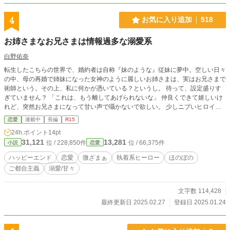
4
お気に入り追加
518
お姉さまなお兄さまは情報過多な溺愛系
白野佑奈
転生したこちらの世界で、婚約者は自称『妹のような』従妹に夢中。空しい日々
の中、母の再婚で姉妹になった女神のように麗しいお姉さまは、実はお兄さまで
術師という。その上、私に何かが憑いている？というし。 待って、設定盛りす
ぎていません？ 「これは、もう離してあげられないな」 仲良くできて嬉しいけ
れど、突然お兄さまになって甘い声で囁かないで欲しい。 少しニブいヒロイン
と訳ありヒーローの、のんびり日常話です。 （※別サイト様にも投稿させてい
恋愛
連載中
長編
R15
ただいています）
24h.ポイント
14pt
31,121
13,281
位 / 228,850件
位 / 66,375件
小説
恋愛
ハッピーエンド
恋愛
微ざまぁ
執着系ヒーロー
ほのぼの
ご都合主義
溺愛/甘々
文字数 114,428
最終更新日 2025.02.27
登録日 2025.01.24