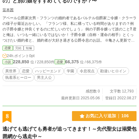
の」と別の娘をすすめてくるのですが？〜
笹本茜
アベール公爵家次男・フランツの婚約者であるバルテル伯爵家ご令嬢・クラーラ
の様子が最近おかしい。 「フランツ様、私に構っている時間がありますの？例
の子爵令嬢と仲良くするのに忙しいのでしょう」 例の子爵令嬢って誰のこと⁈ 君
と俺は、いつも一緒にいるではないか！ 子爵令嬢（自称・運命の相手）とくっ
つけたい婚約者と、 婚約者が大好き過ぎる公爵令息のお話。 ※亀さん更新で
す。ごめんなさいm(_ _)m ※5/6 本編10話で完結です。
恋愛
完結
短編
24h.ポイント
0pt
228,850
66,375
位 / 228,850件
位 / 66,375件
小説
恋愛
異世界
恋愛
ハッピーエンド
学園
令息視点
勘違いヒロイン
執着系ヒーロー
男主人公
感想数 0
文字数 12,793
最終更新日 2025.05.06
登録日 2022.08.27
8
お気に入り追加
106
逃げても逃げても勇者が追ってきます！～先代聖女は溺愛包
囲網から逃走中～