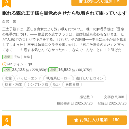
5
お気に入り追加
5
眠れる森の王子様を目覚めさせたら執着されて困っています
白沢 果
王太子殿下は、悪しき魔女により深い眠りについた。 唯一の解呪手段は「運命
の相手の口づけ」—— 修道女を志すクララは、結婚願望も恋心もないまま、た
だ“人助け”のつもりでキスをする。 けれど、その瞬間——本当に王子が目を覚ま
してしまった！ 王子は執拗にクララを追いかけ、「君こそ運命の人だ」と言っ
てきて……？ 恋する気なんてなかったのに、なんでこんなことに！？ 逃げたい
修道女志望×一途に迫る目覚めの王子、 ――すれ違いすぎな“運命”のラブファン
恋愛
完結
短編
タジー短編！ ※この短編が気に入っていただけたら、長編化を検討中です。
24h.ポイント
7pt
38,133
16,582
位 / 228,850件
位 / 66,375件
小説
恋愛
恋愛
ハッピーエンド
執着系ヒーロー
逃げたいヒロイン
執着・溺愛
シンデレラ風
呪い
異世界風
感想数 0
文字数 5,308
最終更新日 2025.07.26
登録日 2025.07.26
6
お気に入り追加
150