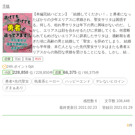
千咲
【本編完結ハピエン】 「結婚してください！」と勇者になっ
たばかりの少年エリアスに求婚され、聖女サリタは困惑す
る。何しろ、枯れ専サリタは年下の男に興味がないのだ。 し
かし、エリアスは顔を合わせるたびに求婚してくる。何度断
られてもめげないエリアスに辟易したサリタは、適齢期を過
ぎた頃に高齢の男と結婚して「聖女」を辞めてしまう。 結婚
から半年後、未亡人となった先代聖女サリタはまたも勇者エ
リアスからの熱烈な求婚を受けることになる。しかし、結婚
式の夜のエリアスのとある「やらかし」により、サリタは絶
恋愛
完結
長編
R15
対に彼とは結婚しないと決めていた。 「結婚して！」と追い
24h.ポイント
0pt
かける勇者エリアスと、「お断りします！」と国中を逃げ回
228,850
66,375
位 / 228,850件
位 / 66,375件
小説
恋愛
りながら再婚相手を探す先代聖女サリタ。 追いかけっこをし
ながら、いつしかサリタもエリアスに絆され――たりはしな
勇者×先代聖女
執着系ヒーロー
ハッピーエンド
デレないヒロイン
い。普通に逃げる。めっちゃ逃げる。とにかく逃げる。聖女
ざまぁあり
を巡る陰謀に巻き込まれながら、サリタは死ぬ気で逃げる。
執着系ストーカー勇者（ヤンデレ風味）の溺愛包囲網と、逃
げ足の速い先代聖女の逃走劇（ミステリ仕立て）。 男色家が
感想数 6
文字数 108,446
出ます。かわいそうな死に方をする人がいます。犯罪者が多
最終更新日 2021.02.23
登録日 2021.01.29
めです。ざまぁ（因果応報）もあります。詳細な描写はあり
ませんが、苦手なものがある方はお気をつけください。
8
件