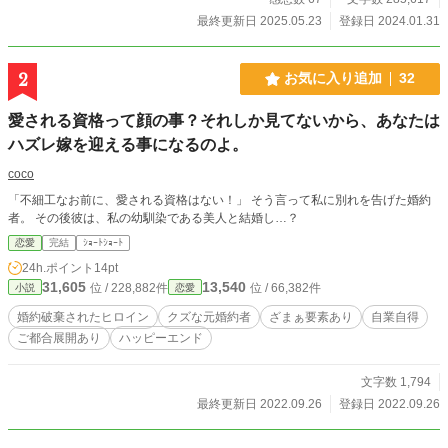
最終更新日 2025.05.23
登録日 2024.01.31
2
お気に入り追加
32
愛される資格って顔の事？それしか見てないから、あなたは
ハズレ嫁を迎える事になるのよ。
coco
「不細工なお前に、愛される資格はない！」 そう言って私に別れを告げた婚約
者。 その後彼は、私の幼馴染である美人と結婚し…？
恋愛
完結
ｼｮｰﾄｼｮｰﾄ
24h.ポイント
14pt
31,605
13,540
位 / 228,882件
位 / 66,382件
小説
恋愛
婚約破棄されたヒロイン
クズな元婚約者
ざまぁ要素あり
自業自得
ご都合展開あり
ハッピーエンド
文字数 1,794
最終更新日 2022.09.26
登録日 2022.09.26