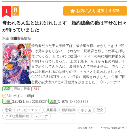
1
お気に入り追加
4,379
奪われる人生とはお別れします 婚約破棄の後は幸せな日々
が待っていました
水空 葵
書籍情報
婚約者だった王太子殿下は、最近聖女様にかかりっきりで私
には見向きもしない。 それなのに妃教育と称して仕事を押し
付けてくる。 しまいには建国パーティーの時に婚約解消を突
き付けられてしまった。 王太子殿下、それから私の両親。今
まで尽くしてきたのに、裏切るなんて許せません。 でも、こ
れ以上奪われるのは嫌なので、さっさとお別れしましょう。
◇2024/2/5 HOTランキング1位に掲載されました。 ◇第17回
恋愛小説大賞で6位＆奨励賞を頂きました。 ◇レジーナブッ
クスより書籍発売中です！ 本当にありがとうございます！
恋愛
完結
長編
R15
24h.ポイント
85pt
12,421
5,678
位 / 228,882件
位 / 66,382件
小説
恋愛
恋愛
ハッピーエンド
異世界
婚約破棄
ざまぁ
聖女
クズな元婚約者
レジーナ
感想数 67
文字数 285,617