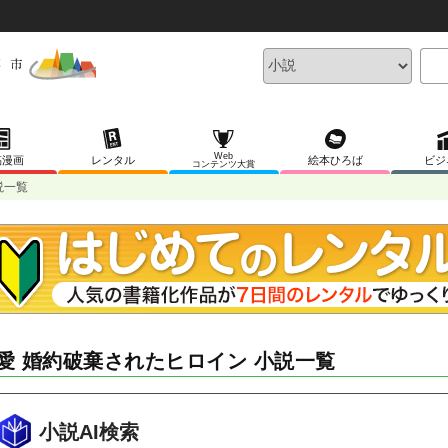
Web
稿漫画
レンタル
絵本ひろば
ビジ
コンテンツ大賞
説一覧
愛 婚約破棄されたヒロイン 小説一覧
小説AI検索