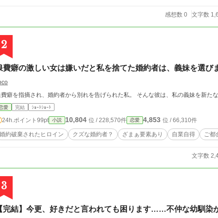
感想数 0
文字数 1,
2
浪費癖の激しい女は嫌いだと私を捨てた婚約者は、義妹を選び
oco
浪費癖を指摘され、婚約者から別れを告げられた私。 そんな彼は、私の義妹を新た
恋愛
完結
ｼｮｰﾄｼｮｰﾄ
10,804
4,853
24h.ポイント
99pt
位 / 228,570件
位 / 66,310件
小説
恋愛
婚約破棄されたヒロイン
クズな婚約者？
ざまぁ要素あり
自業自得
ご都
文字数 2,
3
【完結】今更、好きだと言われても困ります……不仲な幼馴染