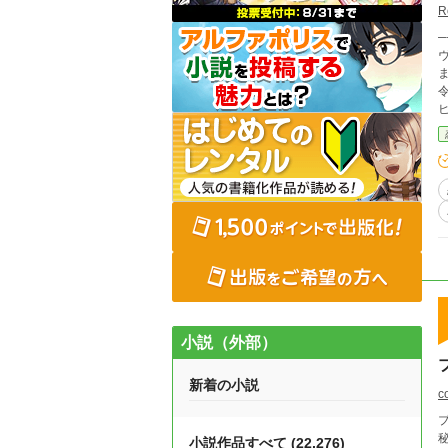
R
──
ま結婚する
令息ヒュー
小説（外部）
新着の小説
c
小説作品すべて (22,276)