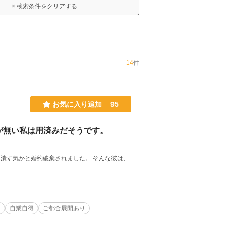
× 検索条件をクリアする
14
件
お気に入り追加
95
が無い私は用済みだそうです。
潰す気かと婚約破棄されました。 そんな彼は、
り
自業自得
ご都合展開あり