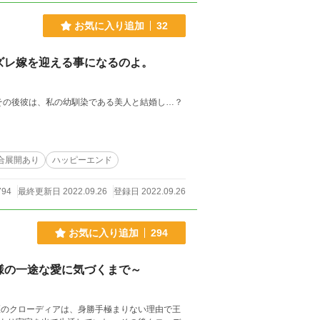
お気に入り追加
32
ズレ嫁を迎える事になるのよ。
その後彼は、私の幼馴染である美人と結婚し…？
合展開あり
ハッピーエンド
794
最終更新日 2022.09.26
登録日 2022.09.26
お気に入り追加
294
様の一途な愛に気づくまで～
医のクローディアは、身勝手極まりない理由で王