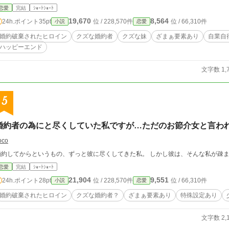
恋愛
完結
ｼｮｰﾄｼｮｰﾄ
19,670
8,564
24h.ポイント
35pt
位 / 228,570件
位 / 66,310件
小説
恋愛
婚約破棄されたヒロイン
クズな婚約者
クズな妹
ざまぁ要素あり
自業自
ハッピーエンド
文字数 1,
5
婚約者の為にと尽くしていた私ですが…ただのお節介女と言わ
oco
婚約してからというもの、ずっと彼に尽くしてきた私。 しかし彼は、そんな私が疎
恋愛
完結
ｼｮｰﾄｼｮｰﾄ
21,904
9,551
24h.ポイント
28pt
位 / 228,570件
位 / 66,310件
小説
恋愛
婚約破棄されたヒロイン
クズな婚約者？
ざまぁ要素あり
特殊設定あり
文字数 2,