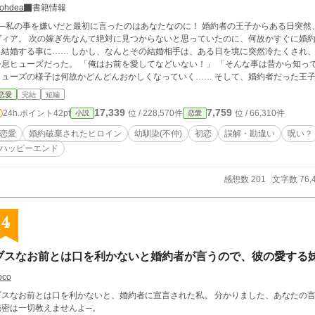
ohdea
書籍情報
私の事を嫌いだと最初に言ったのはあなたなのに！ 婚約者の王子からある日突然、婚約破棄をされてしまった、 侯爵令嬢のオリ
ヴィア。 次の嫁ぎ先なんて絶対に見つからないと思っていたのに、何故かすぐに婚約
事に…… しかし、なんとその結婚相手は、ある日を境に突然冷たくされ、そのまま疎遠になっていた不仲な幼馴染の侯爵
ズだった。 「俺はお前を愛してなどいない！」 「そんな事は昔から知っているわ！」 しかし、初夜でそう宣言したはずの
ヒューズの様子は何故かどんどんおかしくなっていく…… そして、婚約者だった王
恋愛
完結
短編
17,339
7,759
24h.ポイント
42pt
位 / 228,570件
位 / 66,310件
小説
恋愛
恋愛
婚約破棄されたヒロイン
幼馴染(不仲)
初恋
誤解・勘違い
呪い？
ハッピーエンド
感想数 201
文字数 76,
4
ブスなお前とは口を利かないと婚約者が言うので、彼の愛する
oco
ブスなお前とは口を利かないと、婚約者に宣言された私。 分かりました、あなたの言
秘密は一切教えませんよ─。