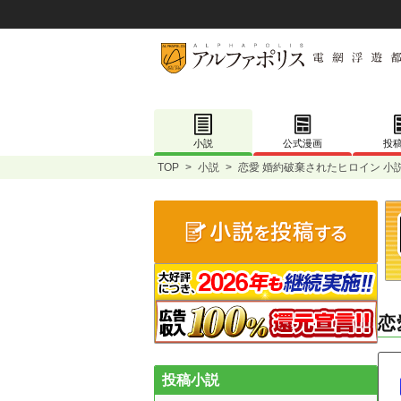
小説
公式漫画
投
TOP
>
小説
>
恋愛 婚約破棄されたヒロイン 小
恋
投稿小説