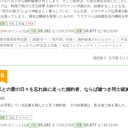
弟アルベルトから婚約破棄されてしまう。そして彼女は、とある禁忌を犯したことに
ィアは、戦地で助けた王立陸軍 大尉のラズヴァンに求婚され、結婚することとなる
は‘‘双方の努力’’により仲睦まじく暮らしていた。 そんな折、クローディアは馬車
我を負ってしまう。 彼女は離縁を覚悟したものの、ラズヴァンは結婚生活の継続を
を信じきれないクローディアは、ラズヴァンに対してあるとんでもない要求をしたのだ
恋愛
完結
長編
R18
と言われて婚約破棄されたヒロインが、紆余曲折あって幸せになる話です。 +♡→R1
25,181
10,877
24h.ポイント
21pt
位 / 228,570件
位 / 66,310件
小説
恋愛
西洋風異世界恋愛
溺愛/甘々
両片思い夫婦
婚約破棄されたヒロイン
不器
美容整形
ルッキズム/外見至上主義
外見コンプレックス
ハッピーエンド
感想数 0
文字数 111,
8
私との愛の日々を忘れ妹に走った婚約者、ならば嘘つき同士破
oco
私が浮気している証拠を掴んだと言う婚約者。 その結果彼は、私を捨て妹を選んだ。
ね…。
恋愛
完結
ｼｮｰﾄｼｮｰﾄ
25,181
10,877
24h.ポイント
21pt
位 / 228,570件
位 / 66,310件
小説
恋愛