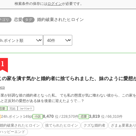
検索条件の保存には
ログイン
が必要です。
恋愛
婚約破棄されたヒロイン
テゴリ
タグ
1
この家を潰す気かと婚約者に捨てられました、妹のように愛想
oco
事業が好調な彼の婚約者となった私。 でも私の態度が気に喰わない彼から、この家を
私と正反対の愛想がある妹を後釜に迎えたようで…？
恋愛
完結
ｼｮｰﾄｼｮｰﾄ
8,470
3,819
24h.ポイント
149pt
位 / 228,570件
位 / 66,310件
小説
恋愛
婚約破棄されたヒロイン
捨てられたヒロイン
クズな婚約者
ざまぁ要素あ
ハッピーエンド