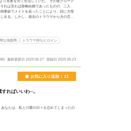
より実家を出て生活していた。 その後クローデ
。それは言わば政略結婚であったものの、二人
の転倒事故でメイドを庇ったことにより、顔に大怪
申し出る。しかし、過去のトラウマから夫の言葉
が……？ +「お前を愛することはない(意訳)」
8
用な強面男
トラウマ持ちヒロイン
380
最終更新日 2025.06.27
登録日 2025.06.23
お気に入り追加
21
滅すればいいわ─。
 あなたは、私との愛の日々を忘れてしまったの