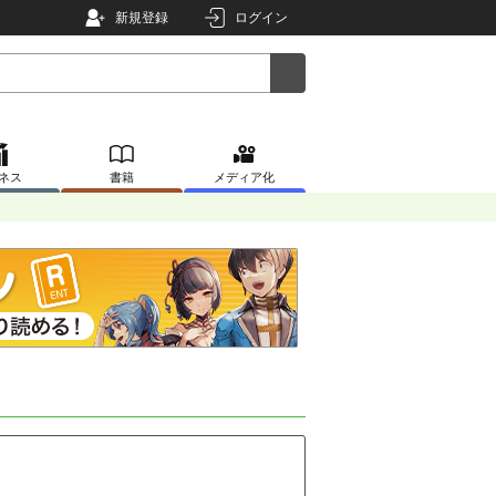
新規登録
ログイン
ネス
書籍
メディア化