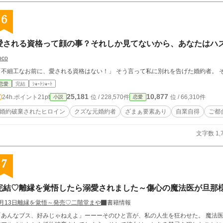
6
愛される資格って顔の事？それしか見てないから、あなたはハ
oco
「不細工なお前に、愛される資格はない！」 そう言って私に別れを告げた婚約者。 
恋愛
完結
ｼｮｰﾄｼｮｰﾄ
25,181
10,877
24h.ポイント
21pt
位 / 228,570件
位 / 66,310件
小説
恋愛
婚約破棄されたヒロイン
クズな元婚約者
ざまぁ要素あり
自業自得
ご都
文字数 1,
7
完結♡離縁を覚悟したら溺愛されました～傷心の魔法医が旦那
4月13日離縁を覚悟～発売♡二階堂まや
書籍情報
「あんなブス、好みじゃねえよ」ーーーそのひと言が、私の人生を狂わせた。 魔法