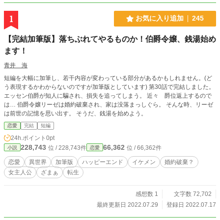
1
お気に入り追加
245
【完結加筆版】落ちぶれてやるものか！伯爵令嬢、銭湯始め
ます！
青井 海
短編を大幅に加筆し、若干内容が変わっている部分があるかもしれません。(ど
う表現するかわからないのですが加筆版としています) 第30話で完結しました。
エッセン伯爵が知人に騙され、損失を追ってしまう。 近々 爵位返上するので
は… 伯爵令嬢リーゼは婚約破棄され、家は没落まっしぐら。 そんな時、リーゼ
は前世の記憶を思い出す。 そうだ、銭湯を始めよう。
恋愛
完結
短編
24h.ポイント
0pt
228,743
66,362
位 / 228,743件
位 / 66,362件
小説
恋愛
恋愛
異世界
加筆版
ハッピーエンド
イケメン
婚約破棄？
女主人公
ざまぁ
転生
感想数 1
文字数 72,702
最終更新日 2022.07.29
登録日 2022.07.17