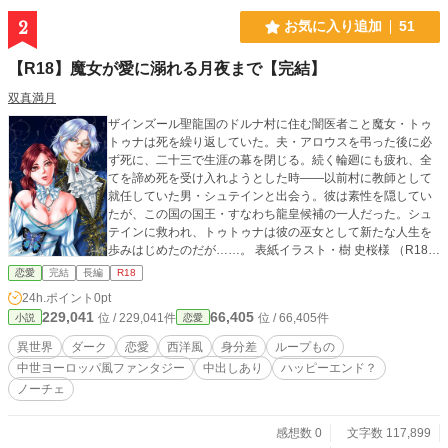
2
お気に入り追加
51
【R18】魔女が愛に溺れる月夜まで【完結】
双真満月
ザインズール聖龍国のドルナ村に住む闇医者こと魔女・トゥ
トゥナは死を繰り返していた。夫・アロウスを弔った後に必
ず死に、二十三で生涯の幕を閉じる。続く輪廻にも疲れ、全
てを諦め死を受け入れようとした時――以前村に教師として
就任していた男・シュテインと出会う。彼は素性を隠してい
たが、この国の国王・すなわち龍皇候補の一人だった。シュ
テインに救われ、トゥトゥナは彼の巫女として新たな人生を
歩みはじめたのだが……。 表紙イラスト・樹 史桜様 （R18シ
ーンには※印付き） （残酷描写はそこまで酷くありません）
恋愛
完結
長編
R18
（毎日一話・夜20時過ぎに更新 2022/09/28完結しました）
24h.ポイント
0pt
（ムーンライトノベルズでも掲載中）
229,041
66,405
位 / 229,041件
位 / 66,405件
小説
恋愛
異世界
ダーク
恋愛
西洋風
身分差
ループもの
中世ヨーロッパ風ファンタジー
中出しあり
ハッピーエンド？
ノーチェ
感想数 0
文字数 117,899