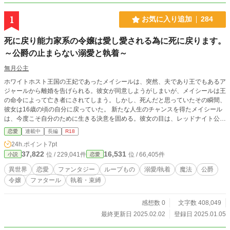
1
お気に入り追加
284
死に戻り能力家系の令嬢は愛し愛される為に死に戻ります。
～公爵の止まらない溺愛と執着～
無月公主
ホワイトホスト王国の王妃であったメイシールは、突然、夫であり王でもあるア
ジャールから離婚を告げられる。彼女が同意しようがしまいが、メイシールは王
の命令によって亡き者にされてしまう。しかし、死んだと思っていたその瞬間、
彼女は16歳の頃の自分に戻っていた。 新たな人生のチャンスを得たメイシール
は、今度こそ自分のために生きる決意を固める。彼女の目は、レッドナイト公爵
家の次期当主であるユリドレに向けられる。冷たく人を寄せ付けないどす黒いオ
恋愛
連載中
長編
R18
ーラを纏ったユリドレとの結婚を取り付けるため、メイシールは驚くべき作戦に
24h.ポイント
7pt
出る。 彼女は自らの運命を切り開き、再び幸せを手に入れることができるのだ
37,822
16,531
位 / 229,041件
位 / 66,405件
小説
恋愛
ろうか？
異世界
恋愛
ファンタジー
ループもの
溺愛/執着
魔法
公爵
令嬢
ファタール
執着・束縛
感想数 0
文字数 408,049
最終更新日 2025.02.02
登録日 2025.01.05