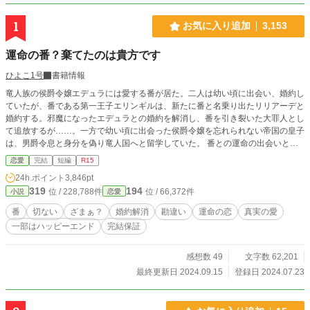
1
お気に入り追加
3,153
運命の番？棄てたのは貴方です
ひよこ1号
書籍情報
竜人族の侯爵令嬢エデュラには愛する番が居た。二人は幼い頃に出会い、婚約し
ていたが、番である第一王子エリンギルは、新たに番と名乗り出たリリアーデと
婚約する。邪魔になったエデュラとの婚約を解消し、番を引き裂いた大罪人とし
て追放するが……。一方で幼い頃に出会った侯爵令嬢を忘れられない帝国の皇子
は、男爵令息と身分を偽り竜人国へと留学していた。 番との運命の出会いと別
離の物語。番でない人々の貫く愛。 ※自己設定満載ですので気を付けてくださ
恋愛
完結
短編
R15
い。 ※性描写はないですが、一線を越える個所もあります ※多少の残酷表現あ
24h.ポイント
3,846pt
ります。 以上２点からセルフレイティング
319
194
位 / 228,788件
位 / 66,372件
小説
恋愛
番
切ない
ざまぁ？
婚約解消
勘違い
運命の恋
真実の愛
一部はハッピーエンド
完結保証
感想数 49
文字数 62,201
最終更新日 2024.09.15
登録日 2024.07.23