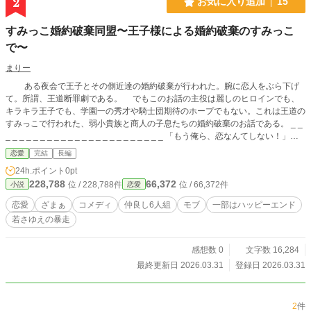
2
お気に入り追加
15
すみっこ婚約破棄同盟〜王子様による婚約破棄のすみっこ
で〜
まりー
ある夜会で王子とその側近達の婚約破棄が行われた。腕に恋人をぶら下げ
て。所謂、王道断罪劇である。 でもこのお話の主役は麗しのヒロインでも、
キラキラ王子でも、学園一の秀才や騎士団期待のホープでもない。これは王道の
すみっこで行われた、弱小貴族と商人の子息たちの婚約破棄のお話である。 _ _
_ _ _ _ _ _ _ _ _ _ _ _ _ _ _ _ _ _ _ _ _ _ _ 「もう俺ら、恋なんてしない！」と
言う小学生の息子の話を参考に書きました。登場人物の男子たちの頭は小学生レ
恋愛
完結
長編
ベルだと思って読んでください。
24h.ポイント
0pt
228,788
66,372
位 / 228,788件
位 / 66,372件
小説
恋愛
恋愛
ざまぁ
コメディ
仲良し6人組
モブ
一部はハッピーエンド
若さゆえの暴走
感想数 0
文字数 16,284
最終更新日 2026.03.31
登録日 2026.03.31
2
件