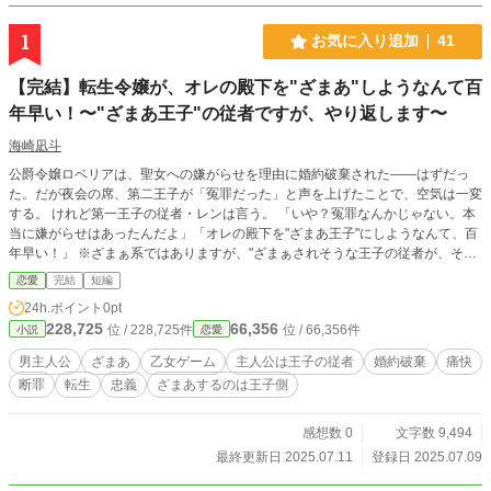
1
お気に入り追加
41
【完結】転生令嬢が、オレの殿下を"ざまあ"しようなんて百
年早い！〜"ざまあ王子"の従者ですが、やり返します〜
海崎凪斗
公爵令嬢ロベリアは、聖女への嫌がらせを理由に婚約破棄された――はずだっ
た。だが夜会の席、第二王子が「冤罪だった」と声を上げたことで、空気は一変
する。 けれど第一王子の従者・レンは言う。 「いや？冤罪なんかじゃない。本
当に嫌がらせはあったんだよ」「オレの殿下を"ざまあ王子"にしようなんて、百
年早い！」 ※ざまぁ系ではありますが、"ざまぁされそうな王子の従者が、それ
を阻止して悪役令嬢気取りの転生者をざまぁし返す話"です。主従モノに近いの
恋愛
完結
短編
で、ご注意ください。 プロローグ＋前後編で完結。
24h.ポイント
0pt
228,725
66,356
位 / 228,725件
位 / 66,356件
小説
恋愛
男主人公
ざまあ
乙女ゲーム
主人公は王子の従者
婚約破棄
痛快
断罪
転生
忠義
ざまあするのは王子側
感想数 0
文字数 9,494
最終更新日 2025.07.11
登録日 2025.07.09