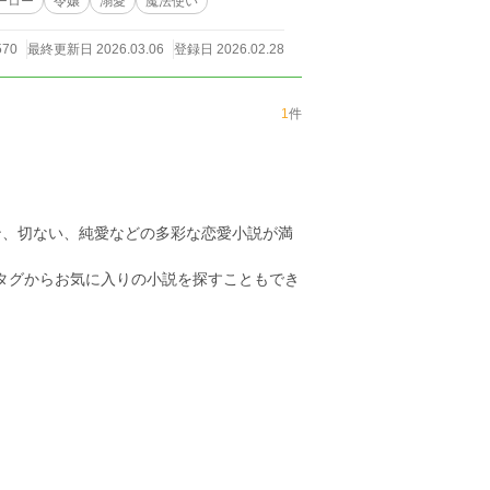
ーロー
令嬢
溺愛
魔法使い
570
最終更新日 2026.03.06
登録日 2026.02.28
1
件
ン、切ない、純愛などの多彩な恋愛小説が満
のタグからお気に入りの小説を探すこともでき