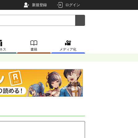
新規登録
ログイン
ネス
書籍
メディア化