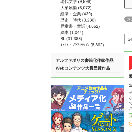
現代文学 (9,598)
大衆娯楽 (6,072)
経済・企業 (439)
カ
歴史・時代 (3,230)
児童書・童話 (4,652)
絵本 (1,044)
BL (31,383)
ｴｯｾｲ・ﾉﾝﾌｨｸｼｮﾝ (8,862)
アルファポリス書籍化作家作品
Webコンテンツ大賞受賞作品
朱
子
で、