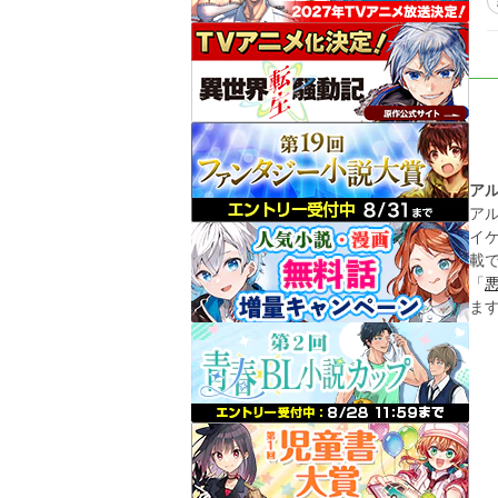
ア
ア
イ
載
「
ま