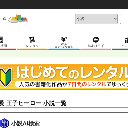
Web
稿漫画
レンタル
絵本ひろば
ビジ
コンテンツ大賞
愛 王子ヒーロー 小説一覧
小説AI検索