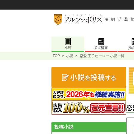
小説
公式漫画
投
TOP
>
小説
>
恋愛 王子ヒーロー 小説一覧
恋
投稿小説