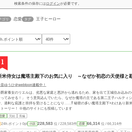
検索条件の保存には
ログイン
が必要です。
恋愛
王子ヒーロー
テゴリ
タグ
1
新米侍女は魔塔主殿下のお気に入り ～なぜか初恋の天使様と
音ゆうひ＠webtoon連載中！
爵家養女のリエルは、劣悪な家庭と悪評から逃れるため、家を出て王城住み込みの侍女になった。 「新しい
なってみせる！」 そう意気込んでいたら、なぜか魔塔の主である第二王子ハルティ
過剰な庇護と崇拝を受けることになり……⁉︎ 秘密の多い魔塔主殿下×わけあり新米侍女のお仕事から始まる溺愛＆救国シンデレラ
ストーリー！ ※他のサイトにも投稿しています
恋愛
完結
長編
228,583
66,314
24h.ポイント
0pt
位 / 228,583件
位 / 66,314件
小説
恋愛