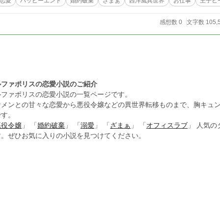
恋愛
ハッピーエンド
婚約破棄
ざまぁ
西洋風異世界
お仕事
王子ヒ
感想数 0
文字数 105,
ルファポリスの恋愛小説のご紹介
ルファポリスの恋愛小説の一覧ページです。
ケメンとの甘々な恋愛から悪役令嬢などの異世界転移ものまで、胸キュ
です。
悪役令嬢
」 「
婚約破棄
」 「
溺愛
」 「
ざまぁ
」 「
オフィスラブ
」 人気
す。ぜひお気に入りの小説を見つけてください。