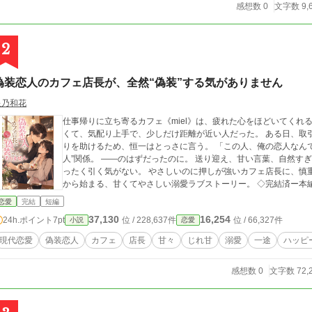
感想数 0
文字数 9,
2
偽装恋人のカフェ店長が、全然“偽装”する気がありません
星乃和花
仕事帰りに立ち寄るカフェ《miel》は、疲れた心をほどいてくれ
くて、気配り上手で、少しだけ距離が近い人だった。 ある日、取引先の男性からしつこく迫られて困っていたひよ
りを助けるため、恒一はとっさに言う。 「この人、俺の恋人なんで」 そこから始まったのは、期間限定の“
人”関係。 ――のはずだったのに。 送り迎え、甘い言葉、自然すぎる気遣い。 しかも彼は、ふわっと笑いながらま
ったく引く気がない。 やさしいのに押しが強いカフェ店長に、慎重なひよりは少しずつ絆されていって……。 偽装
から始まる、甘くてやさしい溺愛ラブス
恋愛
完結
短編
37,130
16,254
24h.ポイント
7pt
位 / 228,637件
位 / 66,327件
小説
恋愛
現代恋愛
偽装恋人
カフェ
店長
甘々
じれ甘
溺愛
一途
ハッピ
感想数 0
文字数 72,