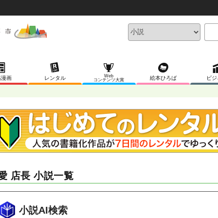
Web
稿漫画
レンタル
絵本ひろば
ビジ
コンテンツ大賞
愛 店長 小説一覧
小説AI検索