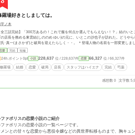
3
修羅場好きとしましては。
由宇ノ木
【全三話完結】「300万あるの！これで服を何点か選んでもらえない！？」結のい
プの店長を務める東雲結(しののめ ゆい)の元に、いとこの沙也子が訪れた。どうや
彼氏･真一(まさかず)と破局を迎えたらしく・・。 ＊登場人物の名前を一部変更しました(20
恋愛
完結
短編
228,637
66,327
24h.ポイント
0pt
位 / 228,637件
位 / 66,327件
小説
恋愛
修羅場
結婚
恋愛
破局
店長
スタッフはハイエナ
完結
芍薬
感想数 0
文字数 5,
ルファポリスの恋愛小説のご紹介
ルファポリスの恋愛小説の一覧ページです。
ケメンとの甘々な恋愛から悪役令嬢などの異世界転移ものまで、胸キュ