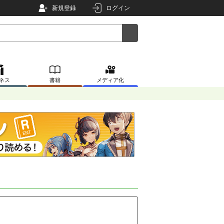
新規登録
ログイン
ネス
書籍
メディア化