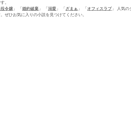
です。
悪役令嬢
」 「
婚約破棄
」 「
溺愛
」 「
ざまぁ
」 「
オフィスラブ
」 人気
す。ぜひお気に入りの小説を見つけてください。