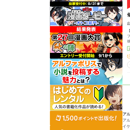
ア
ア
イ