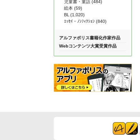
児童書・童話 (484)
絵本 (59)
BL (1,020)
ｴｯｾｲ・ﾉﾝﾌｨｸｼｮﾝ (840)
アルファポリス書籍化作家作品
Webコンテンツ大賞受賞作品