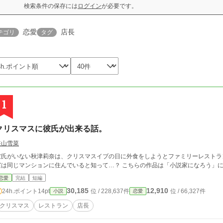
検索条件の保存には
ログイン
が必要です。
恋愛
店長
テゴリ
タグ
1
クリスマスに彼氏が出来る話。
狭山雪菜
彼氏がいない秋津莉奈は、クリスマスイブの日に外食をしようとファミリーレストラ
実は同じマンションに住んでいると知って…？ こちらの作品は「
恋愛
完結
短編
30,185
12,910
24h.ポイント
14pt
位 / 228,637件
位 / 66,327件
小説
恋愛
クリスマス
レストラン
店長