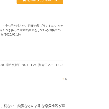
とこ・沙也子が叫んだ。洋服の某ブランドのショッ
ら長くつきあって結婚の約束をしている同棲中の
25/02/19)
930
最終更新日 2021.11.24
登録日 2021.11.23
3
件
ン、切ない、純愛などの多彩な恋愛小説が満