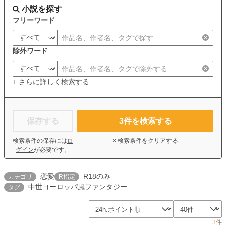
小説を探す
フリーワード
除外ワード
+ さらに詳しく検索する
保存する
3
件を検索する
検索条件の保存には
ロ
× 検索条件をクリアする
グイン
が必要です。
恋愛
R18のみ
カテゴリ
R指定
中世ヨーロッパ風ファンタジー
タグ
3
件