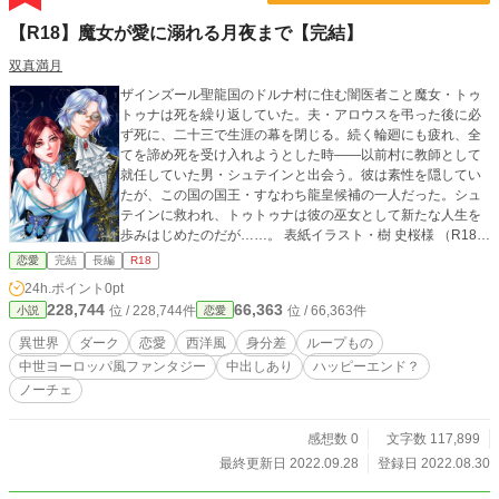
【R18】魔女が愛に溺れる月夜まで【完結】
双真満月
ザインズール聖龍国のドルナ村に住む闇医者こと魔女・トゥ
トゥナは死を繰り返していた。夫・アロウスを弔った後に必
ず死に、二十三で生涯の幕を閉じる。続く輪廻にも疲れ、全
てを諦め死を受け入れようとした時――以前村に教師として
就任していた男・シュテインと出会う。彼は素性を隠してい
たが、この国の国王・すなわち龍皇候補の一人だった。シュ
テインに救われ、トゥトゥナは彼の巫女として新たな人生を
歩みはじめたのだが……。 表紙イラスト・樹 史桜様 （R18シ
ーンには※印付き） （残酷描写はそこまで酷くありません）
恋愛
完結
長編
R18
（毎日一話・夜20時過ぎに更新 2022/09/28完結しました）
24h.ポイント
0pt
（ムーンライトノベルズでも掲載中）
228,744
66,363
位 / 228,744件
位 / 66,363件
小説
恋愛
異世界
ダーク
恋愛
西洋風
身分差
ループもの
中世ヨーロッパ風ファンタジー
中出しあり
ハッピーエンド？
ノーチェ
感想数 0
文字数 117,899
最終更新日 2022.09.28
登録日 2022.08.30