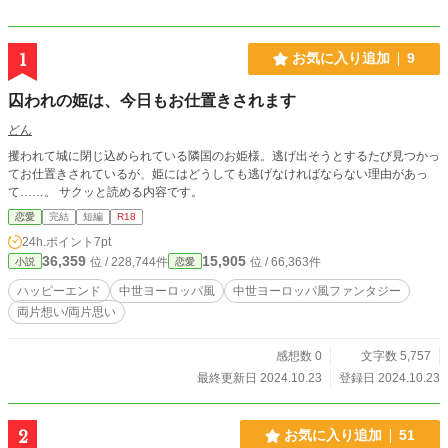
1
お気に入り追加
9
囚われの姫は、今日もお仕置きされます
どん
攫われて城に閉じ込められている隣国のお姫様。逃げ出そうとするたび見つかっ
てお仕置きされているが、姫にはどうしても逃げなければならない理由があっ
て……。 サクッと読める内容です。
恋愛
完結
短編
R18
24h.ポイント
7pt
36,359
15,905
位 / 228,744件
位 / 66,363件
小説
恋愛
ハッピーエンド
中世ヨーロッパ風
中世ヨーロッパ風ファンタジー
両片想い/両片思い
感想数 0
文字数 5,757
最終更新日 2024.10.23
登録日 2024.10.23
2
お気に入り追加
51