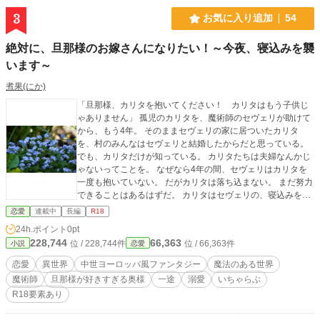
3
お気に入り追加
54
絶対に、旦那様のお嫁さんになりたい！～今夜、寝込みを襲
います～
煮果(にか)
「旦那様、カリタを抱いてください！ カリタはもう子供じ
ゃありません」 孤児のカリタを、魔術師のセヴェリが助けて
から、もう4年。 そのままセヴェリの家に居ついたカリタ
を、村のみんなはセヴェリと結婚したからだと思っている。
でも、カリタだけが知っている。 カリタたちは夫婦なんかじ
ゃないってことを。 なぜなら4年の間、セヴェリはカリタを
一度も抱いていない。 だがカリタは落ち込まない。 まだ努力
できることはあるはずだ。 カリタはセヴェリの、寝込みを襲
うことにした。 ※「小説家になろう」様
恋愛
連載中
長編
R18
でも連載してます。 R18シーンがある話には★をつけていま
24h.ポイント
0pt
す。 ※6/1タイトル変更しました。 旧題『世界一大好きな人
228,744
66,363
位 / 228,744件
位 / 66,363件
小説
恋愛
のお嫁さんになりました～命の恩人の魔術師に一目惚れ～』
恋愛
異世界
中世ヨーロッパ風ファンタジー
魔法のある世界
魔術師
旦那様が好きすぎる奥様
一途
溺愛
いちゃらぶ
R18要素あり