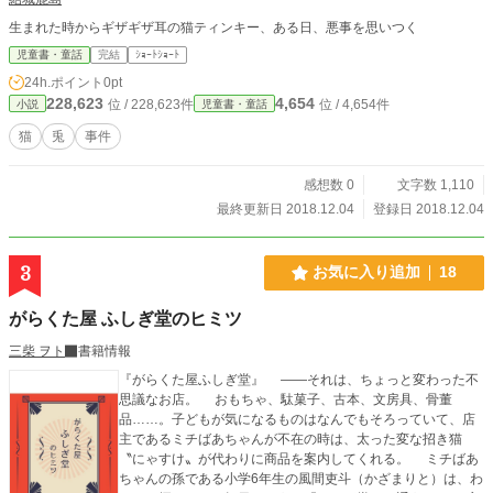
生まれた時からギザギザ耳の猫ティンキー、ある日、悪事を思いつく
児童書・童話
完結
ｼｮｰﾄｼｮｰﾄ
24h.ポイント
0pt
228,623
4,654
位 / 228,623件
位 / 4,654件
小説
児童書・童話
猫
兎
事件
感想数 0
文字数 1,110
最終更新日 2018.12.04
登録日 2018.12.04
3
お気に入り追加
18
がらくた屋 ふしぎ堂のヒミツ
三柴 ヲト
書籍情報
『がらくた屋ふしぎ堂』 ――それは、ちょっと変わった不
思議なお店。 おもちゃ、駄菓子、古本、文房具、骨董
品……。子どもが気になるものはなんでもそろっていて、店
主であるミチばあちゃんが不在の時は、太った変な招き猫
〝にゃすけ〟が代わりに商品を案内してくれる。 ミチばあ
ちゃんの孫である小学6年生の風間吏斗（かざまりと）は、わ