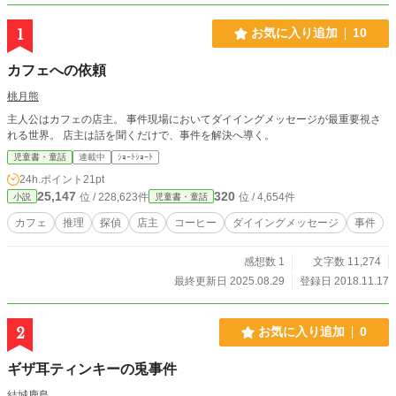
1
お気に入り追加
10
カフェへの依頼
桃月熊
主人公はカフェの店主。 事件現場においてダイイングメッセージが最重要視さ
れる世界。 店主は話を聞くだけで、事件を解決へ導く。
児童書・童話
連載中
ｼｮｰﾄｼｮｰﾄ
24h.ポイント
21pt
25,147
320
位 / 228,623件
位 / 4,654件
小説
児童書・童話
カフェ
推理
探偵
店主
コーヒー
ダイイングメッセージ
事件
感想数 1
文字数 11,274
最終更新日 2025.08.29
登録日 2018.11.17
2
お気に入り追加
0
ギザ耳ティンキーの兎事件
結城鹿島