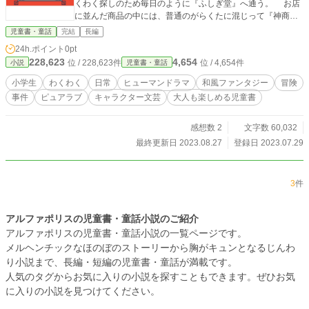
くわく探しのため毎日のように『ふしぎ堂』へ通う。 お店
に並んだ商品の中には、普通のがらくたに混じって『神商品
（アイテム）』と呼ばれるレアなお宝もたくさん隠されてい
児童書・童話
完結
長編
て、悪戯好きのリトはクラスメイトの男友達・ルカを巻き込
24h.ポイント
0pt
んで、神商品を使ってはおかしな事件を起こしたり、逆にみ
228,623
4,654
位 / 228,623件
位 / 4,654件
小説
児童書・童話
んなの困りごとを解決したり、毎日を刺激的に楽しく過ご
す。 そんなある日のこと、リトとルカのクラスメイトであ
小学生
わくわく
日常
ヒューマンドラマ
和風ファンタジー
冒険
るお金持ちのお嬢様アンが行方不明になるという騒ぎが起こ
事件
ピュアラブ
キャラクター文芸
大人も楽しめる児童書
る。 彼女の足取りを追うリトは、やがてふしぎ堂の裏庭に
ある『蔵』に隠された〝ヒミツの扉〟に辿り着くのだが、扉
の向こう側には『異世界』や過去未来の『時空を超えた世
感想数 2
文字数 60,032
界』が広がっていて――⁉︎ いたずら好きのリト、心優しい
最終更新日 2023.08.27
登録日 2023.07.29
少年ルカ、いじっぱりなお嬢様アンの三人組が織りなす、事
件、ふしぎ、夢、冒険、恋、わくわく、どきどきが全部詰ま
った、少年少女向けの現代和風ファンタジー。
3
件
アルファポリスの児童書・童話小説のご紹介
アルファポリスの児童書・童話小説の一覧ページです。
メルヘンチックなほのぼのストーリーから胸がキュンとなるじんわ
り小説まで、長編・短編の児童書・童話が満載です。
人気のタグからお気に入りの小説を探すこともできます。ぜひお気
に入りの小説を見つけてください。