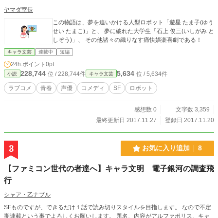
ヤマダ室長
この物語は、夢を追いかける人型ロボット「遊星 たま子(ゆう
せい たまこ)」と、 夢に破れた大学生「石上 俊三(いしがみ と
しぞう)」、 その他諸々の織りなす痛快娯楽喜劇である！
キャラ文芸
連載中
短編
24h.ポイント
0pt
228,744
5,634
位 / 228,744件
位 / 5,634件
小説
キャラ文芸
ラブコメ
青春
声優
コメディ
SF
ロボット
感想数 0
文字数 3,359
最終更新日 2017.11.27
登録日 2017.11.20
3
お気に入り追加
8
【ファミコン世代の者達へ】キャラ文明 電子銀河の調査飛
行
シャア・乙ナブル
SFものですが、できるだけ１話で読み切りスタイルを目指します。 なので不定
期連載という事でよろしくお願いします。 題名、内容がアルファポリス、キャ