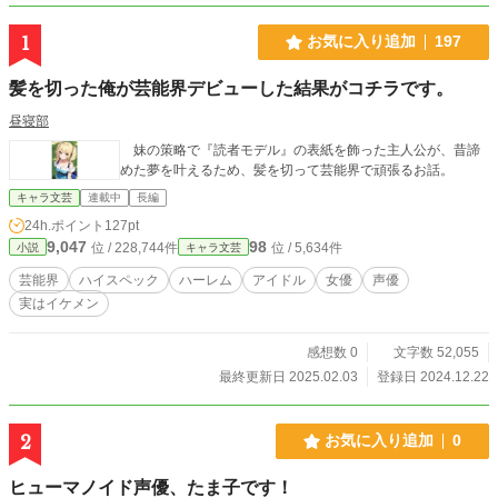
1
お気に入り追加
197
髪を切った俺が芸能界デビューした結果がコチラです。
昼寝部
妹の策略で『読者モデル』の表紙を飾った主人公が、昔諦
めた夢を叶えるため、髪を切って芸能界で頑張るお話。
キャラ文芸
連載中
長編
24h.ポイント
127pt
9,047
98
位 / 228,744件
位 / 5,634件
小説
キャラ文芸
芸能界
ハイスペック
ハーレム
アイドル
女優
声優
実はイケメン
感想数 0
文字数 52,055
最終更新日 2025.02.03
登録日 2024.12.22
2
お気に入り追加
0
ヒューマノイド声優、たま子です！