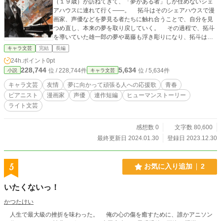
（１９歳）が訪ねてきて、「夢がある者」しか住めないシェ
アハウスに連れて行く――。 拓斗はそのシェアハウスで漫
画家、声優などを夢見る者たちに触れ合うことで、自分を見
つめ直し、本来の夢を取り戻していく。 その過程で、拓斗
を導いていた雄一郎の夢や葛藤も浮き彫りになり、拓斗は雄
一郎のためにピアノのコンクールの入賞を目指すようにな
キャラ文芸
完結
長編
り……。 夢を追う者たちを連作短編形式で描きながら、拓
24h.ポイント
0pt
斗が成長していく、友情の青春ヒューマンストーリー。 諦
228,744
5,634
位 / 228,744件
位 / 5,634件
小説
キャラ文芸
めず夢に向かって頑張っている人への応援歌です。
キャラ文芸
友情
夢に向かって頑張る人への応援歌
青春
ピアニスト
漫画家
声優
連作短編
ヒューマンストーリー
ライト文芸
感想数 0
文字数 80,600
最終更新日 2024.01.30
登録日 2023.12.30
5
お気に入り追加
2
いたくないっ！
かつたけい
人生で最大級の挫折を味わった。 俺の心の傷を癒すために、誰かアニソン