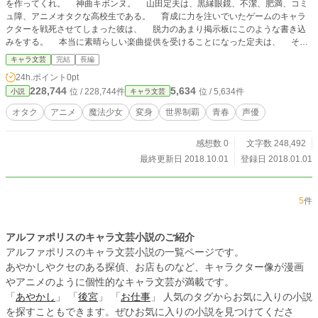
を作ってくれ。 神曲キボンヌ。 山田定夫は、黒縁眼鏡、不潔、肥満、コミ
ュ障、アニメオタクな高校生である。 育成に力を注いでいたゲームのキャラ
クターを戦死させてしまった彼は、 脱力のあまり掲示板にこのような書き込
みをする。 本当に素晴らしい楽曲提供を受けることになった定夫は、 その
曲にイメージを膨らませ、 親友二人と共に、ある壮大な計画に胸を躍らせ
キャラ文芸
完結
長編
る。 それはやがて、日本全国のオタクたちを巻き込んで……
24h.ポイント
0pt
228,744
5,634
位 / 228,744件
位 / 5,634件
小説
キャラ文芸
オタク
アニメ
魔法少女
変身
世界制覇
青春
声優
感想数 0
文字数 248,492
最終更新日 2018.10.01
登録日 2018.01.01
5
件
アルファポリスのキャラ文芸小説のご紹介
アルファポリスのキャラ文芸小説の一覧ページです。
あやかしやクセのある探偵、お店ものなど、キャラクター像が漫画
やアニメのように個性的なキャラ文芸が満載です。
「
あやかし
」 「
後宮
」 「
お仕事
」 人気のタグからお気に入りの小説
を探すこともできます。ぜひお気に入りの小説を見つけてくださ