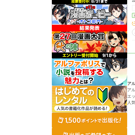
ル
ア
ア
エ
人