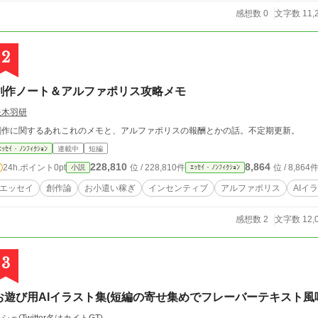
感想数 0
文字数 11,
2
創作ノート＆アルファポリス攻略メモ
矢木羽研
創作に関するあれこれのメモと、アルファポリスの報酬とかの話。不定期更新。
ｴｯｾｲ・ﾉﾝﾌｨｸｼｮﾝ
連載中
短編
228,810
8,864
24h.ポイント
0pt
位 / 228,810件
位 / 8,864
小説
ｴｯｾｲ・ﾉﾝﾌｨｸｼｮﾝ
エッセイ
創作論
お小遣い稼ぎ
インセンティブ
アルファポリス
AIイ
感想数 2
文字数 12,
3
お遊び用AIイラスト集(短編の寄せ集めでフレーバーテキスト風