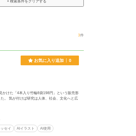
× 検索条件をクリアする
3
件
お気に入り追加
0
化へと広
件
エッセイ
AIイラスト
AI使用