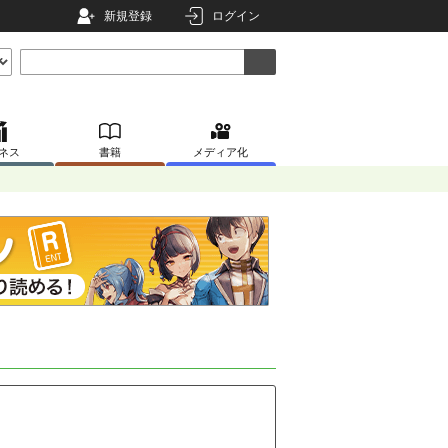
新規登録
ログイン
ネス
書籍
メディア化