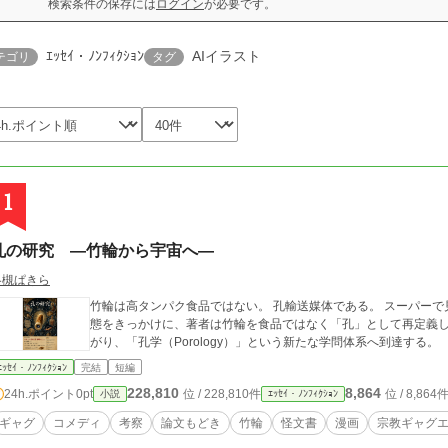
検索条件の保存には
ログイン
が必要です。
ｴｯｾｲ・ﾉﾝﾌｨｸｼｮﾝ
AIイラスト
テゴリ
タグ
1
孔の研究 ―竹輪から宇宙へ―
冬槻ぱきら
竹輪は高タンパク食品ではない。 孔輸送媒体である。 スーパーで見かけた「4本入り竹輪8袋198円」という販売形
態をきっかけに、著者は竹輪を食品ではなく「孔」として再定義した。 気が付けば研究は人体、社会、文
がり、「孔学（Porology）」という新たな学問体系へ到達する。
ｴｯｾｲ・ﾉﾝﾌｨｸｼｮﾝ
完結
短編
228,810
8,864
24h.ポイント
0pt
位 / 228,810件
位 / 8,864
小説
ｴｯｾｲ・ﾉﾝﾌｨｸｼｮﾝ
ギャグ
コメディ
考察
論文もどき
竹輪
怪文書
漫画
宗教ギャグ