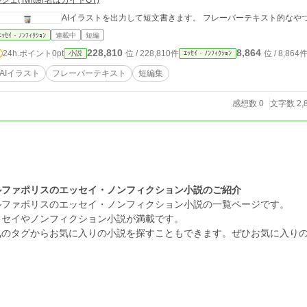
シェ(Twitter名はカイトGT)
AIイラストを出力して短文書きます。 フレーバーテキスト的
ｴｯｾｲ・ﾉﾝﾌｨｸｼｮﾝ
連載中
短編
228,810
8,864
24h.ポイント
0pt
位 / 228,810件
位 / 8,864
小説
ｴｯｾｲ・ﾉﾝﾌｨｸｼｮﾝ
AIイラスト
フレーバーテキスト
短編集
感想数 0
文字数 2,
ルファポリスのエッセイ・ノンフィクション小説のご紹介
ルファポリスのエッセイ・ノンフィクション小説の一覧ページです。
ッセイやノンフィクション小説が満載です。
気のタグからお気に入りの小説を探すこともできます。ぜひお気に入り