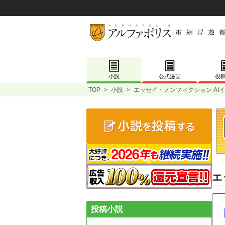
小説
公式漫画
投
TOP
>
小説
>
エッセイ・ノンフィクション AI
エ
投稿小説