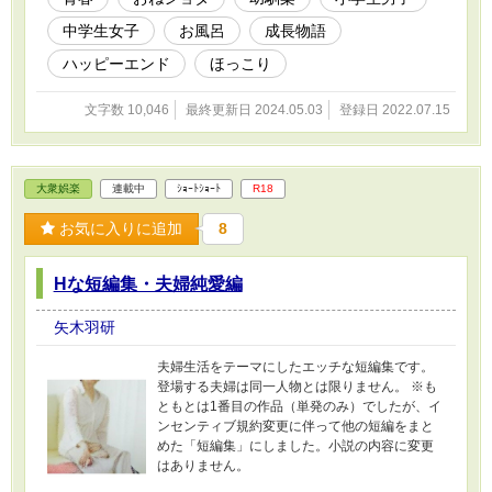
中学生女子
お風呂
成長物語
ハッピーエンド
ほっこり
文字数 10,046
最終更新日 2024.05.03
登録日 2022.07.15
大衆娯楽
連載中
ｼｮｰﾄｼｮｰﾄ
R18
お気に入りに追加
8
Hな短編集・夫婦純愛編
矢木羽研
夫婦生活をテーマにしたエッチな短編集です。
登場する夫婦は同一人物とは限りません。 ※も
ともとは1番目の作品（単発のみ）でしたが、イ
ンセンティブ規約変更に伴って他の短編をまと
めた「短編集」にしました。小説の内容に変更
はありません。