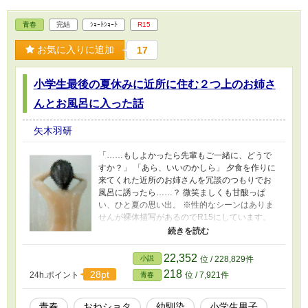
青春
完結
ｼｮｰﾄｼｮｰﾄ
R15
お気に入りに追加
17
小学生最後の夏休みに近所に住む２つ上のお姉さ
んとお風呂に入った話
矢木羽研
「……もしよかったら先輩もご一緒に、どうで
すか？」 「あら、いいのかしら」 夕食を作りに
来てくれた近所のお姉さんを冗談のつもりでお
風呂に誘ったら……？ 微笑ましくも甘酸っぱ
い、ひと夏の思い出。 ※性的なシーンはありま
せんが裸体描写があるのでR15にしています。
※小説家になろうでも同内容で投稿していま
す。 ※2022年8月の「第5回ほっこり・じんわり
大賞」にエントリーしていました。
22,352
小説
位 / 228,829件
218
28pt
24h.ポイント
位 / 7,921件
青春
青春
おねショタ
幼馴染
小学生男子