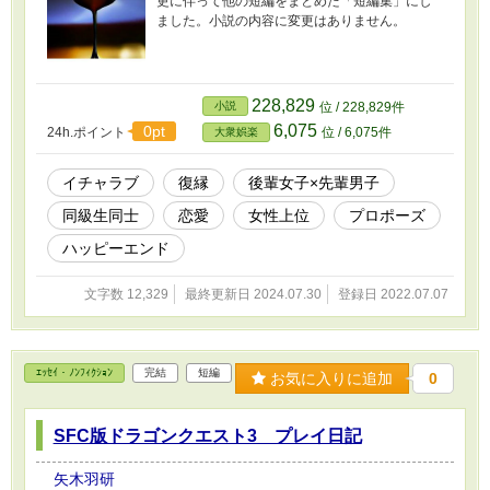
更に伴って他の短編をまとめた「短編集」にし
ました。小説の内容に変更はありません。
228,829
小説
位 / 228,829件
6,075
0pt
24h.ポイント
位 / 6,075件
大衆娯楽
イチャラブ
復縁
後輩女子×先輩男子
同級生同士
恋愛
女性上位
プロポーズ
ハッピーエンド
文字数 12,329
最終更新日 2024.07.30
登録日 2022.07.07
ｴｯｾｲ・ﾉﾝﾌｨｸｼｮﾝ
完結
短編
お気に入りに追加
0
SFC版ドラゴンクエスト3 プレイ日記
矢木羽研