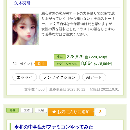
矢木羽研
絵心皆無の私がAIアートの力を借りてpixivで成
り上がっていく（かも知れない）実録ストーリ
ー。 ※文章自体は全年齢向けだと思いますが、
女性の裸を題材としたイラストの話をしますの
で苦手な方はご注意ください。
228,829
小説
位 / 228,829件
8,864
0pt
24h.ポイント
位 / 8,864件
ｴｯｾｲ・ﾉﾝﾌｨｸｼｮﾝ
エッセイ
ノンフィクション
AIアート
文字数 4,050
最終更新日 2023.10.12
登録日 2022.10.01
青春
完結
長編
お気に入りに追加
3
令和の中学生がファミコンやってみた