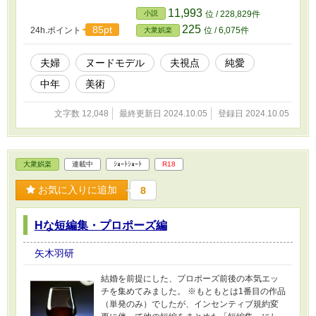
11,993
小説
位 / 228,829件
225
85pt
24h.ポイント
位 / 6,075件
大衆娯楽
夫婦
ヌードモデル
夫視点
純愛
中年
美術
文字数 12,048
最終更新日 2024.10.05
登録日 2024.10.05
大衆娯楽
連載中
ｼｮｰﾄｼｮｰﾄ
R18
お気に入りに追加
8
Hな短編集・プロポーズ編
矢木羽研
結婚を前提にした、プロポーズ前後の本気エッ
チを集めてみました。 ※もともとは1番目の作品
（単発のみ）でしたが、インセンティブ規約変