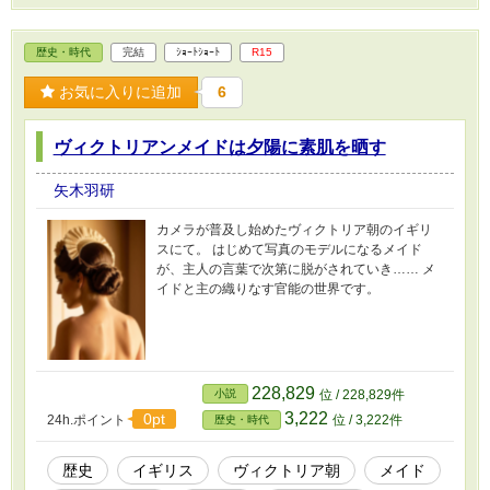
歴史・時代
完結
ｼｮｰﾄｼｮｰﾄ
R15
お気に入りに追加
6
ヴィクトリアンメイドは夕陽に素肌を晒す
矢木羽研
カメラが普及し始めたヴィクトリア朝のイギリ
スにて。 はじめて写真のモデルになるメイド
が、主人の言葉で次第に脱がされていき…… メ
イドと主の織りなす官能の世界です。
228,829
小説
位 / 228,829件
3,222
0pt
24h.ポイント
位 / 3,222件
歴史・時代
歴史
イギリス
ヴィクトリア朝
メイド