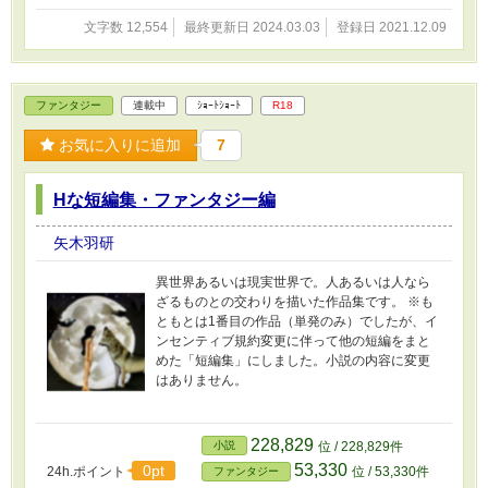
文字数 12,554
最終更新日 2024.03.03
登録日 2021.12.09
ファンタジー
連載中
ｼｮｰﾄｼｮｰﾄ
R18
お気に入りに追加
7
Hな短編集・ファンタジー編
矢木羽研
異世界あるいは現実世界で。人あるいは人なら
ざるものとの交わりを描いた作品集です。 ※も
ともとは1番目の作品（単発のみ）でしたが、イ
ンセンティブ規約変更に伴って他の短編をまと
めた「短編集」にしました。小説の内容に変更
はありません。
228,829
小説
位 / 228,829件
53,330
0pt
24h.ポイント
位 / 53,330件
ファンタジー