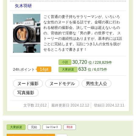
矢木羽研
ごく普通の妻子持ちサラリーマンが、いろいろ
な女性のヌードを撮る話です。金曜の夜に行わ
れる秘密の撮影会。決して一線は超えないもの
の、背徳的で淫靡な「男の夢」の世界です。 ス
トーリーの連続性はありますが、基本的には1話
ごとに完結します。1話につき1人の女性を脱が
せるところまで書きます！
30,720
小説
位 / 228,829件
633
14pt
24h.ポイント
位 / 6,075件
大衆娯楽
ヌード撮影
ヌードモデル
男性主人公
写真撮影
文字数 22,012
最終更新日 2024.12.12
登録日 2024.12.11
大衆娯楽
完結
ｼｮｰﾄｼｮｰﾄ
R18