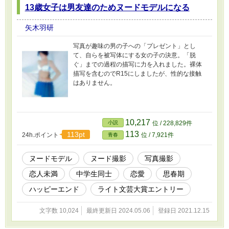
13歳女子は男友達のためヌードモデルになる
矢木羽研
写真が趣味の男の子への「プレゼント」とし
て、自らを被写体にする女の子の決意。「脱
ぐ」までの過程の描写に力を入れました。裸体
描写を含むのでR15にしましたが、性的な接触
はありません。
10,217
小説
位 / 228,829件
113
113pt
24h.ポイント
位 / 7,921件
青春
ヌードモデル
ヌード撮影
写真撮影
恋人未満
中学生同士
恋愛
思春期
ハッピーエンド
ライト文芸大賞エントリー
文字数 10,024
最終更新日 2024.05.06
登録日 2021.12.15