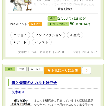
リーンショットはPCのブラウザから表示したも
のを使用しています。スマホからは表示が変わ
るかも知れませんが、基本的には同じです。 ※
アルファポリスの仕様上、本文のプロンプトな
2,383
小説
位 / 228,829件
どを通常の手段ではコピーできません。文字入
50
603pt
24h.ポイント
位 / 8,864件
ｴｯｾｲ・ﾉﾝﾌｨｸｼｮﾝ
力は最低限になるように配慮してありますが、
ご了承ください。 ※サイトの仕様などは書いた
時点でのものです。
エッセイ
ノンフィクション
AI生成
AIアート
イラスト
文字数 11,244
最終更新日 2026.03.11
登録日 2024.05.27
青春
完結
ｼｮｰﾄｼｮｰﾄ
お気に入りに追加
0
僕と先輩のオカルト研究会
矢木羽研
オカルト研究会に所属しているけど懐疑主義的
な少年と、ちょっと思わせぶりな先輩女子のラ