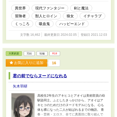
異世界
現代ファンタジー
剣と魔法
冒険者
獣人ヒロイン
狼女
イチャラブ
くっころ
吸血鬼
ハッピーエンド
文字数 16,462
最終更新日 2024.02.05
登録日 2021.12.03
大衆娯楽
完結
短編
R18
お気に入りに追加
16
君の前でならヌードになれる
矢木羽研
高校生2年生のアキヒコとアオイは美術部員の幼
馴染同士。ふとしたきっかけから、アオイはア
キヒコのためだけのヌードモデルになる。 心も
体も裸になった二人が結ばれるまでの物語。 青
春・芸術・エロス、全てに真面目に取り組んで