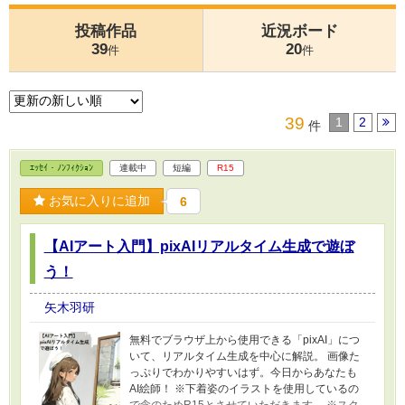
投稿作品
近況ボード
39
20
件
件
39
1
2
件
ｴｯｾｲ・ﾉﾝﾌｨｸｼｮﾝ
連載中
短編
R15
お気に入りに追加
6
【AIアート入門】pixAIリアルタイム生成で遊ぼ
う！
矢木羽研
無料でブラウザ上から使用できる「pixAI」につ
いて、リアルタイム生成を中心に解説。 画像た
っぷりでわかりやすいはず。今日からあなたも
AI絵師！ ※下着姿のイラストを使用しているの
で念のためR15とさせていただきます。 ※スク