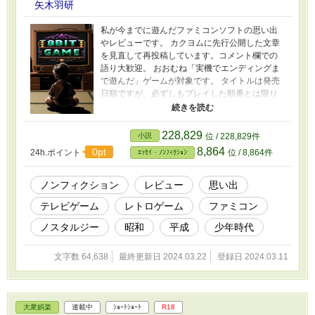
矢木羽研
私が今までに遊んだファミコンソフトの思い出
やレビューです。 カクヨムに先行公開した文章
を見直して再投稿しています。コメント欄での
語り大歓迎。 おおむね「実機でエンディングま
で遊んだ」ゲームが対象です。 タイトルは発売
日順ですが、必ずしもプレイした順番とは限り
ません。 なお、レビューとは別に「ファミコン
をプレイする少年」を題材にした小説を書いて
います。 現代が舞台のフィクションですが、私
228,829
小説
位 / 228,829件
自身のプレイ体験が多分に反映されているの
8,864
0pt
24h.ポイント
位 / 8,864件
ｴｯｾｲ・ﾉﾝﾌｨｸｼｮﾝ
で、興味があるかたは読んでみてください。 令
和の中学生がファミコンやってみた
https://www.alphapolis.co.jp/novel/668119599/3
ノンフィクション
レビュー
思い出
43741810
テレビゲーム
レトロゲーム
ファミコン
ノスタルジー
昭和
平成
少年時代
文字数 64,638
最終更新日 2024.03.22
登録日 2024.03.11
大衆娯楽
連載中
ｼｮｰﾄｼｮｰﾄ
R18