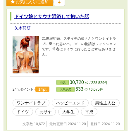
お気に入りに追加
4
ドイツ娘とサウナ混浴して抱いた話
矢木羽研
21世紀初頭、ステイ先の娘さんとワンナイトラ
ブに至った思い出。 ※この物語はフィクション
です。筆者はドイツに行ったことすらありませ
ん。
30,720
小説
位 / 228,829件
633
14pt
24h.ポイント
位 / 6,075件
大衆娯楽
ワンナイトラブ
ハッピーエンド
男性主人公
ドイツ
元サヤ
大学生
平成
文字数 10,672
最終更新日 2024.11.20
登録日 2024.11.20