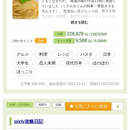
てもてなすのだ。 毎週日曜の午前11時に更新し
ていました（リアルタイムの時事・季節ネタを
含みます）。 意識低い系グルメ小説。男子大学
生の雑な手料理！ 対話型小説というスタイルを
取りつつ自己流レシピの紹介みたいなもので
す。 うんちくとかこだわりみたいなのも適当に
披露します。 ご意見・ご感想・リクエスト・作
228,829
小説
位 / 228,829件
ってみた報告など、お待ちしています！ カクヨ
9,588
0pt
24h.ポイント
位 / 9,588件
ライト文芸
ムでも同時に掲載しています（もともと2023年
3月26日公開なのは6話のみで、それ以前の話は
1週ずつ前に公開していました）。 続編も書きま
グルメ
料理
レシピ
パスタ
日常
した。『新生活はパスタとともに』
大学生
恋人未満
現代日本
ほのぼの
https://www.alphapolis.co.jp/novel/668119599/7
05868296 一番下のフリースペースからもリン
ほっこり
クを貼ってあります。
文字数 160,502
最終更新日 2023.12.31
登録日 2023.03.26
ｴｯｾｲ・ﾉﾝﾌｨｸｼｮﾝ
連載中
短編
お気に入りに追加
2
pixiv攻略日記