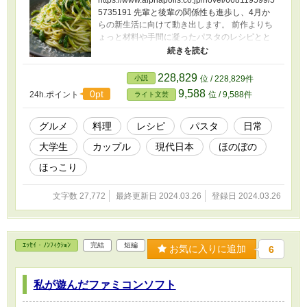
https://www.alphapolis.co.jp/novel/668119599/5
5735191 先輩と後輩の関係性も進歩し、4月か
らの新生活に向けて動き出します。 前作よりち
ょっと材料や手間に凝ったパスタのレシピとと
もにお楽しみください。 カクヨムのアニバーサ
リーイベント（KAC2024）にて、毎回異なるお
題に沿って書き下ろした連作短編です。
228,829
小説
位 / 228,829件
9,588
0pt
24h.ポイント
位 / 9,588件
ライト文芸
グルメ
料理
レシピ
パスタ
日常
大学生
カップル
現代日本
ほのぼの
ほっこり
文字数 27,772
最終更新日 2024.03.26
登録日 2024.03.26
ｴｯｾｲ・ﾉﾝﾌｨｸｼｮﾝ
完結
短編
お気に入りに追加
6
私が遊んだファミコンソフト