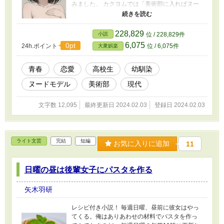
みました。 カクヨムでは「美術部に入ればヌー
ドデッサンできるなんて本気で思ってたの？」
のタイトルで公開した作品の抜粋版です。
228,829
小説
位 / 228,829件
6,075
0pt
24h.ポイント
位 / 6,075件
大衆娯楽
青春
恋愛
高校生
幼馴染
ヌードモデル
美術部
現代
文字数 12,095
最終更新日 2024.02.03
登録日 2024.02.03
ライト文芸
完結
短編
お気に入りに追加
11
日曜の昼は後輩女子にパスタを作る
矢木羽研
レシピ付き小説！ 毎週日曜、昼前に彼女はやっ
てくる。俺はありあわせの材料でパスタを作っ