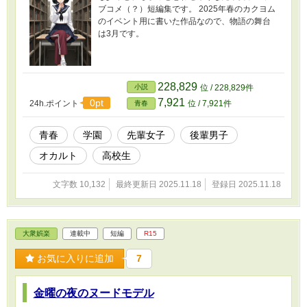
ブコメ（？）短編集です。 2025年春のカクヨム
のイベント用に書いた作品なので、物語の舞台
は3月です。
228,829
小説
位 / 228,829件
7,921
0pt
24h.ポイント
位 / 7,921件
青春
青春
学園
先輩女子
後輩男子
オカルト
高校生
文字数 10,132
最終更新日 2025.11.18
登録日 2025.11.18
大衆娯楽
連載中
短編
R15
お気に入りに追加
7
金曜の夜のヌードモデル