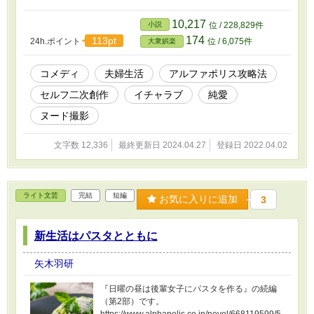
10,217
小説
位 / 228,829件
174
113pt
24h.ポイント
位 / 6,075件
大衆娯楽
コメディ
夫婦生活
アルファポリス攻略法
セルフ二次創作
イチャラブ
純愛
ヌード撮影
文字数 12,336
最終更新日 2024.04.27
登録日 2022.04.02
ライト文芸
完結
短編
お気に入りに追加
3
新生活はパスタとともに
矢木羽研
『日曜の昼は後輩女子にパスタを作る』の続編
（第2部）です。