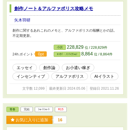
創作ノート＆アルファポリス攻略メモ
矢木羽研
創作に関するあれこれのメモと、アルファポリスの報酬とかの話。
不定期更新。
228,829
小説
位 / 228,829件
8,864
0pt
24h.ポイント
位 / 8,864件
ｴｯｾｲ・ﾉﾝﾌｨｸｼｮﾝ
エッセイ
創作論
お小遣い稼ぎ
インセンティブ
アルファポリス
AIイラスト
文字数 12,099
最終更新日 2024.05.06
登録日 2021.11.26
青春
完結
ｼｮｰﾄｼｮｰﾄ
R15
お気に入りに追加
16