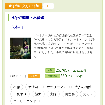
お気に入りに追加
15
Hな短編集・不倫編
矢木羽研
パートナー以外との背徳的な恋愛をテーマにし
た作品集（になる予定）です。 ※もともとは1番
目の作品（単発のみ）でしたが、インセンティ
ブ規約変更に伴って他の短編をまとめた「短編
集」にしました。小説の内容に変更はありませ
ん。
25,765
小説
位 / 228,829件
560
21pt
24h.ポイント
位 / 6,075件
大衆娯楽
不倫
女上司
サラリーマン
大人の関係
一夜限り
熟女
夫婦
同窓会
元カノ
ハッピーエンド