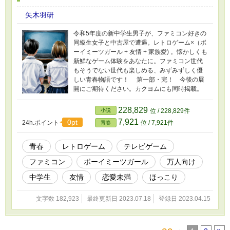
矢木羽研
令和5年度の新中学生男子が、ファミコン好きの
同級生女子と中古屋で遭遇。レトロゲーム×（ボ
ーイミーツガール + 友情 + 家族愛) 。懐かしくも
新鮮なゲーム体験をあなたに。ファミコン世代
もそうでない世代も楽しめる、みずみずしく優
しい青春物語です！ 第一部・完！ 今後の展
開にご期待ください。カクヨムにも同時掲載。
228,829
小説
位 / 228,829件
7,921
0pt
24h.ポイント
位 / 7,921件
青春
青春
レトロゲーム
テレビゲーム
ファミコン
ボーイミーツガール
万人向け
中学生
友情
恋愛未満
ほっこり
文字数 182,923
最終更新日 2023.07.18
登録日 2023.04.15