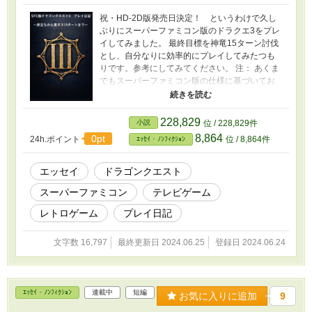
祝・HD-2D版発売日決定！ というわけで久し
ぶりにスーパーファミコン版のドラクエ3をプレ
イしてみました。 最終目標を神竜15ターン討伐
とし、自分なりに効率的にプレイしてみたつも
りです。参考にしてみてください。 注： あくま
でもスーパーファミコン版の仕様に基づいてお
ります。ゲームボーイカラー版や、スマホや
PS4版とは似て非なるものです。 バージョンご
との仕様に関しては本文中でも可能な限り触れ
228,829
小説
位 / 228,829件
ておりますが、私自身はファミコン版とスーパ
8,864
0pt
24h.ポイント
位 / 8,864件
ｴｯｾｲ・ﾉﾝﾌｨｸｼｮﾝ
ーファミコン版・ゲームボーイカラー版しかプ
レイしたことがありません。 ゲームの画面写真
は、アナログ接続したテレビ画面をスマホカメ
エッセイ
ドラゴンクエスト
ラで直接撮影したものです。 プレイ経過やパラ
スーパーファミコン
テレビゲーム
メータの記録を目的とした引用であり、権利を
侵害する意図はございません。 このページで利
レトロゲーム
プレイ日記
用している株式会社スクウェア・エニックスを
代表とする共同著作者が権利を所有する画像の
文字数 16,797
最終更新日 2024.06.25
登録日 2024.06.24
転載・配布は禁止いたします。 © 1988,1996
ARMOR PROJECT/BIRD STUDIO/SPIKE
CHUNSOFT/SQUARE ENIX All Rights
Reserved.
ｴｯｾｲ・ﾉﾝﾌｨｸｼｮﾝ
連載中
短編
お気に入りに追加
9