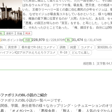
った具合に独立して成り立っていた。 ただ一国を除いて。 その国の名は「ウォルズ王国」。 『種族の坩堝』と呼
ばれるウォルズでは、ドワーフや鬼、吸血鬼、堕天使、その他諸
いた。 王都ラリーハリー近くの森に住む農民の少年セイジュは、吸血鬼のふりをしているが、実は『人間』であ
る。 なぜセイジュが吸血鬼コスをしているかというと、様々な種
り、種族の最下層に位置するのが『人間』だからだ。 ある日、セイジュが王都に行くと、ウォルズ王国を統治する
『悪魔』の国王が何らかの『宣言』をする、と耳にした。 しかし
て、それたったひとことであった。 「俺、婚活する」 自分には関係のない話だと聞き流していたセイジュだが、村
の近くで純白の鳩が罠にかかっているのを発見し、治療してやろ
BL
連載中
長編
R18
228,970
31,474
24h.ポイント
0pt
位 / 228,970件
位 / 31,474件
小説
BL
BL
異世界
番外篇でR-18とコメディ
調教
純愛
コメディ
第9回BL
ハイファンIQ2アホアホえろえろラブコメ
Rｰ18
どんでん返し
感想数 1
文字数 64,
ルファポリスのBL小説のご紹介
ルファポリスのBL小説の一覧ページです。
場関係、学園、身分差等の様々なカップリング・シチュエーションのオリ
執着
」 「
オメガバース
」 「
悪役令息
」 「
獣人
」 「
番
」 人気のタグか