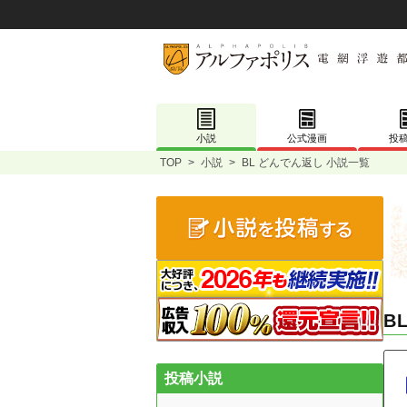
小説
公式漫画
投
TOP
>
小説
>
BL どんでん返し 小説一覧
B
投稿小説