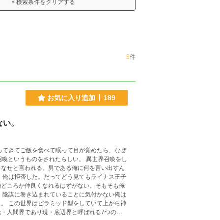
× 検索条件をクリアする
5
件
お気に入り追加
189
ない。
界召喚というものをされたらしい。 異世界召喚をし
をなせと言われる。男である俺に何を言い出すん
 俺は拒否した。だってどう見てもライナス王子
婚どころか仲良くなれるはずがない。そもそも俺
、陰謀に巻き込まれていることに気付かない俺は
から神
・人間界であり現・底辺界と呼ばれる7つの層