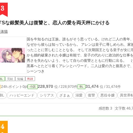
3
ドSな銀髪美人は復讐と、恋人の愛を両天秤にかける
液体猫
国を牛知るのは王族。誰もがそう思っている。けれど二人の青年
なぜから彼らは知っているから。 アレンは皇子に辱しめられ、家
ったことに苦しむこととなる。 そして次期国王となる皇子が女に
かも婚約破棄された令嬢は有能で、皇子の代わりに政治的な仕事を
秀さを失わないよう、そして自らの復讐とともに行動に出る。 けれどそれは思わぬ方向へと進んでいき……真の
黒幕へとたどり着くアレンとハワード。二人は愛の力と腹黒さで、国に燻(
シーンつき
BL
完結
短編
R18
228,970
31,474
24h.ポイント
0pt
位 / 228,970件
位 / 31,474件
小説
BL
BL
ハッピーエンド
シリアス
ざまぁ
溺愛
復讐
悪役令嬢
異世界
感想数 3
文字数 46,
4