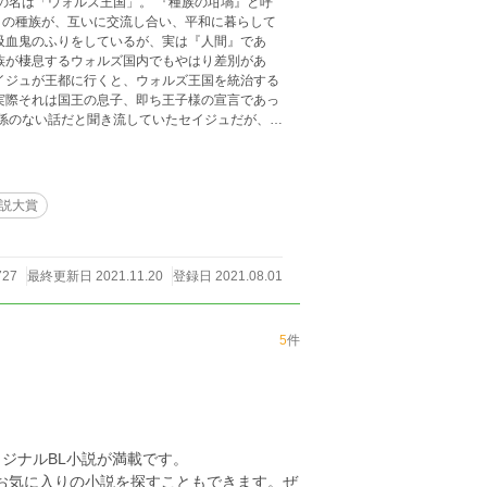
々の種族が、互いに交流し合い、平和に暮らして
族が棲息するウォルズ国内でもやはり差別があ
実際それは国王の息子、即ち王子様の宣言であっ
うと家に連れて帰るのだが——
小説大賞
727
最終更新日 2021.11.20
登録日 2021.08.01
5
件
ジナルBL小説が満載です。
らお気に入りの小説を探すこともできます。ぜ