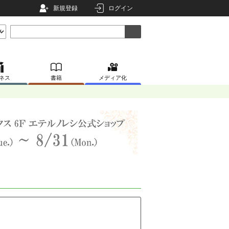
新規登録
ログイン
ネス
書籍
メディア化