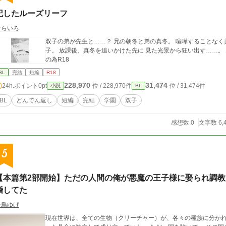
記したルーズリーフ
そらいろ
双子の弟が先生と……？ 兄の朝冬と弟の真冬。 喧嘩することなく共に過ごしてきた二人は 一卵性の瓜ふたつの双
子。 放課後、真冬を追いかけた先に 見た光景から狂い出す……。 ⚠暗いのが苦手な方はUターンして下さい ⚠念
の為R18
BL
完結
短編
R18
228,970
31,474
24h.ポイント
0pt
位 / 228,970件
位 / 31,474件
小説
BL
BL
どんでん返し
短編
完結
学園
双子
感想数 0
文字数 6,
5
【本篇第2部開始】ただの人間の俺が悪魔の王子様に娶られ調
婚してた
十鳥ゆげ
現在世界は、全ての生物（クリーチャー）が、各々の種族に分か