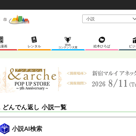
Web
稿漫画
レンタル
絵本ひろば
ビジ
コンテンツ大賞
L どんでん返し 小説一覧
小説AI検索