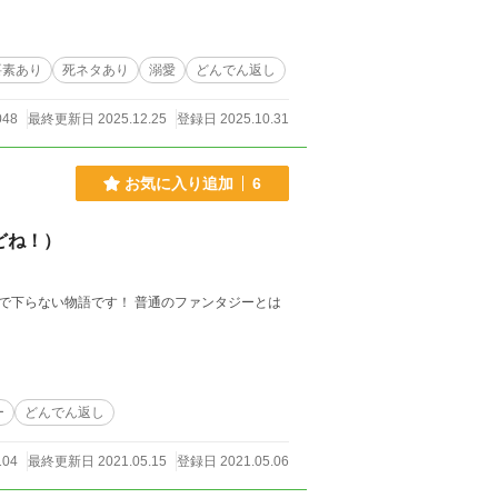
ずなのに、なぜか俺はあらゆるところから命を狙
は護衛で常にそ
を寄せるようになる。しかし彼には幼い頃からの
恋心に苦しんでいく。どうやら彼にも何か秘密が
要素あり
死ネタあり
溺愛
どんでん返し
王子から強い執着心を持たれるようになり……。
明かされる、異世界召喚の衝撃の真実とは―――
048
最終更新日 2025.12.25
登録日 2025.10.31
。死ネタが苦手な方はご注意ください。 ※最後は
ういうものなんだと温かい目でお読み頂けると幸
お気に入り追加
6
どね！）
で下らない物語です！ 普通のファンタジーとは
ー
どんでん返し
104
最終更新日 2021.05.15
登録日 2021.05.06