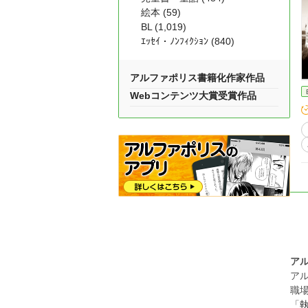
絵本 (59)
BL (1,019)
ｴｯｾｲ・ﾉﾝﾌｨｸｼｮﾝ (840)
アルファポリス書籍化作家作品
Webコンテンツ大賞受賞作品
ア
ア
職
「