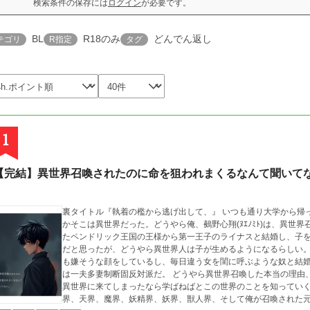
検索条件の保存には
ログイン
が必要です。
BL
R18のみ
どんでん返し
テゴリ
R指定
タグ
1
【完結】異世界召喚されたのに命を狙われまくるなんて聞いて
裏タイトル『執着の檻から逃げ出して、』 いつも通り大学から帰ってきてご飯を食べて眠って目が覚めたら、なぜ
かそこは異世界だった。どうやら俺、鵺野心翔(ﾇｴﾉﾐﾄ)は、異世
たペンドリック王国の王様から第一王子のライナスと結婚し、子
だと思ったが、どうやら異世界人は子が生めるようになるらしい。
も嫌そうな顔をしているし、毎日違う女を閨に呼ぶような奴と結
は一夫多妻制断固反対派だ。 どうやら異世界召喚した本当の理由
異世界に来てしまったなら学ばねばとこの世界のことを知っていく。 この世界はピラミッド型をしていて上
界、天界、魔界、妖精界、妖界、獣人界、そして俺が召喚された元