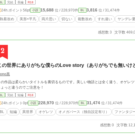
に分かれた世界らしい。 召喚される理由があるから召喚されたは
BL
完結
長編
R18
われ始める。しまいには、召喚したはずの当人にまで。………え？なんで？ 異世界召喚されたミト
15,688
3,816
24h.ポイント
56pt
位 / 228,970件
位 / 31,474件
小説
BL
ばにいる騎士、アルウィン・シーボルトに一目惚れのような思い
婚約者がおり、ミトはアルウィンに命を守られながらも叶わない
執着攻め
美形×平凡
両片思い
切ない
複数攻め
すれ違い
ヤンデレ
あるようで……。さらに最初は嫌われていたはずのライナス第一
次第に次々と明らかになるこの世界における様々な秘密。そして
感想数 3
文字数 469,
―。 訳あり一途ド執着攻め×努力家一途童顔受けが様々な問題を乗り越え2人で幸せを掴むお話。 ※複数攻めです
が総受けではありません。 ※複数攻めのうち確定で一人死にます
必ずハッピーエンドです。 ※異世界系初挑戦です。この世界はそ
2
いです。
この世界にありがちな僕らのLove story（ありがちでも無いけ
ono黒
この作品は柔らかいタイトルを裏切るものです。美しい物語とは全く違う、オゲレツ
ちょっと違うのでご注意を！
BL
完結
短編
R18
228,970
31,474
24h.ポイント
0pt
位 / 228,970件
位 / 31,474件
小説
BL
BL
短編
異世界
オゲレツ
オメガバース（独自設定有り）
ファンタジ
感想数 0
文字数 12,