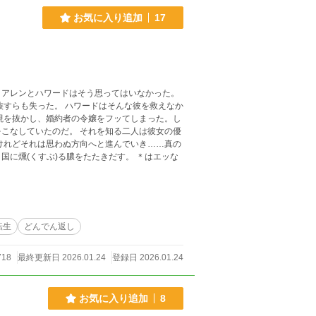
お気に入り追加
17
、アレンとハワードはそう思ってはいなかった。
族すらも失った。 ハワードはそんな彼を救えなか
現を抜かし、婚約者の令嬢をフッてしまった。し
こなしていたのだ。 それを知る二人は彼女の優
くすぶ)る膿をたたきだす。 ＊はエッな
転生
どんでん返し
718
最終更新日 2026.01.24
登録日 2026.01.24
お気に入り追加
8