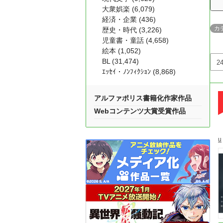
大衆娯楽 (6,079)
経済・企業 (436)
カ
歴史・時代 (3,226)
児童書・童話 (4,658)
絵本 (1,052)
BL (31,474)
ｴｯｾｲ・ﾉﾝﾌｨｸｼｮﾝ (8,868)
アルファポリス書籍化作家作品
Webコンテンツ大賞受賞作品
u