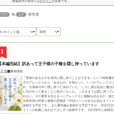
検索条件の保存には
ログイン
が必要です。
BL
研究員
テゴリ
タグ
1
【本編完結】訳あって王子様の子種を隠し持っています
乃 藍
書籍情報
『実体のあるものを体内に隠し持つことができる』という特殊魔
子のアレックスから「あるもの」を預かった。いつかアレックス
れ」を身体の中に隠し持つと決めていた。 しかし国が定めた魔法管理政策により、近い将来、丸一日魔法が使えな
い日がやって来ることに気付くセシル。 このままでは隠し持っている「秘密」が身体の外へ溢れ出てしまうかもし
れない。その事実を伝えるべくアレックスに接触を試みるが、彼の態度は冷たくて――
法研究員の約束と秘密の恋物語 ＊R18シーンがあるお話はタイトルに「◆」表記あり ＊2023年中に本編の一部を
改稿する予定です。 また番外編も投稿する予定ですが、 2022/12/31で一
イトへの転載に合わせて少しずつ改稿中です。 2023年中に改稿完