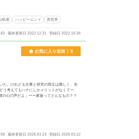
くお願いいたします。（2023/12/28 記）
妬/執着
ハッピーエンド
異世界
183
最終更新日 2022.12.31
登録日 2022.10.26
お気に入り追加
8
いた。けれども仕事と研究の両立は難しく、衣
どう考えてもハナにしかメリットがなくてー
は僕の心の声だよ」ーー家族ってどんなもの？？
456
最終更新日 2026.03.23
登録日 2026.03.22