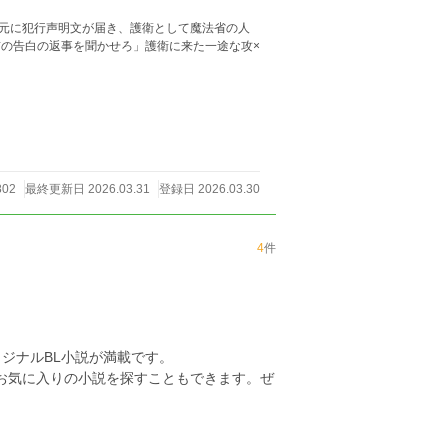
元に犯行声明文が届き、護衛として魔法省の人
前の告白の返事を聞かせろ」護衛に来た一途な攻×
802
最終更新日 2026.03.31
登録日 2026.03.30
4
件
ジナルBL小説が満載です。
らお気に入りの小説を探すこともできます。ぜ