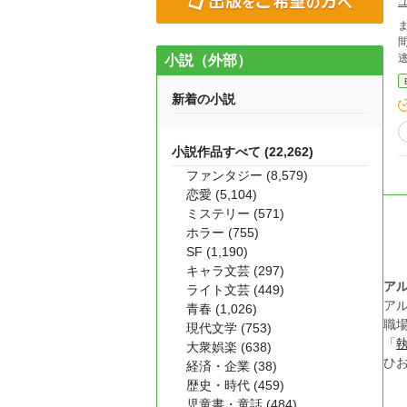
小説（外部）
新着の小説
小説作品すべて (22,262)
ファンタジー (8,579)
恋愛 (5,104)
ミステリー (571)
ホラー (755)
SF (1,190)
キャラ文芸 (297)
ア
ライト文芸 (449)
ア
青春 (1,026)
職
現代文学 (753)
「
大衆娯楽 (638)
ひ
経済・企業 (38)
歴史・時代 (459)
児童書・童話 (484)