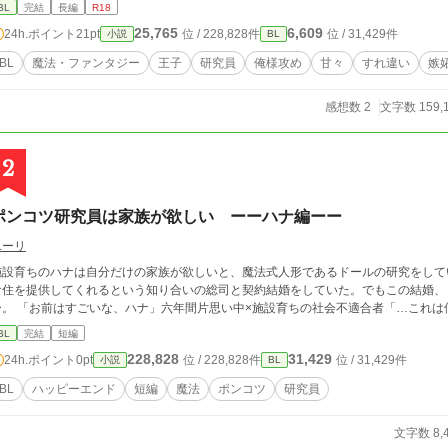
改稿完了、2月中に番外編投稿、と 予定を変更させて頂きます。 よろし
BL
完結
長編
R18
25,765
6,609
24h.ポイント
21pt
位 / 228,828件
位 / 31,429件
小説
BL
BL
魔法・ファンタジー
王子
研究員
俺様攻め
甘々
すれ違い
嫉
感想数 2
文字数 159,
2
ポンコツ研究員は家族が欲しい ーーハナ編ーー
ユーリ
施設育ちのハナは自分だけの家族が欲しいと、魔法式人形であるドールの研究をして
食住を提供してくれるという知り合いの総司と契約結婚をしていた。でもこの結婚、
ー。 「お前はすごいな、ハナ」六年間片思い中×施設育ちの社会不適合者「…これ
BL
完結
短編
228,828
31,429
24h.ポイント
0pt
位 / 228,828件
位 / 31,429件
小説
BL
BL
ハッピーエンド
短編
魔法
ポンコツ
研究員
文字数 8,