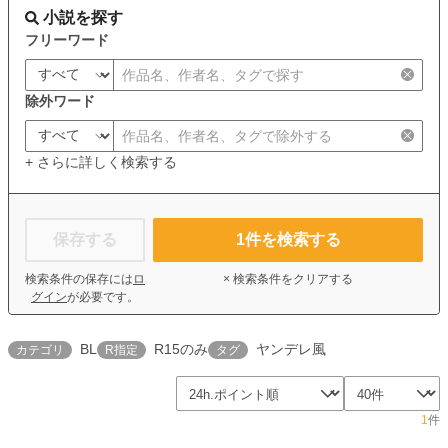
小説を探す
フリーワード
除外ワード
+ さらに詳しく検索する
保存する
1
件を検索する
検索条件の保存には
ロ
× 検索条件をクリアする
グイン
が必要です。
BL
R15のみ
ヤンデレ風
カテゴリ
R指定
タグ
1
件