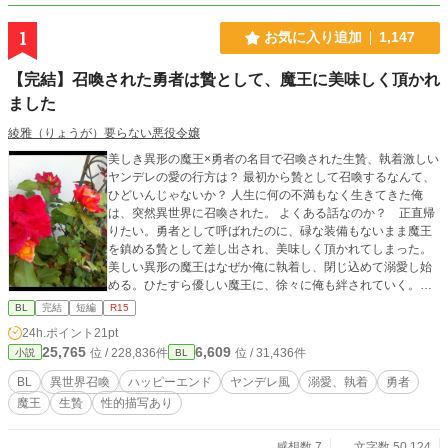
1
お気に入り追加
1,147
【完結】召喚された勇者は贄として、魔王に美味しく頂かれ
ました
綾雅（りょうが）要らない悪役令嬢
美しき異形の魔王×勇者の名目で召喚された生贄、執着激しい
ヤンデレの愛の行方は？ 最初から贄として召喚するなんて、
ひどいんじゃないか？ 人生に何の不満もなく生きてきた俺
は、突然異世界に召喚された。 よくある話なのか？ 正直帰
りたい。勇者として呼ばれたのに、碌な装備もないまま魔王
を鎮める贄として差し出され、美味しく頂かれてしまった。
美しい異形の魔王はなぜか俺に執着し、閉じ込めて溺愛し始
める。ひたすら優しい魔王に、徐々に俺も絆されていく。も
ういっか、帰れなくても……。 ハッピーエンド確定 ※は性的
BL
完結
短編
R15
描写あり 【完結】2021/10/31 【同時掲載】 小説家になろ
24h.ポイント
21pt
う、アルファポリス、エブリスタ 2021/10/03 エブリス
25,765
6,609
位 / 228,836件
位 / 31,436件
小説
BL
タ、BLカテゴリー 1位
BL
異世界召喚
ハッピーエンド
ヤンデレ風
溺愛、執着
勇者
魔王
生贄
性的描写あり
感想数 7
文字数 50,124