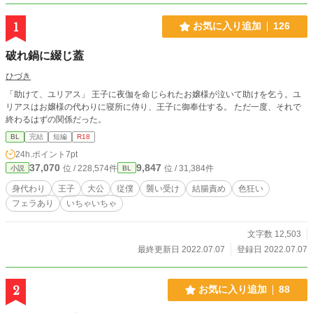
1
お気に入り追加
126
破れ鍋に綴じ蓋
ひづき
「助けて、ユリアス」 王子に夜伽を命じられたお嬢様が泣いて助けを乞う。ユ
リアスはお嬢様の代わりに寝所に侍り、王子に御奉仕する。 ただ一度、それで
終わるはずの関係だった。
BL
完結
短編
R18
24h.ポイント
7pt
37,070
9,847
位 / 228,574件
位 / 31,384件
小説
BL
身代わり
王子
大公
従僕
襲い受け
結腸責め
色狂い
フェラあり
いちゃいちゃ
文字数 12,503
最終更新日 2022.07.07
登録日 2022.07.07
2
お気に入り追加
88