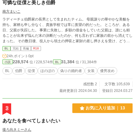
可憐な従僕と美しき伯爵
南方まいこ
ラディーチェ伯爵家の長男として生まれたティム。 母親譲りの華やかな美貌を
持ち、家柄も申し分なく、貴族学校では常に羨望の的だった。 ところが、ある
日、父親が失踪した。 事業に失敗し、多額の借金をしていた父親は、誰にも頼
ることが出来ず悩んだ末の決断だったのか、何も言わずに家族の前から消えてし
まった。 その数日後、役人から領土の押収と家財の差し押さえを受け、どうし
ていいのか分からず途方に暮れていると、ある男がティムに声を掛けて来る。
BL
完結
長編
R18
彼から「仕事しませんか？」と言われ、今まで働いたことが無いことを伝えるが
24h.ポイント
0pt
「大丈夫です。とても簡単な仕事ですから」と説明され、これはいい条件だと思
228,574
31,384
位 / 228,574件
位 / 31,384件
小説
BL
い、二つ返事をした。けれど――？
BL
伯爵
従僕
ほのぼの
偽りの婚約者
女装
優男攻め
感想数 2
文字数 105,639
最終更新日 2024.04.30
登録日 2024.03.27
3
お気に入り追加
13
あなたを食べてしまいたい
後ろ向きミーさん