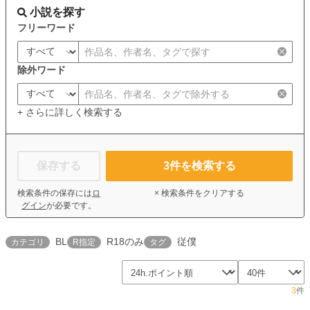
小説を探す
フリーワード
除外ワード
+ さらに詳しく検索する
保存する
3
件を検索する
検索条件の保存には
ロ
× 検索条件をクリアする
グイン
が必要です。
BL
R18のみ
従僕
カテゴリ
R指定
タグ
3
件