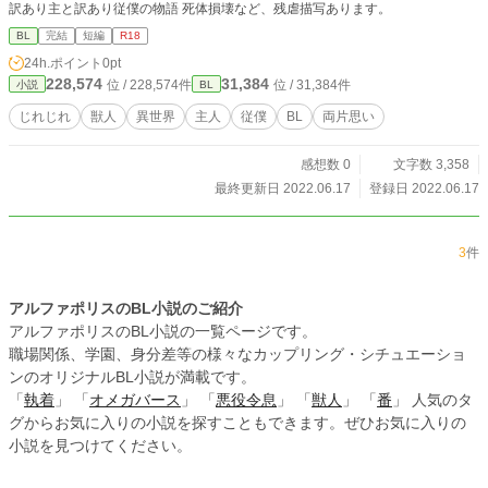
訳あり主と訳あり従僕の物語 死体損壊など、残虐描写あります。
BL
完結
短編
R18
24h.ポイント
0pt
228,574
31,384
位 / 228,574件
位 / 31,384件
小説
BL
じれじれ
獣人
異世界
主人
従僕
BL
両片思い
感想数 0
文字数 3,358
最終更新日 2022.06.17
登録日 2022.06.17
3
件
アルファポリスのBL小説のご紹介
アルファポリスのBL小説の一覧ページです。
職場関係、学園、身分差等の様々なカップリング・シチュエーショ
ンのオリジナルBL小説が満載です。
「
執着
」 「
オメガバース
」 「
悪役令息
」 「
獣人
」 「
番
」 人気のタ
グからお気に入りの小説を探すこともできます。ぜひお気に入りの
小説を見つけてください。