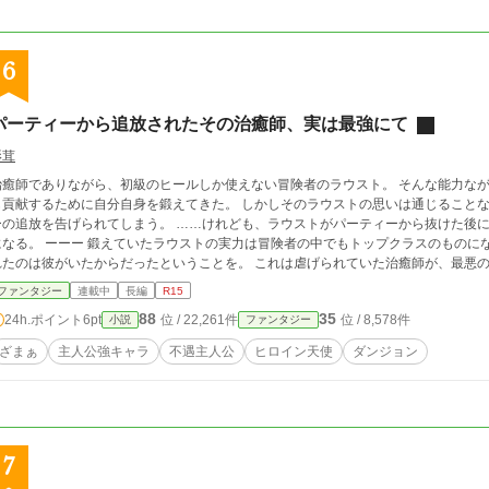
6
パーティーから追放されたその治癒師、実は最強にて
影茸
癒師でありながら、初級のヒールしか使えない冒険者のラウスト。 そんな能力ながら、ラウストは一流パーティーの仲間に少しで
献するために自分自身を鍛えてきた。 しかしそのラウストの思いは通じることなく、クエストを失敗した八つ当たりでパーティ
放を告げられてしまう。 ……けれども、ラウストがパーティーから抜けた後にパーティーメンバーは後にあることを悟ること
ていたラウストの実力は冒険者の中でもトップクラスのものになっており、自分たちのパーティーが一流と呼ば
のは彼がいたからだったということを。 これは虐げられていた治癒師が、最悪のパーティーから追放されたことにより、自身を
認めてくれる仲間を得るまでの物語。
ファンタジー
連載中
長編
R15
88
35
24h.ポイント
6pt
位 / 22,261件
位 / 8,578件
小説
ファンタジー
ざまぁ
主人公強キャラ
不遇主人公
ヒロイン天使
ダンジョン
7