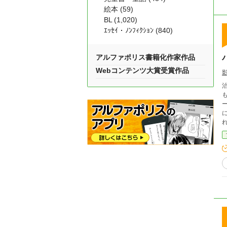
絵本 (59)
BL (1,020)
ｴｯｾｲ・ﾉﾝﾌｨｸｼｮﾝ (840)
アルファポリス書籍化作家作品
Webコンテンツ大賞受賞作品
治
も貢
ーの追
になる。 ーーー 鍛え
れた