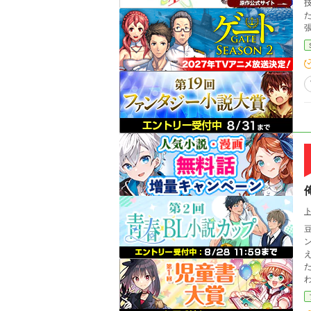
技
したのだった
が
豆
ン デ 
た時