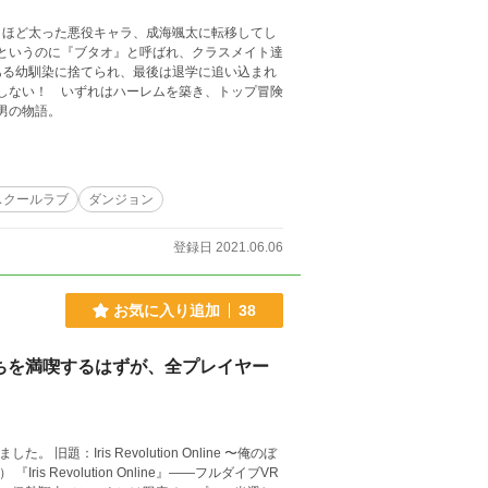
うほど太った悪役キャラ、成海颯太に転移してし
というのに『ブタオ』と呼ばれ、クラスメイト達
ある幼馴染に捨てられ、最後は退学に追い込まれ
しない！ いずれはハーレムを築き、トップ冒険
男の物語。
スクールラブ
ダンジョン
登録日 2021.06.06
お気に入り追加
38
っちを満喫するはずが、全プレイヤー
旧題：Iris Revolution Online 〜俺のぼ