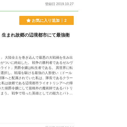
登録日 2019.10.27
お気に入り追加
2
、生まれ故郷の辺境都市にて最強衛
生み出
がついに終結した。 戦争の勝利者であるゼルヴ
ライト」男爵令嬢は転生者である。 異世界に転
を選択し、戦場を駆ける最強の人形使い（ドール
た私は故郷である辺境都市ライオトリシアへの帰
まう。 戦争で培った英雄としての能力とパトリ
実家を頼り、故郷での新しい生活のため新設され
ちと共に、衛兵としての生活を始めた私とパトリ
強の魔術