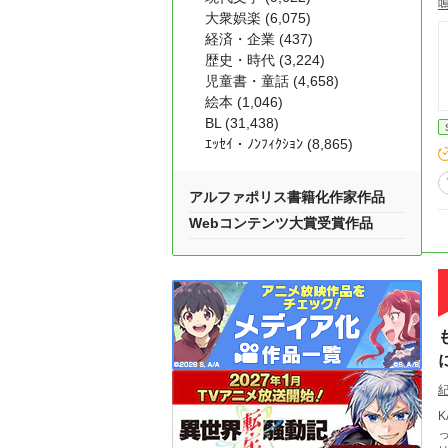
大衆娯楽 (6,075)
経済・企業 (437)
歴史・時代 (3,224)
児童書・童話 (4,658)
絵本 (1,046)
BL (31,438)
ｴｯｾｲ・ﾉﾝﾌｨｸｼｮﾝ (8,865)
アルファポリス書籍化作家作品
Webコンテンツ大賞受賞作品
K
っちを