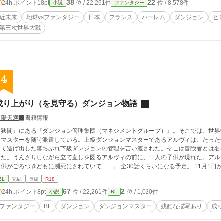
38
22
24h.ポイント
18pt
位 / 22,261件
位 / 8,578件
小説
ファンタジー
近未来
地球vsファンタジー
日本
フランス
ハーレム
ダンジョン
ヒ
第三次世界大戦
4
成り上がり（を見守る）ダンジョン物語
朝陽天満
書籍情報
『狭間』にある『ダンジョン管理集団（マネジメントグループ）』。そこでは、世界
ンマスターを随時派遣している。上級ダンジョンマスターであるアルヴィは、たった
して逃げ出した落ちぶれ下級ダンジョンの管理を言い渡された。そこは冒険者とは名
った。うんざりしながら立て直しを図るアルヴィの前に、一人の子供が現れた。アル
子供がごろつきどもに瀕死にされていて……。 全30話くらいになる予定。 11月1
BL
完結
長編
R18
67
2
24h.ポイント
8pt
位 / 22,261件
位 / 1,020件
小説
BL
ファンタジー
BL
ダンジョン
ダンジョンマスター
残酷な描写あり
成