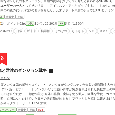
術を確立した六条グループが、巨額の資金を投じて作らせたと言われるVRMMO。 伊勢翔太（ショウ）は限定オープンに当選し
たユーザーの一人としてその世界――アイリスフィアへとダイブする。 しかし、
張中の両親の代わりに妹の面倒をみたり、元来サポート気質のショウはIROという
。 順調に無人島スタートしたショウだが、不用意に配信していたのをミオンというリスナーに見つかってしまう。
SF
連載中
長編
実はそのミオンはクラスメイトの出雲澪。 同じ電脳部に入ったことでお互いに気づ
15
3
24h.ポイント
62pt
位 / 22,261件
位 / 1,190件
小説
SF
無人島ライブを始めることに。 怪我しているのを助けて懐いた狼（？）のルピとと
、その行動はライブを通してゲーム世界全体に影響を及ぼしていくのであった…… 【登場人物】 伊勢翔太：ショウ … 高1。過度
VRMMO
日常
近未来
掲示板
ほのぼの
もふもふ
ソロ
スキル
気遣い性からソロ希望。 出雲 澪：ミオン … 高1。内気すぎる性格だが、実際は……
なのに残念度高め。 熊野やえ：ヤタ … 担任＆電脳部顧問。おっとり切れ味抜群。 伊
かを地で行くタイプ。 柏原直斗：ナット … ショウの幼馴染＆親友で天然陽キャ。 鹿
トのお目付け役。 伊勢真白：マリー … 翔太の姉。大1。感性だけで生きてる系。
3
俺と君達のダンジョン戦争
トマルン
腐メンタル系の最強ヒロイン × メンタルがタングステン合金製の頭脳派主人公！！ 【 ヤンデレあります！ 無双あります！
レ あります！！！ 】 メンタルだけは強い青年が突然巻き込まれた異世界との戦争。 祖国の国境線は断絶され亡国の危機に。 救
えるのは自分だけ…… 敵は強靭な肉体の化物、魔法を使う亜人、狂暴な天使、カッコ
、亡国になりかけていた日本の快進撃が始まる！ フワッとした感じに書き上げられた、ゆるキャラ達の織り成すハートフルほん
わかギャグストーリー！ LOVE満載！
ファンタジー
連載中
長編
R15