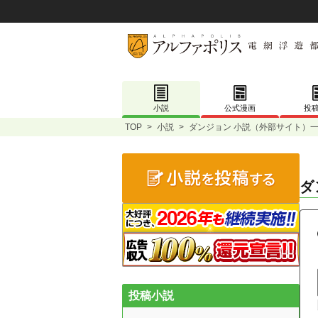
小説
公式漫画
投
TOP
>
小説
>
ダンジョン 小説（外部サイト）
ダ
投稿小説