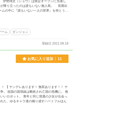
彼が降り立ったのは誰もいない無人島。 長期出
ゲームの中に『誰もいない一人の世界』を持とうと
いた二人は、部活動の一環として二人三脚での
もに、のんびり無人島ライフを目指すショウだ
の
ゲーム
ダンジョン
 香取鈴音：ベル … 高2。電脳部部長。和風美人
勢美姫：セス … 翔太の妹。中3。天才となんと
登録日 2021.09.18
島恭子：ポリー … クラス委員長。ショウとナッ
お気に入り追加
11
！ ヤ
いいロボット。 青年と同じ境遇の少女が出会っ