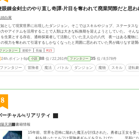
隻眼錬金剣士のやり直し奇譚-片目を奪われて廃業間際だと思わ
黒頭白尾
突如として現実世界に出現したダンジョン。そこではスキルやジョブ、ステータスな
力やアイテムを活用することで人類は大きな転換期を迎えようとしていた。 そんな時代の転換期においてダンジョンを攻略するこ
とを生業とする存在、通称探索者して活動していた主人公の八代 夜一はある魔物によって
目の視力を奪われて引退するしかなくなったと周囲に思われていた男が織りなす逆襲
ファンタジー
連載中
長編
R15
88
35
24h.ポイント
6pt
位 / 22,261件
位 / 8,578件
小説
ファンタジー
ファンタジー
冒険者
魔法
バトル
ダンジョン
魔物
スキル
逆転
8
バーチャル≒リアリティ
朝陽天満
書籍情報
15年前、世界を恐怖に陥れた魔王が討伐された。勇者は王女を娶
し、剣を持ったエルフは冒険者ギルドを立ち上げた……。平和に