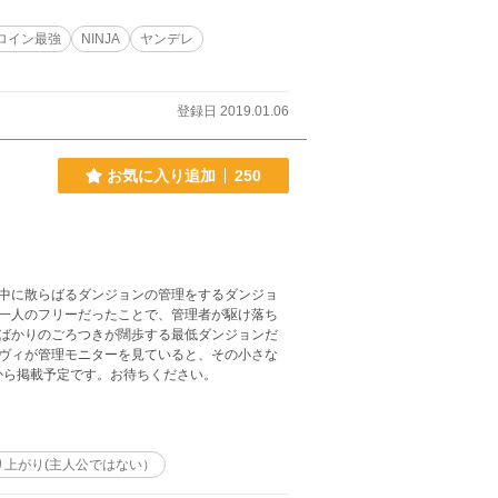
ロイン最強
NINJA
ヤンデレ
登録日 2019.01.06
お気に入り追加
250
中に散らばるダンジョンの管理をするダンジョ
一人のフリーだったことで、管理者が駆け落ち
ばかりのごろつきが闊歩する最低ダンジョンだ
ヴィが管理モニターを見ていると、その小さな
日から掲載予定です。お待ちください。
り上がり(主人公ではない）