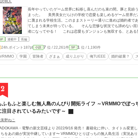
鳴沢明人
長年やっていたゲーム世界に転移し喜んだのも束の間。豚と見紛
まった。 美男美女だらけの学校で恋愛も楽しめるゲーム世界だ
に蔑まれる学校生活。このままストーリー通りに進めば婚約者で
てしまう未来が待っている。 そんな悲惨な状況でも諦めない屈
者になってやる！ これは恋愛もダンジョンも無双する、とある
SF
連載中
長編
7
1
24h.ポイント
187pt
位 / 22,261件
位 / 1,190件
小説
SF
VRMMO
学園
冒険者
ざまぁ
成り上がり
俺TUEEE
婚約破棄？
2
もふもふと楽しむ無人島のんびり開拓ライフ ～VRMMOでぼ
に注目されているみたいです～
紀美野ねこ
ADOKAWA・電撃の新文芸様より 2022/9/16 発売！ 書籍化に伴い、タイトル変更しました。 
あの娘が実況中継しています〜 VRMMOひとりぼっちの無人島生活（実況あり） 『Iris Revolution Online』――フルダイブVR