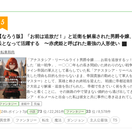
5
【なろう版】「お前は追放だ！」と近衛を解雇された男爵令嬢
兵となって活躍する 〜赤虎姫と呼ばれた最強の人形使い
自転車和尚
「アナスタシア・リーベルライト男爵令嬢……お前を追放するッ！」 大陸全土を巻き込んで最悪の大戦禍を
した「統一戦争」、一〇〇〇年もの長き間続いた終わりのない戦争
ァイン帝国の軍人として暮らしていた私「アナスタシア・リーベル
生した理由も目的も分からないまま、帝国貴族の勤めとして軍人
マスター）として、英雄と称され終戦を迎えた。 戦後に帝都近衛部隊へと配属されていた私は、隊長であるクラー
ク大佐より解雇・追放を告げられた。 帝都で生きていく術を失っ
路へと着くことに。 その旅路の中で望まない婚約から逃げ出してきた侯爵令嬢にして規格外の魔術師であるパトリ
シア・ギルメールと出会った私は彼女と共に事件に巻き込まれてし
シアの魔術を合わせてバディとなり、困難を乗り越えた私たちは
ファンタジー
連載中
長編
た衛兵隊へ志願する。 衛兵隊で出会った一癖も二癖もある仲間た
73
33
24h.ポイント
7pt
位 / 22,261件
位 / 8,578件
小説
ファンタジー
シアは次第に帝国全土を巻き込む陰謀の渦に巻き込まれることに……。 最強の人形使いアナスタシアと最
師令嬢パトリシア、二人の前に待ち受ける運命とは一体？
異世界
ファンタジー
転生
魔法
ダンジョン
主人公最強
TS