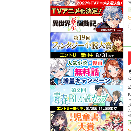
言
K
っちを
技
したのだった