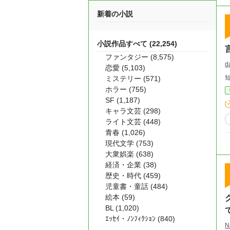
新着の小説
小説作品すべて (22,254)
ファンタジー (8,575)
d
恋愛 (5,103)
ミステリー (571)
ホラー (755)
SF (1,187)
キャラ文芸 (298)
ライト文芸 (448)
青春 (1,026)
現代文学 (753)
大衆娯楽 (638)
経済・企業 (38)
歴史・時代 (459)
児童書・童話 (484)
絵本 (59)
BL (1,020)
ｴｯｾｲ・ﾉﾝﾌｨｸｼｮﾝ (840)
N