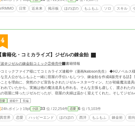
無人島ライブを始めることに。 怪我しているのを助けて懐いた狼（？）のルピとと
、その行動はライブを通してゲーム世界全体に影響を及ぼしていくのであった…… 【登場人物】 伊勢翔太：ショウ … 高1。過度
VRMMO
日常
近未来
掲示板
ほのぼの
もふもふ
ソロ
スキル
気遣い性からソロ希望。 出雲 澪：ミオン … 高1。内気すぎる性格だが、実際は……
なのに残念度高め。 熊野やえ：ヤタ … 担任＆電脳部顧問。おっとり切れ味抜群。 伊
かを地で行くタイプ。 柏原直斗：ナット … ショウの幼馴染＆親友で天然陽キャ。 鹿
トのお目付け役。 伊勢真白：マリー … 翔太の姉。大1。感性だけで生きてる系。
4
【書籍化・コミカライズ】ジゼルの錬金飴
斯波＠ジゼルの錬金飴コミック②発売中
書籍情報
コミックファイア様にてコミカライズ連載中（漫画/katoson先生） ◆HJノベルス様より
きな主人公がもふもふと一緒に宿屋の手伝いもしつつ、錬金飴を作成&販売する話】
いことを理由に、突然のクビ宣告をされたジゼル＝スターウィン。だが初級魔法道具
言われていたから。実施は他の魔法道具も作れる。そんな主張も虚しく、渡されたの
先の宿屋に帰ったジゼルだったが、宿屋の夫婦は温かく迎えてくれた。そしてジゼル
錬金飴…ジゼルの祖母が作っていた薬あめを錬金術を用いて改良したもの。肩こり・風邪に効く飴、腰痛に効く飴、
恋愛
連載中
長編
疲労回復効果がある飴の三種類がある。効果だけではなく味もそれぞれ異なる。
33
6
24h.ポイント
19pt
位 / 22,254件
位 / 5,103件
小説
恋愛
異世界
恋愛
ハッピーエンド
ほのぼの
西洋
もふもふ
錬金術
前