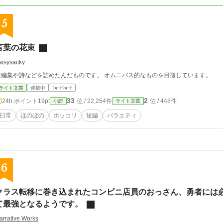
5
言葉の花束
aisysacky
短編集や詩などを詰めたんだものです。 オムニバス的なものを目指しています。
ライト文芸
連載中
ｼｮｰﾄｼｮｰﾄ
33
2
24h.ポイント
19pt
位 / 22,254件
位 / 448件
小説
ライト文芸
日常
ほのぼの
ホッコリ
短編
バラエティ
6
クラス転移に巻き込まれたコンビニ店員のおっさん、勇者には
て最強となるようです。
arrative Works