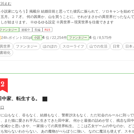
実川えむ
【小説家になろう】掲載分 結婚目前と思ってた彼氏に振られて、ソロキャンを始めて
五月。２７才。 何の因果か、山を買うことに。それがまさかの異世界だったなんて。 恋愛よりもスローライフな五月の、異
らしが始まります。 ※ゆるゆる設定 ※異世界⇔現実世界を往復できます
ファンタジー
連載中
長編
R15
4
4
24h.ポイント
331pt
位 / 22,254件
位 / 8,575件
小説
ファンタジー
異世界
ファンタジー
ほのぼの
スローライフ
山での生活
日常
日本
書籍化
2
田中家、転生する。
猪口
特に山もなく、谷もなく、結婚もなく、警察沙汰もなく、ただ社会のルールに則って
、また猫に愛され平凡に生きてきた田中家。 何かと最後の詰めが甘く、残念な田中家。 そんな田中家を襲った突然の大地震
全滅かと思いきや、一家揃っての異世界転生。 ここは乙女ゲームの中なのか。 どこなのか。 悪役令嬢なのか。 攻略対象なのか。
誰も知らないわからない。 あの魔物がべらぼうに強い。 なのに魔法も使えず、スキル