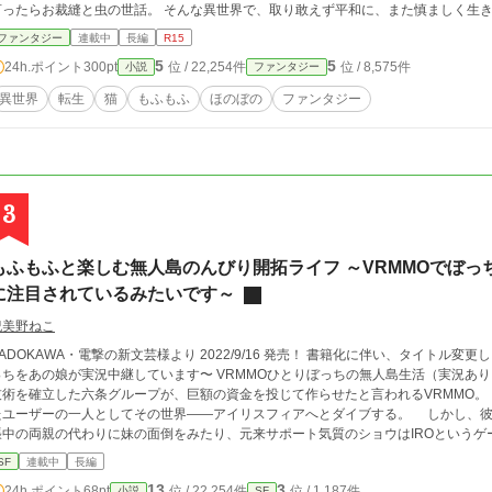
ったらお裁縫と虫の世話。 そんな異世界で、取り敢えず平和に、また慎ましく生きていきたい田中家
頂いております。
ファンタジー
連載中
長編
R15
5
5
24h.ポイント
300pt
位 / 22,254件
位 / 8,575件
小説
ファンタジー
異世界
転生
猫
もふもふ
ほのぼの
ファンタジー
3
もふもふと楽しむ無人島のんびり開拓ライフ ～VRMMOでぼ
に注目されているみたいです～
紀美野ねこ
ADOKAWA・電撃の新文芸様より 2022/9/16 発売！ 書籍化に伴い、タイトル変更しました。 
あの娘が実況中継しています〜 VRMMOひとりぼっちの無人島生活（実況あり） 『Iris Revolution Online』――フルダイブVR
術を確立した六条グループが、巨額の資金を投じて作らせたと言われるVRMMO。 伊勢翔太（ショウ）は限定オープンに当選し
たユーザーの一人としてその世界――アイリスフィアへとダイブする。 しかし、
張中の両親の代わりに妹の面倒をみたり、元来サポート気質のショウはIROという
。 順調に無人島スタートしたショウだが、不用意に配信していたのをミオンというリスナーに見つかってしまう。
SF
連載中
長編
実はそのミオンはクラスメイトの出雲澪。 同じ電脳部に入ったことでお互いに気づ
13
3
24h.ポイント
68pt
位 / 22,254件
位 / 1,187件
小説
SF