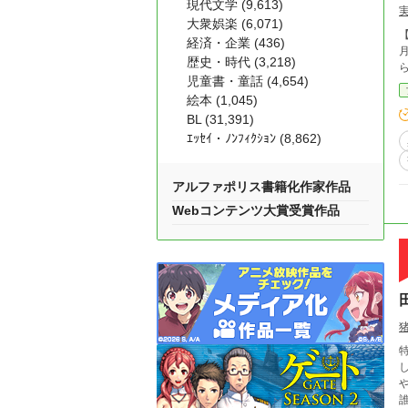
現代文学 (9,613)
大衆娯楽 (6,071)
経済・企業 (436)
月
歴史・時代 (3,218)
児童書・童話 (4,654)
絵本 (1,045)
BL (31,391)
ｴｯｾｲ・ﾉﾝﾌｨｸｼｮﾝ (8,862)
アルファポリス書籍化作家作品
Webコンテンツ大賞受賞作品
し
や