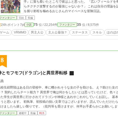
手』に落ち着いたところで彼はふと思った。 「広いフィールドを
らチクチク攻撃するのが最強じゃないか？」 これは自分の理論を
を握り射程を極めるおじさんのマイペースな冒険日誌。
ファンタジー
完結
長編
75
35
24h.ポイント
7pt
位 / 22,254件
位 / 8,575件
小説
ファンタジー
ゲーム
VRMMO
男主人公
主人公最強？
ステータス
スキル
ほのぼ
8
神とモフモフ(ドラゴン)と異世界転移
龍央
高校生紺野陸はある日の登校中、車に轢かれそうな女の子を助ける。 え？助けた女の
ン？ 契約したらチート能力？ 異世界で俺は何かをしたいとは思っていたけど、色々
た学生が異世界に行かされてドラゴンや神様とあれやこれやしていくお話し。 基本シリアス少な目、モフモフ成分有りで書いてい
す。 初執筆、初投稿の拙い文章ではございますが、読んでいただけたら幸いです。 何もかもが初めてのため、感想等を
けましたら嬉しい限りです。（批判等も受けますが、何卒お手柔らかにお願いします） 1話2800文字～3500文字以内で投
 ※小説家になろう様、カクヨム様にも掲載させて頂いております。 ※少しだけ書き溜められたので、お盆週間と称し
ファンタジー
連載中
長編
R15
まして。 ８月１０日～８月１８日までの間の９日間、『神とモフモフ(ドラゴン)と