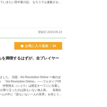
の話。 なろうでも連載させて
登録日 2019.06.22
お気に入り追加
38
っちを満喫するはずが、全プレイヤー
旧題：Iris Revolution Online 〜俺のぼ
彼が降り立ったのは誰もいない無人島。 長期出
ゲームの中に『誰もいない一人の世界』を持とうと
いた二人は、部活動の一環として二人三脚での