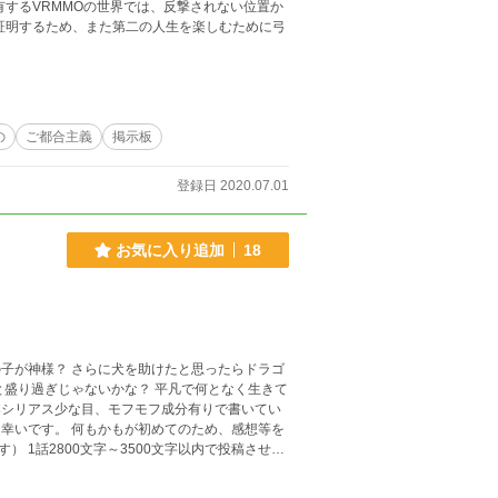
有するVRMMOの世界では、反撃されない位置か
証明するため、また第二の人生を楽しむために弓
の
ご都合主義
掲示板
登録日 2020.07.01
お気に入り追加
18
子が神様？ さらに犬を助けたと思ったらドラゴ
と盛り過ぎじゃないかな？ 平凡で何となく生きて
稿させて
異世界転移』を１日２話更新致します！ 更新時間