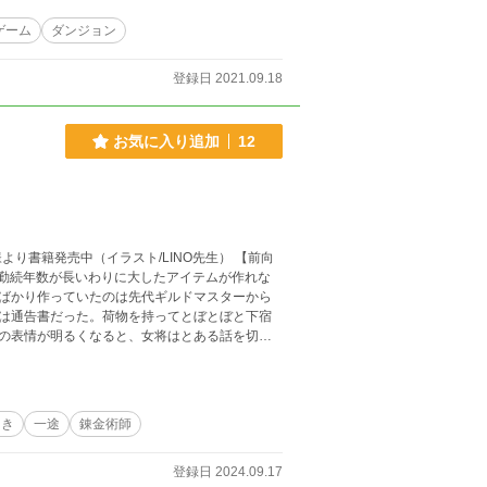
もに、のんびり無人島ライフを目指すショウだ
の
ゲーム
ダンジョン
 香取鈴音：ベル … 高2。電脳部部長。和風美人
勢美姫：セス … 翔太の妹。中3。天才となんと
登録日 2021.09.18
島恭子：ポリー … クラス委員長。ショウとナッ
お気に入り追加
12
書籍発売中（イラスト/LINO先生） 【前向
 勤続年数が長いわりに大したアイテムが作れな
ばかり作っていたのは先代ギルドマスターから
は通告書だった。荷物を持ってとぼとぼと下宿
の表情が明るくなると、女将はとある話を切り
向き
一途
錬金術師
登録日 2024.09.17