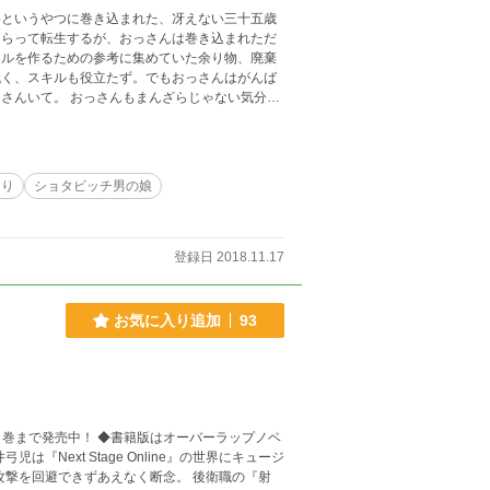
もらって転生するが、おっさんは巻き込まれただ
キルを作るための参考に集めていた余り物、廃棄
さんいて。 おっさんもまんざらじゃない気分だ
たり。 そんなおっさんの異世界での、なんてことの無い物語。
あり
ショタビッチ男の娘
登録日 2018.11.17
お気に入り追加
93
巻まで発売中！ ◆書籍版はオーバーラップノベ
攻撃を回避できずあえなく断念。 後衛職の『射