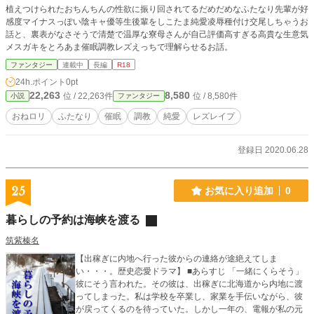
植えつけられたおちんちんの性欲に振り回されてるだめだめなふたなり先輩が好
る。あわよくば恋人関係に成りたい。 ※♡なし。 ※ハッピーエンド。 ※完結済
感度マイナスっぽい陰キャ優等生後輩をしこたま純愛凌辱種付け交尾しちゃうお
み。10万字ほど。
話と、裏表がなさそうで清楚で温厚な寮母さんが自己評価高すぎる高貴な生意気
メスガキをとろあま催眠調教レズえっちで理解らせるお話。
ファンタジー
連載中
長編
R18
24h.ポイント
0pt
22,263
8,580
位 / 22,263件
位 / 8,580件
小説
ファンタジー
おねロリ
ふたなり
催眠
調教
純愛
レズレイプ
登録日 2020.06.28
25
お気に入り追加
0
暮らしの予約は海峡を渡る
筑紫榛名
【出稼ぎに内地へ行った彼からの連絡が途絶えてしま
い・・・。歴史恋愛ドラマ】 ■あらすじ 「一緒にくらそう」
彼にそう言われた。その彼は、出稼ぎに北海道から内地に渡
ってしまった。私は学校を卒業し、家業を手伝いながら、彼
が戻ってくるのを待っていた。しかし一年の、電報が私の元