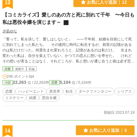
13
お気に入り追加
12
【コミカライズ】愛しのあの方と死に別れて千年 〜今日も
私は悪役令嬢を演じます～
夕凪ゆな
「誓って。私を決して、愛しはしないと」 ――千年前、結婚を目前にして死
に別れてしまった私たち。 その後同じ時代に転生するが、前世の記憶がある
のは私だけだった。何度生まれ変わろうと、記憶があるのは私だけ。 生まれ
変わった私は、自分を覚えていない、かつての恋人に想いを寄せた。 けれど
その想いが実ることはなく、それどころか、私と想いが通じ合うと彼は必ず悲惨
な死を遂げてしまうのだ。 だから私は諦めた。 彼を愛することを。彼に愛
恋愛
連載中
長編
されることを。――それなのに。 あれから千年。 伯爵家の娘として生まれ
24h.ポイント
0pt
変わった私のもとに、ある日縁談が申し込まれる。その相手はなんと、もう二度
22,263
5,104
位 / 22,263件
位 / 5,104件
小説
恋愛
と関わらないと心に誓った彼だった。 ――千年の時を経て、二人の運命の歯
車がようやく動き始める。果たして二人は結ばれることができるのか――。 ※
恋愛
ハッピーエンド
異世界
転生
ダークファンタジー
シリアス
この作品はコミカライズされています。アマゾン、レンタ、コミックシーモア、
ミステリー
純愛
悪役令嬢
めちゃコミックその他の各電子書籍サイトにて配信中。
登録日 2023.07.19
14
お気に入り追加
0