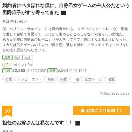
婚約者にベタぼれな僕に、自称乙女ゲームの主人公だという
男爵庶子がすり寄ってきた
ちはやれいめい
僕、ベリアル・サルディニには婚約者がいる。 クラウディア・クレイヴ。 勤勉
で優しく聡明で可愛くて、とにかく褒めるところしかない素晴らしい女性だ。
ある日学校に男爵家の庶子ユカリが入学してきて、僕にすりよるようになった。
ユカリは乙女ゲームの主人公で僕と恋に落ちる運命、クラウディアはユカリをい
じめ抜く悪役なのだという。
恋愛
完結
短編
24h.ポイント
0pt
22,263
5,104
位 / 22,263件
位 / 5,104件
小説
恋愛
恋愛
ハッピーエンド
短編
純愛
一途
乙女ゲーム
溺愛
登録日 2023.02.07
16
お気に入り追加
1
担任のお嫁さんは私なんです！！
新山桜