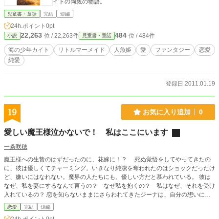
イトの両親の物語。
児童書・童話
完結
短編
24h.ポイント
0pt
22,263
484
位 / 22,263件
位 / 484件
小説
児童書・童話
海の少年カイト
リトルマーメイド
人魚姫
愛
ファンタジー
恋愛
純愛
登録日 2011.01.19
19
お気に入り追加
0
愛しい魔王様泣かないで！ 私はここにいます
一条咲穂
魔王様への生贄のはずだったのに、花嫁に！？ 死ぬ覚悟をしてやってきたの
に、彼は優しくてチャーミング。いきなり純潔を奪われたのはショックだったけ
ど、嫌いにはなれない。魔界の人たちにも、優しい方だと慕われている。 彼は
なぜ、私を妻にするなんて言うの？ なぜ私を抱くの？ 私はなぜ、それを受け
入れているの？ 恋を知らないままにさらわれてきたジーナは、自分の想いに
も、彼の想いにも、なかなか気付くことができない。魔王は、ジーナが心から夫
恋愛
完結
短編
として自分を求める日を待ち続ける。ようやくその日が訪れ、幸せを感じたのも