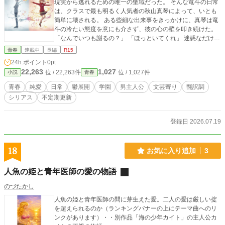
現実から逃れるための唯一の聖域だった。 そんな竜斗の日常
は、クラスで最も明るく人気者の秋山真琴によって、いとも
簡単に壊される。 ある些細な出来事をきっかけに、真琴は竜
斗の冷たい態度を意にも介さず、彼の心の壁を叩き続けた。
「なんでいつも謝るの？」 「ほっといてくれ」 迷惑なだけの
はずだった。彼女の眩しさは、ただ煩わしいだけのはずだっ
青春
連載中
長編
R15
た。 だが、竜斗がその細い肩に背負うもの―――長年入院し
24h.ポイント
0pt
ている母、一日中働く父、そして世話をしなければならない
22,263
1,027
位 / 22,263件
位 / 1,027件
小説
青春
幼い妹―――その重さを、彼女だけが見抜こうとしていた。
これは、青春のすべてを捨てて生きるしかなかった少年と、
青春
純愛
日常
鬱展開
学園
男主人公
文芸寄り
翻訳調
彼の凍りついた心を必死に溶かそうとする少女の物語。 残酷
シリアス
不定期更新
すぎる現実の先に、二人が見つけるものは、果たして救い
か、それとも―――。
登録日 2026.07.19
18
お気に入り追加
3
人魚の姫と青年医師の愛の物語
のづたかし
人魚の姫と青年医師の間に芽生えた愛。二人の愛は厳しい掟
を超えられるのか（ランキングバナーの上にテーマ曲へのリ
ンクがあります）・・別作品「海の少年カイト」の主人公カ