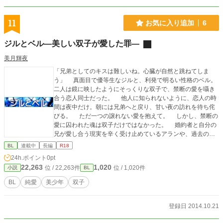
11
お気に入り追加
6
ジルとベル―美しい双子が愛した罪―
美月輝夜
「兄弟としてのキスは難しいね。心臓が自然と跳ねてしま
う」 真面目で優等生なジルと、利発で明るい性格のベル。
二人は鏡に映したようにそっくりな双子で、禁断の愛を囁き
合う恋人同士だった。 他人に知られないように、恋人の時
間は夜中だけ。朝には兄弟へと戻り、甘い夜の訪れを待ち侘
びる。 ただ一つの譲れない愛を抱えて。 しかし、禁断の
愛に囚われた魂は双子だけではなかった。 婚約者と自分の
兄が愛し合う現実を辛く受け止めているアランや、過去の恋
人・ウィリアムが忘れられないダグラス。 双子の友人達も
BL
連載中
長編
R18
また、他人に云えない事情を抱えていたのだ。 オリジナル
24h.ポイント
0pt
BL小説/双子兄×双子弟/近親相姦/BL/純愛/メリーバッド/R18/
22,263
1,020
位 / 22,263件
位 / 1,020件
小説
BL
脇CP有/NL描写有
BL
純愛
美少年
双子
登録日 2014.10.21