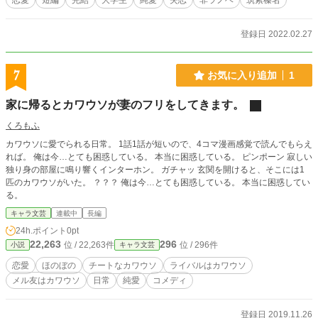
恋愛
短編
完結
大学生
純愛
失恋
非ラノベ
筑紫榛名
登録日 2022.02.27
7
お気に入り追加
1
家に帰るとカワウソが妻のフリをしてきます。
くろもふ
カワウソに愛でられる日常。 1話1話が短いので、4コマ漫画感覚で読んでもらえ
れば。 俺は今…とても困惑している。 本当に困惑している。 ピンポーン 寂しい
独り身の部屋に鳴り響くインターホン。 ガチャッ 玄関を開けると、そこには1
匹のカワウソがいた。 ？？？ 俺は今…とても困惑している。 本当に困惑してい
る。
キャラ文芸
連載中
長編
24h.ポイント
0pt
22,263
296
位 / 22,263件
位 / 296件
小説
キャラ文芸
恋愛
ほのぼの
チートなカワウソ
ライバルはカワウソ
メル友はカワウソ
日常
純愛
コメディ
登録日 2019.11.26