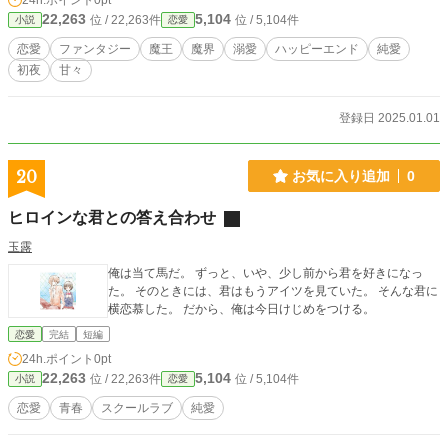
24h.ポイント
0pt
束の間、二人は引き裂かれる運命にあった。里から差し出された者としての使命
22,263
5,104
位 / 22,263件
位 / 5,104件
小説
恋愛
と、世界のバランスに深く関わる者としての使命が交錯する。
恋愛
ファンタジー
魔王
魔界
溺愛
ハッピーエンド
純愛
初夜
甘々
登録日 2025.01.01
20
お気に入り追加
0
ヒロインな君との答え合わせ
玉露
俺は当て馬だ。 ずっと、いや、少し前から君を好きになっ
た。 そのときには、君はもうアイツを見ていた。 そんな君に
横恋慕した。 だから、俺は今日けじめをつける。
恋愛
完結
短編
24h.ポイント
0pt
22,263
5,104
位 / 22,263件
位 / 5,104件
小説
恋愛
恋愛
青春
スクールラブ
純愛