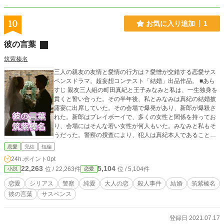
10
お気に入り追加
1
彼の言葉
筑紫榛名
三人の親友の友情と愛情の行方は？愛憎が交錯する恋愛サス
ペンスドラマ。超妄想コンテスト「結婚」出品作品。 ■あら
すじ 親友三人組の町田真紀と王子みなみと私は、一生独身を
貫くと誓い合った。その半年後、私とみなみは真紀の結婚披
露宴に出席していた。その会場で爆発があり、新郎が爆殺さ
れた。新郎はプレイボーイで、多くの女性と関係を持ってお
り、会場にはそんな若い女性が何人もいた。みなみと私もそ
うだった。警察の捜査により、犯人は真紀本人であることが
判明した。真紀が連行されそうになるとき、みなみは真紀の
恋愛
完結
短編
前に躍り出るが……。 ※400字詰め原稿用紙換算枚数：25枚
24h.ポイント
0pt
※非ラノベ作品です。 ※こちらの作品はエブリスタ、カクヨ
22,263
5,104
位 / 22,263件
位 / 5,104件
小説
恋愛
ム、小説家になろう、ステキブンゲイの各小説サイトにも掲
載予定です。
恋愛
シリアス
警察
純愛
大人の恋
殺人事件
結婚
筑紫榛名
彼の言葉
サスペンス
登録日 2021.07.17