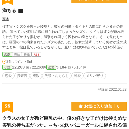
満ちる
西木
捜査官・シズクを襲った陵辱と、彼女の同僚・タイキとの間に起きた変化の物
語。 追っていた犯罪組織に捕らわれてしまったシズク。タイキは彼女が連れ去
られた手がかりを掴むが、襲撃され同じく囚われの身となる。そこで見たもの
は、画面の中の拘束されたシズクの姿だった。彼女に近寄っていく何者か達の成
すことを、彼は見ているしかなかった。互いに好意を抱いていただけの関係が、
この事件を機に、深く抉られていく……。
恋愛
完結
長編
R18
24h.ポイント
0pt
22,263
5,104
位 / 22,263件
位 / 5,104件
小説
恋愛
恋愛
捜査官
複数
失禁・おもらし
純愛
メリバ寄り
登録日 2022.01.23
23
お気に入り追加
0
クラスの女子が殆ど巨乳の中、僕の好きな子だけは控えめな
美乳の持ち主だった。～ちっぱいバニーガールに絆される偏