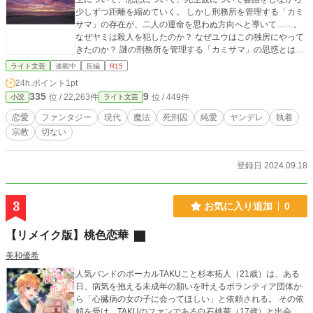
少しずつ距離を縮めていく。 しかし刑務所を管理する「カミ
サマ」の存在が、二人の運命を思わぬ方向へと導いて……。
なぜヤミは殺人を犯したのか？ なぜユウはこの独房にやって
きたのか？ 謎の刑務所を管理する「カミサマ」の思惑とは？
二人の長い長い夏休みが始まろうとしていた……。 ＜登場人
ライト文芸
連載中
長編
R15
物＞ 灰谷ヤミ（22） 死刑囚。夕闇色の髪、金色に見える瞳を
24h.ポイント
1pt
持ち、長身で細身の体型。大学2年生のときに殺人を犯し、死
335
9
位 / 22,263件
位 / 449件
小説
ライト文芸
刑を言い渡される。 「悲劇的な人生」の彼は、10歳のときか
らずっと自分だけの神様を信じて生きてきた。いつか神様の
恋愛
ファンタジー
現代
魔法
死刑囚
純愛
ヤンデレ
執着
元で神様に愛されることが彼の夢。 物腰穏やかで素直、思慮
宗教
切ない
深い性格だが、一つのものを信じ通す異常な執着心を垣間見
せる。 好きなものは、海と空と猫と本。嫌いなものは、うわ
べだけの会話と考えなしに話す人。 火置ユウ（21） 黒くウエ
登録日 2024.09.18
ーブしたセミロングの髪、宇宙色の瞳、やや小柄な魔法使
い。「時空の魔女」として異なる時空を行き来しながら、崩
壊しそうな世界を直す仕事をしている。 11歳の時に時空の渦
3
お気に入り追加
0
に巻き込まれて魔法使いになってからというもの、あらゆる
世界を旅しながら魔法の腕を磨いてきた。 個人主義者でプラ
【リメイク版】桃色恋華
イドが高い。感受性が高いところが強みでもあり、弱みでも
ある。 好きなものは、パンとチーズと魔法と見たことのない
美和優希
景色。嫌いなものは、全体主義と多数決。 カミサマ ヤミが囚
人気バンドのボーカルTAKUこと杉本拓人（21歳）は、ある
われている刑務所を管理する謎の人物。 2メートルもあろう
日、病気を抱える未成年の願いを叶えるボランティア団体か
かというほどの長身に長い手足。ひょろっとした体型。顔は
ら「心臓病の女の子に会ってほしい」と依頼される。 その依
若く見えるが、髪もヒゲも真っ白。ヒゲは豊かで、いわゆる
頼を受け、TAKUのファンである白石桃華（17歳）と出会