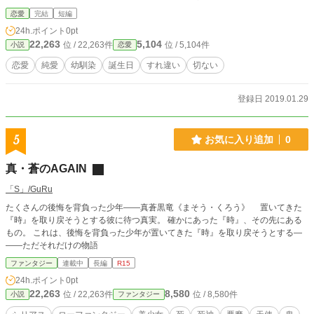
恋愛
完結
短編
24h.ポイント
0pt
22,263
5,104
位 / 22,263件
位 / 5,104件
小説
恋愛
恋愛
純愛
幼馴染
誕生日
すれ違い
切ない
登録日 2019.01.29
5
お気に入り追加
0
真・蒼のAGAIN
「S」/GuRu
たくさんの後悔を背負った少年――真蒼黒竜《まそう・くろう》 置いてきた
『時』を取り戻そうとする彼に待つ真実。 確かにあった『時』、その先にある
もの。 これは、後悔を背負った少年が置いてきた『時』を取り戻そうとする―
――ただそれだけの物語
ファンタジー
連載中
長編
R15
24h.ポイント
0pt
22,263
8,580
位 / 22,263件
位 / 8,580件
小説
ファンタジー