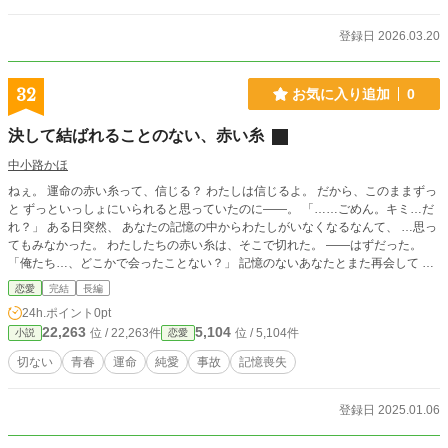
登録日 2026.03.20
32
お気に入り追加
0
決して結ばれることのない、赤い糸
中小路かほ
ねぇ。 運命の赤い糸って、信じる？ わたしは信じるよ。 だから、このままずっ
と ずっといっしょにいられると思っていたのに――。 「……ごめん。キミ…だ
れ？」 ある日突然、 あなたの記憶の中からわたしがいなくなるなんて、 …思っ
てもみなかった。 わたしたちの赤い糸は、そこで切れた。 ――はずだった。
「俺たち…、どこかで会ったことない？」 記憶のないあなたとまた再会して も
う一度、赤い糸を信じてしまった。 だって、あなたと二度も巡り会えたんだか
恋愛
完結
長編
ら。 あなたがわたしを忘れていても、 わたしはあなたを覚えている。 ――だか
24h.ポイント
0pt
ら。 あなたのこと、好きのままでいいですか？ 赤い糸に導かれたわたしたち
22,263
5,104
位 / 22,263件
位 / 5,104件
小説
恋愛
に、 …残酷な運命が待ち受けているとも知らずに。
切ない
青春
運命
純愛
事故
記憶喪失
登録日 2025.01.06