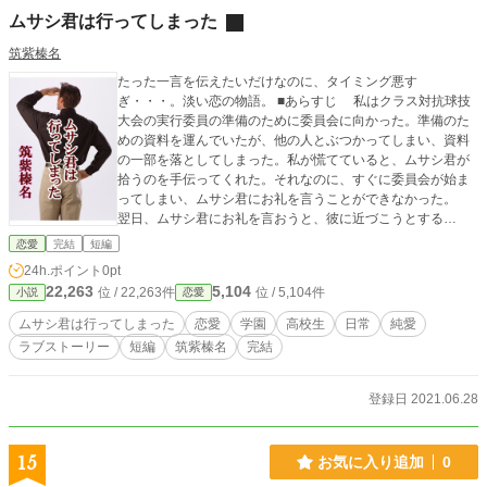
ムサシ君は行ってしまった
筑紫榛名
たった一言を伝えたいだけなのに、タイミング悪す
ぎ・・・。淡い恋の物語。 ■あらすじ 私はクラス対抗球技
大会の実行委員の準備のために委員会に向かった。準備のた
めの資料を運んでいたが、他の人とぶつかってしまい、資料
の一部を落としてしまった。私が慌てていると、ムサシ君が
拾うのを手伝ってくれた。それなのに、すぐに委員会が始ま
ってしまい、ムサシ君にお礼を言うことができなかった。
翌日、ムサシ君にお礼を言おうと、彼に近づこうとする
が……。 ※400字詰め原稿用紙換算枚数：25枚 ※こちらの作
恋愛
完結
短編
品はエブリスタ、カクヨム、小説家になろうの各小説サイト
24h.ポイント
0pt
にも掲載予定です。
22,263
5,104
位 / 22,263件
位 / 5,104件
小説
恋愛
ムサシ君は行ってしまった
恋愛
学園
高校生
日常
純愛
ラブストーリー
短編
筑紫榛名
完結
登録日 2021.06.28
15
お気に入り追加
0