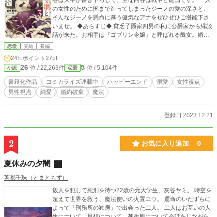
巻は大半が書き下ろしで、主な内容は戦争と建国です。 一人
の女性のために国まで造ってしまったジーノの愛の深さと、
そんなジーノを懸命に慕う健気なアナをぜひぜひご堪能下さ
いませ。 ◆あらすじ◆ 貧乏子爵家四男の私に公爵家から縁談
話が来た。お相手は『ゴブリン令嬢』と呼ばれる醜女。婚約
相手が見つからず、私に白羽の矢が立ったのだ。爵位の差で
恋愛
完結
長編
断るなんてできない。 だが令嬢自身は破談を目論んでいた。
24h.ポイント
27pt
醜女と無理矢理婚約させられた私への申し訳なさからだっ
26
5
位 / 22,263件
位 / 5,104件
小説
恋愛
た。 ……放っておけない。女性から蛇蝎の如く嫌われたキモ
メン。それが前世の私だ。容姿で差別される辛さはよく知っ
書籍化作品
コミカライズ連載中
ハッピーエンド
溺愛
女性視点
ている。人間、大事なのは中身だ。そうだろう？ 全てを諦め
男性視点
純愛
婚約破棄
魔法
たように笑う彼女。いつか本当の笑顔で笑ってもらおうでは
ないか。そう思って強引に婚約を成立させたが、令嬢はとて
も愛らしい人だった。彼女に夢中になるのに、そう時間は掛
登録日 2023.12.21
からなかった。 ◆◆皆様のおかげでランキング載りました。
応援ありがとうございます。 これを貼ると読んでくれる人が
増えるらしいので達成順位貼ります。 【総合】日間1位、週
2
お気に入り追加
0
間1位、月間1位、四半期1位、年間2位（完結済1位）。 【ジ
ャンル別（異世界恋愛）】週間1位、月間1位、四半期1位、
夏休みの夕闇
年間1位。 ◆◆このお話が漫画になりました。漫画家は風守
いなぎ先生です。笑わないジーノとゴブリンのアナ、という
苫都千珠（とまとちず）
漫画にし難いものを見事に漫画にしてくれています。ぜひぜ
殺人を犯して死刑を待つ22歳の元大学生、灰谷ヤミ。 時空を
ひご一読下さいませ。
超えて世界を救う、魔法使いの火置ユウ。 運命のいたずらに
よって「刑務所の独房」で出会った二人。 二人はお互いの人
生について、思想について、死生観について会話をしながら