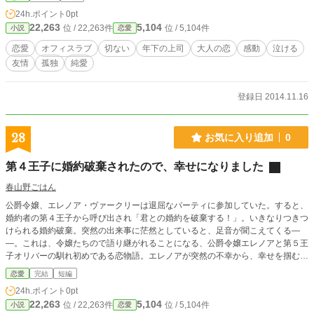
24h.ポイント
0pt
22,263
5,104
位 / 22,263件
位 / 5,104件
小説
恋愛
恋愛
オフィスラブ
切ない
年下の上司
大人の恋
感動
泣ける
友情
孤独
純愛
登録日 2014.11.16
28
お気に入り追加
0
第４王子に婚約破棄されたので、幸せになりました
春山野ごはん
公爵令嬢、エレノア・ヴァークリーは退屈なパーティに参加していた。すると、
婚約者の第４王子から呼び出され「君との婚約を破棄する！」。いきなりつきつ
けられる婚約破棄。突然の出来事に茫然としていると、足音が聞こえてくる―
―。これは、令嬢たちので語り継がれることになる、公爵令嬢エレノアと第５王
子オリバーの馴れ初めである恋物語。エレノアが突然の不幸から、幸せを掴むま
でのお話です。
恋愛
完結
短編
24h.ポイント
0pt
22,263
5,104
位 / 22,263件
位 / 5,104件
小説
恋愛