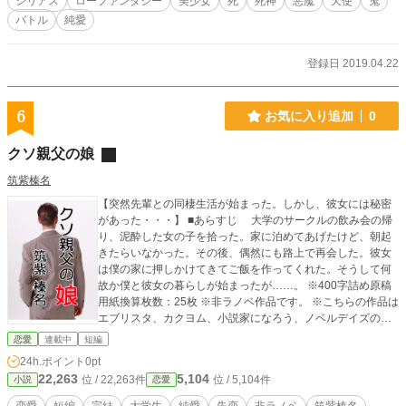
シリアス
ローファンタジー
美少女
死
死神
悪魔
天使
鬼
バトル
純愛
登録日 2019.04.22
6
お気に入り追加
0
クソ親父の娘
筑紫榛名
【突然先輩との同棲生活が始まった。しかし、彼女には秘密
があった・・・】 ■あらすじ 大学のサークルの飲み会の帰
り、泥酔した女の子を拾った。家に泊めてあげたけど、朝起
きたらいなかった。その後、偶然にも路上で再会した。彼女
は僕の家に押しかけてきてご飯を作ってくれた。そうして何
故か僕と彼女の暮らしが始まったが……。 ※400字詰め原稿
用紙換算枚数：25枚 ※非ラノベ作品です。 ※こちらの作品は
エブリスタ、カクヨム、小説家になろう、ノベルデイズの各
小説サイトにも掲載予定です。
恋愛
連載中
短編
24h.ポイント
0pt
22,263
5,104
位 / 22,263件
位 / 5,104件
小説
恋愛