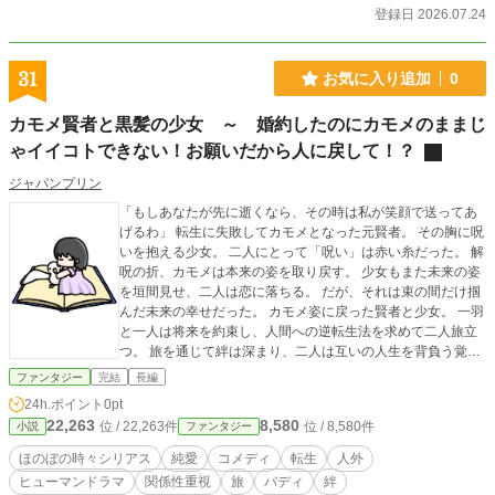
になろうとした少女。 これは、神様に奪われた花嫁を取り
登録日 2026.07.24
戻すため、王子様になろうとした少女が神に挑む、切なくも
優しい百合ロマンスファンタジー。 ※本作は百合作品です。
※切ない恋と救済を描く物語です。 安心して最後までお読み
31
お気に入り追加
0
いただけます。 第2回あなたの”好き”が読みたい 百合小説コ
ンテスト応募作品 ------------------------------- 【見どころ】
カモメ賢者と黒髪の少女 ～ 婚約したのにカモメのままじ
◆ 神に奪われた少女を取り戻す「王子様」の物語 本作の主
ゃイイコトできない！お願いだから人に戻して！？
人公は、姫ではありません。 愛する人を救うため、剣を取
り、泥にまみれ、何度倒れても立ち上がる「王子様」の少
ジャパンプリン
女・ルークです。 神に選ばれた運命に抗いながら、大切な
人を取り戻そうとする彼女の戦いを描きます。 ◆ 積み重ね
「もしあなたが先に逝くなら、その時は私が笑顔で送ってあ
られる幸福が、後半の切なさを加速させる 焼き菓子を半分
げるわ」 転生に失敗してカモメとなった元賢者。 その胸に呪
こする。 髪を梳く。 膝枕をする。 騎士物語を読み聞かせ
いを抱える少女。 二人にとって「呪い」は赤い糸だった。 解
る。 そんな何気ない日常が丁寧に積み重ねられるからこ
呪の折、カモメは本来の姿を取り戻す。 少女もまた未来の姿
そ、失われていく時間の尊さが胸に迫ります。 「失われるこ
を垣間見せ、二人は恋に落ちる。 だが、それは束の間だけ掴
とが前提の幸福」が好きな方におすすめです。 ◆ 日記によ
んだ未来の幸せだった。 カモメ姿に戻った賢者と少女。 一羽
って明かされる、もう一人の主人公の本心 物語の途中で挿
と一人は将来を約束し、人間への逆転生法を求めて二人旅立
入されるリディの日記。 そこには、表では決して語られな
つ。 旅を通じて絆は深まり、二人は互いの人生を背負う覚悟
い孤独や劣等感、そしてルークへの深い愛情が綴られていま
を固める。 カモメと少女の織りなす、寄り添う夫婦めいた距
ファンタジー
完結
長編
す。 読者だけが知る本音が、二人の物語をより切なく、よ
離感が、 時に優しく、時に愉快に描かれる。 これは、カモメ
24h.ポイント
0pt
り美しく彩ります。
賢者と黒髪の少女が真の番（つがい）になるまでの、 少し不
22,263
8,580
位 / 22,263件
位 / 8,580件
小説
ファンタジー
思議で、どこか懐かしい旅物語。
ほのぼの時々シリアス
純愛
コメディ
転生
人外
ヒューマンドラマ
関係性重視
旅
バディ
絆