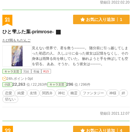
登録日 2022.02.20
21
お気に入り追加
1
ひと雫ふた葉-primrose-
たぴ岡もちだんご
見えない世界で、君を救う────。 随分前に引っ越してしま
った初恋の人。 久しぶりに会った彼女は記憶をなくし、その
身体は雨降る街を映していた。 触れようと手を伸ばしても空
を切る。 ああ、そうか。 もう彼女は────。
キャラ文芸
完結
長編
R15
24h.ポイント
0pt
22,263
296
位 / 22,263件
位 / 296件
小説
キャラ文芸
恋愛
純愛
友情
関西弁
神社
幽霊
ファンタジー
神様
絆
切ない
登録日 2021.12.07
22
お気に入り追加
4