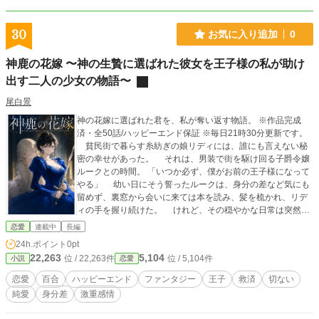
30
お気に入り追加
0
神鹿の花嫁 〜神の生贄に選ばれた彼女を王子様の私が助け
出す二人の少女の物語〜
尾白景
神の花嫁に選ばれた君を、私が奪い返す物語。 ※作品完成
済・全50話/ハッピーエンド保証 ※毎日21時30分更新です。
貧民街で暮らす糸紡ぎの娘リディには、誰にも言えない秘
密の幸せがあった。 それは、男装で街を駆け回る子爵令嬢
ルークとの時間。 「いつか必ず、僕がお前の王子様になって
やる」 幼い日にそう誓ったルークは、身分の差など気にも
留めず、裏窓から会いに来ては本を読み、髪を梳かれ、リデ
ィの手を握り続けた。 けれど、その穏やかな日常は突然終
わりを告げる。 森の神「神鹿」に選ばれた証――『花痣』
恋愛
連載中
長編
が、リディの身体に現れてしまう。 花痣は少しずつ彼女の
24h.ポイント
0pt
身体を侵し、人としての記憶や感情を奪っていく。愛する人
22,263
5,104
位 / 22,263件
位 / 5,104件
小説
恋愛
を傷つけたくない。 そう願ったリディは、想いを告げない
まま姿を消した。 残されたのは、彼女が密かに綴っていた
恋愛
百合
ハッピーエンド
ファンタジー
王子
救済
切ない
日記帳だけ。 そこに記されていたのは、ルークへの痛いほ
純愛
身分差
激重感情
ど一途な愛情と、誰にも言えなかった本当の願いだった。
神に運命を奪われた少女。 その少女を取り戻すため、王子様