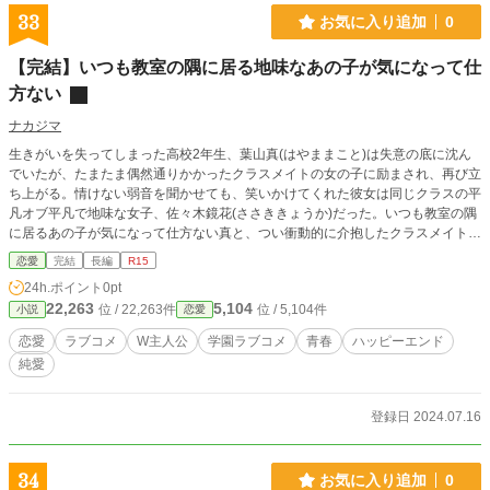
33
お気に入り追加
0
【完結】いつも教室の隅に居る地味なあの子が気になって仕
方ない
ナカジマ
生きがいを失ってしまった高校2年生、葉山真(はやままこと)は失意の底に沈ん
でいたが、たまたま偶然通りかかったクラスメイトの女の子に励まされ、再び立
ち上がる。情けない弱音を聞かせても、笑いかけてくれた彼女は同じクラスの平
凡オブ平凡で地味な女子、佐々木鏡花(ささききょうか)だった。いつも教室の隅
に居るあの子が気になって仕方ない真と、つい衝動的に介抱したクラスメイト
で、人気者のイケメン男子に好意を寄せられて対応に困る鏡花。そんな2人は真
恋愛
完結
長編
R15
の幼馴染や友人達に見守られながら、ちょっとずつ不器用ながらも接近して行
24h.ポイント
0pt
く。 眼鏡を外すと実は美人？実はスタイルが良い？なんてテンプレ展開は無
22,263
5,104
位 / 22,263件
位 / 5,104件
小説
恋愛
く、本当に地味な少女と平凡な恋愛を繰り広げていく… 付き合う事がゴールじ
ゃなくて、付き合った後こそが本番。その先にある楽しい事、悩ましい事。そん
恋愛
ラブコメ
W主人公
学園ラブコメ
青春
ハッピーエンド
な様々な2人の想いと、平凡な恋愛模様を綴ったごく普通の恋物語。
純愛
登録日 2024.07.16
34
お気に入り追加
0