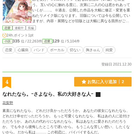
『神様っぽい』白づくめの装束に身を包む。 見ている人を不
う。 互いの心に触れる度に、次第に二人の心は惹かれあって
安にさせるアンバランスな出で立ち。 ※重複投稿作品です ※
いくが……。 ※過去、公開した作品を大幅に修正・変更を重
直接投稿もしています。お好きな方で御覧ください。
ねたリメイク版になります。 旧版については今も公開してい
ますが、内容・展開などが旧版とは大幅に異なる箇所がござ
います。ご了承ください。 ※この作品はフィクションです。
恋愛
連載中
長編
実在の人物・団体とは一切関係ありません。 ※新装版初回公
24h.ポイント
1pt
開＊2021.12.30～ （旧版初回公開＊2011.12.30）
335
129
位 / 22,263件
位 / 5,104件
小説
恋愛
恋愛
心臓病
バンド
ボーカル
切ない
胸きゅん
純愛
登録日 2021.12.30
4
お気に入り追加
2
なれたなら。ｰさよなら、私の大好きな人ｰ
花梨野
素直になれたなら、 どれだけ良かっただろうか。 あなたの彼女になれたなら、
どれだけ幸せだっただろうか。 もっと可愛くなれたなら、 私はあの人に近付け
ただろうか。 あの人の代わりになれたなら、 私はあなたに愛されたのだろう
か。 でも今さら後悔したところで遅いから。 もうこんな苦しい想い、したくな
いから。 だから私は……… この初恋に、バイバイするんだ。