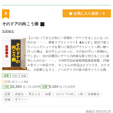
8
お気に入り追加
0
そのドアの向こう側
筑紫榛名
【ぶつかってきた少女に一目惚れ！デートすることになった
のだが・・・。青春ラブストーリー】 ■あらすじ 部活で使う
ランニングシューズを買いに地元のアウトレットへ買い物へ
行った俺は、女の子とぶつかった。その女の子に一目惚れし
てしまい、次の日曜日にデートの約束を取り付けることに成
功したのだが・・・。 ※400字詰め原稿用紙換算枚数：25枚
※非ラノベ作品です。 ※こちらの作品はエブリスタ、カクヨ
ム、小説家になろう、ノベルデイズの各小説サイトにも掲載
予定です。
恋愛
完結
短編
24h.ポイント
0pt
22,263
5,104
位 / 22,263件
位 / 5,104件
小説
恋愛
恋愛
高校生
男主人公
純愛
そのドアの向こう側
筑紫榛名
短編
非ラノベ
登録日 2023.03.25