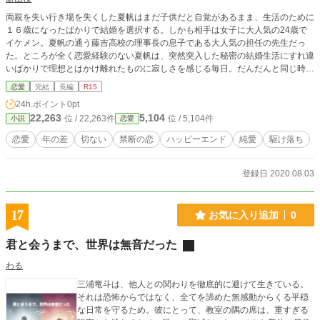
両親を失い行き場を失くした夏帆はまだ子供だと自覚があるまま、生活のために
１６歳になったばかりで結婚を選択する。しかも相手は女子に大人気の24歳で
イケメン。夏帆の通う藤吉高校の理事長の息子である大人気の担任の先生だっ
た。ところが全く恋愛経験のない夏帆は、突然突入した秘密の結婚生活にすれ違
いばかりで理想とはかけ離れたものに寂しさを感じる毎日。だんだんと同じ時間
を重ねるにつれ次第に担任の朝陽に惹かれていく。ところがある日突然入籍をし
恋愛
完結
長編
R15
ていなかったという衝撃の事実を知らされてしまう。もう後戻りが出来ない位に
24h.ポイント
0pt
先生を好きになってしまったのに……！ 理想と現実に揺さぶられながら、禁断
22,263
5,104
位 / 22,263件
位 / 5,104件
小説
恋愛
の恋を突き進んでいく。たくさんの障害が待ち受ける中、二人の思いは通じ合
い、晴れて本物の夫婦になれる日は来るのだろうか？ ※この作品は小説家にな
恋愛
年の差
切ない
禁断の恋
ハッピーエンド
純愛
駆け落ち
ろうで投稿しています。
登録日 2020.08.03
17
お気に入り追加
0
君と会うまで、世界は無音だった
わる
三浦竜斗は、他人との関わりを徹底的に避けて生きている。
それは恐怖からではなく、全てを諦めた無感動からくる平穏
な日常を守るため。彼にとって、教室の隅の席は、重すぎる