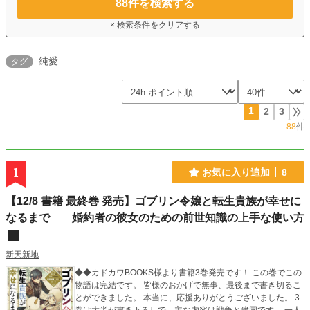
88
件を検索する
× 検索条件をクリアする
純愛
タグ
1
2
3
88
件
1
お気に入り追加
8
【12/8 書籍 最終巻 発売】ゴブリン令嬢と転生貴族が幸せに
なるまで 婚約者の彼女のための前世知識の上手な使い方
新天新地
◆◆カドカワBOOKS様より書籍3巻発売です！ この巻でこの
物語は完結です。 皆様のおかげで無事、最後まで書き切るこ
とができました。 本当に、応援ありがとうございました。 3