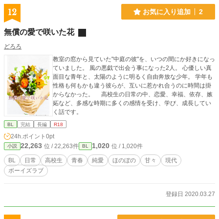
12
お気に入り追加
2
無償の愛で咲いた花
どろろ
教室の窓から見ていた"中庭の彼"を、いつの間にか好きになっ
ていました。 風の悪戯で出会う事になった2人。 心優しい真
面目な青年と、太陽のように明るく自由奔放な少年。 学年も
性格も何もかも違う彼らが、互いに惹かれ合うのに時間は掛
からなかった。 高校生の日常の中、恋愛、幸福、依存、嫉
妬など、多感な時期に多くの感情を受け、学び、成長してい
く話です。
BL
完結
長編
R18
24h.ポイント
0pt
22,263
1,020
位 / 22,263件
位 / 1,020件
小説
BL
BL
日常
高校生
青春
純愛
ほのぼの
甘々
現代
ボーイズラブ
登録日 2020.03.27