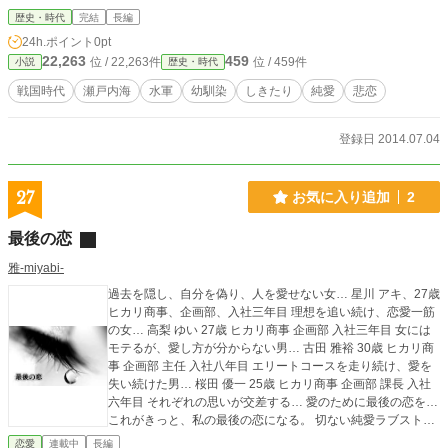
事等は全てフィクション。悲恋物です。
歴史・時代
完結
長編
24h.ポイント
0pt
22,263
459
位 / 22,263件
位 / 459件
小説
歴史・時代
戦国時代
瀬戸内海
水軍
幼馴染
しきたり
純愛
悲恋
登録日 2014.07.04
27
お気に入り追加
2
最後の恋
雅-miyabi-
過去を隠し、自分を偽り、人を愛せない女… 星川 アキ、27歳
ヒカリ商事、企画部、入社三年目 理想を追い続け、恋愛一筋
の女… 高梨 ゆい 27歳 ヒカリ商事 企画部 入社三年目 女には
モテるが、愛し方が分からない男… 古田 雅裕 30歳 ヒカリ商
事 企画部 主任 入社八年目 エリートコースを走り続け、愛を
失い続けた男… 桜田 優一 25歳 ヒカリ商事 企画部 課長 入社
六年目 それぞれの思いが交差する… 愛のために最後の恋を…
これがきっと、私の最後の恋になる。 切ない純愛ラブストー
リー
恋愛
連載中
長編