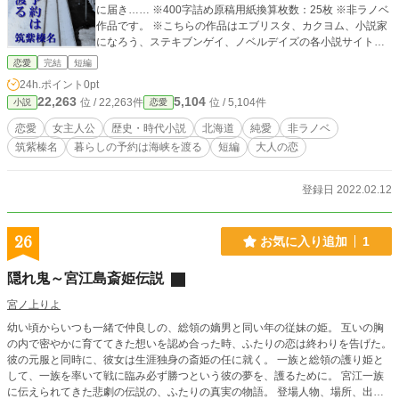
に届き…… ※400字詰め原稿用紙換算枚数：25枚 ※非ラノベ
作品です。 ※こちらの作品はエブリスタ、カクヨム、小説家
になろう、ステキブンゲイ、ノベルデイズの各小説サイトに
も掲載予定です。 ■所感 ・一応恋愛ものですが、1963～64年
恋愛
完結
短編
頃が舞台の歴史ものでもあります。時代考証には時間がかか
24h.ポイント
0pt
りましたよ！ ・長編作の冒頭部分を想定して書いてみまし
22,263
5,104
位 / 22,263件
位 / 5,104件
小説
恋愛
た。
恋愛
女主人公
歴史・時代小説
北海道
純愛
非ラノベ
筑紫榛名
暮らしの予約は海峡を渡る
短編
大人の恋
登録日 2022.02.12
26
お気に入り追加
1
隠れ鬼～宮江島斎姫伝説
宮ノ上りよ
幼い頃からいつも一緒で仲良しの、総領の嫡男と同い年の従妹の姫。 互いの胸
の内で密やかに育ててきた想いを認め合った時、ふたりの恋は終わりを告げた。
彼の元服と同時に、彼女は生涯独身の斎姫の任に就く。 一族と総領の護り姫と
して、一族を率いて戦に臨み必ず勝つという彼の夢を、護るために。 宮江一族
に伝えられてきた悲劇の伝説の、ふたりの真実の物語。 登場人物、場所、出来