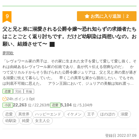
9
お気に入り追加
2
父と兄と弟に溺愛される公爵令嬢〜恐れ知らずの求婚者たち
はことごとく返り討ちです。だけど幼馴染は両想いなの。お
願い、結婚させて〜
夢間欧
「レヴォワール家の男子は、その家に生まれた女子を愛して愛して愛し抜く。そ
れは由緒あるレヴォワール家の伝統であり、血が代々伝える宿痾なのだ」 か
つて父リカルドからそう告げられた公爵令嬢ジュリアは、父と兄と弟の度が過ぎ
る溺愛に怯えて暮らしていた。 早くこの異常な家から脱出したい。でもそれ
は到底不可能に思えた。 アラン王国において、ジュリアの美貌は知れ渡って
いる。そのため度々求婚者が現れるが、父と兄と弟が逆上し、毎回大騒動になっ
恋愛
完結
長編
てしまう。 そのジュリアには、想い人がいた。幼馴染のエドモンド・アラベ
24h.ポイント
0pt
スターだ。 エドモンド（エディ）は、ジュリアに逢うために城の中庭に忍び
22,263
5,104
位 / 22,263件
位 / 5,104件
小説
恋愛
込む。エディは冒険者に憧れて訓練しているので、そのような荒技もできるの
だ。 果たしてエディは、溺愛の城に幽閉されたジュリアを連れ去ることがで
恋愛
異世界
ハッピーエンド
イケメン
王子
ほのぼの
溺愛
きるか？ そしてジュリアは、愛してくれる家族を裏切ることなく恋人と一緒に
幼馴染
純愛
女主人公
なれるのか？ これは、家族の溺愛に縛られた令嬢が、不可能に見えた状況を
奇跡的に乗り越えて幸せになる話。ハッピーエンドです。 小説家になろう
様、ツギクル様でも公開しています。
登録日 2022.07.09