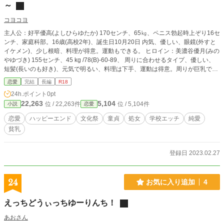
～
コヨコヨ
主人公：好平優高(よしひらゆたか) 170センチ、65㎏、ペニス勃起時上ぞり16セ
ンチ、家庭科部。16歳(高校2年)、誕生日10月20日 内気、優しい、眼鏡(外すと
イケメン)、少し根暗、料理が得意。運動もできる。 ヒロイン：美濃谷優月(みの
やゆづき) 155センチ、45 kg /78(B)-60-89、 周りに合わせるタイプ、優しい、
短髪(長いのも好き)、元気で明るい、料理は下手、運動は得意。周りが巨乳で自
分の魅力に気付いていない。周りに比べられ、落ち込む日が多い。部活は陸上
恋愛
完結
長編
R18
部。 あらすじ 奇跡が起こり僕のクラスの殆どの女子がDカップ以上の巨乳だっ
24h.ポイント
0pt
た。僕のクラスは32名中女子が16名男子16名。16人のうちDカップ以上が15人
22,263
5,104
位 / 22,263件
位 / 5,104件
小説
恋愛
と言う驚異の確立をほこり、奇跡のクラスと言われた。なぜカップ数が分かるか
と言うと自己紹介の時に女子自ら発言していたからだ。そのクラスにたまたま入
恋愛
ハッピーエンド
文化祭
童貞
処女
学校エッチ
純愛
れた僕は学校中の男子からうらやましがられた。確かに大きな胸の人は魅力で溢
貧乳
れている。その大きな胸に包まれたいと思った日は何度もある。それこそ、うち
のクラスの男子は鼻高々にクラスの女子を自慢し優越感に浸っているのだ。でも
僕は違う、いつも見ているのは大きな胸ではない。好きな人の瞳だ。目が合うの
登録日 2023.02.27
は一日に何度もない、多分一回程度。それでも見続けている。たまに合うとぺこ
りと頭を下げてくれる。ああ、好きだ。目が悪くなければ彼女の瞳はもっと綺麗
に見えるのだろうか。僕は彼女を好きになってから控えめな胸でも良いと思える
24
お気に入り追加
4
ようになった。それほど僕の眼に映る彼女は魅力で溢れていた。ただ、誰もその
魅力に気付く者はいない。周りの大きな胸の魅力にかき消されているのだ。僕は
えっちどうぃっちゆーりんち！
このクラスにいる間に彼女を手に入れてみせる。そうしないとすぐ彼女の魅力に
気付かれて他の人に取られてしまう。そう考え始めてから早4カ月。僕はまだ彼
あおさん
女とちゃんと話した覚えもない。この文化祭で何としてでも僕を意識させて見せ