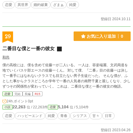
恋愛
異世界
婚約破棄
ざまぁ
純愛
登録日 2024.10.11
29
お気に入り追加
0
二番目な僕と一番の彼女
和尚
僕の高校には、僕を含めて佐藤一が二人いる。 一人は、容姿端麗、文武両道を
地でいくバスケ部エースの佐藤一くん。 対して僕、『二番』目の佐藤一は決し
て一番手にはなれないクラスでも目立たない男子生徒だった。 そんな僕が、ふ
とした事からクラスどころか学年で一番の人気者の南野千夏と親しくなり、少し
ずつその関係性が変わっていく。 これは、二番目な僕と一番の彼女の物語。
恋愛
完結
長編
R15
24h.ポイント
0pt
22,263
5,104
位 / 22,263件
位 / 5,104件
小説
恋愛
恋愛
ハッピーエンド
純愛
青春
シリアス
甘々
日常
登録日 2023.04.26