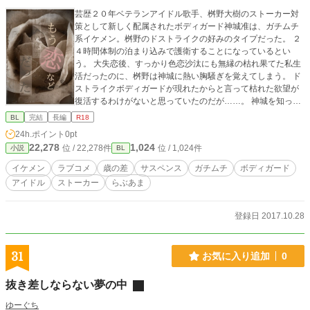
芸歴２０年ベテランアイドル歌手、桝野大樹のストーカー対
策として新しく配属されたボディガード神城准は、ガチムチ
系イケメン。桝野のドストライクの好みのタイプだった。 ２
４時間体制の泊まり込みで護衛することになっているとい
う。 大失恋後、すっかり色恋沙汰にも無縁の枯れ果てた私生
活だったのに、桝野は神城に熱い胸騒ぎを覚えてしまう。 ド
ストライクボディガードが現れたからと言って枯れた欲望が
復活するわけがないと思っていたのだが……。 神城を知って
いくごとに、惹かれていき、とうとう桝野の方が神城にキス
BL
完結
長編
R18
してしまう。 お互いがお互いをノンケだと信じている状態で
24h.ポイント
0pt
悩みは尽きない。 悶々として酔いに任せ桝野は神城を口説き
22,278
1,024
位 / 22,278件
位 / 1,024件
小説
BL
誘惑するが……。 お互いをノンケだと思い込んでいるゆえな
かなか関係は進展しない。 桝野がストーカーに拉致されそう
イケメン
ラブコメ
歳の差
サスペンス
ガチムチ
ボディガード
になる事件をきっかけに急展開するが――。 ちょっぴりサス
アイドル
ストーカー
らぶあま
ペンス込みのラブコメディ。
登録日 2017.10.28
31
お気に入り追加
0
抜き差しならない夢の中
ゆーぐち