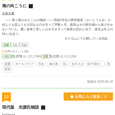
海の向こうに
永倉圭夏
―― 取り残された二人の物語 ―― 高校2年生の西塔惠美（さいとうえみ）が
何よりも誰よりも大切なものを失って早数ヶ月。惠美はその喪失感から抜け出せ
ないでいた。重い身体と苦しい心を引きずって惠美が訪れた先で、彼女は年上の
OLに出会う。
カクヨムにて公開している完結済
みの小説です。 ガチ百合恋愛ものにつき耐性のない方にはお勧めできません。
恋愛
完結
長編
男性は一名しか登場しません。若干の性的描写がありますが、指定が入るほどで
24h.ポイント
0pt
はないかと思います。
22,278
5,115
位 / 22,278件
位 / 5,115件
小説
恋愛
恋愛
ガールズラブ
百合
歳の差
OL
女主人公（女子高生）
死
死別
登録日 2020.06.10
15
お気に入り追加
2
現代版 光源氏物語
hosimure