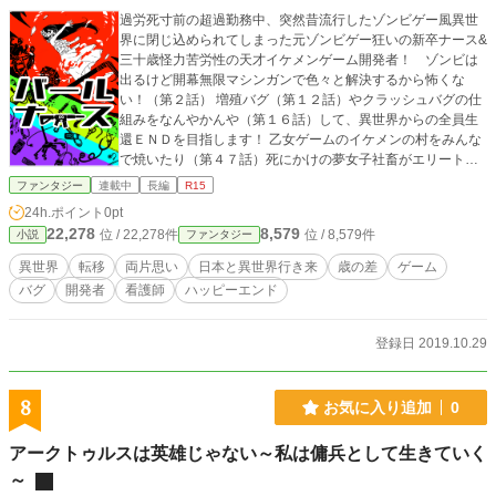
過労死寸前の超過勤務中、突然昔流行したゾンビゲー風異世
界に閉じ込められてしまった元ゾンビゲー狂いの新卒ナース&
三十歳怪力苦労性の天才イケメンゲーム開発者！ ゾンビは
出るけど開幕無限マシンガンで色々と解決するから怖くな
い！（第２話） 増殖バグ（第１２話）やクラッシュバグの仕
組みをなんやかんや（第１６話）して、異世界からの全員生
還ＥＮＤを目指します！ 乙女ゲームのイケメンの村をみんな
で焼いたり（第４７話）死にかけの夢女子社畜がエリート不
動産屋に新宿でギャグマンガみたいな勢いで口説かれたりも
ファンタジー
連載中
長編
R15
するぞ！ 本番から読みたい人は１９話目のまんなからへん
24h.ポイント
0pt
からどうぞ！！
22,278
8,579
位 / 22,278件
位 / 8,579件
小説
ファンタジー
異世界
転移
両片思い
日本と異世界行き来
歳の差
ゲーム
バグ
開発者
看護師
ハッピーエンド
登録日 2019.10.29
8
お気に入り追加
0
アークトゥルスは英雄じゃない～私は傭兵として生きていく
～