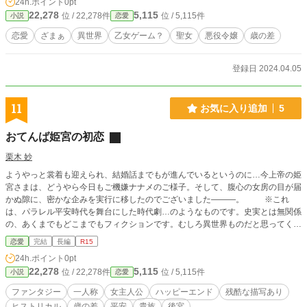
24h.ポイント
0pt
明先生にコミカライズして頂きました！
22,278
5,115
位 / 22,278件
位 / 5,115件
小説
恋愛
恋愛
ざまぁ
異世界
乙女ゲーム？
聖女
悪役令嬢
歳の差
登録日 2024.04.05
11
お気に入り追加
5
おてんば姫宮の初恋
栗木 妙
ようやっと裳着も迎えられ、結婚話までもが進んでいるというのに…今上帝の姫
宮さまは、どうやら今日もご機嫌ナナメのご様子。そして、腹心の女房の目が届
かぬ隙に、密かな企みを実行に移したのでございました―――。 ※これ
は、パラレル平安時代を舞台にした時代劇…のようなものです。史実とは無関係
の、あくまでもどこまでもフィクションです。むしろ異世界ものだと思ってくだ
さい。 ※多少の流血表現があるためR15にしておりますが、そこまで過激な
恋愛
完結
長編
R15
描写はありません。
24h.ポイント
0pt
22,278
5,115
位 / 22,278件
位 / 5,115件
小説
恋愛
ファンタジー
一人称
女主人公
ハッピーエンド
残酷な描写あり
ヒストリカル
歳の差
平安
貴族
後宮