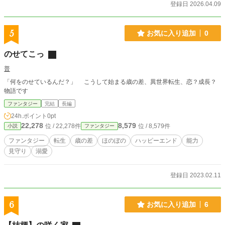
014年1月29日に完結しました。 あまりにも稚拙な文章だっ
登録日 2026.04.09
たため推敲を開始し、 2015年9月30日より推敲済みページを
順次公開。 途中、中断期間を経て、 2025年12月31日19時、
全ページの推敲を完了し再公開しています。
5
お気に入り追加
0
のせてこっ
普
「何をのせているんだ？」 こうして始まる歳の差、異世界転生、恋？成長？
物語です
ファンタジー
完結
長編
24h.ポイント
0pt
22,278
8,579
位 / 22,278件
位 / 8,579件
小説
ファンタジー
ファンタジー
転生
歳の差
ほのぼの
ハッピーエンド
能力
見守り
溺愛
登録日 2023.02.11
6
お気に入り追加
6