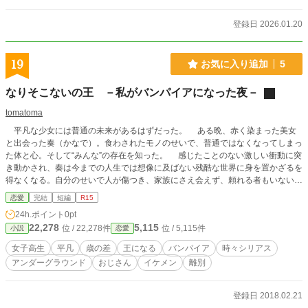
登録日 2026.01.20
19
お気に入り追加
5
なりそこないの王 －私がバンパイアになった夜－
tomatoma
平凡な少女には普通の未来があるはずだった。 ある晩、赤く染まった美女
と出会った奏（かなで）。食わされたモノのせいで、普通ではなくなってしまっ
た体と心。そして“みんな”の存在を知った。 感じたことのない激しい衝動に突
き動かされ、奏は今までの人生では想像に及ばない残酷な世界に身を置かざるを
得なくなる。自分のせいで人が傷つき、家族にさえ会えず、頼れる者もいない。
加えて、この感情は自分のものなのかも分からず、苦しみ、泣けず、死ぬことも
恋愛
完結
短編
R15
できない。 そんなつらい時、寄り添ってくれた人がいた。偽りの生活だとは
24h.ポイント
0pt
わかっていたけれど、短くもあたたかい日々に癒され、奏は自分の心を信じるこ
22,278
5,115
位 / 22,278件
位 / 5,115件
小説
恋愛
とができるようになる。 その人を守るため、みんなを守るため、奏は王にな
ることを選んだ。それは決別を意味していた。 ただ生きていてほしかった。
女子高生
平凡
歳の差
王になる
バンパイア
時々シリアス
決して戻ることはできない。でも後悔はしていない。 そして二人は再会す
アンダーグラウンド
おじさん
イケメン
離別
る。あの時のように触れることは叶わないけれど、もう一度だけ―――― と
いう平凡な女子高生がバンパイアの王さまになる話を、主人公主観であえて軽い
口調で語る台詞のない短編です。ぜひ想像を膨らませてお読みください。 タ
登録日 2018.02.21
イトルとあらすじを非常に今さらですが変更しました。