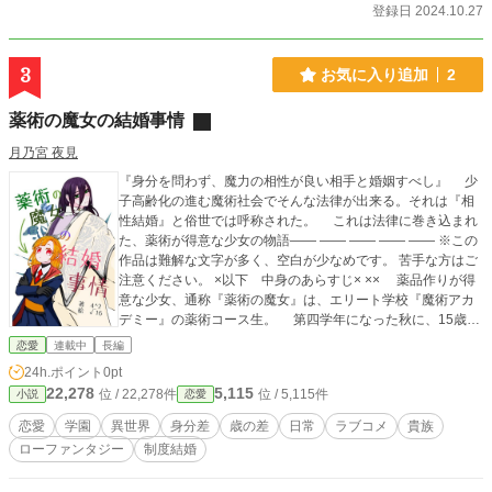
登録日 2024.10.27
3
お気に入り追加
2
薬術の魔女の結婚事情
月乃宮 夜見
『身分を問わず、魔力の相性が良い相手と婚姻すべし』 少
子高齢化の進む魔術社会でそんな法律が出来る。それは『相
性結婚』と俗世では呼称された。 これは法律に巻き込まれ
た、薬術が得意な少女の物語—— —— —— —— —— ※この
作品は難解な文字が多く、空白が少なめです。 苦手な方はご
注意ください。 ×以下 中身のあらすじ× ×× 薬品作りが得
意な少女、通称『薬術の魔女』は、エリート学校『魔術アカ
デミー』の薬術コース生。 第四学年になった秋に、15歳に
なると検討が始まる『相性結婚』の通知が届き、宮廷で魔術
恋愛
連載中
長編
師をしているらしい男と婚約する事になった。 顔合わせで
24h.ポイント
0pt
会ったその日に、向こうは「鞍替えしても良い」「制度は虫
22,278
5,115
位 / 22,278件
位 / 5,115件
小説
恋愛
よけ程度にしか使うつもりがない」と言い、あまり乗り気じ
ゃない上に、なんだかただの宮廷魔術師でもないっぽい。
恋愛
学園
異世界
身分差
歳の差
日常
ラブコメ
貴族
他にも途中で転入してきた3人もなんだか変なやつばっかり。
ローファンタジー
制度結婚
こんな感じだし、制度撤廃されそうだし。アカデミーを卒
業したら制度の通りに結婚するんだろうか。 これは、薬術