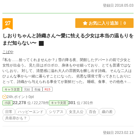
登録日 2018.05.03
27
お気に入り追加
0
しおりちゃんと詩織さん〜愛に怯える少女は本当の温もりを
まだ知らない〜
こばや
｢私を……拾ってくれませんか？｣ 雪の降る夜、閉館したデパートの前で少女と
女性が出会う。 見た目はボロボロ、身体もやせ細っており、とても普通ではな
いしおり。 対して、清楚感に溢れ大人の雰囲気を醸し出す詩織。 そんな二人は
ひょんな事から一緒に暮らすことになった。 劣悪な環境で育ってきたしおりに
とって、詩織から与えられる事全てが新鮮だった。 睡眠、食事、その他色々な
ものが、彼女にとって本当に新鮮であり、それでいて──恐怖でもあった。 そん
キャラ文芸
完結
長編
R15
なしおりに詩織はありとあらゆる方法で、人としての温かさを、愛を教えようと
24h.ポイント
0pt
する。 愛を知らないが故に、詩織からの愛に怯えるしおり。 かつて自分が救わ
22,278
301
位 / 22,278件
位 / 301件
小説
キャラ文芸
れたように、愛の素晴らしさを知っているからこそ、しおりに愛を伝えたい詩
織。 愛とは何か。そして2人の生活はどうなるのか。 人間ドラマに溢れる感動
日常
ハッピーエンド
シリアス
女主人公
百合
歳の差
系年の差百合物語が、ここから始まる。
共依存かも？
登録日 2023.02.13