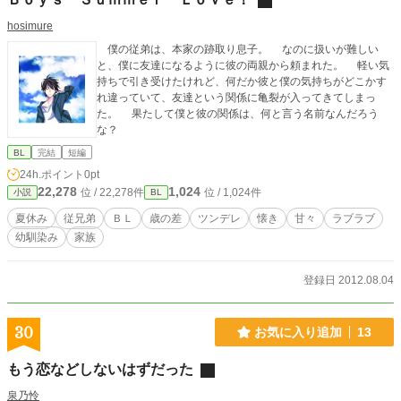
hosimure
僕の従弟は、本家の跡取り息子。 なのに扱いが難しい
と、僕に友達になるように彼の両親から頼まれた。 軽い気
持ちで引き受けたけれど、何だか彼と僕の気持ちがどこかす
れ違っていて、友達という関係に亀裂が入ってきてしまっ
た。 果たして僕と彼の関係は、何と言う名前なんだろう
な？
BL
完結
短編
24h.ポイント
0pt
22,278
1,024
位 / 22,278件
位 / 1,024件
小説
BL
夏休み
従兄弟
ＢＬ
歳の差
ツンデレ
懐き
甘々
ラブラブ
幼馴染み
家族
登録日 2012.08.04
30
お気に入り追加
13
もう恋などしないはずだった
泉乃怜