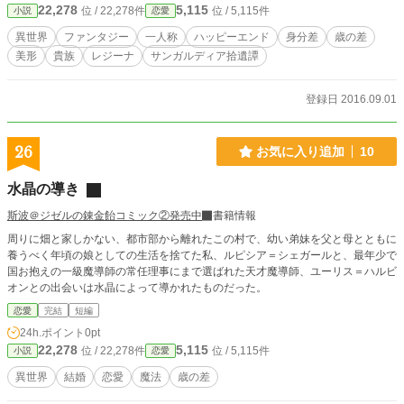
22,278
5,115
位 / 22,278件
位 / 5,115件
小説
恋愛
を公開しております。 https://www.alphapolis.co.jp/novel/710124967/873070
322 ※同一世界を舞台にした関連作品もございます。 (閲覧は18歳以上のB
異世界
ファンタジー
一人称
ハッピーエンド
身分差
歳の差
Lにも寛容な方に限らせていただきます、何卒ご了承ください) https://novel18.
美形
貴族
レジーナ
サンガルディア拾遺譚
syosetu.com/xs0114a/
登録日 2016.09.01
26
お気に入り追加
10
水晶の導き
斯波＠ジゼルの錬金飴コミック②発売中
書籍情報
周りに畑と家しかない、都市部から離れたこの村で、幼い弟妹を父と母とともに
養うべく年頃の娘としての生活を捨てた私、ルピシア＝シェガールと、最年少で
国お抱えの一級魔導師の常任理事にまで選ばれた天才魔導師、ユーリス＝ハルビ
オンとの出会いは水晶によって導かれたものだった。
恋愛
完結
短編
24h.ポイント
0pt
22,278
5,115
位 / 22,278件
位 / 5,115件
小説
恋愛
異世界
結婚
恋愛
魔法
歳の差