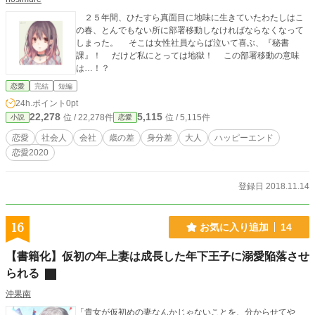
２５年間、ひたすら真面目に地味に生きていたわたしはこ
の春、とんでもない所に部署移動しなければならなくなって
しまった。 そこは女性社員ならば泣いて喜ぶ、『秘書
課』！ だけど私にとっては地獄！ この部署移動の意味
は…！？
恋愛
完結
短編
24h.ポイント
0pt
22,278
5,115
位 / 22,278件
位 / 5,115件
小説
恋愛
恋愛
社会人
会社
歳の差
身分差
大人
ハッピーエンド
恋愛2020
登録日 2018.11.14
16
お気に入り追加
14
【書籍化】仮初の年上妻は成長した年下王子に溺愛陥落させ
られる
沖果南
「貴女が仮初めの妻なんかじゃないことを、分からせてや