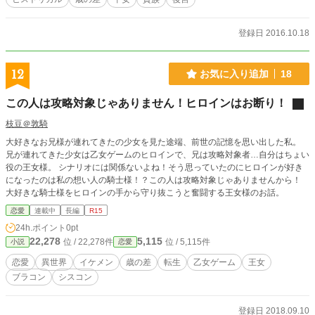
登録日 2016.10.18
12
お気に入り追加
18
この人は攻略対象じゃありません！ヒロインはお断り！
枝豆＠敦騎
大好きなお兄様が連れてきたの少女を見た途端、前世の記憶を思い出した私。
兄が連れてきた少女は乙女ゲームのヒロインで、兄は攻略対象者…自分はちょい
役の王女様。 シナリオには関係ないよね！そう思っていたのにヒロインが好き
になったのは私の想い人の騎士様！？この人は攻略対象じゃありませんから！
大好きな騎士様をヒロインの手から守り抜こうと奮闘する王女様のお話。
恋愛
連載中
長編
R15
24h.ポイント
0pt
22,278
5,115
位 / 22,278件
位 / 5,115件
小説
恋愛
恋愛
異世界
イケメン
歳の差
転生
乙女ゲーム
王女
ブラコン
シスコン
登録日 2018.09.10