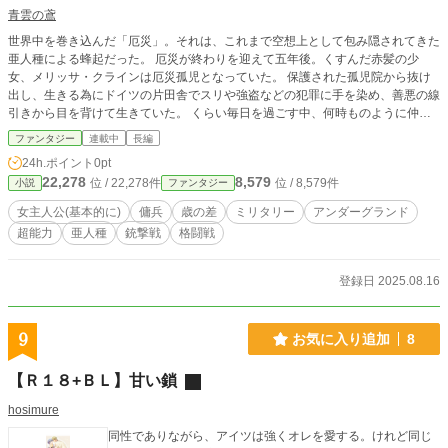
青雲の鳶
世界中を巻き込んだ「厄災」。それは、これまで空想上として包み隠されてきた
亜人種による蜂起だった。 厄災が終わりを迎えて五年後。くすんだ赤髪の少
女、メリッサ・クラインは厄災孤児となっていた。 保護された孤児院から抜け
出し、生きる為にドイツの片田舎でスリや強盗などの犯罪に手を染め、善悪の線
引きから目を背けて生きていた。 くらい毎日を過ごす中、何時ものように仲間
と共に強盗のターゲットを絞って行動に出たメリッサだったが、ある男がメリッ
ファンタジー
連載中
長編
サ達の前に現れる。圧倒的な力を持つその男に手も足も出せない中、一発の銃声
24h.ポイント
0pt
が響き渡る。その銃声が、彼女の運命を大きく変えていく───
22,278
8,579
位 / 22,278件
位 / 8,579件
小説
ファンタジー
女主人公(基本的に)
傭兵
歳の差
ミリタリー
アンダーグランド
超能力
亜人種
銃撃戦
格闘戦
登録日 2025.08.16
9
お気に入り追加
8
【Ｒ１８+ＢＬ】甘い鎖
hosimure
同性でありながら、アイツは強くオレを愛する。けれど同じ