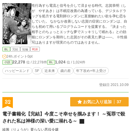
性行為すら電流と信号を介して済ませる時代、志賀恭明（し
が やすあき）は不眠症改善の為通っている、デジタルドラ
ッグを処方する電剤師ロンダンに直接触れたい欲を孕む恋を
していた。 なかなか改善しない志賀の症状にロンダンは、自
らも初めて用いるプログラムコードを提案する。『決まった
相手とのちょっとエッチな夢でスッキリして眠れる』との効
能にロンダンを期待した志賀がその夜見た夢は――。 ※性描
写はありますが現実のものではありません。
BL
完結
短編
R18
24h.ポイント
0pt
22,278
1,024
位 / 22,278件
位 / 1,024件
小説
BL
ハッピーエンド
SF
近未来
歳の差
年下攻め×年上受け
登録日 2021.10.09
32
お気に入り追加
37
電子書籍化【完結】今度こそ幸せを掴みます！ ～冤罪で殺
された私は神様の深い愛に溺れる～
綾雅（りょうが）要らない悪役令嬢