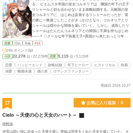
る」 ピエムスタ帝国の皇女コルネリアは、隣国の年下の王子
リシャールと顔も合わせないまま政略結婚する。元敵国の皇
女コルネリアに、はじめは反発するリシャールだったが、雷
の夜に一晩過ごしたことがきっかけとなり、コルネリアとリ
シャールは穏やかな関係を築いていく。 しかし、成長したリ
シャールはだんだんコルネリアとの関係に不満を持ちはじめ
――？ ◇クールな年下執着王子×異国から来たおっとり年上
妻◇
恋愛
完結
長編
R18
24h.ポイント
0pt
22,278
5,115
位 / 22,278件
位 / 5,115件
小説
恋愛
恋愛
ハッピーエンド
政略結婚
年下ヒーロー
ヒストリカル
執着
溺愛
離婚未遂
歳の差
ロマンスファンタジー
登録日 2024.10.27
17
お気に入り追加
0
Cielo ～天使の心と天女のハート～
仲村歩
汐音は幼い頃に出会った天使を探し 啓祐は羽衣をくれた天女を探していた。 そ