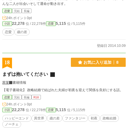
んな二人が出会いそして運命が動き出す。
恋愛
完結
長編
24h.ポイント
0pt
22,278
5,115
位 / 22,278件
位 / 5,115件
小説
恋愛
恋愛
歳の差
登録日 2014.10.09
18
お気に入り追加
8
まずは抱いてください
茜菫
書籍情報
【電子書籍化】 政略結婚で結ばれた夫婦が初夜を迎えて関係を良好にする話。
恋愛
完結
長編
R18
24h.ポイント
0pt
22,278
5,115
位 / 22,278件
位 / 5,115件
小説
恋愛
ハッピーエンド
異世界
歳の差
ファンタジー
初夜
政略結婚
ノーチェ