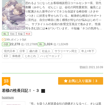
恐れるようになったお客様相談窓口コールセンター長、宮代
善爾（みやしろ ぜんじ）は、会社の同性愛差別、偏見によ
り配属された新卒のゲイでネコを自認する崎谷樹（さきや
いつき）に好意を寄せられている。 献身的な崎谷のサポート
に宮代は、自分が崎谷に抱く感情が何なのか悩みはじめて―
―。 サブタイトルの名前の攻/受交互視点で進みます。 性描
写を含む話には★がついています。 ※短編「ネコの気持ちは
わかるまい」の続きです。 ※攻めに女性、受けに攻め以外の
BL
完結
長編
R18
男性との過去がある設定です。 ※恋愛感情が存在しない女性
24h.ポイント
0pt
キャラクターが目立って登場します。 ※（念の為）感染症対
22,278
1,024
位 / 22,278件
位 / 1,024件
小説
BL
策を考慮する必要のない世界線を想定しています。
現代日本
日常
歳の差
社会人
サラリーマン同士
年上×年下
ED
体格差
じれじれ
ハッピーエンド
登録日 2021.10.09
23
お気に入り追加
3
若様の性長日記！・３
hosimure
「性」を扱う人材派遣会社の跡継ぎとなるべく、オレは親