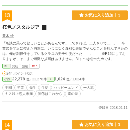
13
お気に入り追加
3
桜色ノスタルジア
栗木 妙
「相談に乗って欲しいことがあるんです……できれば、二人きりで……」 卒
業式を間近に控えた時期に、いつになく真剣な表情でそんなことを頼んできたの
は、俺が副担任をしているクラスの男子生徒だった――。 ※R15にしてお
りますが、そこまで過激な描写はありません。BLにつき念のためです。
BL
完結
短編
R15
24h.ポイント
0pt
22,278
1,024
位 / 22,278件
位 / 1,024件
小説
BL
学園
卒業
先生
生徒
ハッピーエンド
一人称
キス以上恋人未満
関係はこれから
歳の差
登録日 2018.01.11
14
お気に入り追加
1