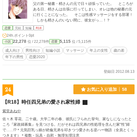
父の第一秘書・梢さんの元で日々頑張っていた。 ところが
ある日、梢さんは出張に行ってしまい、オレは他の秘書の元
に行くことになった。 そこは性感マッサージをする部署！
しかも梢さんのいない間に、彼女がっ…！？
恋愛
完結
短編
R18
24h.ポイント
0pt
22,278
5,115
位 / 22,278件
位 / 5,115件
小説
恋愛
成人向け
男性向け
短編小説
マッサージ
年上の女性
歳の差
年下の男性
恋愛2020
登録日 2012.08.13
24
お気に入り追加
58
【R18】時任四兄弟の愛され家性婦
紫堂あねや
佐々木 零花、二十歳。大学二年の春、彼氏にフられた挙句、家なしになったと
ころ『家政婦募集』を見つける。だがそれは四兄弟の性処理を含んだ家“性”婦
で……!?＊元気巨乳っ娘が絶倫兄弟を叩きつつ愛される逆ハー物語（全員とくっ
つきます）＊複数・玩具・自慰・無理矢理注意