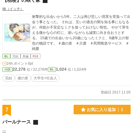
【桔梗】の咲く家
itti（イッチ）
衝撃的な出会いから5年。二人は再び悲しい現実を背負って出
会う事となった。 それは、互いの過去の闇を知る事にもなる
が、何処か不安定なミクを放っておけない智也。 やがて芽生
える微かな心の灯に、迷いながらも誠実に向き合おうとす
る。 15歳での出会いから20歳になったミクと、9歳年上の智
也の物語です。 ＃歳の差 ＃介護 ＃民間救急サービス ＃
純愛
BL
完結
長編
R18
24h.ポイント
0pt
22,278
1,024
位 / 22,278件
位 / 1,024件
小説
BL
完結
歳の差
大学生×社会人
登録日 2017.11.05
7
お気に入り追加
1
バールナース
---