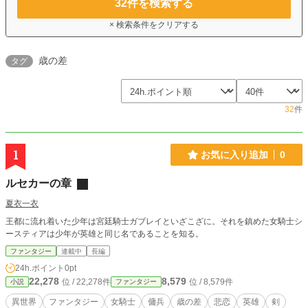
32
件を検索する
× 検索条件をクリアする
歳の差
タグ
32
件
1
お気に入り追加
0
ルセカーの章
夏衣一衣
王都に流れ着いた少年は宮廷騎士ガブレイといざこざに。それを鎮めた女騎士シ
ースティアは少年が英雄と同じ名であることを知る。
ファンタジー
連載中
長編
24h.ポイント
0pt
22,278
8,579
位 / 22,278件
位 / 8,579件
小説
ファンタジー
異世界
ファンタジー
女騎士
傭兵
歳の差
悲恋
英雄
剣