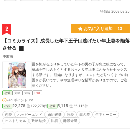
登録日 2008.08.25
2
お気に入り追加
13
【コミカライズ】成長した年下王子は逃げたい年上妻を陥落
させる
沖果南
雷を怖がるふりをしていた年下の男の子が急に狼になって、
離縁を申し込もうとするおっとり年上妻にわからせセックス
する話です。 短編になりますが、エロにたどりつくまでの前
置きが長いです。やや無理やりな描写がありますので、ご注
意ください。
恋愛
完結
短編
R18
24h.ポイント
0pt
22,278
5,115
位 / 22,278件
位 / 5,115件
小説
恋愛
恋愛
ハッピーエンド
婚約破棄
溺愛
歳の差
年下ヒーロー
ヒストリカル
政略結婚
執着
離婚未遂