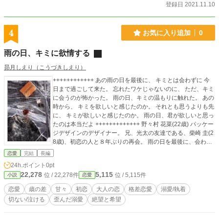
の魔女と呼ばれる薬以外にほとんど興味のない(無自覚)少女
登録日 2021.11.10
と、何でもできるが周囲から認められず性格が歪んでしまっ
た魔術師の男が出会い、互いの関係が変化するまでのお話。
(その後の色々やってる(意味深)話も一応執筆中(https://privatte
4
お気に入り追加
0
r.net/u/sinojijou)※一部作品はログインしていないと読めませ
ん) ×× 続きが書けたら連載するかも。 作者は評価と感想(『こ
雨の日、キミに欲情する
うしたら良いかもよ』等のアドバイスも可)が欲しい。
昴月しえり（こうづきしえり）
++++++++++++ あの雨の日を最後に、 キミとは会わずに 今
日まで過ごして来た。 忘れたワケじゃないのに、 ただ、キミ
に会うのが怖かった。 雨の日、キミの温もりに触れた。 あの
時から、 キミを欲しいと感じたのか。 それとも思うよりも先
に、 キミが欲しいと感じたのか。 雨の日、君が欲しいと思っ
たのは本当だよ +++++++++++++ 野々村 花菜(22歳) パッケー
ジデザインのデザイナー。 兄、光太の友達である、柴崎 圭(2
8歳)、初恋の人と８年ぶりの再会。 雨の日を最後に、会わな
くなった柴崎 圭。 再会した彼はクールで人を寄せ付けない。
恋愛
完結
長編
女性とは割り切った関係で過ごす。 だが、彼は再会しても花
24h.ポイント
0pt
菜の前では、８年前に圭ちゃんと呼んでた時と同じ優しいま
22,278
5,115
位 / 22,278件
位 / 5,115件
小説
恋愛
ま。今の本当の柴崎 圭は、どちらなんだろう。 そんな彼に翻
弄されつつ、彼女がいるという噂の先輩デザイナーの野島 亮
恋愛
歳の差
甘々
初恋
大人の恋
格差恋愛
溺愛/執着
介(30歳)にも惹かれている自分に気づく花菜は、心が揺れて
切ない/泣ける
歪んだ溺愛
絶望と希望
いくなか、柴崎 圭の本当の姿に触れてしまう。 ++++++++++
+++ この作品は私の処女作品で、2013年12月13日に公開、 2