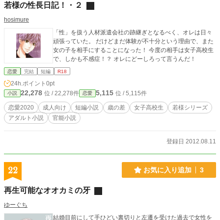
若様の性長日記！・２
hosimure
「性」を扱う人材派遣会社の跡継ぎとなるべく、オレは日々
頑張っていた。 だけどまだ体験が不十分という理由で、また
女の子を相手にすることになった！ 今度の相手は女子高校生
で、しかも不感症！？ オレにどーしろって言うんだ！
恋愛
完結
短編
R18
24h.ポイント
0pt
22,278
5,115
位 / 22,278件
位 / 5,115件
小説
恋愛
恋愛2020
成人向け
短編小説
歳の差
女子高校生
若様シリーズ
アダルト小説
官能小説
登録日 2012.08.11
22
お気に入り追加
3
再生可能なオオカミの牙
ゆーぐち
結婚目前にして手ひどい裏切りと左遷を受けた過去で女性を