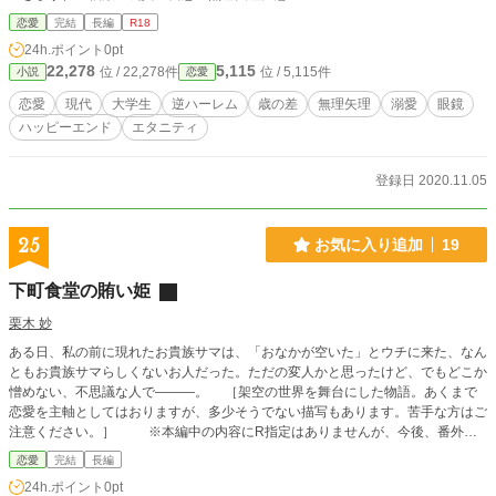
恋愛
完結
長編
R18
24h.ポイント
0pt
22,278
5,115
位 / 22,278件
位 / 5,115件
小説
恋愛
恋愛
現代
大学生
逆ハーレム
歳の差
無理矢理
溺愛
眼鏡
ハッピーエンド
エタニティ
登録日 2020.11.05
25
お気に入り追加
19
下町食堂の賄い姫
栗木 妙
ある日、私の前に現れたお貴族サマは、「おなかが空いた」とウチに来た、なん
ともお貴族サマらしくないお人だった。ただの変人かと思ったけど、でもどこか
憎めない、不思議な人で―――。 ［架空の世界を舞台にした物語。あくまで
恋愛を主軸としてはおりますが、多少そうでない描写もあります。苦手な方はご
注意ください。］ ※本編中の内容にR指定はありませんが、今後、番外編
等を更新した際に指定が入る可能性があります。 ※当作品を公開している
恋愛
完結
長編
のは『18禁小説の専門サイト』となっております。未成年の方は、当リンクか
24h.ポイント
0pt
らの閲覧をお控えください。 ※未成年の方は↓下記URL↓へどうぞ。同じもの