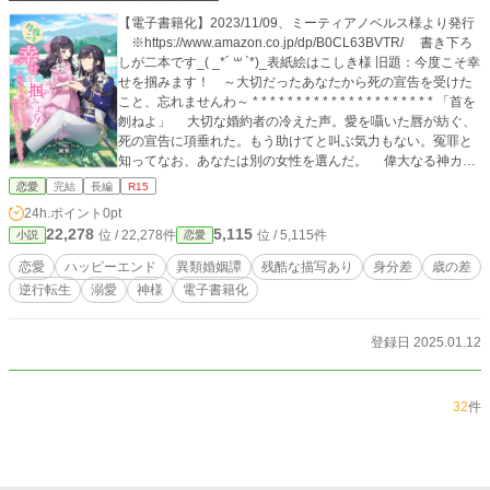
【電子書籍化】2023/11/09、ミーティアノベルス様より発行
※https://www.amazon.co.jp/dp/B0CL63BVTR/ 書き下ろ
しが二本です_( _*´ ꒳ `*)_表紙絵はこしき様 旧題：今度こそ幸
せを掴みます！ ～大切だったあなたから死の宣告を受けた
こと、忘れませんわ～ * * * * * * * * * * * * * * * * * * * * * 「首を
刎ねよ」 大切な婚約者の冷えた声。愛を囁いた唇が紡ぐ、
死の宣告に項垂れた。もう助けてと叫ぶ気力もない。冤罪と
知ってなお、あなたは別の女性を選んだ。 偉大なる神カオ
スに最期の祈りを捧げた私は、愛する家族の前で首を落とさ
恋愛
完結
長編
R15
れた――。 ２１歳で死んだはずの私は、６歳の自分として
24h.ポイント
0pt
目覚める。状況が理解できないまま、２１歳の記憶を悪夢の
22,278
5,115
位 / 22,278件
位 / 5,115件
小説
恋愛
出来事なのだと言い聞かせた。しかし現実は記憶通りに動き
始め……。私は今度こそ大切な家族のために生きるわ。あな
恋愛
ハッピーエンド
異類婚姻譚
残酷な描写あり
身分差
歳の差
たとの婚約なんて御免よ。 記憶通りに流れていく現実を引
逆行転生
溺愛
神様
電子書籍化
き留めるため、努力を積み重ねる私は予想外の人から愛され
る。知らなかった、愛されるってこんなに幸せなのね。逆行
転生した少女は深い愛に溺れる。 2021/04/18完結済み 【表紙
登録日 2025.01.12
イラスト】しょうが様（https://www.pixiv.net/users/291264）
※ハッピーエンド確定です。途中で残酷な場面や胸糞展開の
可能性あり。 【同時掲載】アルファポリス、小説家になろ
32
件
う、エブリスタ、カクヨム 2026/03/03 小説家になろう、
注目度 - 完結済3位 2023/11/09 電子書籍化（ミーティア
ノベルス様発行） 2023/10/19 電子書籍化の広告、表紙絵
追加 2022/07/29 FUNGUILD、Webtoon原作シナリオ大