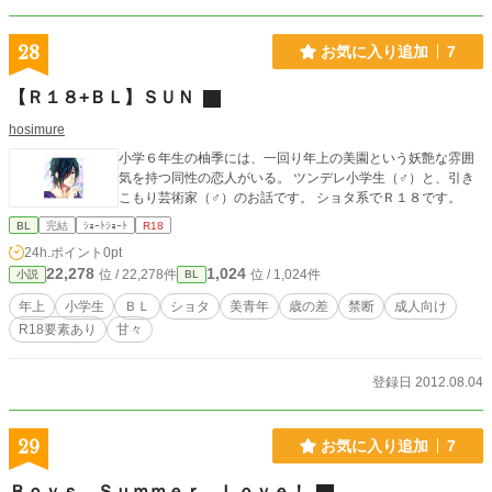
28
お気に入り追加
7
【Ｒ１８+ＢＬ】ＳＵＮ
hosimure
小学６年生の柚季には、一回り年上の美園という妖艶な雰囲
気を持つ同性の恋人がいる。 ツンデレ小学生（♂）と、引き
こもり芸術家（♂）のお話です。 ショタ系でＲ１８です。
BL
完結
ｼｮｰﾄｼｮｰﾄ
R18
24h.ポイント
0pt
22,278
1,024
位 / 22,278件
位 / 1,024件
小説
BL
年上
小学生
ＢＬ
ショタ
美青年
歳の差
禁断
成人向け
R18要素あり
甘々
登録日 2012.08.04
29
お気に入り追加
7
Ｂｏｙｓ Ｓｕｍｍｅｒ Ｌｏｖｅ！