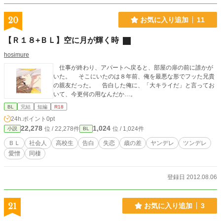
20
お気に入り追加
11
【Ｒ１８+ＢＬ】空に月が輝く時
hosimure
仕事が終わり、アパートへ戻ると、部屋の扉の前に誰かが
いた。 そこにいたのは８年前、俺を最悪な形でフッた兄貴
の親友だった。 告白した俺に、「大キライだ」と言ってお
いて、今更何の用なんだか…。
BL
完結
短編
R18
24h.ポイント
0pt
22,278
1,024
位 / 22,278件
位 / 1,024件
小説
BL
ＢＬ
社会人
高校生
告白
失恋
歳の差
ヤンデレ
ツンデレ
愛憎
同棲
登録日 2012.08.06
21
お気に入り追加
3