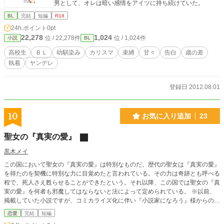
男として、オレは暗い感情をアイツに持ち続けていた。
BL
完結
短編
R18
24h.ポイント
0pt
22,278
1,024
位 / 22,278件
位 / 1,024件
小説
BL
高校生
ＢＬ
幼馴染み
カリスマ
束縛
甘々
告白
歳の差
執着
ヤンデレ
登録日 2012.08.01
10
お気に入り追加
23
聖女の『真実の愛』
黒木メイ
この国において聖女の『真実の愛』は特別なものだ。歴代の聖女は『真実の愛』
を得たのを契機に特別な力に目覚めたと言われている。その力は奇跡とも呼べる
程で、死人さえ甦らせることができたという。それ以降、この国では聖女の『真
実の愛』を何者も邪魔してはならないと法によって定められている。 ※以前、
掲載していた小説ですが、コミカライズ化に伴い『小説家になろう』様からのU
RL登録に変更しました。 ※一迅社さまより発売中の【偽聖女だと言われました
恋愛
完結
短編
が、どうやら私が本物のようですよ？ アンソロジーコミック３巻】にて、椎名