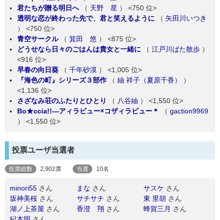
君たちが贈る明日へ
（
天野 星
）
<750 位>
透明な恋が終わった先で、君と笑えるように
（
矢田川いつき
）
<750 位>
青空サークル
（
箕田 悠
）
<875 位>
どうせなら日々のごはんは貴女と一緒に
（
江戸川ばた散歩
）
<916 位>
早春の向日葵
（
千年砂漠
）
<1,005 位>
『海色の町』シリーズ３部作
（
紬 祥子（夏原千香）
）
<1,136 位>
さざなみ荘のふたりとひとり
（
八谷紬
）
<1,550 位>
Bo★ccia!!―アィラビュー×コザィラビュー＊
（
gaction9969
）
<1,550 位>
投票ユーザ当選者
投票総数
2,902票
当選
10名
minori55
さん
まな
さん
サスケ
さん
坂神美桜
さん
サチサチ
さん
東 里胡
さん
湖ノ上茶屋
さん
香澄 翔
さん
蜂賀三月
さん
紀本明
さん