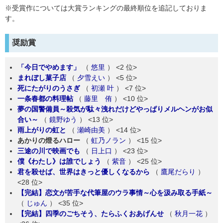
※受賞作については大賞ランキングの最終順位を追記しておりま
す。
奨励賞
「今日でやめます」
（
悠里
）
<2 位>
まれぼし菓子店
（
夕雪えい
）
<5 位>
死にたがりのうさぎ
（
初瀬 叶
）
<7 位>
一条春都の料理帖
（
藤里 侑
）
<10 位>
夢の国警備員～殺気が駄々洩れだけどやっぱりメルヘンがお似
合い～
（
鏡野ゆう
）
<13 位>
雨上がりの虹と
（
瀬崎由美
）
<14 位>
あかりの燈るハロー
（
虹乃ノラン
）
<15 位>
三途の川で映画でも
（
日上口
）
<23 位>
僕《わたし》は誰でしょう
（
紫音
）
<25 位>
君を殺せば、世界はきっと優しくなるから
（
鷹尾だらり
）
<28 位>
【完結】恋文が苦手な代筆屋のウラ事情～心を汲み取る手紙～
（
じゅん
）
<35 位>
【完結】四季のごちそう、たらふくおあげんせ
（
秋月一花
）