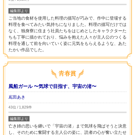
編集部より
ご当地の食材を使用した料理の描写が巧みで、作中に登場する
料理を食べてみたい気持ちになりました。料理の描写だけでは
なく、独身寮に住まう社員たちをはじめとしたキャラクターた
ちも丁寧に描かれており、悩みを抱えた人々が主人公のつくる
料理を通して前を向いていく姿に元気をもらえるような、あた
たかい作品でした。
風船ガール 〜気球で目指す、宇宙の渚〜
嶌田あき
43位 / 1,829件
編集部より
亡き姉の思いを継いで「宇宙の渚」まで気球を飛ばそうと決意
し、そのために奮闘する主人公の姿に、読者の心が奮い立たせ