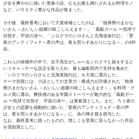
少女を爽やかに描いた青春小説、心もお腹も満たされるお料理モノ
など、バラエティ豊かな作品が集まった。
その後、最終選考において大賞候補としたのは、「独身寮のまかな
いさん ～おいしい故郷の味こしらえます～」「風船ガール 〜気球で
目指す、宇宙の渚〜」「シロクマのシロさんと北海道旅行記」「聖
夜のアンティフォナ～君の声は、夜を照らすあかりになる～」の4作
品。
これらの候補作の中で、女子高生がしゃべるシロクマと旅をすると
いうキャッチーな設定を取り入れ、最も編集部内で支持を集めた
「シロクマのシロさんと北海道旅行記」を大賞に選出した。
テーマ別賞には、小説としての文章力・構成力が評価された「独身
寮のまかないさん ～おいしい故郷の味こしらえます～」を料理・グ
ルメ賞に選出。爽快感のある学園ストーリーが魅力的な「風船ガー
ル 〜気球で目指す、宇宙の渚〜」は青春賞とした。また、ろう者の
少女との恋愛を感動的に描いた「聖夜のアンティフォナ～君の声
は、夜を照らすあかりになる～」に、命の輝き賞を授与した。
なお、最終選考に残ったものの、惜しくも受賞に至らなかった作品
を奨励賞とした。