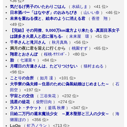
<36 位>
気だるげ男子のいたわりごはん
（
水縞しま
）
<41 位>
日本酒バー「はなやぎ」のおみちびき
（
山いい奈
）
<46 位>
未来を重ねる僕と、絵本のように消える君
（
香澄 翔
）
<49 位>
【完結】その同僚、9,000万km遠方より来たる -真面目系女子
は謎多き火星人と恋に落ちる-
（
未来屋 環
）
<51 位>
千早さんと滝川さん
（
秋月真鳥
）
<56 位>
満月の夜に君を迎えに行くから
（
桃園すず
）
<65 位>
翔君とおさんぽ
（
桜桃-ｻｸﾗﾝﾎﾞ-
）
<80 位>
胎
（
七瀬菜々
）
<84 位>
月曜日の方違さんは、たどりつけない
（
猫村まぬる
）
<98 位>
ことりの台所
（
如月 凜
）
<101 位>
大学寮の偽夫婦～住居のために偽装結婚はじめました～
（
石
田空
）
<197 位>
宇宙との交信
（
三谷朱花
）
<232 位>
流星の徒花
（
柴野日向
）
<274 位>
ラスト・チケット
（
釜瑪 秋摩
）
<347 位>
日給二万円の週末魔法少女 ～夏木聖那と三人の少女～
（
海
獺屋ぼの
）
<356 位>
LoOp
（
虹乃ノラン
）
<713 位>