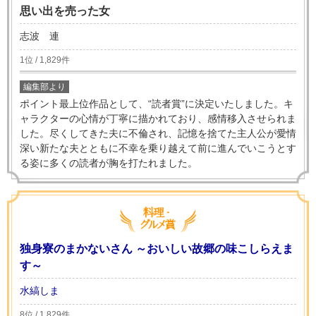
思い出を売った女
志波 連
1位 / 1,829件
編集部より
ポイント最上位作品として、“読者賞”に決定いたしました。キ
ャラクターの心情が丁寧に描かれており、感情移入させられま
した。尽くしてきた夫に不倫され、記憶を捨てた主人公が愛情
深い新たな夫とともに不幸を乗り越えて前に進んでいこうとす
る姿に多くの読者が胸を打たれました。
独身寮のまかないさん ～おいしい故郷の味こしらえま
す～
水縞しま
8位 / 1,829件