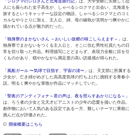
「シロクマのシロさんと北海道旅行記」
は、大学受験に失敗して恋
人にも振られた女子高生が、しゃべるシロクマと出会い、北海道を
旅するというキャッチーな設定の物語。しゃべるシロクマとのコミ
カルなやりとりに加え、主人公、姉、母の確執が克明かつ爽やかに
描かれている点が魅力的だった。
「独身寮のまかないさん ～おいしい故郷の味こしらえます～」
は、
独身寮でまかないをつくる主人公と、そこに住む男性社員たちの日
常を切り取った作品。料理描写にとどまらず、表現力全般に目を引
くものがあり、穏やかながら満足度の高い読後感が得られた。
「風船ガール 〜気球で目指す、宇宙の渚〜」
は、天文部に所属する
少女が、亡き姉がめざした高高度気球の打ち上げに挑戦する青春小
説。明るく爽やかな筆致が作品にマッチしていた。
「聖夜のアンティフォナ～君の声は、夜を照らすあかりになる～」
は、ろう者の少女と元天才ピアニストの少年の恋愛を描いた作品。
創作物において人気のある設定である一方、難しいテーマに果敢に
挑んだ点が評価された。
開催概要はこちら