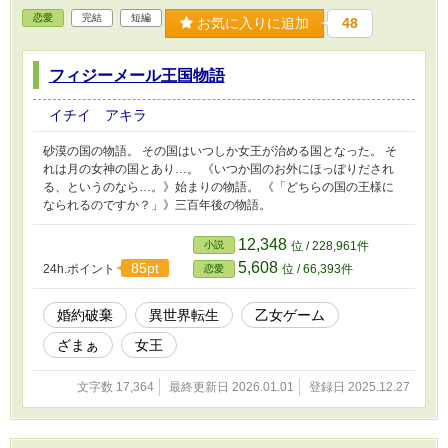
恋愛
完結
短編
お気に入りに追加
48
フィジーメール王国物語
イチイ アキラ
砂漠の国の物語。 その国はいつしか女王が治める国となった。 そ
れは月の女神の国とあり…。 《いつか国のお外にほっぽりだされ
る、というのなら…。》始まりの物語。 《「どちらの国の王様に
なられるのですか？」》三百年後の物語。
12,348
小説
位 / 228,961件
5,608
85pt
24h.ポイント
位 / 66,393件
恋愛
婚約破棄
異世界転生
乙女ゲーム
ざまぁ
女王
文字数 17,364
最終更新日 2026.01.01
登録日 2025.12.27