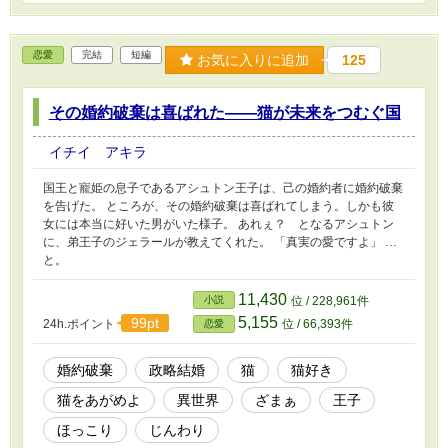
恋愛
完結
短編
お気に入りに追加
125
その婚約破棄は喜ばれた――猫が未来をつむぐ国
イチイ アキラ
国王と寵姫の息子であるアシュトン王子は、己の婚約者に婚約破棄
を告げた。 ところが、その婚約破棄は喜ばれてしまう。しかも彼
女には本当に好いた男がいた様子。 あれぇ？ となるアシュトン
に、弟王子のジェラールが教えてくれた。 「真実の愛ですよ」 …
と。
11,430
小説
位 / 228,961件
5,155
99pt
24h.ポイント
位 / 66,393件
恋愛
婚約破棄
政略結婚
猫
猫好き
猫をあがめよ
異世界
ざまぁ
王子
ほっこり
じんわり