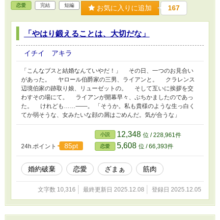
恋愛
完結
短編
お気に入りに追加
167
「やはり鍛えることは、大切だな」
イチイ アキラ
「こんなブスと結婚なんていやだ！」 その日、一つのお見合い
があった。 ヤロール伯爵家の三男、ライアンと。 クラレンス
辺境伯家の跡取り娘、リューゼットの。 そして互いに挨拶を交
わすその場にて。 ライアンが開幕早々、ぶちかましたのであっ
た。 けれども……――。 「そうか。私も貴様のような生っ白く
てか弱そうな、女みたいな顔の屑はごめんだ。気が合うな」
12,348
小説
位 / 228,961件
5,608
85pt
24h.ポイント
位 / 66,393件
恋愛
婚約破棄
恋愛
ざまぁ
筋肉
文字数 10,316
最終更新日 2025.12.08
登録日 2025.12.05