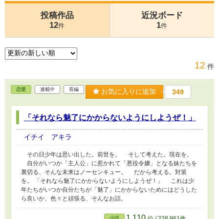
投稿作品
近況ボード
12
1
件
件
12
件
恋愛
連載中
長編
お気に入りに追加
349
「それなら魅了にかからないようにしようぜ！」
イチイ アキラ
その日少年は思い出した。前世を。 そして考えた。現在を。
自分がいつか「主人公」に惹かれて「悪役令嬢」となる妹たちを
裏切る、そんな未来はノーセンキュー。 だから考える。対策
を。 「それなら魅了にかからないようにしようぜ！」 これは少
年たちがいつか自分たちが「魅了」にかからないためにはどうした
ら良いか、色々と頑張る、そんなお話。
1,110
小説
位 / 228,961件