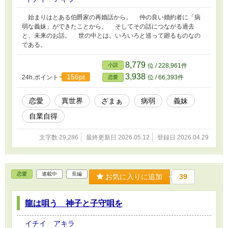
始まりはとある伯爵家の再婚話から。 仲の良い婚約者に「病
弱な義妹」ができたことから。 そしてその話につながる過去
と、未来のお話。 世の中とは。いろいろと巡って廻るものなの
である。
8,779
小説
位 / 228,961件
3,938
156pt
24h.ポイント
位 / 66,393件
恋愛
恋愛
異世界
ざまぁ
病弱
義妹
自業自得
文字数 29,286
最終更新日 2026.05.12
登録日 2026.04.29
恋愛
連載中
長編
お気に入りに追加
39
龍は唄う 神子と子守唄を
イチイ アキラ