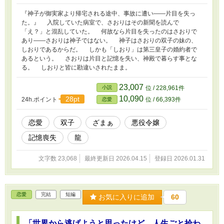
『神子が御実家より帰宅される途中、事故に遭い――片目を失っ
た。』 入院していた病室で、さおりはその新聞を読んで
「え？」と混乱していた。 何故なら片目を失ったのはさおりで
あり――さおりは神子ではない。 神子はさおりの双子の妹の、
しおりであるからだ。 しかも「しおり」は第三皇子の婚約者で
あるという。 さおりは片目と記憶を失い、神殿で暮らす事とな
る。 しおりと皆に勘違いされたまま。
23,007
小説
位 / 228,961件
10,090
28pt
24h.ポイント
位 / 66,393件
恋愛
恋愛
双子
ざまぁ
悪役令嬢
記憶喪失
龍
文字数 23,068
最終更新日 2026.04.15
登録日 2026.01.31
恋愛
完結
短編
お気に入りに追加
60
「世界から逃げようと思ったけど、人生ごと拾わ