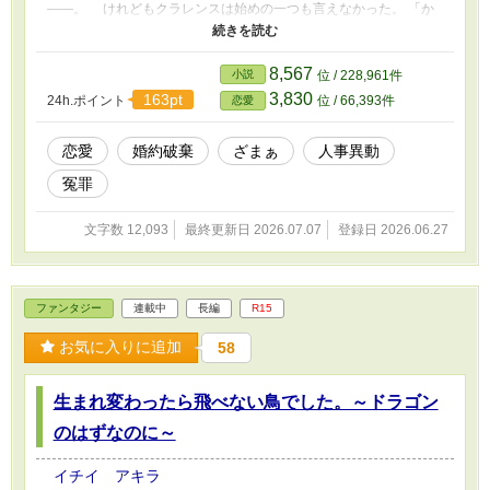
――。 けれどもクラレンスは始めの一つも言えなかった。 「か
しこまりました！」 直ぐに受け入れられたからである。 そし
て始まる――人事異動。
8,567
小説
位 / 228,961件
3,830
163pt
24h.ポイント
位 / 66,393件
恋愛
恋愛
婚約破棄
ざまぁ
人事異動
冤罪
文字数 12,093
最終更新日 2026.07.07
登録日 2026.06.27
ファンタジー
連載中
長編
R15
お気に入りに追加
58
生まれ変わったら飛べない鳥でした。～ドラゴン
のはずなのに～
イチイ アキラ