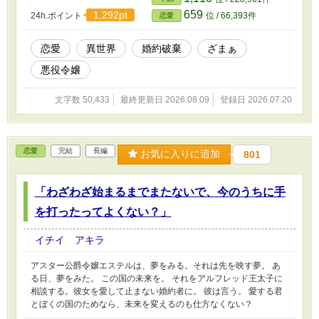
659
1,292pt
24h.ポイント
位 / 66,393件
恋愛
恋愛
異世界
婚約破棄
ざまぁ
悪役令嬢
文字数 50,433
最終更新日 2026.08.09
登録日 2026.07.20
恋愛
完結
長編
お気に入りに追加
801
「わざわざ始まるまでまたないで、今のうちに手
を打ったってよくない？」
イチイ アキラ
アスター公爵令嬢エステルは、夢をみる。それは先を映す夢。 あ
る日、夢をみた。 この国の未来を。 それをアルフレッド王太子に
相談する。彼女を愛して止まない婚約者に。 彼は言う。 愛する君
とぼくの国のためなら、未来を変えるのも仕方なくない？