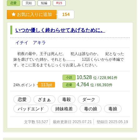
恋愛
完結
短編
R15
お気に入りに追加
154
いつか優しく終わらせてあげるために。
イチイ アキラ
初夜の最中。王子は死んだ。 犯人は誰なのか。 妃となった
妹を虐げていた姉か。それとも……。 12話くらいからが本編で
す。そこに至るまでもじっくりお楽しみください。
10,528
小説
位 / 228,961件
4,764
113pt
24h.ポイント
位 / 66,393件
恋愛
恋愛
ざまぁ
毒殺
ダーク
バッドエンド
姉妹格差
毒の娘
毒娘
文字数 53,527
最終更新日 2025.07.21
登録日 2025.05.19