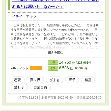
れるとは思いもしなかった」
イチイ アキラ
王家は呪われていた。 精霊の怒りを買ったのだ。 それは傲
慢な王子が精霊王の娘を妻にしたいと無体を働いたせいで。 王
家は血筋を残せない呪いを受けた。 けれど唯一、月の精霊だけ
は慈悲をくださった。 同じ精霊の加護を受ける「愛し子」とな
らば血を残せるように。 そして精霊の愛し子が見つからない世
代は。 また月の精霊の慈悲にすがった。 この世界にいないな
ら別の世界から――せめて同じように精霊に愛されながらも、哀れ
な存在を、不遇な立場にあるものをこの世界に招くことにした。
優しい月の精霊は、せめて不幸な子を助けるためならと、その世
14,750
小説
位 / 228,961件
界越しの誘拐を許された。 そうした今回の愛し子は――……。
6,586
63pt
24h.ポイント
位 / 66,393件
恋愛
恋愛
異世界
ざまぁ
双子
精霊
愛し子
自業自得
文字数 11,863
最終更新日 2026.03.30
登録日 2026.03.30