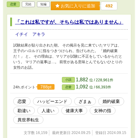
恋愛
完結
短編
お気に入りに追加
492
「これは私ですが、そちらは私ではありません」
イチイ アキラ
試験結果が貼り出された朝。 その掲示を見に来ていたマリアは、
王子のハロルドに指をつきつけられ、告げられた。 「婚約破棄
だ！」 と。 その理由は、マリアが試験に不正をしているからだと
いう。 マリアの返事は…。 前世がある意味とんでもないひとりの
女性のお話。
1,882
小説
位 / 228,961件
1,092
788pt
24h.ポイント
位 / 66,393件
恋愛
恋愛
ハッピーエンド
ざまぁ
婚約破棄
勘違い
人違い
健康大事
女神の指
異世界転生
文字数 16,159
最終更新日 2024.09.25
登録日 2024.09.15