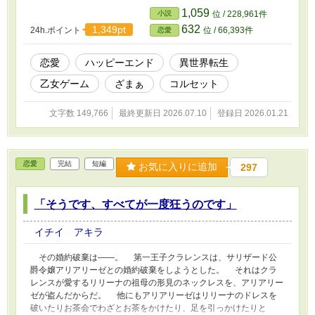
1,059
小説
位 / 228,961件
632
1,349pt
24h.ポイント
位 / 66,393件
恋愛
恋愛
ハッピーエンド
異世界転生
乙女ゲーム
ざまぁ
コルセット
文字数 149,766
最終更新日 2026.07.10
登録日 2026.01.21
恋愛
完結
短編
お気に入りに追加
297
「そうです、すべてが一度狂うのです」
イチイ アキラ
その婚約破棄は――。 第一王子クラレンスは、サリザード公
爵令嬢アリアリーゼとの婚約破棄をしようとした。 それはクラ
レンスが愛するリリーナの祖母の形見のネックレスを、アリアリー
ゼが盗んだからだ。 他にもアリアリーゼはリリーナのドレスを
破いたりお茶会でわざとお茶をかけたり、足を引っかけたりと