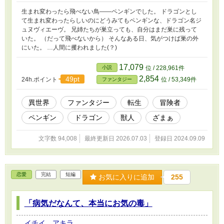
生まれ変わったら飛べない鳥――ペンギンでした。 ドラゴンとし
て生まれ変わったらしいのにどうみてもペンギンな、ドラゴン名ジ
ュヌヴィエーヴ。 兄姉たちが巣立っても、自分はまだ巣に残って
いた。 （だって飛べないから） そんなある日、気がつけば巣の外
にいた。 …人間に攫われました(？)
17,079
小説
位 / 228,961件
2,854
49pt
24h.ポイント
位 / 53,349件
ファンタジー
異世界
ファンタジー
転生
冒険者
ペンギン
ドラゴン
獣人
ざまぁ
文字数 94,008
最終更新日 2026.07.03
登録日 2024.09.09
恋愛
完結
短編
お気に入りに追加
255
「病気だなんて、本当にお気の毒」
イチイ アキラ