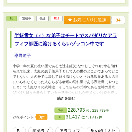
婚姻をかなり強引に迫られ、下手に拒否すれば戦争に発展し兼ねな
い程切迫している状況であることや、それを回避するためには少な
くとも三か月間ディルの恋人であり妃となる「振り」をする者が必
要であり、その役目をラニに頼みたいと依頼される。 そんな訳
BL
連載中
長編
R18
お気に入りに追加
34
で、三ヶ月間限定の夫婦(？)生活がスタートするが、自分を甘やか
し愛を囁く事を常とするディルに振り回されているうちにラニ自身
も少しずつディルに惹かれていき―― これはそんな何かと不憫な
半妖雪女（♂）な弟子はチートでスパダリなアラ
元王宮魔導士とそんな王宮魔導士を溺愛する魔王のラブコメな日常
フィフ師匠に溶けるくらいゾッコン中です
の話である。 ※1.この小説は拙作「転移先で極度の女嫌いな魔王と
諸事情によりラブコメします」を大幅に改稿しR18作品としてリメ
イクしたものです。 ※2.ムーンライトノベルズ様、pixiv様にも投稿
彩野遼子
しています。 ※3.ヌルいですが無理矢理表現があります。 ※4.タイ
トルとあらすじを変更しました(20.09.10)
小学一年の夏に祓い屋である七辻志紅(ななつじしぐれ)に命を助け
られて以来、志紅の息子兼弟子として人の世のどこかであってどこ
でもない、人の身では決して辿り着けないとされる数多ある人の世
にいられなくなった人ならざる者達の隠れ里である夜辻島（やつじ
しま）で志紅やその式神達、そして自らの式神である鬼神の勇玖
(さく)と日々を暮らしている一見美少女にしか見えない容姿を持つ
人と雪女の半妖の十一才の少年・七辻璃(ななつじあき)。 ことごと
あるごとに兄弟子達に「志紅の恋人」と揶揄われるくらいには志紅
に懐き、師として慕っている璃だったが、ある夜些細な切っ掛けで
228,793
小説
位 / 228,793件
雪女としての「男を求める」本能が暴走して志紅に襲いかかり、口
31,417
0pt
24h.ポイント
位 / 31,417件
BL
付けを交わしてしまう。 その際に自らの志紅への恋心も自覚しド
ツボに嵌まる璃。 しかも一度目覚めてしまった雪女の本能をコン
トロールするために志紅の式神の一体である玉兎の周(あまね)から
BL
師弟ラブ
アラフィフ
男の娘主人公