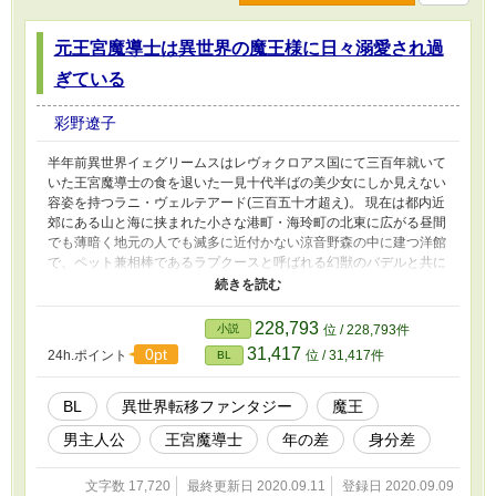
います。
元王宮魔導士は異世界の魔王様に日々溺愛され過
ぎている
彩野遼子
半年前異世界イェグリームスはレヴォクロアス国にて三百年就いて
いた王宮魔導士の食を退いた一見十代半ばの美少女にしか見えない
容姿を持つラニ・ヴェルテアード(三百五十才超え)。 現在は都内近
郊にある山と海に挟まれた小さな港町・海玲町の北東に広がる昼間
でも薄暗く地元の人でも滅多に近付かない涼音野森の中に建つ洋館
で、ペット兼相棒であるラプクースと呼ばれる幻獣のバデルと共に
全てのしがらみから解放され異世界隠居生活を堪能していたラニだ
ったが、ある日異世界エオシャニムの「魔国」オルシュヴェルツ国
の国王側近キアルによりエオシャニムに召喚されてしまう。 キア
228,793
小説
位 / 228,793件
ルにより辱めを受けているところを国王であるディル・オルシュヴ
31,417
0pt
24h.ポイント
位 / 31,417件
BL
ェルツに助けられたラニだったが、初対面の筈なのにラニを知って
いる素振りを見せるディルに唇を奪われ、成り行きで一夜を共にし
た挙句、自分を組み敷くディルに「十五年前のあの日からずっと貴
BL
異世界転移ファンタジー
魔王
方が好きだ」とストレートな思いまで伝えられ、どうしていいか分
男主人公
王宮魔導士
年の差
身分差
からなくなるラニ。 そして翌日。 ディルとオルシュヴェルツ国の
王宮魔導士であるイェダ・アルクスレーノから現在オルシュヴェル
ツは隣国ラヴァガルスからディルとラヴァガルス王女との望まない
文字数 17,720
最終更新日 2020.09.11
登録日 2020.09.09