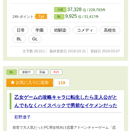
く、さらに彼らはとにかく色々面倒くさい。そんなわけで、陽の事
情を知る幼馴染の黒坂虎向（くろさかこなた）、同じクラスの頼り
37,328
小説
位 / 228,793件
になるけどどこか変わっている姉御肌な女子生徒、花石美律（はな
9,925
7pt
24h.ポイント
位 / 31,417件
BL
いしみのり）らとの平穏なスクールライフを守るため、王子達との
フラグを全力で避ける事を心に決めた陽だったが話はそううまくい
くはずもなく、あちらのフラグを折ればこちらのフラグが立ち、気
日常
学園
幼馴染
コメディ
高校生
が付いたら虎向とさえフラグが立ち始めている始末。しかし、とに
BL
GL
かく「フラグは全力で折る」を合言葉に陽は今日もスクールライフ
を送る。 これはそんな全てを「偽る」事を決めた少女とその幼馴
染を中心に巻き起こるフラグと勘違いが乱立するどたばたラブコメ
文字数 26,011
最終更新日 2018.03.31
登録日 2018.03.07
(？)な学園生活物語である。 ※BL/GL/NL入り混じってるので苦手
な方はご注意ください。 ※2.「なろう」様、カクヨム様にも投稿し
ています。
BL
連載中
長編
R15
お気に入りに追加
119
乙女ゲームの攻略キャラに転生したら主人公がと
んでもなくハイスペックで男前なイケメンだった
彩野遼子
前世で大人気だったPC用女性向け恋愛アドベンチャーゲーム「恋