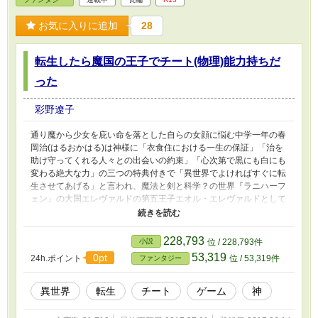
お気に入りに追加
28
転生したら魔国の王子でチート(物理)能力持ちだ
った
彩野遼子
通り魔から少女を庇い命を落とした自らの女顔に悩む中学一年の春
岡治(はるおかはる)は神様に「衣食住における一生の保証」「治を
助け守ってくれる人々との出会いの約束」「心次第で黒にも白にも
変わる絶大な力」の三つの特典付きで「異世界でよければすぐに転
生させてあげる」と言われ、魔法と剣と科学？の世界『ラニハーフ
ェン』の大国エレヴァルドの第五王子エオル・エレヴァルドとして
転生する。しかし、エレヴァルドはよくあるファンタジーゲームや
小説で言うところの「魔国」。住んでいる国民はそのほとんどが人
間で、緑豊かな土地で大きな戦なんて八百年くらい起こってないけ
228,793
小説
位 / 228,793件
ど「魔国」。これはそんなエレヴァルド国の中でエオルと、エオル
53,319
0pt
24h.ポイント
位 / 53,319件
ファンタジー
の近衛であり主従愛なんだか恋なんだか非常に間際らしい思いを寄
せているディーア・ベルンハルトを始めとする周りの人々とのなん
やかんやで騒がしい日々のお話。 ※ボーイズラブは普段は匂わす
異世界
転生
チート
ゲーム
神
程度ですが、たまにガッツリ描写あります。 ※2.設定変更のため一
部改稿致しました。(2016.6.22) ※3.「なろう」様、カクヨム様に