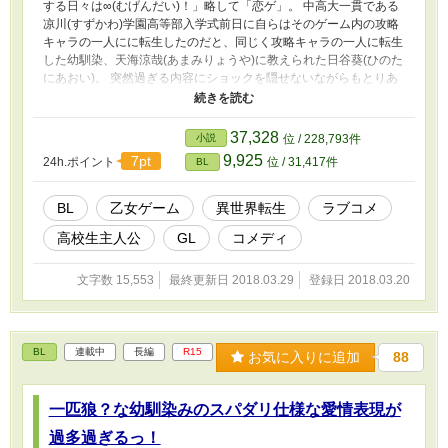
する日々は∞(むげんだい)！」略して「恋ゲ」。 中高大一貫である
凉川(すずかわ)学園高等部入学式前日に自らはそのゲーム内の攻略
キャラの一人にに転生したのだと、同じく攻略キャラの一人に転生
した幼馴染、天海涼哉(あまみりょうや)に教えられた日谷葵(ひのた
にあおい)。 突然過ぎる内容にショックを隠せないながらもとりあ
えずは「恋ゲ」の主人公である外部からの新入生――月岡悠美(つ
きおかはるみ)には近付ないでおこうと決心する葵だったが、翌日
彼らの前に現れた主人公は月岡玄海(つきおかはるみ)という百九十
37,328
小説
位 / 228,793件
センチに近い身長のとんでもない男前の男子生徒だった。 意味は
9,925
7pt
24h.ポイント
位 / 31,417件
BL
分からないが同性ならフラグは立たないだろうと二人が安堵したの
もつかの間。何故か玄海と攻略キャラ達の間には恋愛要素の有無を
問わず様々なフラグが次から次へと立っていく。 さらに葵と玄海
BL
乙女ゲーム
異世界転生
ラブコメ
の間に立つのは恋愛フラグばかりなのだった。 これはそんな、ど
高校生主人公
GL
コメディ
こまでが「予定調和」でどこからが「バグ」なのかさえ分からない
ゲームの世界(？)で日々を生きる彼らのどたばたな学園ラブコメス
トーリーである。 ※ＢＬ中心でＧＬＮＬも入り混じる予定なので
文字数 15,553
最終更新日 2018.03.29
登録日 2018.03.20
苦手な方はご注意下さい。 ※2.「なろう」様にも投稿しています。
BL
連載中
長編
R15
お気に入りに追加
88
一匹狼？な幼馴染みのスパダリ仕様な愛情表現が
過多過ぎるっ！