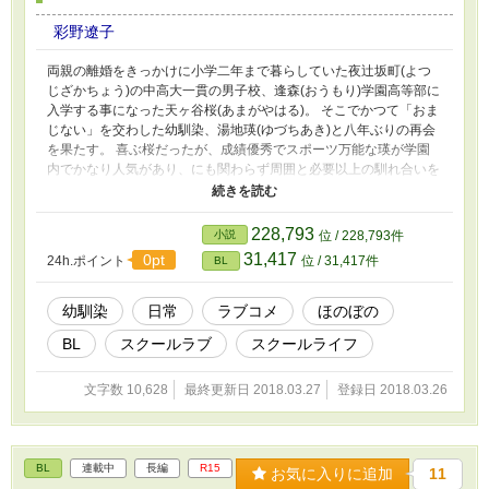
彩野遼子
両親の離婚をきっかけに小学二年まで暮らしていた夜辻坂町(よつ
じざかちょう)の中高大一貫の男子校、逢森(おうもり)学園高等部に
入学する事になった天ヶ谷桜(あまがやはる)。 そこでかつて「おま
じない」を交わした幼馴染、湯地瑛(ゆづちあき)と八年ぶりの再会
を果たす。 喜ぶ桜だったが、成績優秀でスポーツ万能な瑛が学園
内でかなり人気があり、にも関わらず周囲と必要以上の馴れ合いを
せず、学園内で推奨されている『パートナー』と呼ばれる相手も持
たないため「一匹狼」と呼ばれている事を知る。 しかしそんな
「一匹狼」である筈の瑛が桜に対してだけは全く違っていた。 柔
228,793
小説
位 / 228,793件
らかい表情を見せるのは当たり前。常にスキンシップ過多であり何
31,417
0pt
24h.ポイント
位 / 31,417件
BL
かと桜の世話を焼きたがる。しかもその全てがいちいちスパダリ仕
様である。 初めは「幼馴染みだから」で流していた桜だったが
日々心臓がいくつあっても足りない程の過多な愛情表現を受けてい
幼馴染
日常
ラブコメ
ほのぼの
くうちに「おまじない」の事もあり、段々瑛を意識しはじめる。
BL
スクールラブ
スクールライフ
これはそんな周囲から「リア充爆発しろ」と常に思われている幼馴
染みである彼らのどたばたラブコメな日々の話である。 ※BL中心
です。 ※2.「なろう」様にも投稿しています。 ※3.タイトル＆路線
文字数 10,628
最終更新日 2018.03.27
登録日 2018.03.26
変更しました。
BL
連載中
長編
R15
お気に入りに追加
11