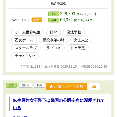
ルグとして『オヴエイグリムストーリー』の世界に転生した。 い
ずれ悪役令嬢であるミレイユが迎える彼女の婚約者・アリヴェイユ
国第二王子ジルからの一方的な婚約破棄を阻止するために原作改変
228,793
小説
位 / 228,793件
する事を胸に抱きかつての最推しキャラであり現在の最愛の妹であ
66,374
0pt
24h.ポイント
位 / 66,374件
恋愛
るミレイユとの生活を思う存分満喫するリーナだったが、ゲーム本
編開始前夜に少なくとも生前プレイしていた『オヴエイグリムスト
ーリー』では起こりうるはずがない隣国・リュカディアルド国の第
ゲーム世界転生
日常
魔法学校
四王子オルハとの見合い話が自らに持ち上がっている事を父親であ
乙女ゲーム
悪役令嬢の姉
女主人公
るケオ・アイレンヴェルグ公爵から聞かされる。 最初はミレイユ
が迎える結末を変えるまでは恋愛事に関わっている余裕がないとオ
スクールラブ
ラブコメ
甘々予定
ルハに対してもあくまでも友人として接していたリーナだったが、
誰に対しても分け隔てなく接するオルハの穏やかで柔和な人柄に少
王子×主人公
しずつ惹かれていく自分を自覚する。 そんな折ついにゲームでの
本編が始まるが、そのストーリーは前世でプレイした『オヴエイグ
文字数 21,718
最終更新日 2020.12.15
登録日 2020.11.25
リムストーリー』とはかけ離れていた。 ※小説家になろう様にも
投稿しています。
恋愛
連載中
長編
お気に入りに追加
26
転生最強女王陛下は隣国の公爵令息に溺愛されて
いる