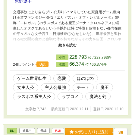
彩野遼子
交通事故により自らプレイ済&ドハマりしていた家庭用ゲーム機向
け王道ファンタジーRPG『エリピスカ・オブ・レガルノータ』(略
称『エレガル』)のラスボスである魔王ジーナ・クロルネアスに転
生したオタクであるという事以外は特に特徴も個性もない都内在住
の平々凡々な女子高生・日瀬椎奈(ひなせしいな)。 世界最強と謳わ
れる程の闇の魔力と強靭な体を持ちながらその力を自国・クロルネ
アス国の民を傷つけ苦しめる事にしか使う事が出来ずゲーム本編に
おいて一切救いのない最期を迎えた冷酷で残忍な女王『ジーナ』を
理解する事はできても共感する事は全くできない椎奈は、自らの力
228,793
小説
位 / 228,793件
は民と自国を守るためにあると決め『ジーナ』とは全く異なる女王
66,374
0pt
24h.ポイント
位 / 66,374件
恋愛
ジーナとしてクロルネアス国に君臨し自らの運命に逆らい、結末を
変える事を決意する。 そんなある日。 ゲーム内では『ジーナ』に
より引き起こされたえげつない悲劇で大勢のプレイヤーがトラウマ
ゲーム世界転生
恋愛
ほのぼの
を植え付けられたエピソードとなった隣国・リュミラルス国におい
女主人公
主人公最強
チート
魔王
て王家の次に力を持つとされるローデルヴァイン公爵家三男シャハ
ル・ローデルヴァインから求婚の申し込みがあった事を自らの護衛
ラスボス系主人公
ラブコメ
魔法と剣
であるリラ・ヴェルテアードから伝えられ、悲劇を回避することで
ゲーム内では当たり前のように破談となったこの婚姻話を成立させ
文字数 7,743
最終更新日 2020.12.11
登録日 2020.12.10
てしまえば『エレガル』のストーリーを大きく改変できるのではな
いかと気が付いた椎奈は本心では全く乗り気ではなかったものの婚
姻成立に向けて動き出す。 さらに逢瀬を重ねるうちに穏やかで懐
が深く甘やかし上手のシャハルに徐々に絆され惹かれていく自分を
BL
連載中
長編
R18
否が応でも自覚して……――。 ※小説家になろう様にも投稿して
お気に入りに追加
36