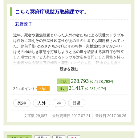
こちら冥府庁現世万取締課です。
彩野遼子
近年、死者や魑魅魍魎といった人外の者たちによる現世のトラブル
は件数に加えその狂暴性凶悪性があの世の世界でも問題視されてい
た。夢前千影(ゆめさきちかげ)とその相棒・火坂燎(ひさかかがり)
はそのゆゆしき事態を打破しようとあの世を統括する冥府庁が設立
した現世における人外によるトラブル対応を専門とした異能を持っ
た者達が集う現世万取締課の花形コンビである。 死神であり炎の
異能を持つ燎と『悪食獏』である千影。 互いを特別な存在だと思
い合っている彼らは異能を使い、現世の様々なトラブルを解決して
いく。 これはそんな彼らの日常である非日常を描いた現代ファン
228,793
小説
位 / 228,793件
タジー+αである。 ※以前書いていた「冥府庁送迎課現世万取締係
31,417
0pt
24h.ポイント
位 / 31,417件
BL
の日常」のリメイク版です。BL描写あります。 ※2.この作品は完
全なフィクションです。実在する人物、建物、あらゆる事柄とは一
切関係ありません。 ※3.「なろう」様、カクヨム様、pixiv様にも投
死神
人外
神
日常
稿しています。
文字数 29,087
最終更新日 2017.07.21
登録日 2017.06.26
ファンタジー
連載中
長編
R15