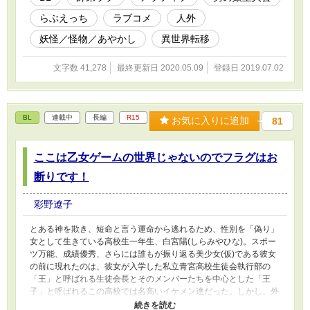
提示された方法は、志紅に夜毎抱かれる事だった。最初は抵抗した
らぶえっち
ラブコメ
人外
璃だったが優しくて大好きな志紅から与えられる行為に段々身も心
もとろかされていく。 これはそんなアラフィフでスパダリな師匠
妖怪／怪物／あやかし
異世界転移
と、そんな師匠に何かと触れまわされがちな半妖雪女(♂)の弟子に
よるラブコメな日々の話である。 ※小説家になろう様、pixiv様に
文字数 41,278
最終更新日 2020.05.09
登録日 2019.07.02
も投稿しています。
BL
連載中
長編
R15
お気に入りに追加
81
ここは乙女ゲームの世界じゃないのでフラグはお
断りです！
彩野遼子
とある神を欺き、短命と言う運命から逃れるため、性別を「偽り」
女として生きている高校生一年生、白宮陽(しらみやひな)。スポー
ツ万能、成績優秀、さらには誰もが振り返る美少女(仮)である彼女
の前に現れたのは、彼女が入学した私立青宮高校生徒会執行部の
「王」と呼ばれる生徒会長とそのメンバーたちを中心とした「王
子」と呼ばれるこの高校では名高いイケメン達だった。しかし、外
見だけ女子の陽にとって同性である彼らは恋愛対象になるはずもな