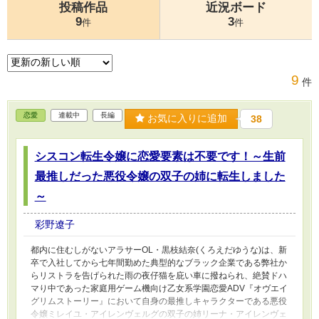
投稿作品
近況ボード
9
3
件
件
9
件
恋愛
連載中
長編
お気に入りに追加
38
シスコン転生令嬢に恋愛要素は不要です！～生前
最推しだった悪役令嬢の双子の姉に転生しました
～
彩野遼子
都内に住むしがないアラサーOL・黒枝結奈(くろえだゆうな)は、新
卒で入社してから七年間勤めた典型的なブラック企業である弊社か
らリストラを告げられた雨の夜仔猫を庇い車に撥ねられ、絶賛ドハ
マり中であった家庭用ゲーム機向け乙女系学園恋愛ADV『オヴエイ
グリムストーリー』において自身の最推しキャラクターである悪役
令嬢ミレイユ・アイレンヴェルグの双子の姉リーナ・アイレンヴェ