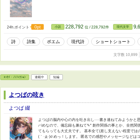
228,792
9,
0pt
24h.ポイント
小説
位 / 228,792件
現代文学
詩
詩集
ポエム
現代詩
ショートショート
文字数 10,899
ｴｯｾｲ・ﾉﾝﾌｨｸｼｮﾝ
連載中
短編
よつばの呟き
よつば 綴
よつばの脳内や心の内を吐き出し····書き連ねてみようかと
バめなので、備忘録も兼ねて✎* 創作関係の事とか、全然関
てもらっても大丈夫です。 基本全て(差し支えない程度で)
(｀･д･)σ めっ！します。 匿名での感想やメッセージなどはコチラへ💌 h