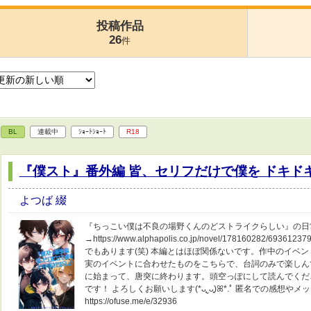
投稿作品
26
件
BL
連載中
ｼｮｰﾄｼｮｰﾄ
R18
『僕スト』番外編 皆、セリフだけで僕を ドキド
よつば 綴
『ちっこい僕は不良の場野くんのどストライクらしい』の日
→https://www.alphapolis.co.jp/novel/1781602
でもあります(笑) 本編とはほぼ関係ないです。作中のイベ
実のイベントに合わせたものをこちらで、台詞のみで楽しん
に始まって、唐突に終わります。頭空っぽにして読んでくだ
です！ よろしくお願いします(*ᴗ͈ˬᴗ͈)ꕤ*.ﾟ 匿名での感想や
https://ofuse.me/e/32936