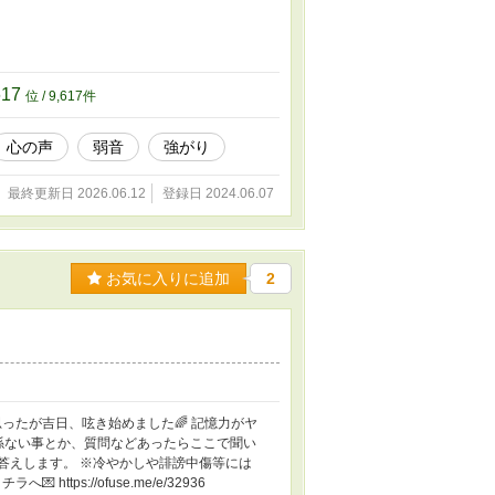
617
位 / 9,617件
心の声
弱音
強がり
最終更新日 2026.06.12
登録日 2024.06.07
お気に入りに追加
2
思ったが吉日、呟き始めました🌈 記憶力がヤ
係ない事とか、質問などあったらここで聞い
お答えします。 ※冷やかしや誹謗中傷等には
ttps://ofuse.me/e/32936