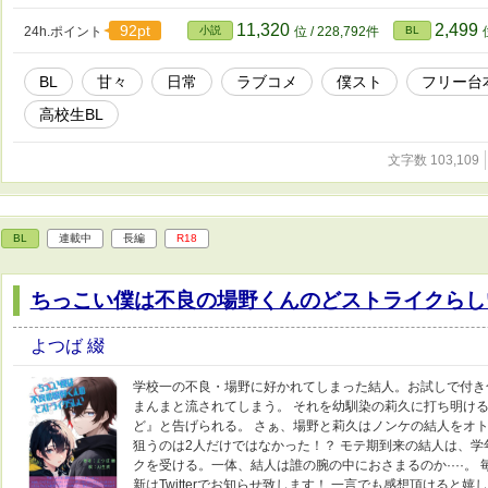
11,320
2,499
92pt
24h.ポイント
小説
位 / 228,792件
BL
BL
甘々
日常
ラブコメ
僕スト
フリー台
高校生BL
文字数 103,109
BL
連載中
長編
R18
ちっこい僕は不良の場野くんのどストライクらし
よつば 綴
学校一の不良・場野に好かれてしまった結人。お試しで付き
まんまと流されてしまう。 それを幼馴染の莉久に打ち明け
ど』と告げられる。 さぁ、場野と莉久はノンケの結人をオトせ
狙うのは2人だけではなかった！？ モテ期到来の結人は、
クを受ける。一体、結人は誰の腕の中におさまるのか····。 毎
新はTwitterでお知らせ致します！ 一言でも感想頂けると嬉