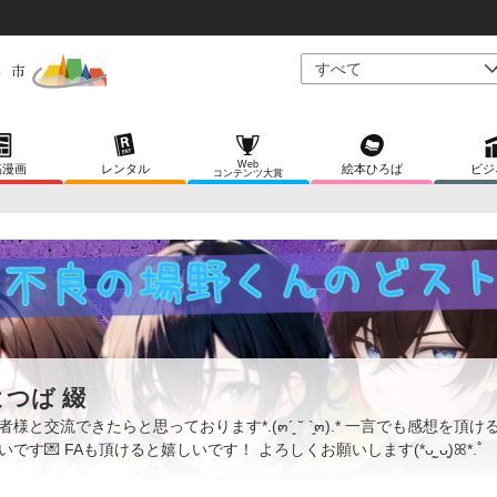
Web
稿漫画
レンタル
絵本ひろば
ビジ
コンテンツ大賞
よつば 綴
者様と交流できたらと思っております*.(๓´͈ ˘ `͈๓).* 一言でも感想を頂け
いです💌 FAも頂けると嬉しいです！ よろしくお願いします(*ᴗ͈ˬᴗ͈)ꕤ*.ﾟ