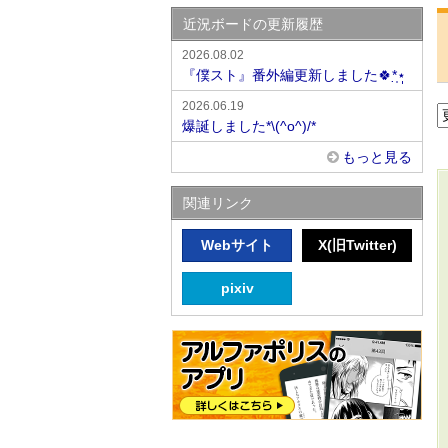
近況ボードの更新履歴
2026.08.02
『僕スト』番外編更新しました🍀*̣̩⋆̩
2026.06.19
爆誕しました*\(^o^)/*
もっと見る
関連リンク
Webサイト
X(旧Twitter)
pixiv