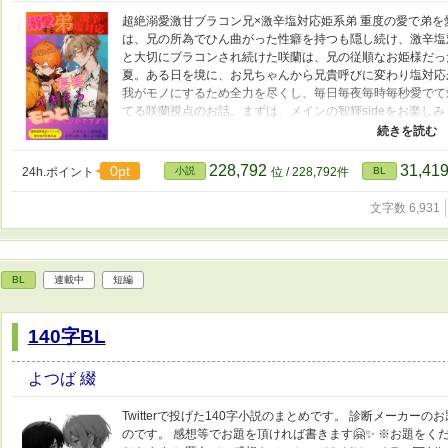
超絶溺愛激甘ブラコン兄×激辛塩対応姫系弟 重度の愛で弟を
は、兄の所為でひん曲がった性癖を持つも隠し続け、激辛塩対
と大切にブラコンされ続けた咲蘭は、兄の従順なお姫様だっ
夏。ある日を境に、お兄ちゃんから兄貴呼びに変わり塩対応
我がモノにするため全力を尽くし、毎日毎夜毎時毎秒愛でて
てる咲蘭視点のお話。まずは、メインの智輝sideをお楽し
https://www.alphapolis.co.jp/novel/178160282/41
感じ··かな‎🤔 2作体制で挑みます。深夜テンションの勢
ね🙊💕︎ ※息抜きや気分転換、連載を執筆する合間に書い
228,792
31,41
0pt
24h.ポイント
小説
位 / 228,792件
BL
になります。 更新の際は、Xとブルスカでお知らせ致します
💌 https://ofuse.me/e/32936
文字数 6,931
BL
連載中
短編
140字BL
よつば 綴
Twitterで投げた140字小説のまとめです。 診断メーカ
のです。 感想等でお題を頂ければ書きます🤗✨ ※お題を