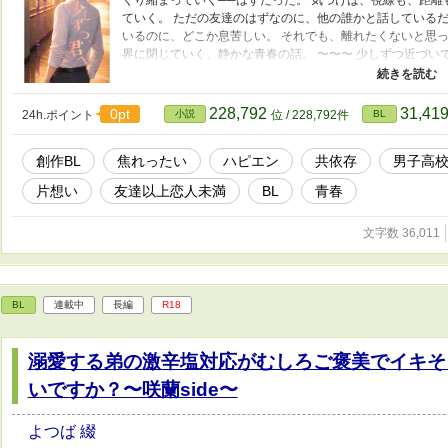
ていく。 ただの友達のはずなのに、他の誰かと話しているだ
いるのに、どこか息苦しい。 それでも、離れたくないと思っ
界に閉じていく、静かな青春の話。 〜〜〜 少しずつ近づい
きます。目標は、毎日少しずつでも書いて更新すること。 ▫1日1
は除く) これをルールに毎日綴っていきますので、どうぞ応援してください
いただけると嬉しいです！よろしくお願いします(*ᴗ͈ˬᴗ͈)ꕤ*.ﾟ
228,792
31,41
0pt
24h.ポイント
小説
位 / 228,792件
BL
創作BL
焦れったい
ハピエン
共依存
男子高校
片想い
友達以上恋人未満
BL
青春
文字数 36,011
BL
連載中
長編
R18
溺愛する弟の激辛塩対応がむしろご褒美でイキそ
いですか？〜咲蘭side〜
よつば 綴