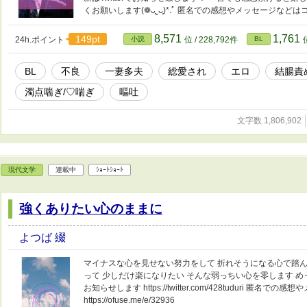
くお願いします(❁ᴗ͈ˬᴗ͈)*.ﾟ 匿名での感想やメッセージなどはコチラへ💌 
8,571
1,761
149pt
24h.ポイント
小説
位 / 228,792件
BL
BL
不良
一妻多夫
総愛され
エロ
結腸責
濁点喘ぎ/♡喘ぎ
嘔吐
文字数 1,806,902
現代文学
連載中
ｼｮｰﾄｼｮｰﾄ
強くありたい心のままに
よつば 綴
マイナスな心を見せない努力をして 折れそうになる心で踏ん
って 少しだけ楽になりたい そんな弱っちい心を零します めっち
お知らせします https://twitter.com/428tuduri 匿名
https://ofuse.me/e/32936