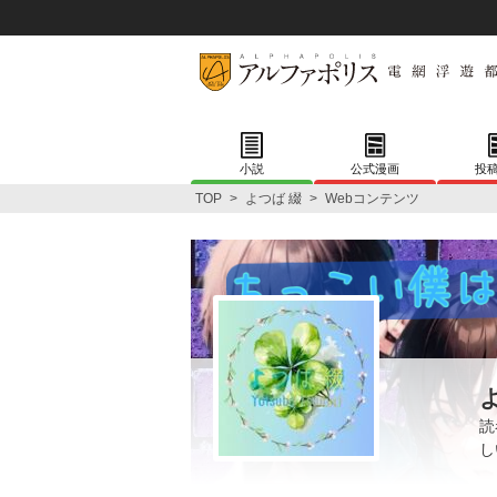
小説
公式漫画
投
TOP
>
よつば 綴
>
Webコンテンツ
読
し