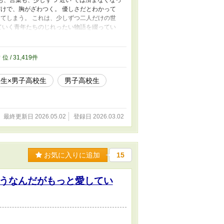
けで、胸がざわつく。 優しさだとわかって
てしまう。 これは、少しずつ二人だけの世
ていく青年たちのじれったい物語を綴ってい
話投稿 ▫1話1000字以内 ▫毎日更新(土日祝
( *˙˘˙ ) *.ˬ.))ﾍﾟｺ 一言でも感想を
9
位 / 31,419件
生×男子高校生
男子高校生
最終更新日 2026.05.02
登録日 2026.03.02
お気に入りに追加
15
うなんだがもっと愛してい