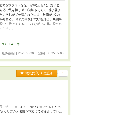
愛でるブラコンな兄・智輝(ともき)。対する
応で兄を拒む弟・咲蘭(さくら)。 蝶よ花よ
た。それがブチ壊されたのは、咲蘭が中1の
が始まる。 それでもめげない智輝は、咲蘭を
愛でて愛でまくる。 ってな感じの兄に愛され
みください。
2928038 智輝(兄)sideと咲蘭(弟)sideを交互に更新する
いで何始めてんだなんて野暮なコトは言わないで
ていくので、更新はものすごく不定期かつ亀更新
9
位 / 31,419件
。 匿名での感想やメッセージなどはコチラへ
最終更新日 2025.05.20
登録日 2025.02.05
お気に入りに追加
1
ーのお題に沿って書いたり、気分で書いたりしたも
くださった方のお名前を本文にて紹介させていた