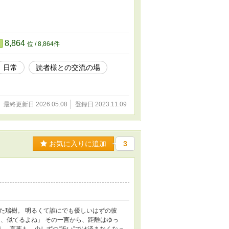
8,864
位 / 8,864件
日常
読者様との交流の場
最終更新日 2026.05.08
登録日 2023.11.09
お気に入りに追加
3
た瑞樹。 明るくて誰にでも優しいはずの彼
、似てるよね」 その一言から、距離はゆっ
も、言葉も、少しずつ“近い”では済まなくなっ