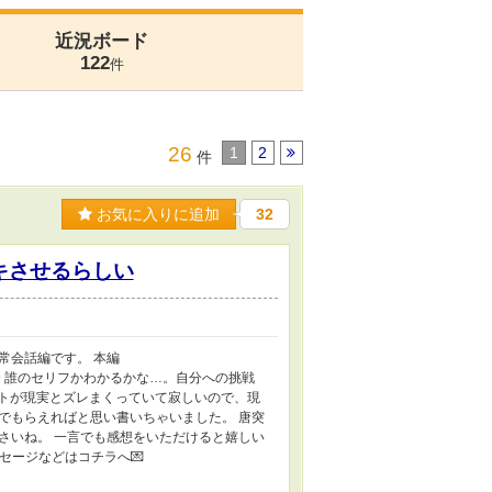
近況ボード
122
件
26
1
2
件
お気に入りに追加
32
キさせるらしい
常会話編です。 本編
82/693612379 誰のセリフかわかるかな…。自分への挑戦
ントが現実とズレまくっていて寂しいので、現
でもらえればと思い書いちゃいました。 唐突
さいね。 一言でも感想をいただけると嬉しい
メッセージなどはコチラへ💌