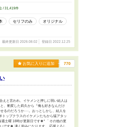
位 / 31,419件
本
セリフのみ
オリジナル
最終更新日 2026.08.02
登録日 2022.12.25
お気に入りに追加
770
い
合えと言われ、イケメンと押しに弱い結人は
ると、豹変した莉久から『俺も好きなんだけ
るのだろうか····。おっとしかし、結人を
学年トップクラスのイケメンたちから猛アタッ
週土曜 18時が更新日です🍀*゜ その他の更
しいです🍀 凄く励みになります。 応援よろし