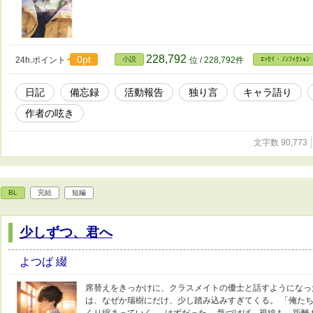
228,792
0pt
24h.ポイント
小説
位 / 228,792件
ｴｯｾｲ・ﾉﾝﾌｨｸｼｮﾝ
日記
備忘録
活動報告
独り言
キャラ語り
作者の呟き
文字数 90,773
BL
完結
短編
少しずつ、君へ
よつば 綴
席替えをきっかけに、クラスメイトの優士と話すようになっ
は、なぜか瑞樹にだけ、少し踏み込みすぎてくる。 「俺たち
くり縮まっていく──はずだった。 気づけば、視線も、距離