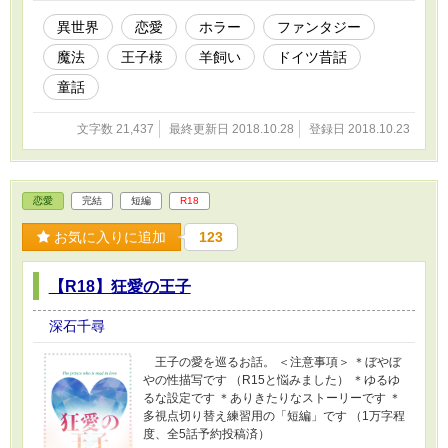
を信じて棺の守り人を付けることにした。 と
ころが、どの者も一日ともたない。 なぜなら
異世界
恋愛
ホラー
ファンタジー
夜な夜な死の淵から蘇った王子が、自らの守り
魔法
王子様
羊飼い
ドイツ昔話
人を殺し回っていたからだった。 やがて、国
中に守り人が募られることになる。 そうして
童話
立候補したのは、田舎町に住む羊飼いの娘『エ
マ』だった。エマは母の病気を治してやりたい
文字数 21,437
最終更新日 2018.10.28
登録日 2018.10.23
一心で、褒美欲しさに名乗り出るがーーーー
ドイツ昔話『黒いお姫様』のオマージュ。 美
しくも残酷な世界で幸せを見つけるお話。
（情景描写練習用の「短編」です） ＜注意事項
恋愛
完結
短編
R18
＞ ＊殺人、死体、流血等の残酷な描写が含まれ
るため、苦手な方は読むのご遠慮ください （ほ
お気に入りに追加
123
ぼ全編にわたりR18ですが、性描写のみタイト
ル横に✩を入れます） ＊童話にありがちなご都
合主義のストーリーです
【R18】狂愛の王子
深石千尋
王子の愛を巡るお話。 ＜注意事項＞ ＊ぼやぼ
やの性描写です （R15と悩みました） ＊ゆるゆ
るな設定です ＊ありきたりなストーリーです ＊
多視点切り替え練習用の「短編」です （1万字程
度、全5話予約投稿済）