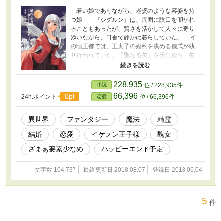
若い娘でありながら、老婆のような容姿を持
つ娘——『シグルン』は、周囲に陰口を叩かれ
ることもあったが、賢さを活かして人々に寄り
添いながら、田舎で静かに暮らしていた。 そ
の頃王都では、王太子の婚約を決める儀式が執
り行われていた。『聖なる矢』を天に放ち、矢
の刺さった屋敷の娘を正妃に決めるというもの
だ。王太子は運任せの婚約行事に辟易していた
が、結局は従わざるを得なかった。 そして王
228,935
小説
位 / 228,935件
太子の放った矢は、奇妙な容姿を持ったシグル
66,396
0pt
24h.ポイント
位 / 66,396件
恋愛
ンの家に突き刺さった。シグルンは選ばれし聖
女として王都に招かれることになるが、王宮で
は歓迎されていないばかりか、王太子にすら会
異世界
ファンタジー
魔法
精霊
わせてもらえないようだ。こんな醜い顔では、
結婚
恋愛
イケメン王子様
醜女
王太子の正妃にはなれないということだろう
か。 その後、シグルンは王宮で密かに過ごし
ざまぁ要素少なめ
ハッピーエンド予定
ていく内に、気になる話し相手と知り合った。
お互い素性を明かさず、声だけの交流。その正
文字数 104,737
最終更新日 2018.08.07
登録日 2018.06.04
体が王太子であることを知らないまま、また、
王太子も聖女であることを知らないまま、二人
は心惹かれ合っていった。 二人の愛の前に、
シグルンの醜い顔の秘密と王宮に蠢(うごめ)く陰
5
件
謀が立ちはだかる……！ 童話『蛙の王子』
やロシア昔話『蛙の王女』のオマージュ。 醜