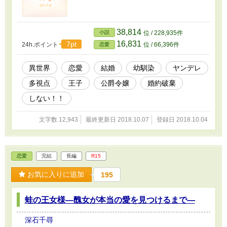
38,814
小説
位 / 228,935件
16,831
7pt
24h.ポイント
位 / 66,396件
恋愛
異世界
恋愛
結婚
幼馴染
ヤンデレ
多視点
王子
公爵令嬢
婚約破棄
しない！！
文字数 12,943
最終更新日 2018.10.07
登録日 2018.10.04
恋愛
完結
長編
R15
お気に入りに追加
195
蛙の王女様―醜女が本当の愛を見つけるまで―
深石千尋