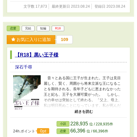
文字数 17,873
最終更新日 2023.08.24
登録日 2023.08.24
恋愛
完結
短編
R18
お気に入りに追加
109
【R18】黒い王子様
深石千尋
昔々とある国に王子が生まれた。王子は見目
麗しく、賢く、周囲から将来立派な王になるこ
とを期待される。長年子どもに恵まれなかった
王と妃も、王子を大層可愛がった。 しかし、
その幸せは突如として終わる。 「父上、母上、
私は明日死ぬことになっています。私が死んだ
らどうか棺の守（も）り人に、今まで一度も罪
を犯したことのない清廉潔白な者を三日間付け
てください」 王子が成人を迎えた日、王子は
228,935
小説
位 / 228,935件
不吉な言葉を残して死んでしまったのだ。 王
66,396
0pt
24h.ポイント
位 / 66,396件
恋愛
子を深く愛していた王と妃は深く悲しみ、王子