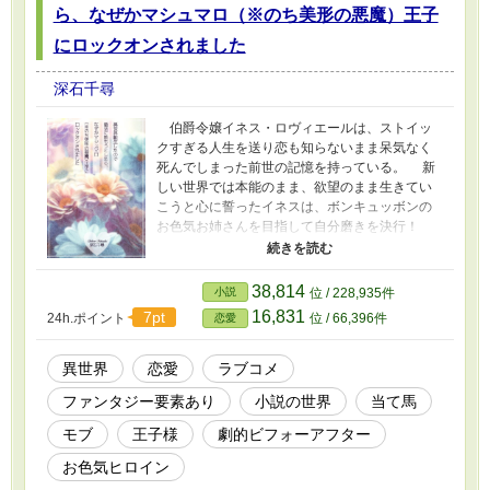
ら、なぜかマシュマロ（※のち美形の悪魔）王子
にロックオンされました
深石千尋
伯爵令嬢イネス・ロヴィエールは、ストイッ
クすぎる人生を送り恋も知らないまま呆気なく
死んでしまった前世の記憶を持っている。 新
しい世界では本能のまま、欲望のまま生きてい
こうと心に誓ったイネスは、ボンキュッボンの
お色気お姉さんを目指して自分磨きを決行！
いつか素敵な恋愛をして、結婚もしてみたい。
何よりエッチがどんな感じなのか知りたい！！
ところが前世の反動からすっかりエッチにな
38,814
小説
位 / 228,935件
ってしまったイネスをよそに、この世界は禁欲
16,831
7pt
24h.ポイント
位 / 66,396件
恋愛
的な世界だった。おまけに小説の世界のよう
で……？ そんな中いかにも訳ありげな王子様
と出会って……？？
異世界
恋愛
ラブコメ
──────────────────── ○ゆるふわ設定
ファンタジー要素あり
小説の世界
当て馬
○エッチ描写少なめ ○他サイトでも掲載中 ※ラブ
コメです。笑って読んでいただけたら嬉しいで
モブ
王子様
劇的ビフォーアフター
す ────────────────────
お色気ヒロイン