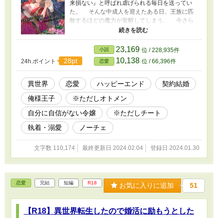
来損ない』と呼ばれ虐げられる毎日を送ってい
た。 そんな中成人を迎えたある日、王族に匹
敵するほどの魔力が覚醒してしまう。 今さら
みんなから認められたいと思わないバーベナ
は、自由な外国暮らしを夢見て能力を隠すこと
を決意する。 ところが、ひょんなことから立
23,169
小説
位 / 228,935件
太子を間近に控えたディアルムド王子にその力
10,138
28pt
24h.ポイント
位 / 66,396件
恋愛
がバレて―― 「手短に言いましょう。俺の妃に
なってください」 なんと求婚される事態に発
展!! 断っても断ってもディアルムドのアタック
異世界
恋愛
ハッピーエンド
契約結婚
は止まらない。 おまけに偉そうな王子様の、
俺様王子
※ただしオトメン
なぜか女子力高めなアプローチにバーベナのド
キドキも止まらない!? やむにやまれぬ事情か
自分に自信がない令嬢
※ただしチート
ら条件つきで求婚を受け入れるバーベナだが、
結婚は形だけにとどまらず――!? ただの契約
執着・溺愛
ノーチェ
妃のつもりでいた、自分に自信のないチートな
女の子 × ハナから別れるつもりなんてない、
文字数 110,174
最終更新日 2024.02.04
登録日 2024.01.30
女子力高めな俺様王子
──────────────────── ○Rシーンには
※マークあり ○他サイトでも公開中
────────────────────
恋愛
完結
短編
R18
お気に入りに追加
51
【R18】異世界転生したので婚活に励もうとした