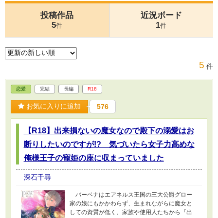
投稿作品
近況ボード
5
1
件
件
5
件
恋愛
完結
長編
R18
お気に入りに追加
576
【R18】出来損ないの魔女なので殿下の溺愛はお
断りしたいのですが!? 気づいたら女子力高めな
俺様王子の寵姫の座に収まっていました
深石千尋
バーベナはエアネルス王国の三大公爵グロー
家の娘にもかかわらず、生まれながらに魔女と
しての資質が低く、家族や使用人たちから『出