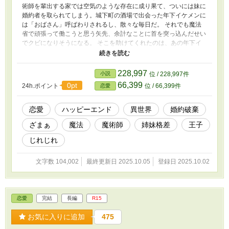
術師を輩出する家では空気のような存在に成り果て、ついには妹に
婚約者を取られてしまう。城下町の酒場で出会った年下イケメンに
は「おばさん」呼ばわりされるし、散々な毎日だ。 それでも魔法
省で頑張って働こうと思う矢先、余計なことに首を突っ込んだせい
でクビになりそうになる。 そこを助けてくれたのは、あの年下イ
ケメンでーー？ この国の王子だった年下イケメンは、ミュリエル
に家庭教師を引き受けて欲しいと言ってきた。彼の夢のために、周
りを巻き込んで王子の成長を見守るミュリエル。しかし、師弟関係
228,997
小説
位 / 228,997件
だと思っていた王子の態度が何故か甘くてーー。 これは、無能の
66,399
0pt
24h.ポイント
位 / 66,399件
恋愛
レッテルを貼られた女の子が、自身の仕事を認められ、輝きを取り
戻し、沢山の人に愛されるお話。 ※この世界の成人年齢は18歳で
す。
恋愛
ハッピーエンド
異世界
婚約破棄
ざまぁ
魔法
魔術師
姉妹格差
王子
じれじれ
文字数 104,002
最終更新日 2025.10.05
登録日 2025.10.02
恋愛
完結
長編
R15
お気に入りに追加
475