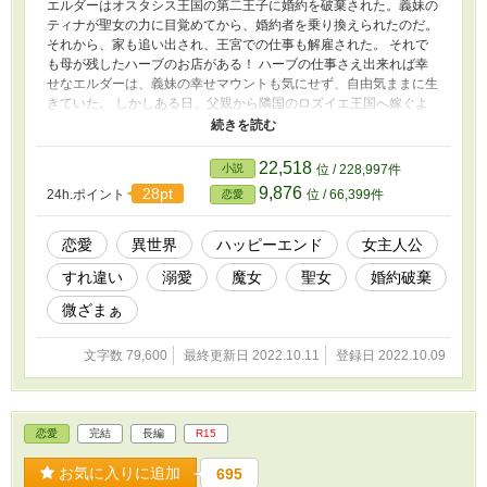
エルダーはオスタシス王国の第二王子に婚約を破棄された。義妹の
ティナが聖女の力に目覚めてから、婚約者を乗り換えられたのだ。
それから、家も追い出され、王宮での仕事も解雇された。 それで
も母が残したハーブのお店がある！ ハーブの仕事さえ出来れば幸
せなエルダーは、義妹の幸せマウントも気にせず、自由気ままに生
きていた。 しかしある日、父親から隣国のロズイエ王国へ嫁ぐよ
うに言われてしまう。しかも、そのお相手には想い人がいるよう
で？！ 聖女の力に頼りきりでハーブを蔑ろにしていた自国に限界
を感じていたエルダーは、ハーブを大切にしているロズイエに希望
22,518
小説
位 / 228,997件
を感じた。「じゃあ、王子様には想い人と幸せになってもらって、
9,876
28pt
24h.ポイント
位 / 66,399件
恋愛
私はロズイエで平民としてお店をやらせてもらえば良いじゃな
い？！」 かくして、エルダーの仮初めの妻計画が始まった。 王子
様もその計画に甘えることにしたけど……？ これは、ハーブが大
恋愛
異世界
ハッピーエンド
女主人公
好きで一人でも強く生きていきたい女の子と、相手が好きすぎてポ
すれ違い
溺愛
魔女
聖女
婚約破棄
ンコツになってしまったヒーローのお話。 ※こちらのお話は、小
説家になろうで投稿していたものです。
微ざまぁ
文字数 79,600
最終更新日 2022.10.11
登録日 2022.10.09
恋愛
完結
長編
R15
お気に入りに追加
695