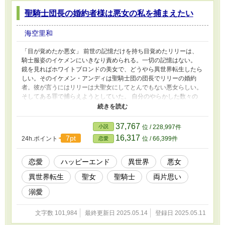
聖騎士団長の婚約者様は悪女の私を捕まえたい
海空里和
「目が覚めたか悪女」 前世の記憶だけを持ち目覚めたリリーは、
騎士服姿のイケメンにいきなり責められる。一切の記憶はない。
鏡を見ればホワイトブロンドの美女で、どうやら異世界転生したら
しい。そのイケメン・アンディは聖騎士団の団長でリリーの婚約
者。彼が言うにはリリーは大聖女にしてとんでもない悪女らしい。
そしてある罪で捕らえようとしていた。 自分のやらかした数々の
罪を聞き絶望するリリーは、前世の後悔から罪を償うことを決め
る。 「どうか罪を償ってから私を捕まえてください」 リリーを疑
いながらも見守ることを了承したアンディは、リリーが出頭するそ
37,767
小説
位 / 228,997件
の時に婚約破棄をすると告げる。 自分がやらかしてきた罪に次々
16,317
7pt
24h.ポイント
位 / 66,399件
恋愛
と直面するリリーだが、他人を大切にする彼女の誠意に周囲も変わ
っていく。それは婚約者のアンディにも影響を与えていて……。
二人の距離が近付く時、リリーは自分がとんでもない悪事をしてい
恋愛
ハッピーエンド
異世界
悪女
たことを知る。 これは、いきなり悪女のレッテルを貼られたヒロ
異世界転生
聖女
聖騎士
両片思い
インがそれを覆し、みんなに愛され、幸せを掴むお話。
溺愛
文字数 101,984
最終更新日 2025.05.14
登録日 2025.05.11