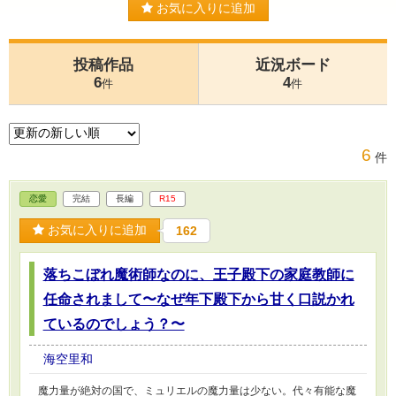
お気に入りに追加
投稿作品
近況ボード
6
4
件
件
6
件
恋愛
完結
長編
R15
お気に入りに追加
162
落ちこぼれ魔術師なのに、王子殿下の家庭教師に
任命されまして〜なぜ年下殿下から甘く口説かれ
ているのでしょう？〜
海空里和
魔力量が絶対の国で、ミュリエルの魔力量は少ない。代々有能な魔