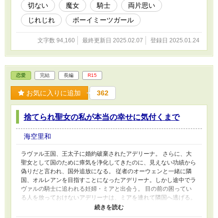
切ない
魔女
騎士
両片思い
じれじれ
ボーイミーツガール
文字数 94,160
最終更新日 2025.02.07
登録日 2025.01.24
恋愛
完結
長編
R15
お気に入りに追加
362
捨てられ聖女の私が本当の幸せに気付くまで
海空里和
ラヴァル王国、王太子に婚約破棄されたアデリーナ。 さらに、大
聖女として国のために瘴気を浄化してきたのに、見えない功績から
偽りだと言われ、国外追放になる。 従者のオーウェンと一緒に隣
国、オルレアンを目指すことになったアデリーナ。しかし途中でラ
ヴァルの騎士に追われる妊婦・ミアと出会う。 目の前の困ってい
る人を放っておけないアデリーナは、ミアを連れて隣国へ逃げる。
そのまた途中でフェンリルの呼びかけにより、負傷したイケメン騎
士を拾う。その騎士はなんと、隣国オルレアンの皇弟、エクトル