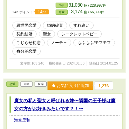
で!? 素性を隠そうとオーウェンはミアの夫、アデリーナはオーウェ
31,030
小説
位 / 228,997件
ンの愛人、とおかしな状況に。 しかし聖女を求めるオルレアン皇
13,174
14pt
24h.ポイント
位 / 66,399件
恋愛
帝の命令でアデリーナはエクトルと契約結婚をすることに。 未来
を諦めていたエクトルは、アデリーナに助けられ、彼女との未来を
望むようになる。幼い頃からアデリーナの側にいたオーウェンは、
異世界恋愛
婚約破棄
すれ違い
それが面白くないようで。 アデリーナの本当に大切なものは何な
契約結婚
聖女
シークレットベビー
のか。 捨てられ聖女×拗らせ従者×訳アリ皇弟のトライアングルラ
ブ！ ※こちら性描写はございませんが、きわどい表現がございま
こじらせ初恋
ノーチェ
もふもふ/モフモフ
す。ご了承の上お読みくださいませ。
身分差恋愛
文字数 103,246
最終更新日 2024.01.30
登録日 2024.01.25
恋愛
完結
長編
お気に入りに追加
1,276
魔女の私と聖女と呼ばれる妹〜隣国の王子様は魔
女の方がお好きみたいです？！〜
海空里和