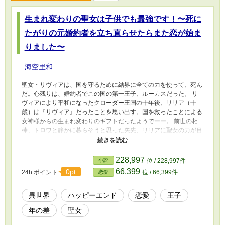
生まれ変わりの聖女は子供でも最強です！〜死に
たがりの元婚約者を立ち直らせたらまた恋が始ま
りました〜
海空里和
聖女・リヴィアは、国を守るために結界に全ての力を使って、死ん
だ。心残りは、婚約者でこの国の第一王子、ルーカスだった。 リ
ヴィアにより平和になったクローダー王国の十年後、リリア（十
歳）は『リヴィア』だったことを思い出す。国を救ったことによる
女神様からの生まれ変わりのギフトだったようでーー。 前世の相
棒、トロワと静かに暮らそうと思った矢先、リリアに聖女の力が目
覚める。 聖女の力を聞きつけたルーカスと再会するも、彼は別人
のようになっていた。 リヴィアが死んでから抜け殻のようになっ
たルーカスは自身も死にたがっていたのだ。 「ルーカス様は死な
228,997
小説
位 / 228,997件
せません！」 「お前は生意気だ」 再会は最悪、相容れない二人は
66,399
0pt
24h.ポイント
位 / 66,399件
恋愛
次第に惹かれ合う。 これは、生まれ変わっても国を救いたい聖女
がもう一度人生をやり直す、歳の差ラブストーリー。 こちらは小
説家になろうで掲載したお話です。
異世界
ハッピーエンド
恋愛
王子
年の差
聖女