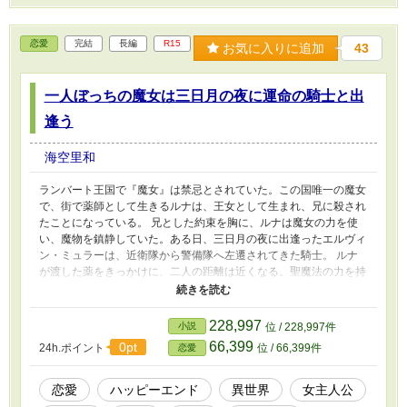
恋愛
完結
長編
R15
お気に入りに追加
43
一人ぼっちの魔女は三日月の夜に運命の騎士と出
逢う
海空里和
ランバート王国で『魔女』は禁忌とされていた。この国唯一の魔女
で、街で薬師として生きるルナは、王女として生まれ、兄に殺され
たことになっている。 兄とした約束を胸に、ルナは魔女の力を使
い、魔物を鎮静していた。ある日、三日月の夜に出逢ったエルヴィ
ン・ミュラーは、近衛隊から警備隊へ左遷されてきた騎士。 ルナ
が渡した薬をきっかけに、二人の距離は近くなる。聖魔法の力を持
つエルヴィンと、ルナの力の相性は良く、二人は共闘して魔物に立
ち向かうことに。ルナの秘密を知ってもルナを友人として大切に扱
うエルヴィンに、ルナは次第に恋を自覚していく。 これは、この
228,997
小説
位 / 228,997件
国の大きな闇に立ち向かう二人が、お互いを大切に想いながら、か
66,399
0pt
24h.ポイント
位 / 66,399件
恋愛
けがえのない存在になっていくお話。
恋愛
ハッピーエンド
異世界
女主人公