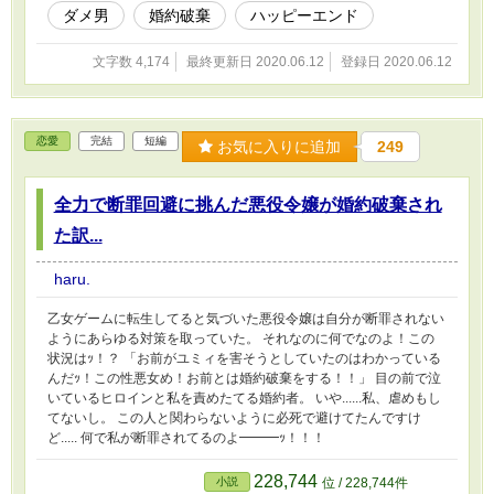
ダメ男
婚約破棄
ハッピーエンド
文字数 4,174
最終更新日 2020.06.12
登録日 2020.06.12
恋愛
完結
短編
お気に入りに追加
249
全力で断罪回避に挑んだ悪役令嬢が婚約破棄され
た訳...
haru.
乙女ゲームに転生してると気づいた悪役令嬢は自分が断罪されない
ようにあらゆる対策を取っていた。 それなのに何でなのよ！この
状況はｯ！？ 「お前がユミィを害そうとしていたのはわかっている
んだｯ！この性悪女め！お前とは婚約破棄をする！！」 目の前で泣
いているヒロインと私を責めたてる婚約者。 いや......私、虐めもし
てないし。 この人と関わらないように必死で避けてたんですけ
ど..... 何で私が断罪されてるのよ━━━ｯ！！！
228,744
小説
位 / 228,744件