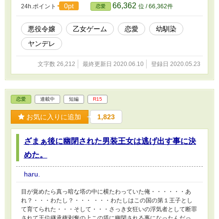
66,362
0pt
24h.ポイント
位 / 66,362件
恋愛
悪役令嬢
乙女ゲーム
恋愛
幼馴染
ヤンデレ
文字数 26,212
最終更新日 2020.06.10
登録日 2020.05.23
恋愛
連載中
短編
R15
お気に入りに追加
1,823
ざまぁ後に幽閉された男装王女は逃げ出す事に決
めた。
haru.
目が覚めたら真っ暗な塔の中に横たわっていた俺・・・・・・あ
れ？・・・わたし？・・・ ・・・わたしはこの国の第１王子とし
て育てられた・・・そして・・・さっき女狂いの浮気者として断罪
されて王位継承権剥奪の上この塔に幽閉される事になったんだっ