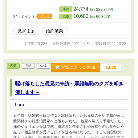
く。
24,774
小説
位 / 228,744件
10,680
21pt
24h.ポイント
位 / 66,362件
恋愛
微ざまぁ
婚約破棄
文字数 20,226
最終更新日 2021.11.25
登録日 2021.10.28
恋愛
完結
短編
お気に入りに追加
3,075
駆け落ちした愚兄の来訪～厚顔無恥のクズを叩き
潰します～
haru.
五年前、結婚式当日に侍女と駆け落ちしたお兄様のせいで我が家は
醜聞付きの貧乏伯爵家へと落ちぶれた。 他家へ嫁入り予定だった
妹のジュリエッタは突然、跡継ぎに任命され婿候補とのお見合いや
厳しい領主教育を受ける日々を送る事になった。 そしてお父様の
死という悲しい出来事を乗り越えて、ジュリエッタは伯爵家を立て