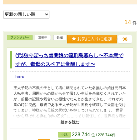
14
件
ファンタジー
連載中
長編
お気に入りに追加
98
(元)独りぼっち幽閉娘の流刑島暮らし〜不本意で
すが、毒母のスペアに覚醒します〜
haru.
王太子妃の不義の子として塔に幽閉されていた名無しの娘は元日本
人転生者。周囲からの嫌がらせで厳しい生活を余儀なくされていた
が、前世の記憶や気合いと根性でなんとか生きてきた。 それが六
歳の時に突然、母親である王太子妃が世界樹を破壊して天罰を受け
てしまい、神様から母親の尻拭いを押しつけられてしまう。 世界
中から尊ばれる存在 "緑の乙女" にこっそり就任して、世界樹を種か
ら育てる事になった転生娘は王太子の命令で流刑島ヴァンデラスに
送られることになるが── 父親未満の元近衛騎士隊長と女装シスタ
ー、そしてペットな世界樹と共に生きて……たまに世界を救いま
228,744
小説
位 / 228,744件
す。