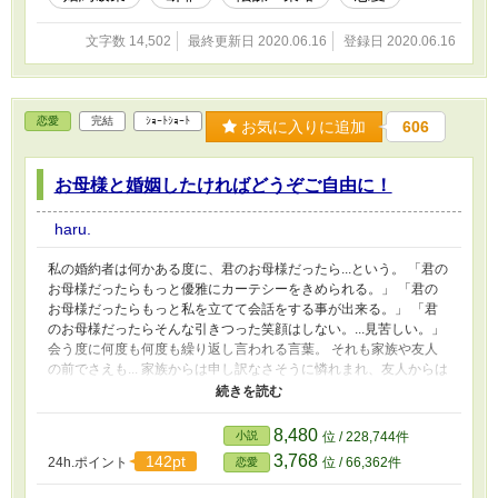
文字数 14,502
最終更新日 2020.06.16
登録日 2020.06.16
恋愛
完結
ｼｮｰﾄｼｮｰﾄ
お気に入りに追加
606
お母様と婚姻したければどうぞご自由に！
haru.
私の婚約者は何かある度に、君のお母様だったら...という。 「君の
お母様だったらもっと優雅にカーテシーをきめられる。」 「君の
お母様だったらもっと私を立てて会話をする事が出来る。」 「君
のお母様だったらそんな引きつった笑顔はしない。...見苦しい。」
会う度に何度も何度も繰り返し言われる言葉。 それも家族や友人
の前でさえも... 家族からは申し訳なさそうに憐れまれ、友人からは
自分の婚約者の方がマシだと同情された。 「何故私の婚約者は君
なのだろう。君のお母様だったらどれ程良かっただろうか！」 吐
き捨てるように言われた言葉。 そして平気な振りをして我慢して
8,480
小説
位 / 228,744件
いた私の心が崩壊した。 そこまで言うのなら婚約止めてあげるわ
3,768
142pt
24h.ポイント
位 / 66,362件
恋愛
よ。 そんなにお母様が良かったらお母様を口説いて婚姻でもなん
でも好きにしたら！