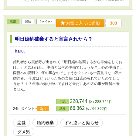
恋愛
完結
ｼｮｰﾄｼｮｰﾄ
お気に入りに追加
303
明日婚約破棄すると宣言されたら？
haru.
婚約者から突然呼び出されて「明日婚約破棄するから準備をしてお
け。」と言われた。 準備とは何の準備でしょうか？ ...心の準備？...
両親への説明？...何の事なのでしょうか？ いつも一言足りない私の
婚約者。 今度はどういったあの言葉には込められていたのでしょ
うか？ １７年来の知り合いですけど未だにあの方の事が理解出来
ません。
228,744
小説
位 / 228,744件
66,362
0pt
24h.ポイント
位 / 66,362件
恋愛
恋愛
婚約破棄
すれ違いと拗らせ
ダメ男