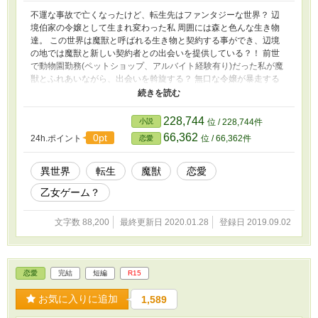
不運な事故で亡くなったけど、転生先はファンタジーな世界？ 辺
境伯家の令嬢として生まれ変わった私 周囲には森と色んな生き物
達。 この世界は魔獣と呼ばれる生き物と契約する事ができ、辺境
の地では魔獣と新しい契約者との出会いを提供している？！ 前世
で動物園勤務(ペットショップ、アルバイト経験有り)だった私が魔
獣とふれあいながら、出会いを斡旋する？ 無口な令嬢が暴走する
と周囲はいつも振り回されっぱなし！！！ そんな少女がいたら乙
女ゲームの乙女の部分はいつまでたっても始まりません！！！ ※
暫くの間更新停止中です。 ご迷惑おかけします。
228,744
小説
位 / 228,744件
66,362
0pt
24h.ポイント
位 / 66,362件
恋愛
異世界
転生
魔獣
恋愛
乙女ゲーム？
文字数 88,200
最終更新日 2020.01.28
登録日 2019.09.02
恋愛
完結
短編
R15
お気に入りに追加
1,589