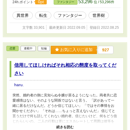
53,296
0pt
24h.ポイント
位 / 53,296件
ファンタジー
異世界
転生
ファンタジー
世界樹
文字数 33,901
最終更新日 2022.09.05
登録日 2022.08.25
恋愛
連載中
短編
お気に入りに追加
927
信用してほしければそれ相応の態度を取ってくだ
さい
haru.
突然、婚約者の側に見知らぬ令嬢が居るようになった。両者共に恋
愛感情はない、そのような関係ではないと言う。 「訳があって一
緒に居るだけなんだ。どうか信じてほしい」 「ではその事情をお
聞かせください」 「それは……ちょっと言えないんだ」 信じてと
言うだけで何も話してくれない婚約者。信じたいけど、何をどう信
じたらいいの。 二人の行動は更にエスカレートして周囲は彼等を
秘密の関係なのではと疑い、私も婚約者を信じられなくなってい