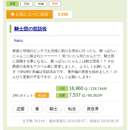
(・・・・・・えっ。自分の父親が娘と同い年の女の子を娶る
恋愛
完結
短編
R15
の？・・・え？え？ごめんなさい。悪いけど・・・本当申し訳ない
けど・・・認められるかぁぁぁぁ！) 本編・ー番外編ーヴィオレッ
お気に入りに追加
3,036
ト＊隣国編＊共に完結致しました。
騎士団の世話役
haru.
家族と領地のピンチでお兄様に助けを求めに行ったら、酔っぱらい
にゃんこに絡まれたーーーー！ 気づいたら何だかんだで、騎士団
に就職する事になるし、酔っぱらいにゃんこは騎士団長！？ ※公
爵家の名前をアスベル家に変更しました。 よろしくお願いしま
すヾ(ΦωΦ)/ 本編は完結済みです。 番外編の更新を始めました！ の
んびり更新の予定ですが、よろしくお願いします♪
16,960
小説
位 / 228,744件
7,537
42pt
24h.ポイント
位 / 66,362件
恋愛
恋愛
番
騎士
転生
異世界
文字数 78,144
最終更新日 2019.09.07
登録日 2019.08.26