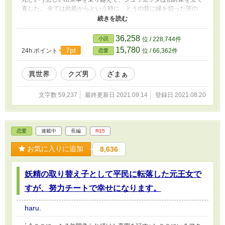
直した。 全ては此処からという時に、とうの昔に縁を切った筈の
愚兄が何事もなかったかのように突然帰って来た。それも三歳にな
る甥を引き連れて…… 本編２３話 + 番外編２話完結済み。 毎日１
話ずつ更新します。
36,258
小説
位 / 228,744件
15,780
7pt
24h.ポイント
位 / 66,362件
恋愛
異世界
クズ男
ざまぁ
文字数 59,237
最終更新日 2021.09.14
登録日 2021.08.20
恋愛
連載中
長編
R15
お気に入りに追加
8,636
妖精の取り替え子として平民に転落した元王女で
すが、努力チートで幸せになります。
haru.