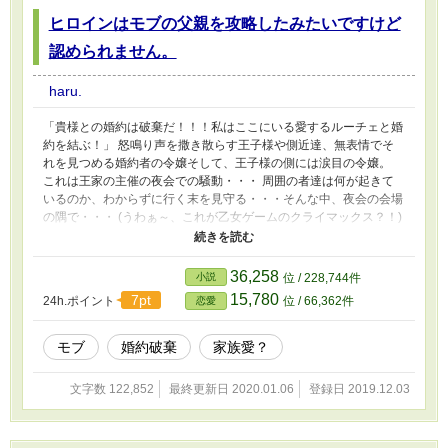
ヒロインはモブの父親を攻略したみたいですけど
認められません。
haru.
「貴様との婚約は破棄だ！！！私はここにいる愛するルーチェと婚
約を結ぶ！」 怒鳴り声を撒き散らす王子様や側近達、無表情でそ
れを見つめる婚約者の令嬢そして、王子様の側には涙目の令嬢。
これは王家の主催の夜会での騒動・・・ 周囲の者達は何が起きて
いるのか、わからずに行く末を見守る・・・そんな中、夜会の会場
の隅で・・・ (うわぁ～、これが乙女ゲームのクライマックス？！)
と浮かれている令嬢がいた。 「違いますっ！！！！ 私には他に愛
する人がいます。王子様とは婚約は出来ません！」 今まで涙目で
王子様の隣で大人しくしていた令嬢が突然叫び声をあげて、王子様
36,258
小説
位 / 228,744件
から離れた。 会場にいた全員が、(今さら何を言ってるんだ、こい
15,780
7pt
24h.ポイント
位 / 66,362件
恋愛
つ・・・)と思っていたその時、 「殿下っ！！！ 今の言葉は誠でご
ざいますっ！ルーチェは私と婚姻いたします。どうかお許しくださ
い！」 会場にいた者達を掻き分けながら、やって来た男が叫び、
モブ
婚約破棄
家族愛？
令嬢を抱き締めた！ (何か凄い展開になってきたな～)と眺めていた
ら・・・ (ん？・・・何か見覚えのある顔・・・あ、あれ？うそで
文字数 122,852
最終更新日 2020.01.06
登録日 2019.12.03
しょ・・・な、なんでそこにいるの？お父様ぁぁぁぁ。) これは乙
女ゲームから誰も気づかない内にヒロインがフェードアウトしてい
て、自分の父親が攻略されてしまった令嬢(モブ)の物語である。