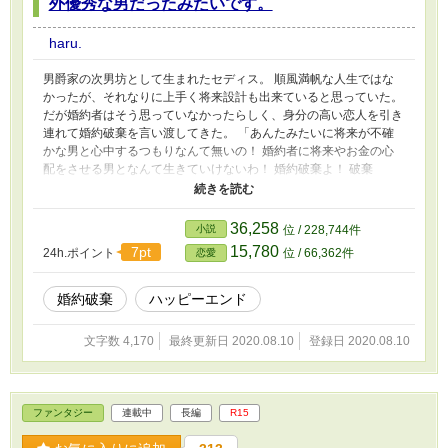
外優秀な男だったみたいです。
haru.
男爵家の次男坊として生まれたセディス。 順風満帆な人生ではな
かったが、それなりに上手く将来設計も出来ていると思っていた。
だが婚約者はそう思っていなかったらしく、身分の高い恋人を引き
連れて婚約破棄を言い渡してきた。 「あんたみたいに将来が不確
かな男と心中するつもりなんて無いの！ 婚約者に将来やお金の心
配をさせる男となんて生きていけないわ！ 婚約破棄よ！ 破棄
っ！」 婚約者には捨てられ、家族からは馬鹿にされて悔しくて惨
めな思いをした。 なんてダメな男なんだーーと嘆いたりもした。
だけど……俺って周囲が思っていたよりも無能ではなかったみた
36,258
小説
位 / 228,744件
い。
15,780
7pt
24h.ポイント
位 / 66,362件
恋愛
婚約破棄
ハッピーエンド
文字数 4,170
最終更新日 2020.08.10
登録日 2020.08.10
ファンタジー
連載中
長編
R15