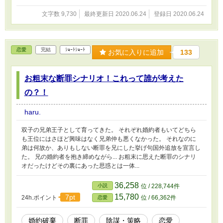
文字数 9,730
最終更新日 2020.06.24
登録日 2020.06.24
恋愛
完結
ｼｮｰﾄｼｮｰﾄ
お気に入りに追加
133
お粗末な断罪シナリオ！これって誰が考えた
の？！
haru.
双子の兄弟王子として育ってきた。 それぞれ婚約者もいてどちら
も王位にはさほど興味はなく兄弟仲も悪くなかった。 それなのに
弟は何故か、ありもしない断罪を兄にした挙げ句国外追放を宣言し
た。 兄の婚約者を抱き締めながら... お粗末に思えた断罪のシナリ
オだったけどその裏にあった思惑とは一体...
36,258
小説
位 / 228,744件
15,780
7pt
24h.ポイント
位 / 66,362件
恋愛
婚約破棄
断罪
陰謀・策略
恋愛