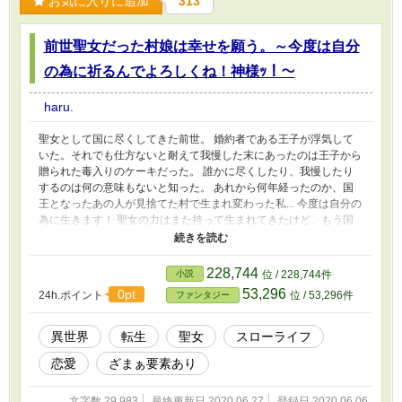
お気に入りに追加
313
前世聖女だった村娘は幸せを願う。～今度は自分
の為に祈るんでよろしくね！神様ｯ！～
haru.
聖女として国に尽くしてきた前世。 婚約者である王子が浮気して
いた。それでも仕方ないと耐えて我慢した末にあったのは王子から
贈られた毒入りのケーキだった。 誰かに尽くしたり、我慢したり
するのは何の意味もないと知った。 あれから何年経ったのか、国
王となったあの人が見捨てた村で生まれ変わった私... 今度は自分の
為に生きます！ 聖女の力はまた持って生まれてきたけど、もう国
の為には祈らない！ 今度は自分の幸せを第一に、自分の居場所を
守ります！ 神様どうか力を貸してｯ！祈りも感謝もしてますから
ｯ！
228,744
小説
位 / 228,744件
53,296
0pt
24h.ポイント
位 / 53,296件
ファンタジー
異世界
転生
聖女
スローライフ
恋愛
ざまぁ要素あり
文字数 29,983
最終更新日 2020.06.27
登録日 2020.06.06