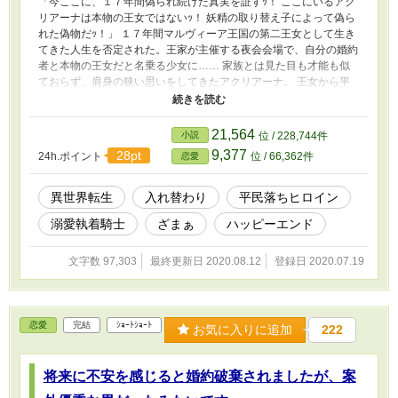
「今ここに、１７年間偽られ続けた真実を証すｯ！ ここにいるアク
リアーナは本物の王女ではないｯ！ 妖精の取り替え子によって偽ら
れた偽物だｯ！」 １７年間マルヴィーア王国の第二王女として生き
てきた人生を否定された。王家が主催する夜会会場で、自分の婚約
者と本物の王女だと名乗る少女に…… 家族とは見た目も才能も似
ておらず、肩身の狭い思いをしてきたアクリアーナ。 王女から平
民に身を落とす事になり、辛い人生が待ち受けていると思っていた
が、王族として恥じぬように生きてきた１７年間の足掻きは無駄で
はなかった。 「あれ？ 何だか王女でいるよりも楽しいかもしれな
21,564
小説
位 / 228,744件
い！」 自身の努力でチートを手に入れていたアクリアーナ。 そん
9,377
28pt
24h.ポイント
位 / 66,362件
恋愛
な王女を秘かに想っていた騎士団の第三師団長が騎士を辞めて私を
追ってきた！？ アクリアーナの知らぬ所で彼女を愛し、幸せを願
う者達。 王女ではなくなった筈が染み付いた王族としての秩序で
異世界転生
入れ替わり
平民落ちヒロイン
困っている民を見捨てられないアクリアーナの人生は一体どうな
溺愛執着騎士
ざまぁ
ハッピーエンド
る！？ ※ ヨーロッパの伝承にある取り替え子(チェンジリング)とは
違う話となっております。 異世界の創作小説として見て頂けたら
嬉しいです。 (❁ᴗ͈ˬᴗ͈)⁾⁾⁾ﾍﾟｺ
文字数 97,303
最終更新日 2020.08.12
登録日 2020.07.19
恋愛
完結
ｼｮｰﾄｼｮｰﾄ
お気に入りに追加
222
将来に不安を感じると婚約破棄されましたが、案