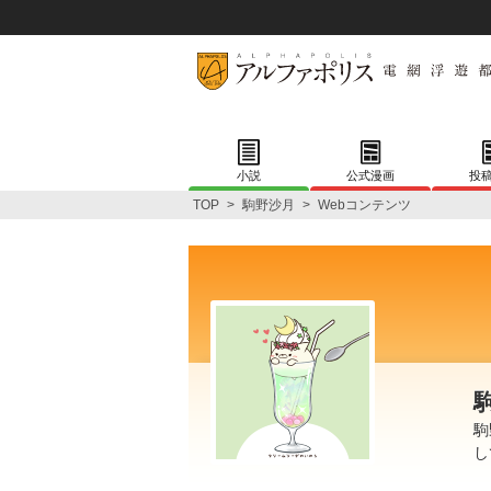
小説
公式漫画
投
TOP
>
駒野沙月
>
Webコンテンツ
駒
し