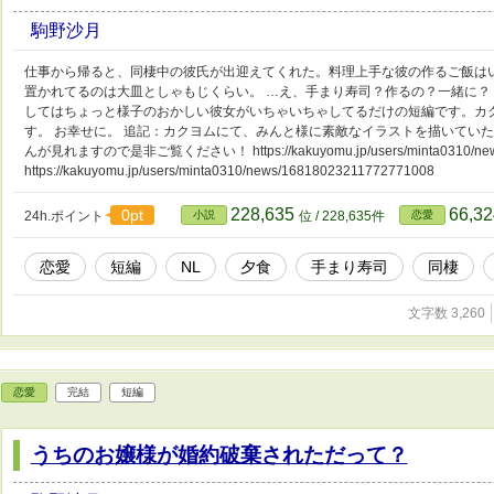
駒野沙月
仕事から帰ると、同棲中の彼氏が出迎えてくれた。料理上手な彼の作るご飯は
置かれてるのは大皿としゃもじくらい。 …え、手まり寿司？作るの？一緒に？
してはちょっと様子のおかしい彼女がいちゃいちゃしてるだけの短編です。カ
す。 お幸せに。 追記：カクヨムにて、みんと様に素敵なイラストを描いてい
んが見れますので是非ご覧ください！ https://kakuyomu.jp/users/minta0310/news
https://kakuyomu.jp/users/minta0310/news/16818023211772771008
228,635
66,3
0pt
24h.ポイント
小説
位 / 228,635件
恋愛
恋愛
短編
NL
夕食
手まり寿司
同棲
文字数 3,260
恋愛
完結
短編
うちのお嬢様が婚約破棄されただって？