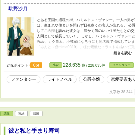
駒野沙月
とある王国の辺境の街、ハミルトン・ヴァレー。一人の男が
は、生まれや住まいを問わず日夜多くの客人が訪れる。 公爵
してこの街を訪れた彼女は、温かく気のいい住民たちとの交
人間として成長していく。 しかし、ハミルトン・ヴァレー
Pixiv、カクヨム、小説家になろうにも同名義で掲載してい
「みんと（@minta0310）」様に素敵なイラストを描い
して使わせて頂きます。 詳細はこちらから
→https://kakuyomu.jp/users/Satsuki_Komano/news/1
連載を休止いたします（再開時期未定）。 楽しみにしてく
228,635
0pt
24h.ポイント
小説
位 / 228,635件
ファンタジー
ん。
ファンタジー
ライトノベル
公爵令嬢
恋愛要素あ
文字数 38,344
恋愛
完結
短編
彼と私と手まり寿司