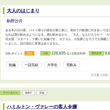
大人のはじまり
駒野沙月
ある冬の日の夜、バイト帰りの彼女が家に来た。初めての飲酒に付き合ってほ
なれば酒が飲めるようになる。酒が飲めるから、「大人」なんだろうか？ 「カク
目お題「スタート」で書いた短編です。 カクヨム、小説家になろうでも掲載しています
いました。話の流れに変更はありません。
228,635
9,
0pt
24h.ポイント
小説
位 / 228,635件
現代文学
短編
一話完結
大学生
宅飲み
文字数 2,980
ファンタジー
連載中
長編
ハミルトン・ヴァレーの客人令嬢