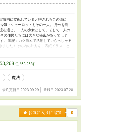
実質的に支配していると噂されるこの街に
令嬢・シャーロットもその一人。 身分を隠
流を通じ、一人の少女として、そして一人の
とその住民たちには大きな秘密があって…？
ます。 追記：カクヨムで活動していらっしゃる
て頂きました！その内の片方を、表紙イラストと
6817330661250180812 2023/12/22追記：一時的に
ださっていた皆様、大変申し訳ございませ
53,268
位 / 53,268件
り
魔法
最終更新日 2023.09.29
登録日 2023.07.20
お気に入りに追加
0