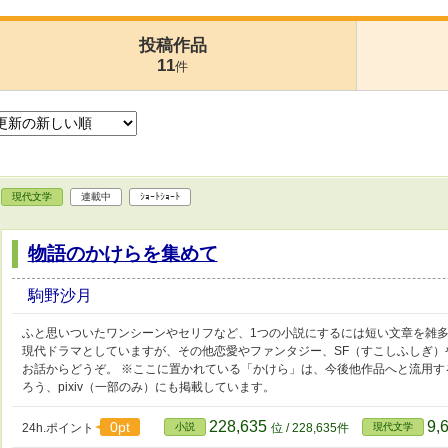
投稿作品
11
件
現代文学
連載中
ｼｮｰﾄｼｮｰﾄ
物語のかけらを集めて
駒野沙月
ふと思いついたワンシーンやセリフなど、1つの小説にするには短い文章を雑多
現代ドラマとしていますが、その他恋愛やファンタジー、SF（すこしふしぎ
お話からどうぞ。 ※ここに置かれている「かけら」は、今後他作品へと流用す
ろう、pixiv（一部のみ）にも掲載しています。
228,635
9,
0pt
24h.ポイント
小説
位 / 228,635件
現代文学