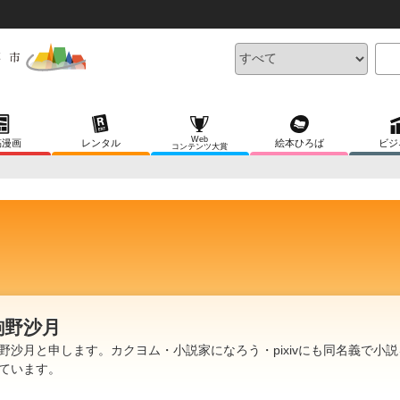
Web
稿漫画
レンタル
絵本ひろば
ビジ
コンテンツ大賞
駒野沙月
野沙月と申します。カクヨム・小説家になろう・pixivにも同名義で小
ています。