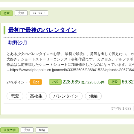
恋愛
完結
ｼｮｰﾄｼｮｰﾄ
最初で最後のバレンタイン
駒野沙月
とある少女のバレンタインのお話。 最初で最後に、勇気を出して伝えたい。 
大好き」ショートストーリーコンテスト参加作品です。 カクヨム、アルファポ
作品は以前投稿したショートショートに加筆修正したものになっています。元
→https://www.alphapolis.co.jp/novel/433352506/386841523/episode/8067364
228,635
66,3
0pt
24h.ポイント
小説
位 / 228,635件
恋愛
恋愛
高校生
バレンタイン
短編
文字数 1,683
現代文学
完結
短編