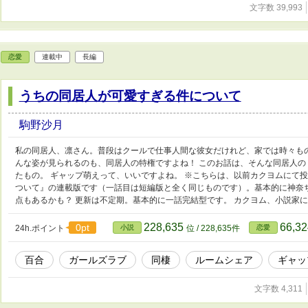
文字数 39,993
恋愛
連載中
長編
うちの同居人が可愛すぎる件について
駒野沙月
私の同居人、凛さん。普段はクールで仕事人間な彼女だけれど、家では時々も
んな姿が見られるのも、同居人の特権ですよね！ このお話は、そんな同居人
たもの。 ギャップ萌えって、いいですよね。 ※こちらは、以前カクヨムにて
ついて』の連載版です（一話目は短編版と全く同じものです）。基本的に神奈
点もあるかも？ 更新は不定期。基本的に一話完結型です。 カクヨム、小説家
228,635
66,3
0pt
24h.ポイント
小説
位 / 228,635件
恋愛
百合
ガールズラブ
同棲
ルームシェア
ギャッ
文字数 4,311