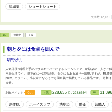
短編集
ショートショート
文字数 12,451
BL
連載中
長編
朝と夕には食卓を囲んで
駒野沙月
人気俳優×料理上手のハウスキーパーによるルームシェア。幼馴染の二人がご
同居生活です。 基本的に一話完結型。タグにもある通り一応BLですが、BL要
pixiv、カクヨム、小説家になろうでも同名義で掲載している作品です。 更
ませ。
228,635
31,39
0pt
24h.ポイント
小説
位 / 228,635件
BL
創作BL
ボーイズラブ
幼馴染
俳優
芸能人