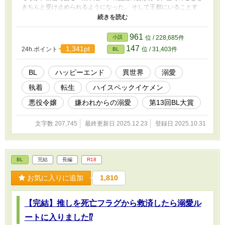
きちんと受け止められるようになった。 そして王都にいることす
ら許されなくなった俺は、悪役令嬢の兄であるリュシアン・フォー
クナーが治める領地で監視されることとなった。 「あなたはなに
もしなくていいのです」 リュシアンにはそう言われたが、前世日
961
小説
位 / 228,685件
本人の血が働かざるもの食うべからずと訴えてくる……！ そんな
147
1,341pt
24h.ポイント
位 / 31,403件
BL
こんなで仕事を見つけ出したフィリアスの今までとは違う様子に、
周囲はもちろんリュシアンも驚く。 心を入れ替えたフィリアスに
だんだんと冷たかったリュシアンの態度も変わってきて……？ こ
BL
ハッピーエンド
異世界
溺愛
れは秘密を抱えた次期公爵と、全て失ったら逆に吹っ切れた元王子
執着
転生
ハイスペックイケメン
のお話です。 嫌われからの溺愛を目指しています。 現在【第13回
BL大賞】にエントリーさせていただいております！ お気に召しま
悪役令嬢
嫌われからの溺愛
第13回BL大賞
したら、ブクマ♡感想、そして投票で応援してくださると嬉しいで
す！
文字数 207,745
最終更新日 2025.12.23
登録日 2025.10.31
BL
完結
長編
R18
お気に入りに追加
1,810
【完結】推しを死亡フラグから救済したら溺愛ル
ートに入りました⁉︎