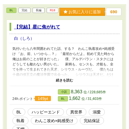
BL
完結
長編
R18
お気に入りに追加
690
【完結】星に焦がれて
白（しろ）
気付いたら八年間囲われてた話、する？ わんこ執着攻め×鈍感受
け 「お、前、いつから…？」 「最初からだよ。初めて見た時から
俺はお前のことが好きだった」 僕、アルデバラン・スタクには
どうしても敵わない男がいた。 家柄も、センスも、才能も、全
てを持って生まれてきた天才、シリウス・ルーヴだ。 僕たちは
十歳の頃王立の魔法学園で出会った。 シリウスは天才だ。だけ
ど性格は無鉄砲で無計画で大雑把でとにかく甘えた、それに加えて
我儘と来た。それに比べて僕は冷静で落ち着いていて、体よりも先
に頭が働くタイプだったから気が付けば周りの大人たちの策略には
8,363
小説
位 / 228,685件
められてシリウスの世話係を任されることになっていた。 二人
1,662
149pt
24h.ポイント
位 / 31,403件
BL
組を作る時も、食事の時も、部屋だって同じのまま十八で学園を卒
業する年まで僕たちは常に一緒に居て──そしてそれは就職先でも
同じだった。 配属された辺境の地でも僕はシリウスの世話を任
BL
ハッピーエンド
異世界
溺愛
され、日々を慌ただしく過ごしていたそんなある日、国境の森に魔
執着
わんこ攻め×鈍感受け
完結保証
物が発生した。それを掃討すべく現場に向かうと何やら魔物の様子
がおかしいことに気が付く。 その原因を突き止めたシリウスが