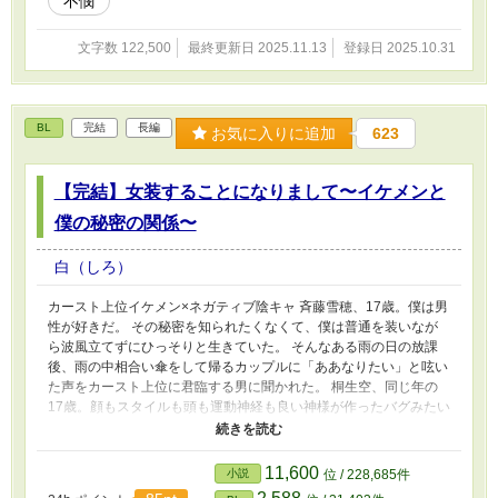
不憫
掃討に当たったのだが、魔物の攻撃を受けてしまい重傷を負ってし
まう。 初めて見るシリウスの姿に僕は動揺し、どうしようもな
文字数 122,500
最終更新日 2025.11.13
登録日 2025.10.31
く不安だった。目を覚ますまでの間何をしていていも気になってい
た男が三日振りに目を覚ました時、異変が起きた。 「…シリウ
ス？」 「アルはさ、優しいから」 背中はベッドに押し付けられ
て、目の前には見たことが無い顔をしたシリウスがいた。 いつ
BL
完結
長編
だって一等星のように煌めいていた瞳が、仄暗い熱で潤んでいた。
お気に入りに追加
623
とても友人に向ける目では、声では無かった。 「──俺のこと拒め
ないでしょ？」 おりてきた熱を拒む術を、僕は持っていなかっ
た。 その日を境に、僕たちの関係は変わった。でも、僕にはど
【完結】女装することになりまして〜イケメンと
うしてシリウスがそんなことをしたのかがわからなかった。
僕の秘密の関係〜
これは気付かないうちに八年間囲われて、向けられている愛の大き
さに気付かないまますったもんだする二人のお話。
白（しろ）
カースト上位イケメン×ネガティブ陰キャ 斉藤雪穂、17歳。僕は男
性が好きだ。 その秘密を知られたくなくて、僕は普通を装いなが
ら波風立てずにひっそりと生きていた。 そんなある雨の日の放課
後、雨の中相合い傘をして帰るカップルに「ああなりたい」と呟い
た声をカースト上位に君臨する男に聞かれた。 桐生空、同じ年の
17歳。顔もスタイルも頭も運動神経も良い神様が作ったバグみたい
な男。でもこの男にはとんでもない趣味があったんだ。 これは桐
生の秘密を受け入れた僕と、とんでもないくらい変態で僕の心を掻
き乱す馬鹿桐生のだんだん関係性が変わっていく物語。 お気に入
11,600
小説
位 / 228,685件
り登録、♡、感想などいただけますと泣いて喜びます！ よろしく