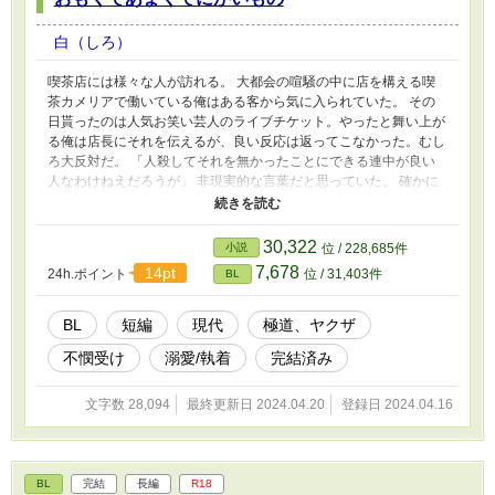
白（しろ）
喫茶店には様々な人が訪れる。 大都会の喧騒の中に店を構える喫
茶カメリアで働いている俺はある客から気に入られていた。 その
日貰ったのは人気お笑い芸人のライブチケット。やったと舞い上が
る俺は店長にそれを伝えるが、良い反応は返ってこなかった。むし
ろ大反対だ。 「人殺してそれを無かったことにできる連中が良い
人なわけねえだろうが」 非現実的な言葉だと思っていた。 確かに
そうかもしれないけれど俺には関係のない話だと思っていたんだ。
それなのに。 「このまま組でオモチャにされるんとわしのモンに
なるんとどっちがええ？」 迫られた二択に、俺は迷うことを許さ
30,322
小説
位 / 228,685件
れなかった。 姫初め俺が一番遅いんだ選手権優勝候補、白です。
7,678
14pt
24h.ポイント
位 / 31,403件
BL
愛が重たいヤクザ×流されやすい受けです。 短編を目指していま
す。
BL
短編
現代
極道、ヤクザ
不憫受け
溺愛/執着
完結済み
文字数 28,094
最終更新日 2024.04.20
登録日 2024.04.16
BL
完結
長編
R18