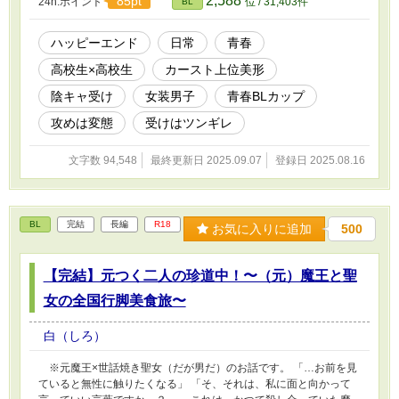
2,588
85pt
24h.ポイント
位 / 31,403件
BL
お願いいたします！
ハッピーエンド
日常
青春
高校生×高校生
カースト上位美形
陰キャ受け
女装男子
青春BLカップ​
攻めは変態
受けはツンギレ
文字数 94,548
最終更新日 2025.09.07
登録日 2025.08.16
BL
完結
長編
R18
お気に入りに追加
500
【完結】元つく二人の珍道中！〜（元）魔王と聖
女の全国行脚美食旅〜
白（しろ）
※元魔王×世話焼き聖女（だが男だ）のお話です。 「…お前を見
ていると無性に触りたくなる」 「そ、それは、私に面と向かって