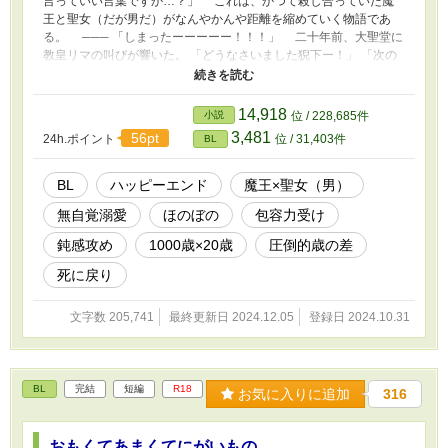
言っていい言葉ですか…？」 これは、かつて殺し合っていた魔
王と聖女（だが男だ）がなんやかんや距離を縮めていく物語であ
る。 ─── 「しまったーーーーー！！！」 二十年前、大聖堂に
教皇リマの叫びが響いた。 「どうなさいました猊下ー！」 「次の
聖女、女の子って言っちゃったよー！」 「…え？ それがどうか
したんですか？」 「男の子じゃった」 「は？」 「聖女、男の子じ
ゃったーーー！」 「神の啓示はどうしたんですかアンターー！」
14,918
小説
位 / 228,685件
そんなこんなで撤回出来ず聖女（男）として育ったステラ。十八
3,481
56pt
24h.ポイント
位 / 31,403件
BL
歳になると同時に世界を恐怖に陥れる魔王討伐の旅に出る。 そ
の旅は二年続き、いよいよ最終決戦。 なんと聖女ステラは己の
身と引き換えに魔王を討ち果たす事に成功し、世界に平和をもたら
BL
ハッピーエンド
魔王×聖女（男）
したのだった。 ──だがしかし、聖女は創造神リーベの気まぐれ
無自覚溺愛
ほのぼの
包容力受け
により生き返る。 そして魔王の友人を名乗る精霊の願いを聞
き、なんと魔王も蘇らせてしまった！ このお話は！元聖女と
鈍感攻め
1000歳×20歳
圧倒的歳の差
元魔王が「お互い生き返ったんだから好きなことして生きていこ
う」と緩く意見を合致させ、可愛い精霊と二人と一匹で世界を旅
死に戻り
し、美味しいものを食べる物語である！ でも道中は穏やかなだ
けではなく…？ ここまでお読みいただきありがとうございま
文字数 205,741
最終更新日 2024.12.05
登録日 2024.10.31
す！ よろしければブクマやハート、一言でも感想をいただけま
すと励みになります！ そしてただいまBL大賞にも参加中です！
気に入っていただけましたら投票もしてくださると私狂喜乱舞いた
します！ よろしくお願いいたします！
BL
完結
短編
R18
お気に入りに追加
316
おもくてあまくてにがいもの