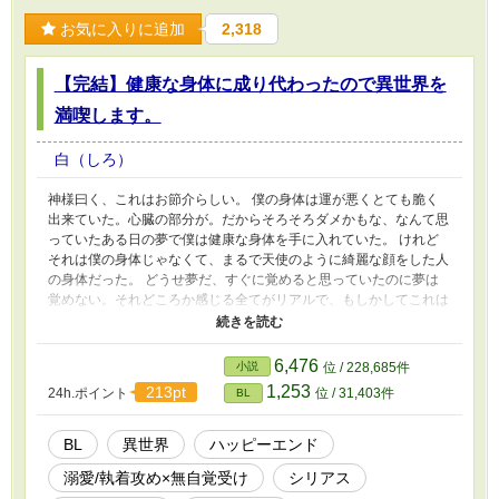
お気に入りに追加
2,318
【完結】健康な身体に成り代わったので異世界を
満喫します。
白（しろ）
神様曰く、これはお節介らしい。 僕の身体は運が悪くとても脆く
出来ていた。心臓の部分が。だからそろそろダメかもな、なんて思
っていたある日の夢で僕は健康な身体を手に入れていた。 けれど
それは僕の身体じゃなくて、まるで天使のように綺麗な顔をした人
の身体だった。 どうせ夢だ、すぐに覚めると思っていたのに夢は
覚めない。それどころか感じる全てがリアルで、もしかしてこれは
現実なのかもしれないと有り得ない考えに及んだとき、頭に鈴の音
が響いた。 「お節介を焼くことにした。なに心配することはな
い。ただ、成り代わるだけさ。お前が欲しくて堪らなかった身体
6,476
小説
位 / 228,685件
に」 神様らしき人の差配で、僕は僕じゃない人物として生きるこ
1,253
213pt
24h.ポイント
位 / 31,403件
BL
とになった。 これは健康な身体を手に入れた僕が、好きなように
生きていくお話。 本編は三人称です。 R−18に該当するページには
※を付けます。 毎日20時更新 登場人物 ラファエル・ローデン 金髪
BL
異世界
ハッピーエンド
青眼の美青年。無邪気であどけなくもあるが無鉄砲で好奇心旺盛。
溺愛/執着攻め×無自覚受け
シリアス
ある日人が変わったように活発になったことで親しい人たちを戸惑