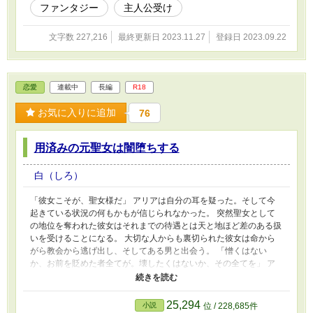
わせた。今では受け入れられている。 首筋で脈を取るのがクセ。
ファンタジー
主人公受け
アルフレッド 茶髪に赤目の迫力ある男前苦労人。ラファエルの友
人であり相棒。 剣の腕が立ち騎士団への入団を強く望まれていた
文字数 227,216
最終更新日 2023.11.27
登録日 2023.09.22
が縛り付けられるのを嫌う性格な為断った。 神様 ガラが悪い大
男。
恋愛
連載中
長編
R18
お気に入りに追加
76
用済みの元聖女は闇堕ちする
白（しろ）
「彼女こそが、聖女様だ」 アリアは自分の耳を疑った。そして今
起きている状況の何もかもが信じられなかった。 突然聖女として
の地位を奪われた彼女はそれまでの待遇とは天と地ほど差のある扱
いを受けることになる。 大切な人からも裏切られた彼女は命から
がら教会から逃げ出し、そしてある男と出会う。 「憎くはない
か、お前を貶めた者全てが。壊したくはないか、その全てを」 ア
リアは伸ばされた手を迷うことなく掴んだ。 これは、元聖女が全
てを壊す物語。 R18シーンには※をつけます。 また辛いシーンが
あると思いますので自衛して下さい。 かなりの不定期更新になり
25,294
小説
位 / 228,685件