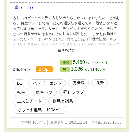
白（しろ）
もしこのゲームの世界に入り込めたら、オレにはやりたいことがあ
る。 何度プレイしても、どんな選択肢を選んでも、最後は儚く散
ってしまう敵キャラ、ルーク・ディベットを救うことだ。 そして
なんの因果かオレは本当にその世界に転生した。 しかもお助けキ
ャラのリアス・オルロンとして。 持てる知識（前世の記憶）をフ
ル活用してルークを助けることに成功したオレだが、事態は思って
もみない方向へとどんどん進んでいって……！？ これは前世やり
込んだ恋愛ゲームがエンディングを迎えた後の世界で、死ぬはずだ
った推しとすったもんだしながら二人で生きていくお話です。 現
5,460
小説
位 / 228,685件
在【第13回BL大賞】にエントリーさせていただいております！ お
1,086
248pt
24h.ポイント
位 / 31,403件
BL
気に召しましたら、ブクマ♡感想、そして投票で応援してくださる
と嬉しいです！
BL
ハッピーエンド
異世界
溺愛
転生
敵キャラ
死亡フラグ
主人公チート
親鳥と雛鳥
でっけえ雛鳥（190cm）
文字数 160,440
最終更新日 2025.12.14
登録日 2025.10.31