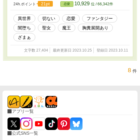
ます。ご容赦ください。
10,929
21pt
24h.ポイント
位 / 66,342件
恋愛
異世界
切ない
恋愛
ファンタジー
闇堕ち
聖女
魔王
胸糞展開あり
ざまぁ
文字数 27,404
最終更新日 2023.10.25
登録日 2023.10.11
8
件
アプリ一覧
公式SNS一覧