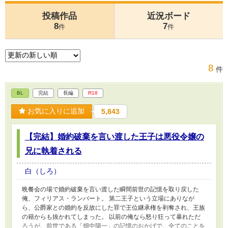
投稿作品
近況ボード
8
7
件
件
8
件
BL
完結
長編
R18
お気に入りに追加
5,843
【完結】婚約破棄を言い渡した王子は悪役令嬢の
兄に執着される
白（しろ）
晩餐会の場で婚約破棄を言い渡した瞬間前世の記憶を取り戻した
俺、フィリアス・ランバート。 第二王子という立場にありなが
ら、公爵家との婚約を反故にした罪で王位継承権を剥奪され、王族
の籍からも抜かれてしまった。 以前の俺なら怒り狂って暴れただ
ろうが、前世である「畑中陽一」の記憶のおかげで、全てのことを