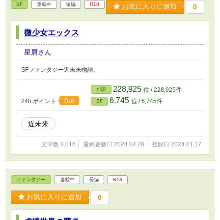
SF
連載中
短編
R18
お気に入りに追加
0
微少女エックス
星屑さん
SFファンタジー近未来物語、
228,925
小説
位 / 228,925件
6,745
0pt
24h.ポイント
位 / 6,745件
SF
近未来
文字数 8,016
最終更新日 2024.04.28
登録日 2024.01.17
ファンタジー
連載中
長編
R18
お気に入りに追加
0