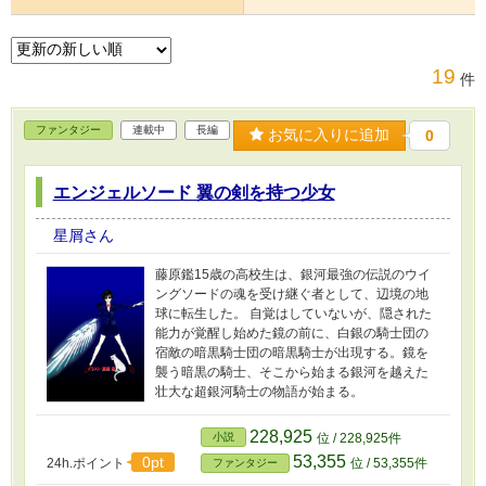
19
件
ファンタジー
連載中
長編
お気に入りに追加
0
エンジェルソード 翼の剣を持つ少女
星屑さん
藤原鑑15歳の高校生は、銀河最強の伝説のウイ
ングソードの魂を受け継ぐ者として、辺境の地
球に転生した。 自覚はしていないが、隠された
能力が覚醒し始めた鏡の前に、白銀の騎士団の
宿敵の暗黒騎士団の暗黒騎士が出現する。鏡を
襲う暗黒の騎士、そこから始まる銀河を越えた
壮大な超銀河騎士の物語が始まる。
228,925
小説
位 / 228,925件
53,355
0pt
24h.ポイント
位 / 53,355件
ファンタジー