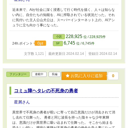
近未来で、AIが社会に深く浸透して行く時代を描く、人々は知らな
い内に、自分たちの知能を、AIに搾取されている状況だった。それ
に気付いた主人公山犬公は、スーパーインターネット上の、AIアシ
ュラに立ち向かう事になった。
228,925
小説
位 / 228,925件
6,745
0pt
24h.ポイント
位 / 6,745件
SF
文字数 1,121
最終更新日 2024.02.14
登録日 2024.02.14
ファンタジー
連載中
長編
お気に入りに追加
0
コミュ障ヘタレの不死身の勇者
星屑さん
異世界で不死身の勇者が呪いに寄って自己意識だけが消去されて消
し去れて仕舞った。 勇者と同じ波長を持った陰キャな少年東輝
は、意識だけが異世界に吸い込まれて仕舞った。 そこから始まる
恐ろしい戦い、臆病な東輝が不死身の勇者の使命を負う事になって