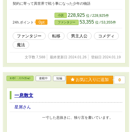
契約に寄って異世界で戦う事になった少年の物語
228,925
小説
位 / 228,925件
53,355
0pt
24h.ポイント
位 / 53,355件
ファンタジー
ファンタジー
転移
男主人公
コメディ
魔法
文字数 7,588
最終更新日 2024.01.26
登録日 2024.01.19
ｴｯｾｲ・ﾉﾝﾌｨｸｼｮﾝ
連載中
短編
お気に入りに追加
0
一息散文
星屑さん
一寸した息抜きに、独り言を書いています。