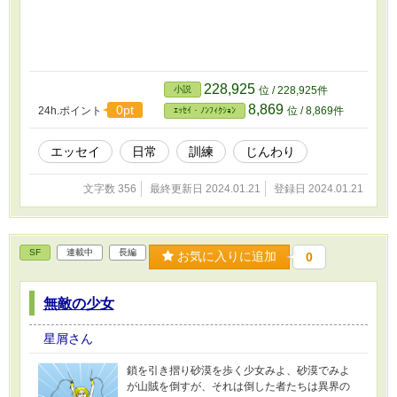
228,925
小説
位 / 228,925件
8,869
0pt
24h.ポイント
位 / 8,869件
ｴｯｾｲ・ﾉﾝﾌｨｸｼｮﾝ
エッセイ
日常
訓練
じんわり
文字数 356
最終更新日 2024.01.21
登録日 2024.01.21
SF
連載中
長編
お気に入りに追加
0
無敵の少女
星屑さん
鎖を引き摺り砂漠を歩く少女みよ、砂漠でみよ
が山賊を倒すが、それは倒した者たちは異界の