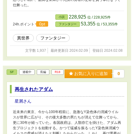
仕舞った。
228,925
小説
位 / 228,925件
53,355
0pt
24h.ポイント
位 / 53,355件
ファンタジー
異世界
ファンタジー
文字数 1,937
最終更新日 2024.02.09
登録日 2024.02.08
SF
連載中
長編
R18
お気に入りに追加
0
再生されたアダム
星屑さん
近未来の東京、今から100年程前に、急激なY染色体の消滅ウイル
スが世界に広がり、その後大多数の男たちが消えて仕舞ってから、
更に30年が経っていた。各国政府は、人類存亡を掛けた、アダム再
生プロジェクトを始動する。かつて猛威を振るったY染色体消滅ウ
イルスの脅威が消えたと判断したからだった。しかし、再び悪夢が