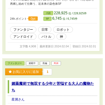
再燃し始めて仕舞う、近未来の染色体SF
228,925
小説
位 / 228,925件
6,745
0pt
24h.ポイント
位 / 6,745件
SF
ファンタジー
日常
ロボット
アンドロイド
バトル
神
文字数 4,908
最終更新日 2024.02.04
登録日 2024.02.01
ファンタジー
連載中
長編
R18
お気に入りに追加
1
媚薬魔術で無双する少年と苦悩する大人の魔物た
ち
星屑さん