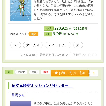
暗殺者たちであった。助けた少年阿紀は、彼女
の敵となる、異界の聖王の子、この未来の荒廃
した新地球の支配者として、阿紀は覇王の階段
を上り始める。それを阻止するべくみよは阿紀
と戦う、
228,925
小説
位 / 228,925件
6,745
0pt
24h.ポイント
位 / 6,745件
SF
SF
女主人公
ディストピア
旅
文字数 3,400
最終更新日 2024.01.21
登録日 2024.01.21
SF
連載中
長編
R18
お気に入りに追加
1
多次元時空ミッションリセッター
星屑さん
朝の散歩中に、記憶を失った少年を見付けた少