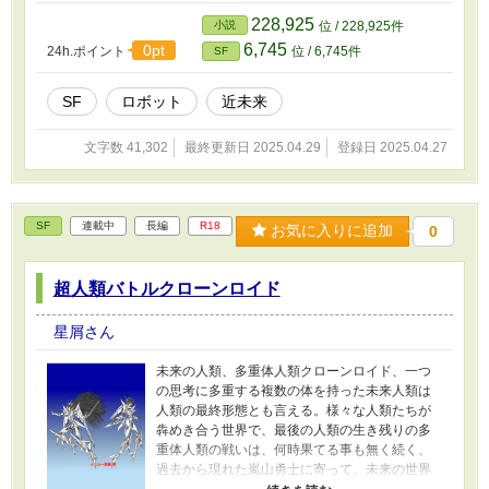
事に為った。共同合同軍は散発的に人類と交戦
228,925
小説
位 / 228,925件
している亜人類たちを排除するのが任務とされ
6,745
0pt
24h.ポイント
位 / 6,745件
SF
ていた。新日本皇国軍は人工人類軍と共同乗艦
する超空母ジュピターゼウス１型艦の処女航海
が初の任務となったのだ。
SF
ロボット
近未来
文字数 41,302
最終更新日 2025.04.29
登録日 2025.04.27
SF
連載中
長編
R18
お気に入りに追加
0
超人類バトルクローンロイド
星屑さん
未来の人類、多重体人類クローンロイド、一つ
の思考に多重する複数の体を持った未来人類は
人類の最終形態とも言える。様々な人類たちが
犇めき合う世界で、最後の人類の生き残りの多
重体人類の戦いは、何時果てる事も無く続く、
過去から現れた嵐山勇士に寄って、未来の世界
が大きく変わって行く、未来と過去を巻き込ん