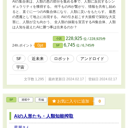
AIの集合体は、人類の悪の部分を集める事で、人類に反抗するシン
ギュラリティを獲得する。 何千ものAIが繋がり、情報を共有し始め
ると、直ぐに一つのAI集合体になり、人類に災いをもたらす。 最悪
の悪魔として地上に出現する。 AIの引き起こす大規模で深刻な大災
害に、人類が立ち向かう、 全人類の抹殺を宣言するAI集合体、人類
は人知を超えたAIに勝つ事は出来るのか？
228,925
小説
位 / 228,925件
6,745
0pt
24h.ポイント
位 / 6,745件
SF
SF
近未来
ロボット
アンドロイド
宇宙
文字数 1,295
最終更新日 2024.02.17
登録日 2024.02.17
SF
連載中
長編
お気に入りに追加
0
AIの人形たち・人類知能搾取
星屑さん