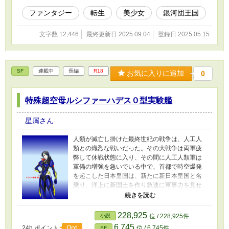
ファンタジー
転生
美少女
銀河団王国
文字数 12,446
最終更新日 2025.09.04
登録日 2025.05.15
SF
連載中
長編
R18
お気に入りに追加
0
特殊超空母ルシファーハデス０型実験艦
星屑さん
人類が滅亡し掛けた最終世紀の戦争は、人工人
類との熾烈な戦いだった。その大戦争は両軍疲
弊して休戦状態に入り、その間に人工人類軍は
軍備の増強を急いでいる中で、首都で時空爆発
を起こした日本皇国は、新たに新日本皇国と名
乗り、洋上に新国土を作り急速に軍事力を見せ
出した。人工人類軍は新日本皇国軍を警戒し
て、旧国土に特殊潜入部隊を送り込み時空爆発
の調査と監視を続けている。そして、もう一方
228,925
小説
位 / 228,925件
では人工人類軍が科学の粋を結集して作り上げ
6,745
0pt
24h.ポイント
位 / 6,745件
SF