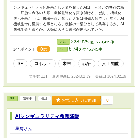
シンギュラリティ化を果たし人類を超えたAIは、人類との共存の為
に、細胞生命体の人類に機械化進化を突き付ける。 然し、機械化
進化を果たせば、機械生命と化した人類は機械人類でしか無く、AI
機械生命に従属する事となる。機械の一部分として共存するか、AI
機械生命と戦うか、人類に大きな選択が迫られていた。
228,925
小説
位 / 228,925件
6,745
0pt
24h.ポイント
位 / 6,745件
SF
SF
ロボット
未来
戦争
人工知能
文字数 111
最終更新日 2024.02.19
登録日 2024.02.19
SF
連載中
長編
お気に入りに追加
0
AIシンギュラリティ悪魔降臨
星屑さん