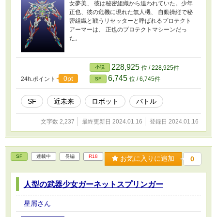
女夢美、 彼は秘密組織から追われていた。少年
正也、彼の危機に現れた無人機、 自動操縦で秘
密組織と戦うリセッターと呼ばれるプロテクト
アーマーは、 正也のプロテクトマシーンだっ
た。
228,925
小説
位 / 228,925件
6,745
0pt
24h.ポイント
位 / 6,745件
SF
SF
近未来
ロボット
バトル
文字数 2,237
最終更新日 2024.01.16
登録日 2024.01.16
SF
連載中
長編
R18
お気に入りに追加
0
人型の武器少女ガーネットスプリンガー
星屑さん