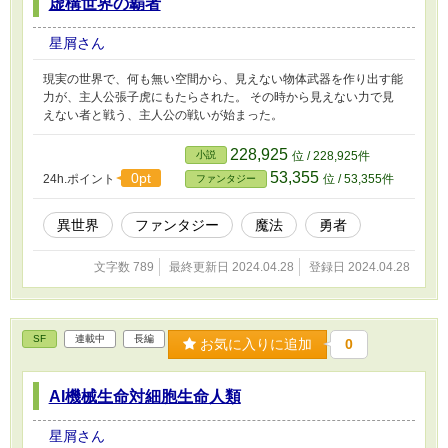
虚構世界の覇者
星屑さん
現実の世界で、何も無い空間から、見えない物体武器を作り出す能
力が、主人公張子虎にもたらされた。 その時から見えない力で見
えない者と戦う、主人公の戦いが始まった。
228,925
小説
位 / 228,925件
53,355
0pt
24h.ポイント
位 / 53,355件
ファンタジー
異世界
ファンタジー
魔法
勇者
文字数 789
最終更新日 2024.04.28
登録日 2024.04.28
SF
連載中
長編
お気に入りに追加
0
AI機械生命対細胞生命人類
星屑さん