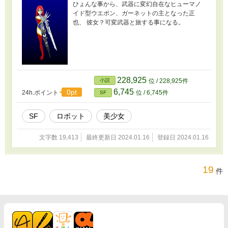
ひょんな事から、武器に変幻自在なヒューマノ
イド型ウエポン、ガーネットの主となった正
也、 彼女？可変武器と旅する事になる。
228,925
小説
位 / 228,925件
6,745
0pt
24h.ポイント
位 / 6,745件
SF
SF
ロボット
美少女
文字数 19,413
最終更新日 2024.01.16
登録日 2024.01.16
19
件