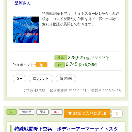
星屑さん
特殊戦闘降下空兵 ナイトスターD１から引き継
続き、ヨロイが新たな仲間を得て、戦いの場が
変わり物語が展開して行きます。
228,925
小説
位 / 228,925件
6,745
0pt
24h.ポイント
位 / 6,745件
SF
SF
ロボット
近未来
文字数 43,735
最終更新日 2025.04.21
登録日 2025.04.18
SF
連載中
長編
R18
お気に入りに追加
1
特殊戦闘降下空兵 ボディーアーマーナイトスタ