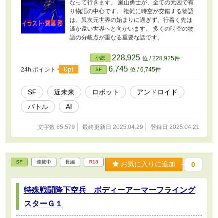
なって行きます。 嵐山勇士が、全ての元凶で有
り物語の中心です。 複雑に時空が交錯する物語
は、異次元世界の始まりに過ぎず。行着く先は
遙か遠い世界へと向かいます。 多くの時空の物
語の分岐点が重なる重要な話です。
228,925
小説
位 / 228,925件
6,745
0pt
24h.ポイント
位 / 6,745件
SF
SF
近未来
ロボット
アンドロイド
バトル
AI
文字数 65,579
最終更新日 2025.04.29
登録日 2025.04.21
SF
連載中
長編
R18
お気に入りに追加
0
特殊戦闘降下空兵 ボディーアーマーフライング
スターＧ１