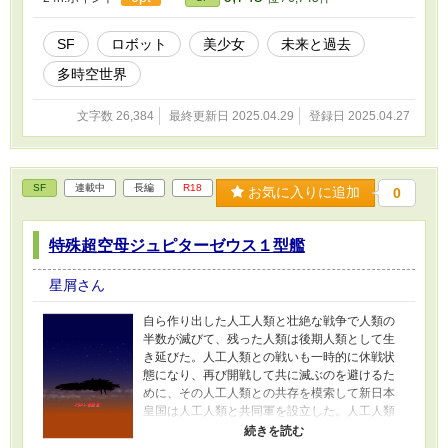
た特殊超空母ルシファーハデス０型実験艦が建
造されていた。それは全く新しい時空路を搭載
した新技術を取り入れた物だった。
SF
ロボット
美少女
未来と過去
多時空世界
文字数 26,384
最終更新日 2025.04.29
登録日 2025.04.27
SF
連載中
長編
R18
お気に入りに追加
0
特殊超空母ジュピターゼウス１型艦
星屑さん
自ら作り出した人工人類と壮絶な戦争で人類の
半数が滅びて、残った人類は後期人類として生
き延びた。人工人類との戦いも一時的に休戦状
態になり、再び開戦して共に滅ぶのを避けるた
めに、その人工人類との共存を模索して新日本
皇国は人工人類と共同軍を設立した。人工人類
から提供された特殊空中浮遊型超空母に新日本
皇国軍から一部隊を編入して合同軍を展開する