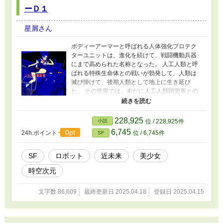
ーＤ１
星屑さん
ボディーアーマーと呼ばれる人体強化プロテク
ターユニットは、進化を続けて、戦闘機動兵器
にまで高められた名称となった。 人工人類と呼
ばれる特殊生命体との戦いが勃発して、人類は
滅び掛けて、後期人類として地上に生き延び
た。 その世界では、未だに人工人類同盟軍との
小競り合いが続いている。 嵐山勇士は、傭兵部
隊の冴木に救われて、傭兵の任務をこなして行
く、そこで出会った特殊人工生命体のシアと共
228,925
小説
位 / 228,925件
に、運命に吸い寄せられて行く様に、果てし無
6,745
0pt
24h.ポイント
位 / 6,745件
SF
い戦いに向かって行く事になる。
SF
ロボット
近未来
美少女
時空次元
文字数 86,609
最終更新日 2025.04.18
登録日 2025.04.15