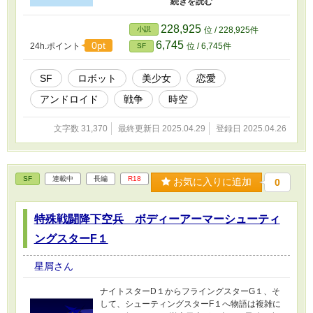
で時空の彼方へと物語が動き出す。
228,925
小説
位 / 228,925件
6,745
0pt
24h.ポイント
位 / 6,745件
SF
SF
ロボット
美少女
恋愛
アンドロイド
戦争
時空
文字数 31,370
最終更新日 2025.04.29
登録日 2025.04.26
SF
連載中
長編
R18
お気に入りに追加
0
特殊戦闘降下空兵 ボディーアーマーシューティ
ングスターF１
星屑さん
ナイトスターD１からフライングスターG１、そ
して、シューティングスターF１へ物語は複雑に