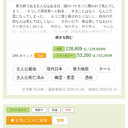
努力厨である主人公はある日、謎のバケモノに襲われて死んでし
まう。 そうして異世界へと転生……することはなく、なんと亡
霊になってしまった。 もう二度と殺されたくないし、自分の大
切な人は死んでほしくない。 その一心で、彼は死してなおひた
すら努力をし続ける。 何日も、何か月も、何十年も。 そんな
日々を続けていた結果、 「なんか俺、国家転覆級の最強亡霊って
恐れられてる！？」 幽霊が蔓延る殺伐とした日本で、国を滅ぼ
しかねない力を得た亡霊による無双譚！
228,609
小説
位 / 228,609件
53,260
0pt
24h.ポイント
位 / 53,260件
ファンタジー
主人公最強
現代日本
努力無双
チート
主人公死亡済み
幽霊・悪霊
憑依
文字数 55,646
最終更新日 2026.01.28
登録日 2026.01.13
ファンタジー
連載中
長編
R15
お気に入りに追加
539