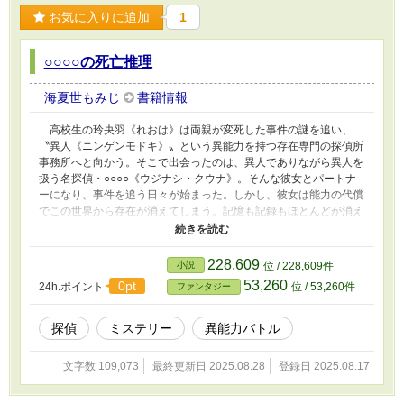
お気に入りに追加
1
○○○○の死亡推理
海夏世もみじ
書籍情報
高校生の玲央羽《れおは》は両親が変死した事件の謎を追い、
〝異人《ニンゲンモドキ》〟という異能力を持つ存在専門の探偵所
事務所へと向かう。そこで出会ったのは、異人でありながら異人を
扱う名探偵・○○○○《ウジナシ・クウナ》。そんな彼女とパートナ
ーになり、事件を追う日々が始まった。しかし、彼女は能力の代償
でこの世界から存在が消えてしまう。記憶も記録もほとんどが消え
たが、彼女との子供だけは残った。 15年後、中学生となった玲
央羽とクウナの子である円羽は学校で起こった密室殺人事件に巻き
込まれる。謎を紐解いていくうちに、15年前の出来事と繋がってい
228,609
小説
位 / 228,609件
ることが明らかになっていく。 これは、消えたクウナの痕跡を
53,260
0pt
24h.ポイント
位 / 53,260件
ファンタジー
辿りながら、過去と今を紡ぎ、未解決の真実へと突き進んで行く親
子の物語。
探偵
ミステリー
異能力バトル
文字数 109,073
最終更新日 2025.08.28
登録日 2025.08.17