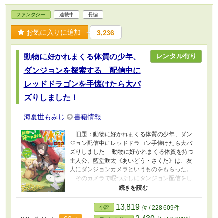
ファンタジー
連載中
長編
お気に入りに追加
3,236
レンタル有り
動物に好かれまくる体質の少年、
ダンジョンを探索する 配信中に
レッドドラゴンを手懐けたら大バ
ズりしました！
海夏世もみじ
書籍情報
旧題：動物に好かれまくる体質の少年、ダン
ジョン配信中にレッドドラゴン手懐けたら大バ
ズりしました 動物に好かれまくる体質を持つ
主人公、藍堂咲太《あいどう・さくた》は、友
人にダンジョンカメラというものをもらった。
そのカメラで暇つぶしにダンジョン配信をし
ようということでダンジョンに向かったのだ
が、イレギュラーのレッドドラゴンが現れてし
まう。 しかし主人公に攻撃は一切せず、喉を
13,819
小説
位 / 228,609件
鳴らして好意的な様子。その様子が全て配信さ