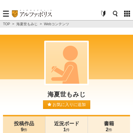
TOP
>
海夏世もみじ
>
Webコンテンツ
海夏世もみじ
お気に入りに追加
投稿作品
近況ボード
書籍
9
1
2
件
件
件