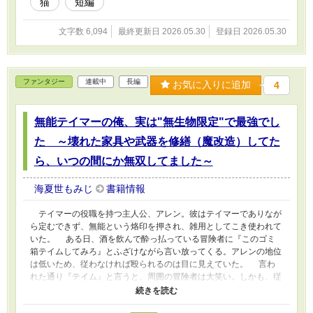
猫
短編
文字数 6,094
最終更新日 2026.05.30
登録日 2026.05.30
ファンタジー
連載中
長編
お気に入りに追加
4
無能テイマーの俺、実は"無生物限定"で最強でし
た ～壊れた家具や武器を修繕（魔改造）してた
ら、いつの間にか無双してました～
海夏世もみじ
書籍情報
テイマーの役職を持つ主人公、アレン。彼はテイマーでありなが
ら定むできず、無能という烙印を押され、雑用としてこき使われて
いた。 ある日、酒を飲んで酔っ払っている冒険者に『このゴミ
箱テイムしてみろ』とふざけながら言い放ってくる。アレンの地位
は低いため、従わなければ殴られるのは目に見えていた。 言わ
れた通り『テイム』と言うと、周囲の冒険者は大笑い。しかも、従
ったのに殴られそうになったのだが……先程のゴミ箱がひとりでに
動き出し、冒険者に襲いかかった！？ なんとそのゴミ箱をテイ