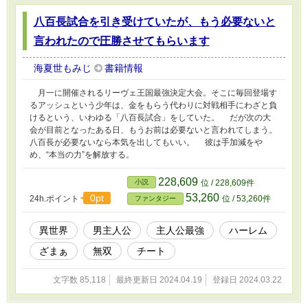
八百長試合を引き受けていたが、もう必要ないと
言われたので圧勝させてもらいます
海夏世もみじ
書籍情報
月一に開催されるリーヴェ王国最強決定大会。そこに毎回登場す
るアッシュという少年は、金をもらう代わりに対戦相手にわざと負
けるという、いわゆる「八百長試合」をしていた。 だが次の大
会が目前となったある日、もうお前は必要ないと言われてしまう。
八百長が必要ないなら本気を出してもいい。 彼は手加減をや
め、“本当の力”を解放する。
228,609
小説
位 / 228,609件
53,260
0pt
24h.ポイント
位 / 53,260件
ファンタジー
異世界
男主人公
主人公最強
ハーレム
ざまぁ
無双
チート
文字数 85,118
最終更新日 2024.04.19
登録日 2024.03.22