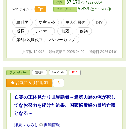
ムすることができていたのだ！ 生きているものをテイムできな
37,170
小説
位 / 228,609件
い代わり、どんな無生物でもテイムできるという能力が彼にはあっ
5,839
7pt
24h.ポイント
位 / 53,260件
ファンタジー
た。 例えそれが、人類を絶滅に追いやった呪いの人形でさえ、
選ばれし勇者しか使えない聖剣でさえも……。 この能力を知っ
た彼は様々な無生物をどんどんテイムして行き、最強へと駆け上が
異世界
男主人公
主人公最強
DIY
る！
成長
テイマー
無双
修繕
第6回次世代ファンタジーカップ
文字数 12,092
最終更新日 2026.04.03
登録日 2026.04.01
ファンタジー
連載中
ｼｮｰﾄｼｮｰﾄ
R15
お気に入りに追加
3
亡霊の正体見たり世界覇者～超努力厨の俺が死し
てなお努力を続けた結果、国家転覆級の最強亡霊
となる～
海夏世もみじ
書籍情報