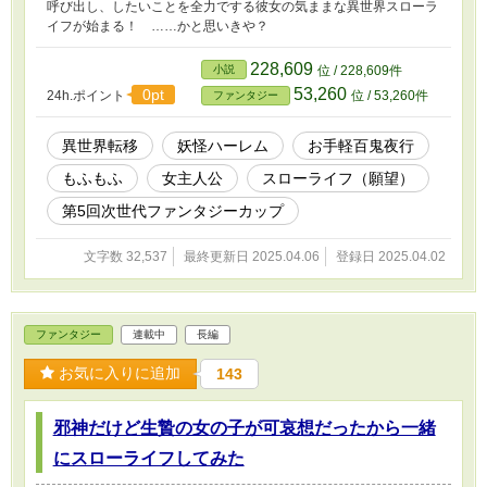
呼び出し、したいことを全力でする彼女の気ままな異世界スローラ
イフが始まる！ ……かと思いきや？
228,609
小説
位 / 228,609件
53,260
0pt
24h.ポイント
位 / 53,260件
ファンタジー
異世界転移
妖怪ハーレム
お手軽百鬼夜行
もふもふ
女主人公
スローライフ（願望）
第5回次世代ファンタジーカップ
文字数 32,537
最終更新日 2025.04.06
登録日 2025.04.02
ファンタジー
連載中
長編
お気に入りに追加
143
邪神だけど生贄の女の子が可哀想だったから一緒
にスローライフしてみた