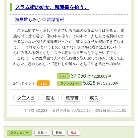
スラム街の幼女、魔導書を拾う。
海夏世もみじ
書籍情報
スラム街でたくましく生きている六歳の幼女エシラはある日、貴
族のゴミ捨て場で一冊の本を拾う。その本は一人たりとも契約でき
た者はいない伝説の魔導書だったが、彼女はなぜか契約できてしま
う。 それからというもの、様々なトラブルに巻き込まれいくう
ちにみるみる強くなり、スラム街から世界へと羽ばたいて行く。
これは、その魔導書で人々の忘れ物を取り戻してゆき、決して忘
れない、忘れられない〝忘れじの魔女〟として生きるための物語。
37,056
小説
位 / 228,609件
5,828
7pt
24h.ポイント
位 / 53,260件
ファンタジー
女主人公
魔術
魔導書
成長
文字数 52,221
最終更新日 2025.11.18
登録日 2025.11.05
ファンタジー
連載中
長編
R15