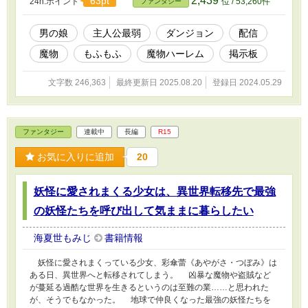
2,439
63pt
24h.ポイント
位 / 53,260件
ファンタジー
れており、拡散され、大バズりしてしまった！
戦闘力ミジンコ主人公が魔物や幻獣を手懐け
ながらダンジョンを進む配信のスタート！
男の娘
主人公最弱
ダンジョン
配信
魔物
もふもふ
魔物ハーレム
掲示板
文字数 246,363
最終更新日 2025.08.20
登録日 2024.05.29
ファンタジー
連載中
長編
R15
お気に入りに追加
20
妖怪に愛されまくる少女は、異世界転移先で最強
の妖怪たちを呼び出して気ままに暮らしたい
海夏世もみじ
書籍情報
妖怪に愛されまくっている少女、彩傘蕾《あやがさ・つぼみ》は
ある日、異世界へと転移されてしまう。 凶暴な魔物や盗賊など
が蔓延る過酷な世界を生きるというのは至難の業……と思われた
が、そうでもなかった。 地球で仲良くなった最強の妖怪たちを