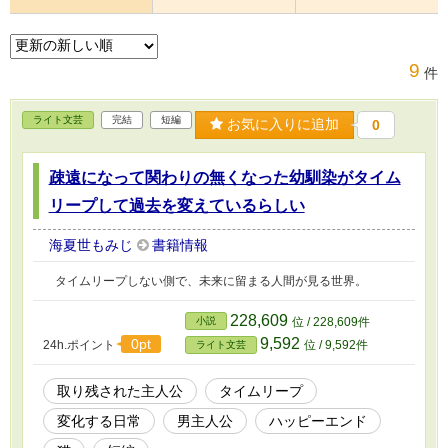
9
件
ライト文芸
完結
短編
お気に入りに追加
0
疎遠になって関わりの無くなった幼馴染がタイム
リープして過去を変えているらしい
海夏世もみじ
書籍情報
タイムリープしない側で、未来に留まる人間が見る世界。
228,609
小説
位 / 228,609件
9,592
0pt
24h.ポイント
位 / 9,592件
ライト文芸
取り残された主人公
タイムリープ
変化する日常
男主人公
ハッピーエンド