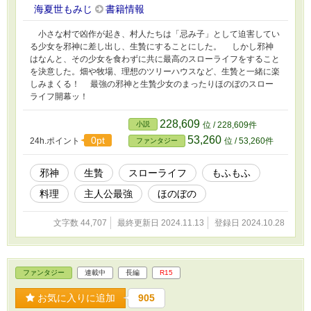
海夏世もみじ
書籍情報
小さな村で凶作が起き、村人たちは「忌み子」として迫害してい
る少女を邪神に差し出し、生贄にすることにした。 しかし邪神
はなんと、その少女を食わずに共に最高のスローライフをすること
を決意した。畑や牧場、理想のツリーハウスなど、生贄と一緒に楽
しみまくる！ 最強の邪神と生贄少女のまったりほのぼのスロー
ライフ開幕ッ！
228,609
小説
位 / 228,609件
53,260
0pt
24h.ポイント
位 / 53,260件
ファンタジー
邪神
生贄
スローライフ
もふもふ
料理
主人公最強
ほのぼの
文字数 44,707
最終更新日 2024.11.13
登録日 2024.10.28
ファンタジー
連載中
長編
R15
お気に入りに追加
905